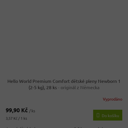
Hello World Premium Comfort dětské pleny Newborn 1
(2-5 kg), 28 ks
- originál z Německa
Vyprodáno
99,90 Kč
/ ks
Do košíku
Měrná
3,57 Kč / 1 ks
cena: