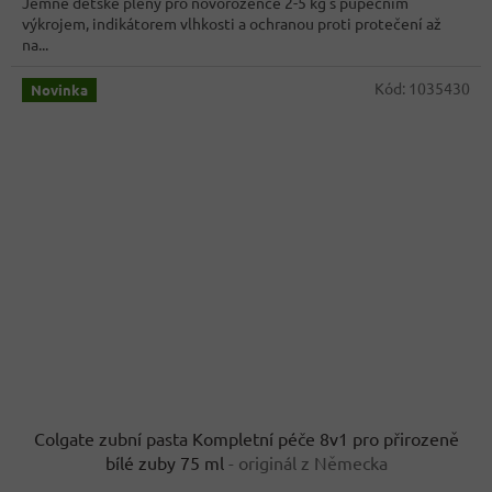
Jemné dětské pleny pro novorozence 2-5 kg s pupečním
výkrojem, indikátorem vlhkosti a ochranou proti protečení až
na...
Kód:
1035430
Novinka
Colgate zubní pasta Kompletní péče 8v1 pro přirozeně
bílé zuby 75 ml
- originál z Německa