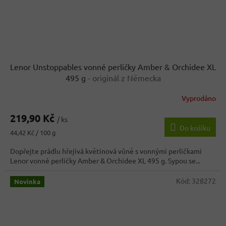
Lenor Unstoppables vonné perličky Amber & Orchidee XL
495 g
- originál z Německa
Vyprodáno
219,90 Kč
/ ks
Do košíku
Měrná
44,42 Kč / 100 g
cena:
Dopřejte prádlu hřejivá květinová vůně s vonnými perličkami
Lenor vonné perličky Amber & Orchidee XL 495 g. Sypou se...
Kód:
328272
Novinka