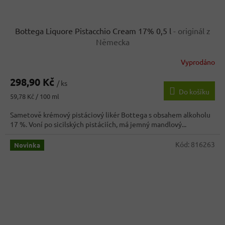
Bottega Liquore Pistacchio Cream 17% 0,5 l
- originál z
Německa
Vyprodáno
298,90 Kč
/ ks
Do košíku
Měrná
59,78 Kč / 100 ml
cena:
Sametově krémový pistáciový likér Bottega s obsahem alkoholu
17 %. Voní po sicilských pistáciích, má jemný mandlový...
Kód:
816263
Novinka