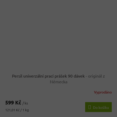
Persil univerzální prací prášek 90 dávek
- originál z
Německa
Vyprodáno
599 Kč
/ ks
Do košíku
Měrná
121,01 Kč / 1 kg
cena: