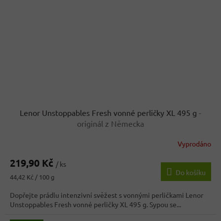
Lenor Unstoppables Fresh vonné perličky XL 495 g
-
originál z Německa
Vyprodáno
219,90 Kč
/ ks
Do košíku
Měrná
44,42 Kč / 100 g
cena:
Dopřejte prádlu intenzivní svěžest s vonnými perličkami Lenor
Unstoppables Fresh vonné perličky XL 495 g. Sypou se...