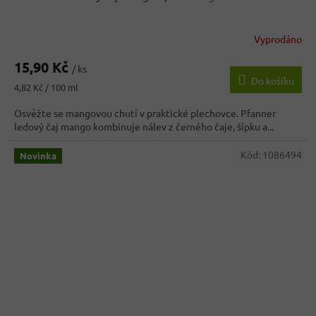
Vyprodáno
15,90 Kč
/ ks
Do košíku
Měrná
4,82 Kč / 100 ml
cena:
Osvěžte se mangovou chutí v praktické plechovce. Pfanner
ledový čaj mango kombinuje nálev z černého čaje, šípku a...
Kód:
1086494
Novinka