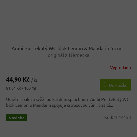
Ambi Pur tekutý WC blok Lemon & Mandarin 55 ml
-
originál z Německa
Vyprodáno
44,90 Kč
/ ks
Do košíku
Měrná
81,64 Kč / 100 ml
cena:
Udržte toaletu svěží po každém spláchnutí. Ambi Pur tekutý WC
blok Lemon & Mandarin spojuje citrusovou vůni, čisticí...
Kód:
1014158
Novinka