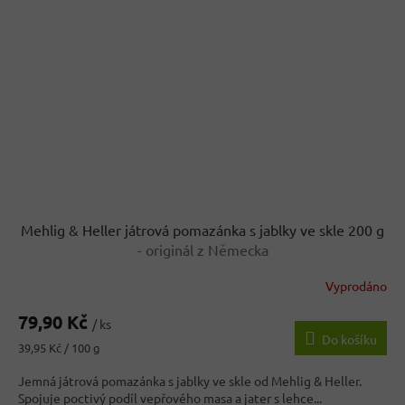
Mehlig & Heller játrová pomazánka s jablky ve skle 200 g
- originál z Německa
Vyprodáno
79,90 Kč
/ ks
Do košíku
Měrná
39,95 Kč / 100 g
cena:
Jemná játrová pomazánka s jablky ve skle od Mehlig & Heller.
Spojuje poctivý podíl vepřového masa a jater s lehce...