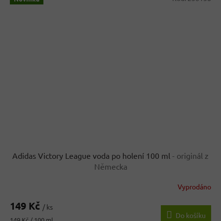
Adidas Victory League voda po holení 100 ml
- originál z
Německa
Vyprodáno
149 Kč
/ ks
Do košíku
Měrná
149 Kč / 100 ml