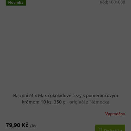
Kód:
1001088
Novinka
Balconi Mix Max čokoládové řezy s pomerančovým
krémem 10 ks, 350 g
- originál z Německa
Vyprodáno
79,90 Kč
/ ks
Do košíku