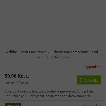
Adidas Fresh Endurance kuličkový antiperspirant 50 ml
-
originál z Německa
Vyprodáno
59,90 Kč
/ ks
Do košíku
Měrná
119,80 Kč / 100 ml
cena:
Sportovní svěžest bez zbytečného kompromisu. Adidas Fresh
Endurance je kuličkový antiperspirant s deklarovanou 72h...
Kód:
230158
Novinka