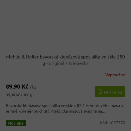
Mehlig & Heller bavorská klobásová specialita ve skle 250
g
- originál z Německa
Vyprodáno
89,90 Kč
/ ks
Do košíku
Měrná
35,96 Kč / 100 g
cena:
Bavorská klobásová specialita ve skle s 82,1 % vepřového masa a
jemně kořeněnou chutí. Praktická masová svačina na...
Kód:
1037370
Novinka