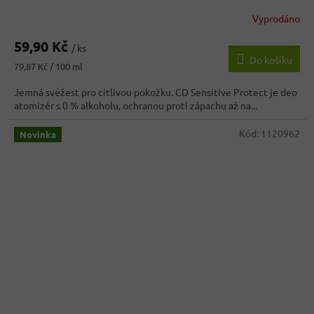
Vyprodáno
59,90 Kč
/ ks
Do košíku
Měrná
79,87 Kč / 100 ml
cena:
Jemná svěžest pro citlivou pokožku. CD Sensitive Protect je deo
atomizér s 0 % alkoholu, ochranou proti zápachu až na...
Kód:
1120962
Novinka