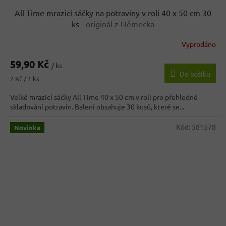
All Time mrazicí sáčky na potraviny v roli 40 x 50 cm 30
ks
- originál z Německa
Vyprodáno
59,90 Kč
/ ks
Do košíku
Měrná
2 Kč / 1 ks
cena:
Velké mrazicí sáčky All Time 40 x 50 cm v roli pro přehledné
skladování potravin. Balení obsahuje 30 kusů, které se...
Kód:
581578
Novinka