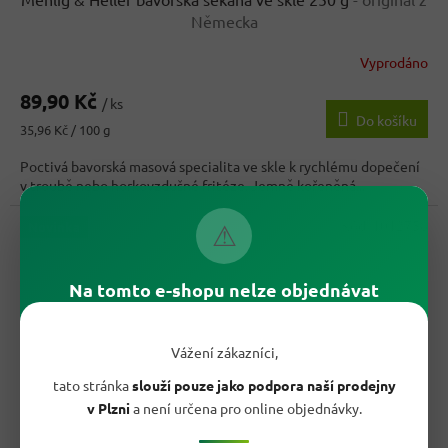
Německa
Vyprodáno
89,90 Kč
/ ks
Do košíku
Měrná
35,96 Kč / 100 g
cena:
Poctivá bavorská masová specialita ve skle k rychlému dopečení
v troubě nebo horkovzdušné fritéze. Jemně kořeněná...
Kód:
1012758
Novinka
⚠
Na tomto e-shopu nelze objednávat
Vážení zákazníci,
tato stránka
slouží pouze jako podpora naší prodejny
v Plzni
a není určena pro online objednávky.