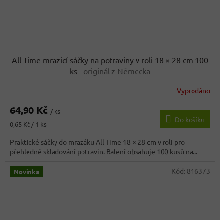
All Time mrazicí sáčky na potraviny v roli 18 × 28 cm 100
ks
- originál z Německa
Vyprodáno
64,90 Kč
/ ks
Do košíku
Měrná
0,65 Kč / 1 ks
cena:
Praktické sáčky do mrazáku All Time 18 × 28 cm v roli pro
přehledné skladování potravin. Balení obsahuje 100 kusů na...
Kód:
816373
Novinka