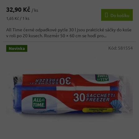
32,90 Kč
/ ks
Do košíku
Měrná
1,65 Kč / 1 ks
cena:
All Time černé odpadkové pytle 30 l jsou praktické sáčky do koše
v roli po 20 kusech. Rozměr 50 × 60 cm se hodí pro...
Kód:
581554
Novinka