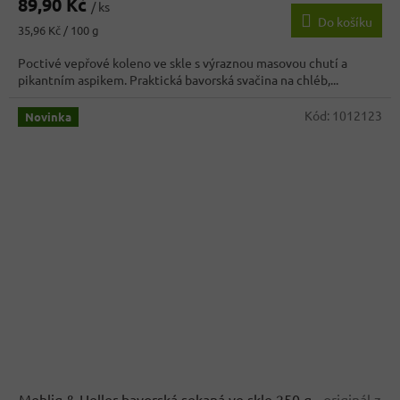
89,90 Kč
/ ks
Do košíku
Měrná
35,96 Kč / 100 g
cena:
Poctivé vepřové koleno ve skle s výraznou masovou chutí a
pikantním aspikem. Praktická bavorská svačina na chléb,...
Kód:
1012123
Novinka
Mehlig & Heller bavorská sekaná ve skle 250 g
- originál z