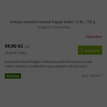
Mokate instantní ledové frappé kokos 12 ks, 150 g
-
originál z Německa
Vyprodáno
59,90 Kč
/ ks
Do košíku
Měrná
39,93 Kč / 100 g
cena:
Krémové ledové frappé s kokosovou příchutí hotové za pár
vteřin. Mokate v praktických porcovaných sáčcích stačí...
Kód:
1054677
Novinka