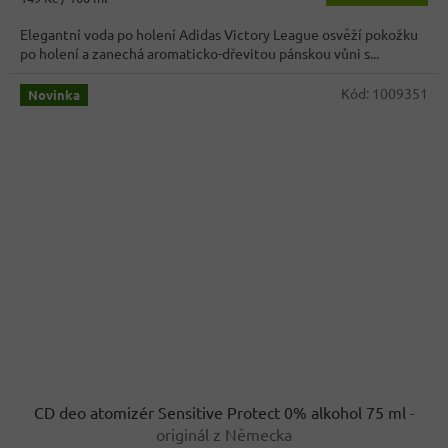
cena:
Elegantní voda po holení Adidas Victory League osvěží pokožku
po holení a zanechá aromaticko-dřevitou pánskou vůni s...
Kód:
1009351
Novinka
CD deo atomizér Sensitive Protect 0% alkohol 75 ml
-
originál z Německa