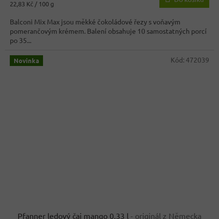
Měrná
22,83 Kč / 100 g
cena:
Balconi Mix Max jsou měkké čokoládové řezy s voňavým
pomerančovým krémem. Balení obsahuje 10 samostatných porcí
po 35...
Kód:
472039
Novinka
Pfanner ledový čaj mango 0,33 l
- originál z Německa