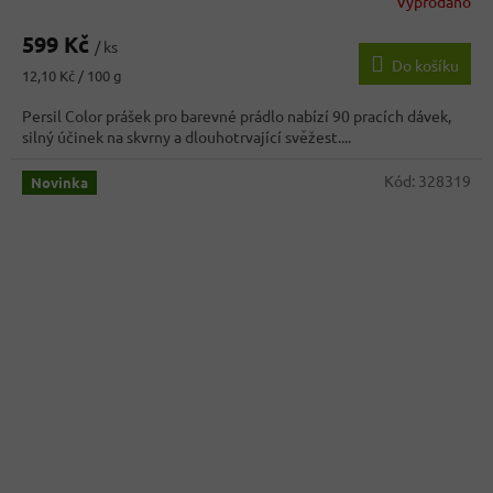
Vyprodáno
599 Kč
/ ks
Do košíku
Měrná
12,10 Kč / 100 g
cena:
Persil Color prášek pro barevné prádlo nabízí 90 pracích dávek,
silný účinek na skvrny a dlouhotrvající svěžest....
Kód:
328319
Novinka