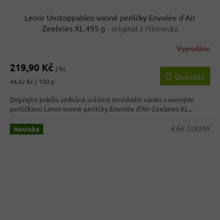
Lenor Unstoppables vonné perličky Envolée d’Air
Zeebries XL 495 g
- originál z Německa
Vyprodáno
219,90 Kč
/ ks
Do košíku
Měrná
44,42 Kč / 100 g
cena:
Dopřejte prádlu vzdušná svěžest mořského vánku s vonnými
perličkami Lenor vonné perličky Envolée d’Air Zeebries XL...
Kód:
328289
Novinka