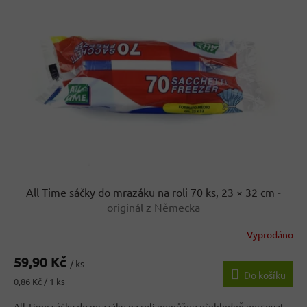
k
i
t
s
ů
p
r
o
d
u
k
t
ů
All Time sáčky do mrazáku na roli 70 ks, 23 × 32 cm
-
originál z Německa
Vyprodáno
59,90 Kč
/ ks
Do košíku
Měrná
0,86 Kč / 1 ks
cena:
All Time sáčky do mrazáku na roli pomůžou přehledně porcovat,