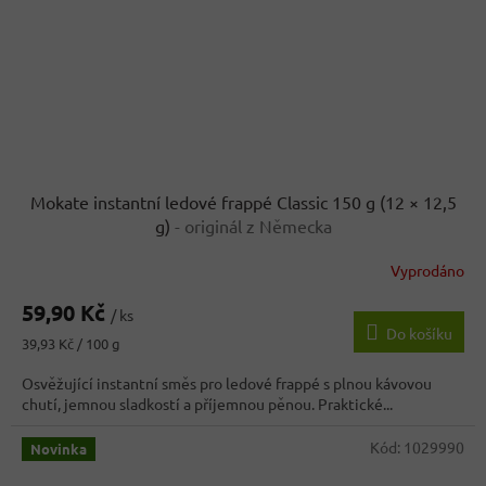
Mokate instantní ledové frappé Classic 150 g (12 × 12,5
g)
- originál z Německa
Vyprodáno
59,90 Kč
/ ks
Do košíku
Měrná
39,93 Kč / 100 g
cena:
Osvěžující instantní směs pro ledové frappé s plnou kávovou
chutí, jemnou sladkostí a příjemnou pěnou. Praktické...
Kód:
1029990
Novinka