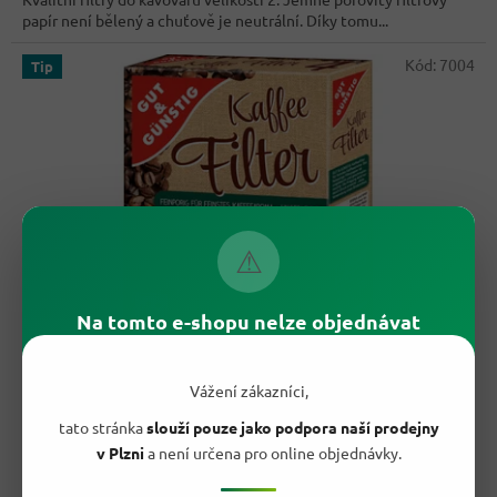
5
papír není bělený a chuťově je neutrální. Díky tomu...
hvězdiček.
Kód:
7004
Tip
⚠
Na tomto e-shopu nelze objednávat
59,30 Kč
–32 %
Vážení zákazníci,
G&G Filtry do kávovarů velikost 4 100ks
- originál z
tato stránka
slouží pouze jako podpora naší prodejny
Německa
v Plzni
a není určena pro online objednávky.
Skladem
Průměrné