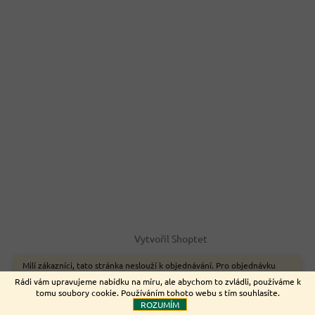
Vytvořil Shoptet
Milí zákazníci, tato stránka neslouží k objednávání. Pro objednávku
zboží on-line využijte naše webové stránky www.nemeckyeshop.cz
Copyright 2026
Euromarket
. Všechna práva vyhrazena.
Rádi vám upravujeme nabídku na míru, ale abychom to zvládli, používáme k
Děkujeme.
tomu soubory cookie. Používáním tohoto webu s tím souhlasíte.
ROZUMÍM