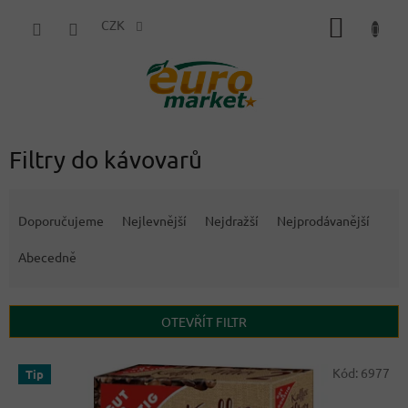
Přejít
NÁKUP
na
CZK
obsah
KOŠÍK
Filtry do kávovarů
Ř
a
Doporučujeme
Nejlevnější
Nejdražší
Nejprodávanější
z
e
Abecedně
n
í
p
OTEVŘÍT FILTR
r
o
V
Kód:
6977
Tip
d
ý
u
p