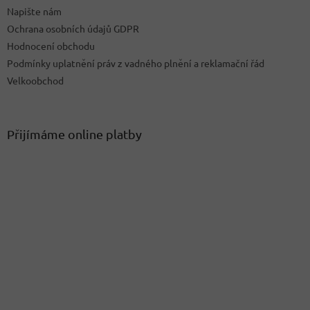
p
Napište nám
i
Ochrana osobních údajů GDPR
s
u
Hodnocení obchodu
Podmínky uplatnění práv z vadného plnění a reklamační řád
Velkoobchod
Přijímáme online platby