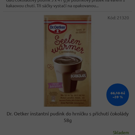
5
kakaovou chutí. Tři sáčky vystačí na opakovanou...
hvězdiček.
Kód:
21320
66,10 Kč
–39 %
Dr. Oetker instantní pudink do hrníčku s příchutí čokolády
58g
Skladem
Průměrné