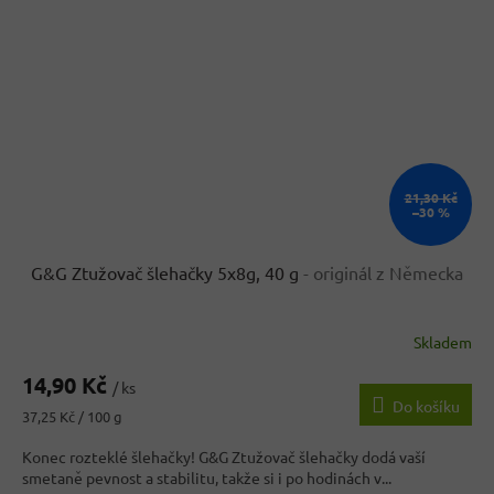
21,30 Kč
–30 %
G&G Ztužovač šlehačky 5x8g, 40 g
- originál z Německa
Skladem
14,90 Kč
/ ks
Do košíku
Měrná
37,25 Kč / 100 g
cena:
Konec rozteklé šlehačky! G&G Ztužovač šlehačky dodá vaší
smetaně pevnost a stabilitu, takže si i po hodinách v...