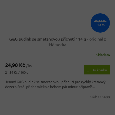
43,70 Kč
–43 %
G&G pudink se smetanovou příchutí 114 g
- originál z
Německa
Skladem
24,90 Kč
/ ks
Do košíku
Měrná
21,84 Kč / 100 g
cena:
Jemný G&G pudink se smetanovou příchutí pro rychlý krémový
dezert. Stačí přidat mléko a během pár minut připravíš...
Kód:
115488