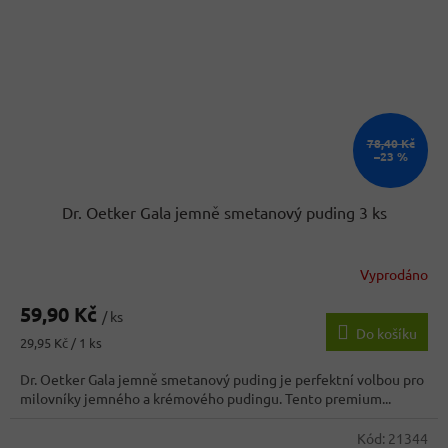
78,40 Kč
–23 %
Dr. Oetker Gala jemně smetanový puding 3 ks
Vyprodáno
59,90 Kč
/ ks
Do košíku
Měrná
29,95 Kč / 1 ks
cena:
Dr. Oetker Gala jemně smetanový puding je perfektní volbou pro
milovníky jemného a krémového pudingu. Tento premium...
Kód:
21344