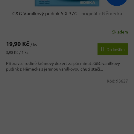
G&G Vanilkový pudink 5 X 37G
- originál z Německa
Skladem
Průměrné
hodnocení
19,90 Kč
produktu
/ ks
Do košíku
je
Měrná
3,98 Kč / 1 ks
4,3
cena:
z
Připravte rodině krémový dezert za pár minut. G&G vanilkový
5
pudink z Německa s jemnou vanilkovou chutí stačí...
hvězdiček.
Kód:
93627