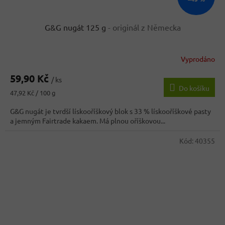
G&G nugát 125 g
- originál z Německa
Vyprodáno
59,90 Kč
/ ks
Do košíku
Měrná
47,92 Kč / 100 g
cena:
G&G nugát je tvrdší lískooříškový blok s 33 % lískooříškové pasty
a jemným Fairtrade kakaem. Má plnou oříškovou...
Kód:
40355