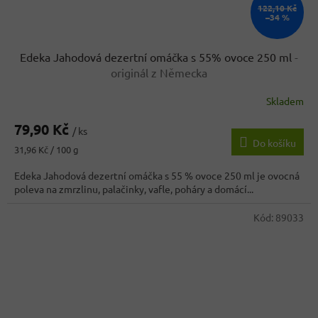
122,10 Kč
–34 %
Edeka Jahodová dezertní omáčka s 55% ovoce 250 ml
-
originál z Německa
Skladem
79,90 Kč
/ ks
Do košíku
Měrná
31,96 Kč / 100 g
cena:
Edeka Jahodová dezertní omáčka s 55 % ovoce 250 ml je ovocná
poleva na zmrzlinu, palačinky, vafle, poháry a domácí...
Kód:
89033