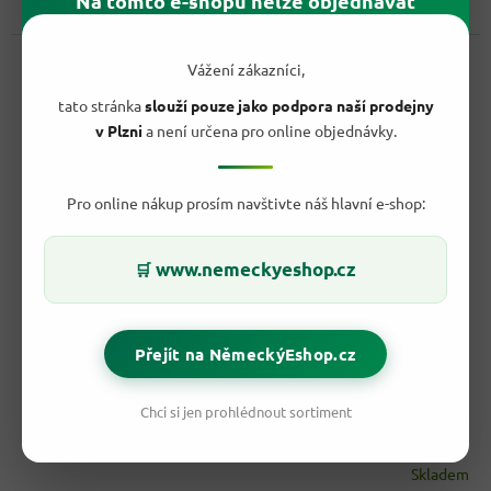
Na tomto e-shopu nelze objednávat
všechny milovníky čokoládových dezertů. Tento pudink...
Kód:
52145
Vážení zákazníci,
tato stránka
slouží pouze jako podpora naší prodejny
v Plzni
a není určena pro online objednávky.
Pro online nákup prosím navštivte náš hlavní e-shop:
www.nemeckyeshop.cz
🛒
99,70 Kč
–63 %
Přejít na NěmeckýEshop.cz
RUF pudink s pravou bourbon vanilkou 3x38g 114g
Chci si jen prohlédnout sortiment
Skladem
Průměrné