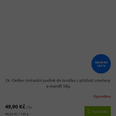
66,10 Kč
–24 %
Dr. Oetker instantní pudink do hrníčku s příchutí smetany
a mandlí 58g
Vyprodáno
49,90 Kč
/ ks
Do košíku
Měrná
86,03 Kč / 100 g