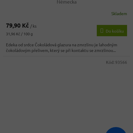
Německa
Skladem
79,90 Kč
/ ks
Do košíku
Měrná
31,96 Kč / 100 g
cena:
Edeka od srdce Čokoládová glazura na zmrzlinu je lahodným
čokoládovým přelivem, který se při kontaktu se zmrzlinou...
Kód:
93566