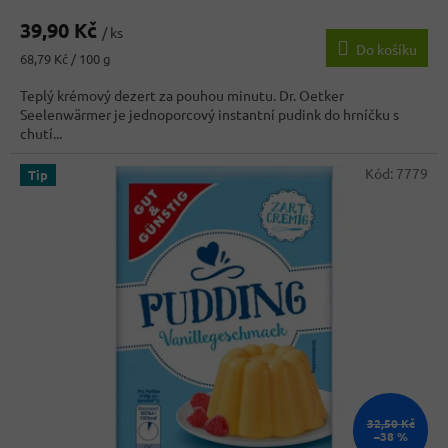
hodnocení
39,90 Kč
produktu
/ ks
Do košíku
je
Měrná
68,79 Kč / 100 g
4,8
cena:
z
Teplý krémový dezert za pouhou minutu. Dr. Oetker
5
Seelenwärmer je jednoporcový instantní pudink do hrníčku s
hvězdiček.
chutí...
Kód:
7779
Tip
32,50 Kč
–38 %