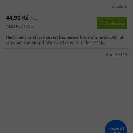
Skladem
44,90 Kč
/ ks
Do košíku
Měrná
74,83 Kč / 100 g
cena:
Nadýchaný vanilkový dezert bez vaření, který připravíš s 300 ml
studeného mléka přibližně za 3 minuty. Jeden sáček...
Kód:
35429
110,90 Kč
–45 %