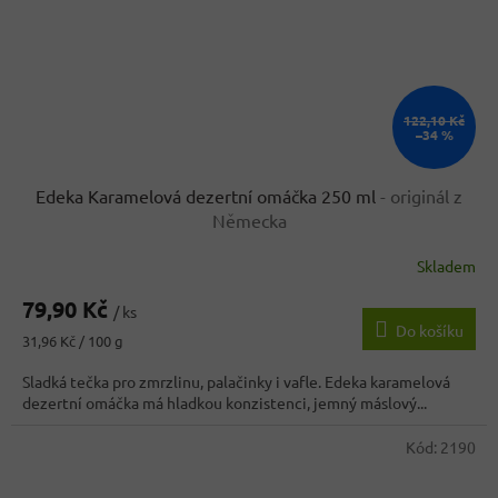
122,10 Kč
–34 %
Edeka Karamelová dezertní omáčka 250 ml
- originál z
Německa
Skladem
79,90 Kč
/ ks
Do košíku
Měrná
31,96 Kč / 100 g
cena:
Sladká tečka pro zmrzlinu, palačinky i vafle. Edeka karamelová
dezertní omáčka má hladkou konzistenci, jemný máslový...
Kód:
2190