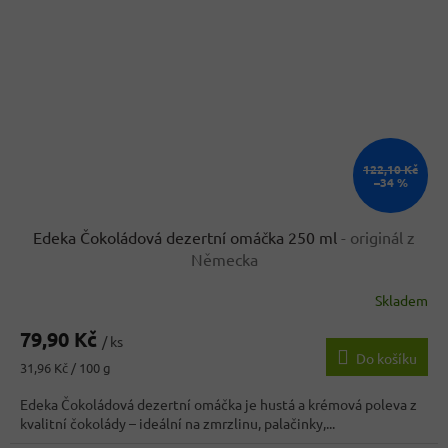
122,10 Kč
–34 %
Edeka Čokoládová dezertní omáčka 250 ml
- originál z
Německa
Skladem
79,90 Kč
/ ks
Do košíku
Měrná
31,96 Kč / 100 g
cena:
Edeka Čokoládová dezertní omáčka je hustá a krémová poleva z
kvalitní čokolády – ideální na zmrzlinu, palačinky,...