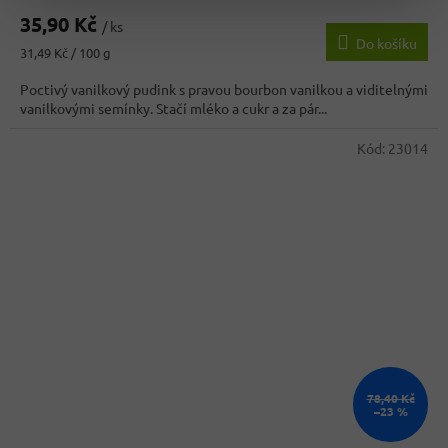
hodnocení
35,90 Kč
produktu
/ ks
Do košíku
je
Měrná
31,49 Kč / 100 g
4,4
cena:
z
Poctivý vanilkový pudink s pravou bourbon vanilkou a viditelnými
5
vanilkovými semínky. Stačí mléko a cukr a za pár...
hvězdiček.
Kód:
23014
78,40 Kč
–23 %