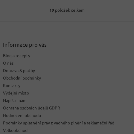
19
položek celkem
O
v
Z
l
á
á
d
p
a
a
Informace pro vás
c
t
í
Blog a recepty
í
p
O nás
r
v
Doprava & platby
k
Obchodní podmínky
y
Kontakty
v
ý
Výdejní místo
p
Napište nám
i
Ochrana osobních údajů GDPR
s
u
Hodnocení obchodu
Podmínky uplatnění práv z vadného plnění a reklamační řád
Velkoobchod