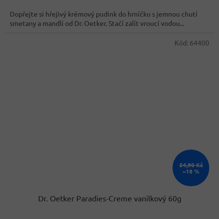
cena:
Dopřejte si hřejivý krémový pudink do hrníčku s jemnou chutí
smetany a mandlí od Dr. Oetker. Stačí zalít vroucí vodou...
Kód:
64400
54,90 Kč
–18 %
Dr. Oetker Paradies-Creme vanilkový 60g