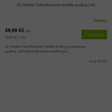
Dr. Oetker Gala Bourbon-Vanille puding 3 ks
Skladem
59,90 Kč
/ ks
Do košíku
Měrná
19,97 Kč / 1 ks
cena:
Dr. Oetker Gala Bourbon-Vanille Puding je premium
puding s přírodním Bourbon-vanilkovým...
Kód:
40390