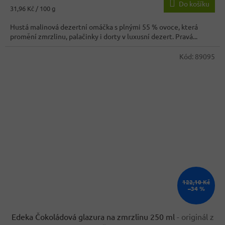
Do košíku
Měrná
31,96 Kč / 100 g
cena:
Hustá malinová dezertní omáčka s plnými 55 % ovoce, která
promění zmrzlinu, palačinky i dorty v luxusní dezert. Pravá...
Kód:
89095
122,10 Kč
–34 %
Edeka Čokoládová glazura na zmrzlinu 250 ml
- originál z