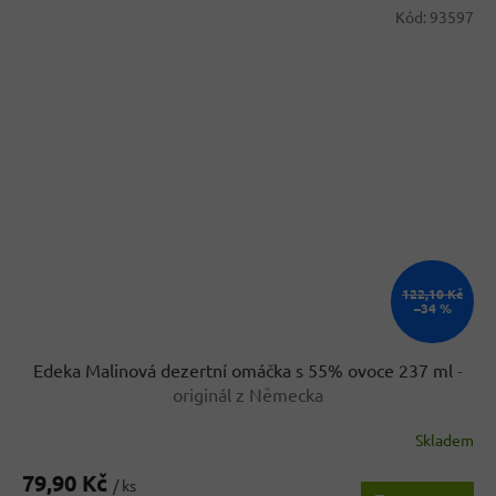
Kód:
93597
122,10 Kč
–34 %
Edeka Malinová dezertní omáčka s 55% ovoce 237 ml
-
originál z Německa
Skladem
79,90 Kč
/ ks