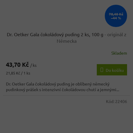
78,40 Kč
–44 %
Dr. Oetker Gala čokoládový puding 2 ks, 100 g
- originál z
Německa
Skladem
43,70 Kč
/ ks
Do košíku
Měrná
21,85 Kč / 1 ks
cena:
Dr. Oetker Gala čokoládový puding je oblíbený německý
pudinkový prášek s intenzivní čokoládovou chutí a jemnými...
Kód:
22406