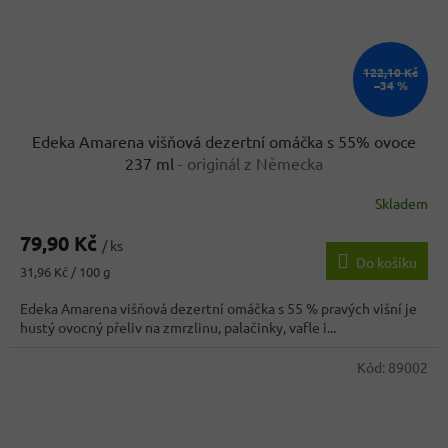
122,10 Kč
–34 %
Edeka Amarena višňová dezertní omáčka s 55% ovoce
237 ml
- originál z Německa
Skladem
79,90 Kč
/ ks
Do košíku
Měrná
31,96 Kč / 100 g
cena:
Edeka Amarena višňová dezertní omáčka s 55 % pravých višní je
hustý ovocný přeliv na zmrzlinu, palačinky, vafle i...
Kód:
89002