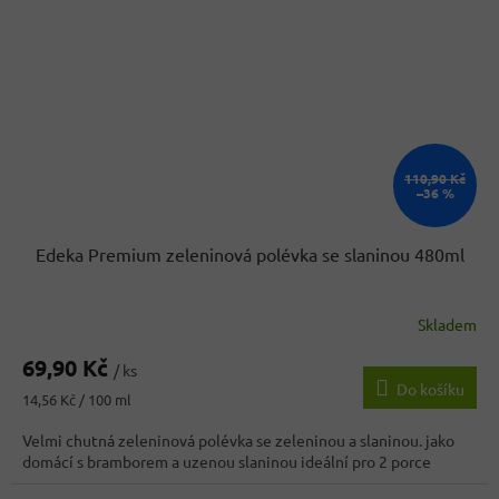
110,90 Kč
–36 %
Edeka Premium zeleninová polévka se slaninou 480ml
Skladem
Průměrné
hodnocení
69,90 Kč
produktu
/ ks
Do košíku
je
Měrná
14,56 Kč / 100 ml
5,0
cena:
z
Velmi chutná zeleninová polévka se zeleninou a slaninou. jako
5
domácí s bramborem a uzenou slaninou ideální pro 2 porce
hvězdiček.