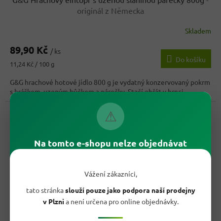
originál z Německa
Skladem
Průměrné
hodnocení
89,90 Kč
produktu
/ ks
Do košíku
je
Měrná
11,24 Kč / 100 g
4,2
cena:
z
G&G hrachové hotové jídlo 800 g je vydatný konzervovaný pokrm
5
s hráškem, uzeným bůčkem a párečky. Stačí ohřát v hrnci...
hvězdiček.
Kód:
7244
⚠
Na tomto e-shopu nelze objednávat
Vážení zákazníci,
tato stránka
slouží pouze jako podpora naší prodejny
v Plzni
a není určena pro online objednávky.