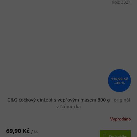
Kód:
3321
110,90 Kč
–36 %
G&G čočkový eintopf s vepřovým masem 800 g
- originál
z Německa
Vyprodáno
Průměrné
hodnocení
69,90 Kč
produktu
/ ks
Do košíku
je