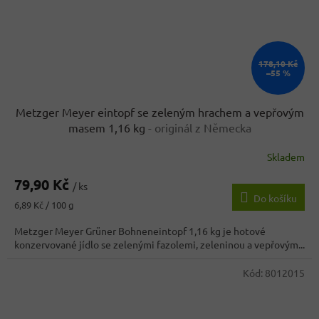
178,10 Kč
–55 %
Metzger Meyer eintopf se zeleným hrachem a vepřovým
masem 1,16 kg
- originál z Německa
Skladem
79,90 Kč
/ ks
Do košíku
Měrná
6,89 Kč / 100 g
cena:
Metzger Meyer Grüner Bohneneintopf 1,16 kg je hotové
konzervované jídlo se zelenými fazolemi, zeleninou a vepřovým...
Kód:
8012015