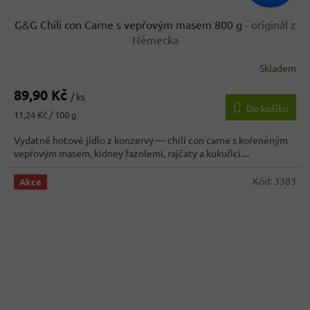
G&G Chili con Carne s vepřovým masem 800 g
- originál z
Německa
Skladem
Průměrné
hodnocení
89,90 Kč
produktu
/ ks
Do košíku
je
Měrná
11,24 Kč / 100 g
3,8
cena:
z
Vydatné hotové jídlo z konzervy — chili con carne s kořeněným
5
vepřovým masem, kidney fazolemi, rajčaty a kukuřicí....
hvězdiček.
Kód:
3383
Akce