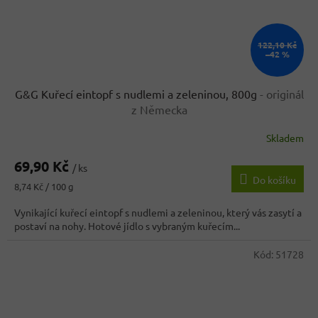
122,10 Kč
–42 %
G&G Kuřecí eintopf s nudlemi a zeleninou, 800g
- originál
z Německa
Skladem
Průměrné
hodnocení
69,90 Kč
produktu
/ ks
Do košíku
je
Měrná
8,74 Kč / 100 g
4,1
cena:
z
Vynikající kuřecí eintopf s nudlemi a zeleninou, který vás zasytí a
5
postaví na nohy. Hotové jídlo s vybraným kuřecím...
hvězdiček.
Kód:
51728