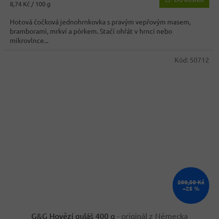
Měrná
8,74 Kč / 100 g
4,0
cena:
z
Hotová čočková jednohrnkovka s pravým vepřovým masem,
5
bramborami, mrkví a pórkem. Stačí ohřát v hrnci nebo
hvězdiček.
mikrovlnce...
Kód:
50712
200,50 Kč
–25 %
G&G Hovězí guláš 400 g
- originál z Německa