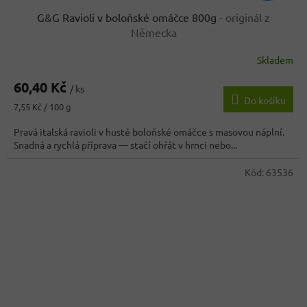
G&G Ravioli v boloňské omáčce 800g
- originál z
Německa
Skladem
Průměrné
hodnocení
60,40 Kč
produktu
/ ks
Do košíku
je
Měrná
7,55 Kč / 100 g
3,9
cena:
z
Pravá italská ravioli v husté boloňské omáčce s masovou náplní.
5
Snadná a rychlá příprava — stačí ohřát v hrnci nebo...
hvězdiček.
Kód:
63536