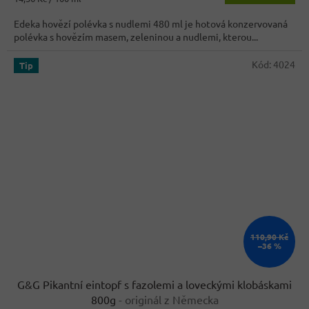
4,0
cena:
z
Edeka hovězí polévka s nudlemi 480 ml je hotová konzervovaná
5
polévka s hovězím masem, zeleninou a nudlemi, kterou...
hvězdiček.
Kód:
4024
Tip
110,90 Kč
–36 %
G&G Pikantní eintopf s fazolemi a loveckými klobáskami
800g
- originál z Německa