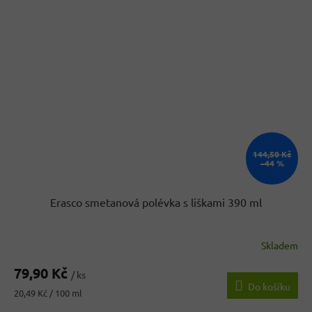
144,50 Kč
–44 %
Erasco smetanová polévka s liškami 390 ml
Skladem
Průměrné
hodnocení
79,90 Kč
produktu
/ ks
Do košíku
je
Měrná
20,49 Kč / 100 ml
4,3
cena: