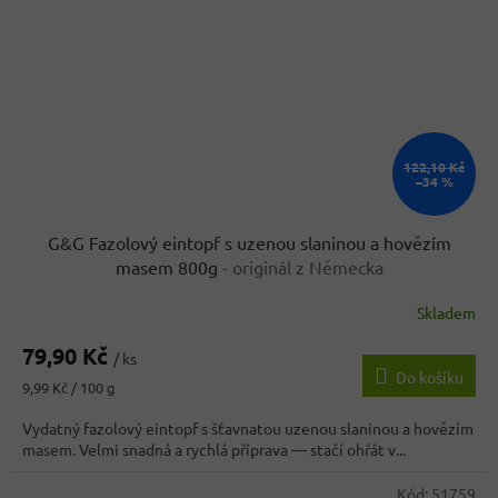
122,10 Kč
–34 %
G&G Fazolový eintopf s uzenou slaninou a hovězím
masem 800g
- originál z Německa
Skladem
Průměrné
hodnocení
79,90 Kč
produktu
/ ks
Do košíku
je
Měrná
9,99 Kč / 100 g
3,6
cena:
z
Vydatný fazolový eintopf s šťavnatou uzenou slaninou a hovězím
5
masem. Velmi snadná a rychlá příprava — stačí ohřát v...
hvězdiček.
Kód:
51759