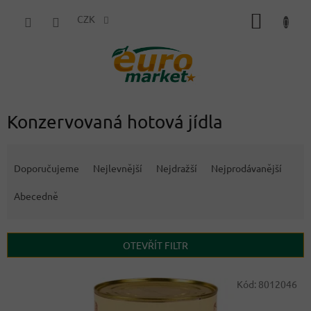
Přejít
NÁKUP
na
CZK
obsah
KOŠÍK
Konzervovaná hotová jídla
Ř
a
Doporučujeme
Nejlevnější
Nejdražší
Nejprodávanější
z
e
Abecedně
n
í
p
OTEVŘÍT FILTR
r
o
V
Kód:
8012046
d
ý
u
p