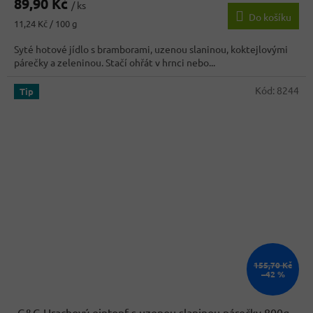
89,90 Kč
produktu
/ ks
Do košíku
je
Měrná
11,24 Kč / 100 g
3,9
cena:
z
Syté hotové jídlo s bramborami, uzenou slaninou, koktejlovými
5
párečky a zeleninou. Stačí ohřát v hrnci nebo...
hvězdiček.
Kód:
8244
Tip
155,70 Kč
–42 %
G&G Hrachový eintopf s uzenou slaninou párečky 800g
-