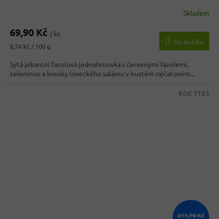
Skladem
Průměrné
hodnocení
69,90 Kč
produktu
/ ks
Do košíku
je
Měrná
8,74 Kč / 100 g
3,8
cena:
z
Sytá pikantní fazolová jednohrnovka s červenými fazolemi,
5
zeleninou a kousky loveckého salámu v hustém rajčatovém...
hvězdiček.
Kód:
7183
211,70 Kč