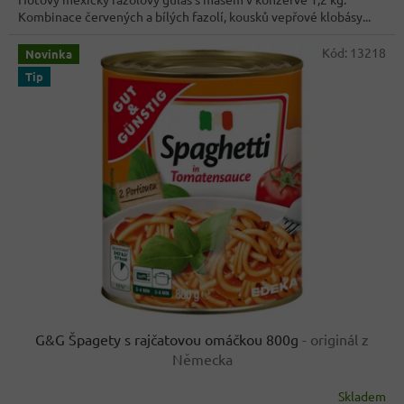
Kombinace červených a bílých fazolí, kousků vepřové klobásy...
Kód:
13218
Novinka
Tip
G&G Špagety s rajčatovou omáčkou 800g
- originál z
Německa
Skladem
Průměrné