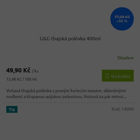
77,30 Kč
–35 %
G&G thajská polévka 400ml
Skladem
Průměrné
hodnocení
49,90 Kč
produktu
/ ks
Do košíku
je
Měrná
12,48 Kč / 100 ml
3,7
cena:
z
Voňavá thajská polévka s pravým kuřecím masem, skleněnými
5
nudlemi a křupavou asijskou zeleninou. Hotová za pár minut...
hvězdiček.
Kód:
14000
Tip