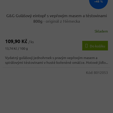
–48 %
G&G Gulášový eintopf s vepřovým masem a těstovinami
800g
- originál z Německa
Skladem
Průměrné
hodnocení
109,90 Kč
produktu
/ ks
Do košíku
je
Měrná
13,74 Kč / 100 g
4,4
cena:
z
Vydatný gulášový jednohrnek s pravým vepřovým masem a
5
spirálovými těstovinami v hustě kořeněné omáčce. Hotové jídlo...
hvězdiček.
Kód:
8012053