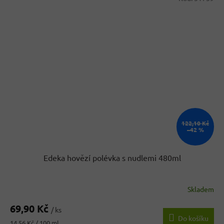
122,10 Kč
–42 %
Edeka hovězí polévka s nudlemi 480ml
Skladem
Průměrné
hodnocení
69,90 Kč
produktu
/ ks
Do košíku
je
Měrná
14,56 Kč / 100 ml