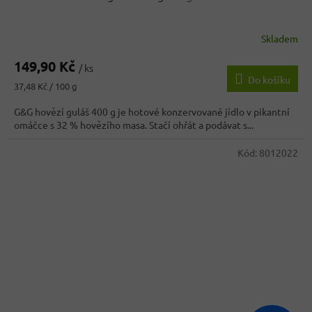
Skladem
149,90 Kč
/ ks
Do košíku
Měrná
37,48 Kč / 100 g
cena:
G&G hovězí guláš 400 g je hotové konzervované jídlo v pikantní
omáčce s 32 % hovězího masa. Stačí ohřát a podávat s...
Kód:
8012022