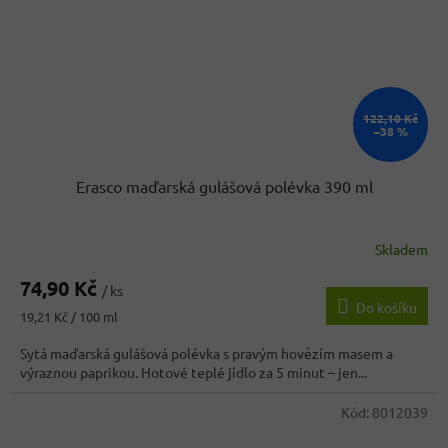
122,10 Kč
–38 %
Erasco maďarská gulášová polévka 390 ml
Skladem
Průměrné
hodnocení
74,90 Kč
produktu
/ ks
Do košíku
je
Měrná
19,21 Kč / 100 ml
4,7
cena:
z
Sytá maďarská gulášová polévka s pravým hovězím masem a
5
výraznou paprikou. Hotové teplé jídlo za 5 minut – jen...
hvězdiček.
Kód:
8012039