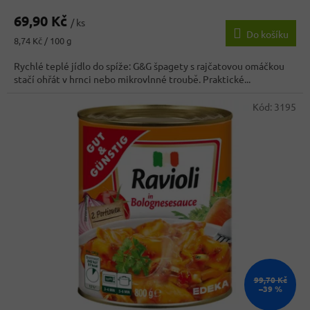
hodnocení
69,90 Kč
produktu
/ ks
Do košíku
je
Měrná
8,74 Kč / 100 g
4,4
cena:
z
Rychlé teplé jídlo do spíže: G&G špagety s rajčatovou omáčkou
5
stačí ohřát v hrnci nebo mikrovlnné troubě. Praktické...
hvězdiček.
Kód:
3195
99,70 Kč
–39 %