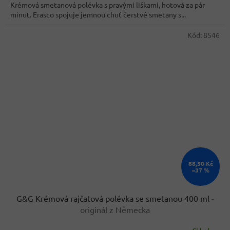
z
Krémová smetanová polévka s pravými liškami, hotová za pár
5
minut. Erasco spojuje jemnou chuť čerstvé smetany s...
hvězdiček.
Kód:
8546
88,50 Kč
–37 %
G&G Krémová rajčatová polévka se smetanou 400 ml
-
originál z Německa