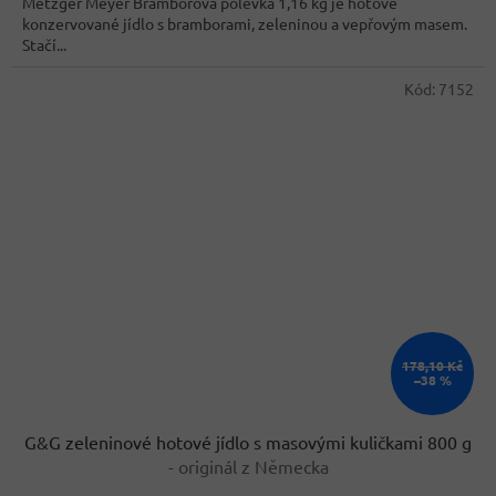
Metzger Meyer Bramborová polévka 1,16 kg je hotové
konzervované jídlo s bramborami, zeleninou a vepřovým masem.
Stačí...
Kód:
7152
178,10 Kč
–38 %
G&G zeleninové hotové jídlo s masovými kuličkami 800 g
- originál z Německa