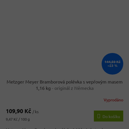
144,50 Kč
–23 %
Metzger Meyer Bramborová polévka s vepřovým masem
1,16 kg
- originál z Německa
Vyprodáno
109,90 Kč
/ ks
Do košíku
Měrná
9,47 Kč / 100 g
cena: