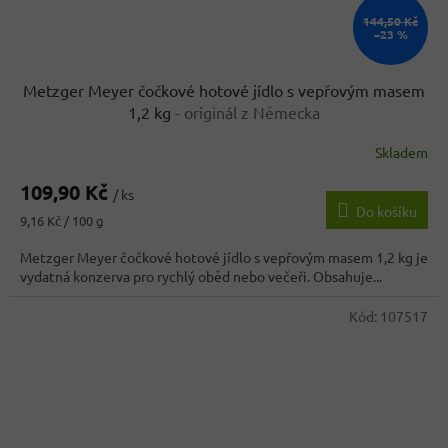
144,50 Kč
–23 %
Metzger Meyer čočkové hotové jídlo s vepřovým masem
1,2 kg
- originál z Německa
Skladem
109,90 Kč
/ ks
Do košíku
Měrná
9,16 Kč / 100 g
cena:
Metzger Meyer čočkové hotové jídlo s vepřovým masem 1,2 kg je
vydatná konzerva pro rychlý oběd nebo večeři. Obsahuje...
Kód:
107517