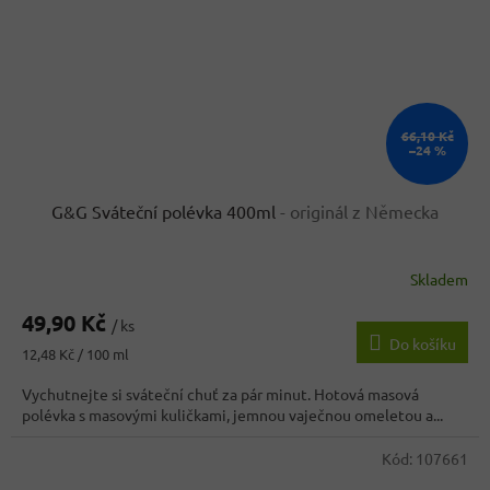
66,10 Kč
–24 %
G&G Sváteční polévka 400ml
- originál z Německa
Skladem
Průměrné
hodnocení
49,90 Kč
produktu
/ ks
Do košíku
je
Měrná
12,48 Kč / 100 ml
4,4
cena:
z
Vychutnejte si sváteční chuť za pár minut. Hotová masová
5
polévka s masovými kuličkami, jemnou vaječnou omeletou a...
hvězdiček.
Kód:
107661