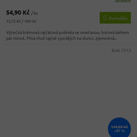
Skladem
Průměrné
hodnocení
54,90 Kč
produktu
/ ks
Do košíku
je
Měrná
13,72 Kč / 100 ml
4,2
cena:
z
Výtečná krémová rajčatová polévka se smetanou, hotová během
5
pár minut. Plná chuť rajčat vyzrálých na slunci, zjemněná...
hvězdiček.
Kód:
7213
144,50 Kč
–37 %