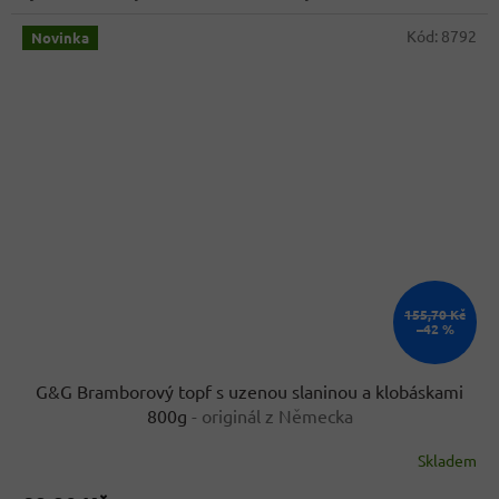
Kód:
8792
Novinka
155,70 Kč
–42 %
G&G Bramborový topf s uzenou slaninou a klobáskami
800g
- originál z Německa
Skladem
Průměrné
hodnocení