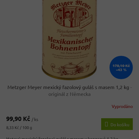
k
i
t
s
ů
p
r
o
d
u
k
t
ů
178,10 Kč
–43 %
Metzger Meyer mexický fazolový guláš s masem 1,2 kg
-
originál z Německa
Vyprodáno
99,90 Kč
/ ks
Do košíku
Měrná
8,33 Kč / 100 g
cena:
Hotový mexický fazolový guláš s masem v konzervě 1,2 kg.