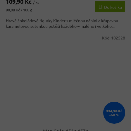
109,90 Kč
/ ks
Do košíku
Měrná
90,08 Kč / 100 g
cena:
Hravé čokoládové figurky Kinder s mléčnou náplní a křupavou
karamelovou sušenkou potěší každého – malého i velkého....
Kód:
102528
334,90 Kč
–58 %
Mon Chéri 15 ks 157g