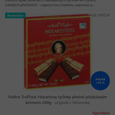
5
italských příchutích – cappuccino, tiramisu, espresso a...
hvězdiček.
Kód:
100536
Bestseller
112 Kč
–19 %
Maitre Truffout Mozartovy tyčinky plněné pistáciovým
krémem 200g
- originál z Německa
Vyprodáno
Průměrné