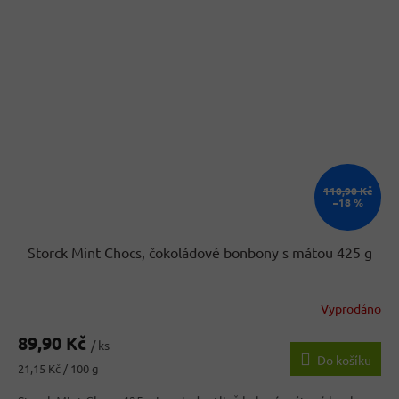
110,90 Kč
–18 %
Storck Mint Chocs, čokoládové bonbony s mátou 425 g
Vyprodáno
Průměrné
hodnocení
89,90 Kč
produktu
/ ks
Do košíku
je
Měrná
21,15 Kč / 100 g
3,4
cena:
z