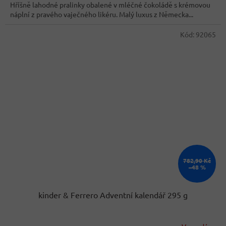
z
Hříšně lahodné pralinky obalené v mléčné čokoládě s krémovou
5
náplní z pravého vaječného likéru. Malý luxus z Německa...
hvězdiček.
Kód:
92065
782,90 Kč
–48 %
kinder & Ferrero Adventní kalendář 295 g