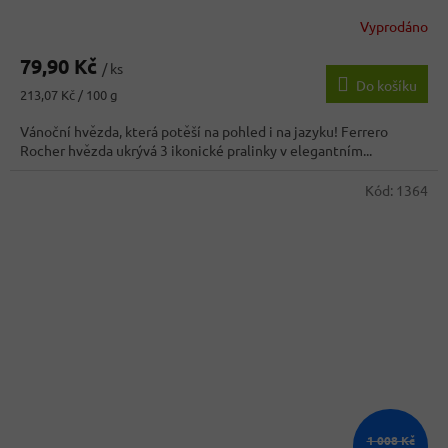
Vyprodáno
79,90 Kč
/ ks
Do košíku
Měrná
213,07 Kč / 100 g
cena:
Vánoční hvězda, která potěší na pohled i na jazyku! Ferrero
Rocher hvězda ukrývá 3 ikonické pralinky v elegantním...
Kód:
1364
1 008 Kč