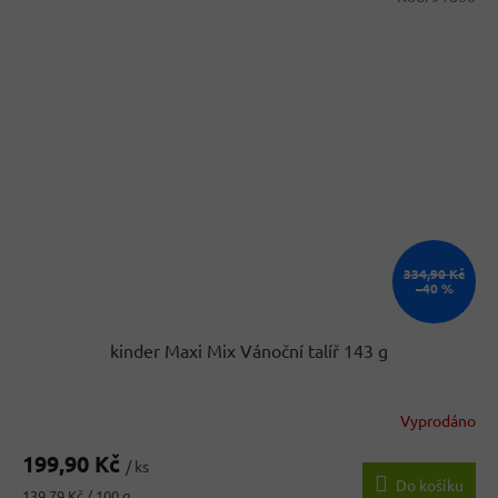
334,90 Kč
–40 %
kinder Maxi Mix Vánoční talíř 143 g
Vyprodáno
Průměrné
hodnocení
199,90 Kč
produktu
/ ks
Do košíku
je
Měrná
139,79 Kč / 100 g