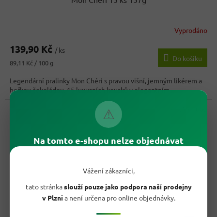
Vyprodáno
Průměrné
hodnocení
139,90 Kč
produktu
/ ks
Do košíku
je
Měrná
89,11 Kč / 100 g
3,6
cena:
z
Legendární pralinky Mon Chéri s pravou višní, jemným likérem a
5
hořkou čokoládou. 15 luxusních kousků v elegantním...
hvězdiček.
Kód:
1082
⚠
Na tomto e-shopu nelze objednávat
Vážení zákazníci,
tato stránka
slouží pouze jako podpora naší prodejny
v Plzni
a není určena pro online objednávky.