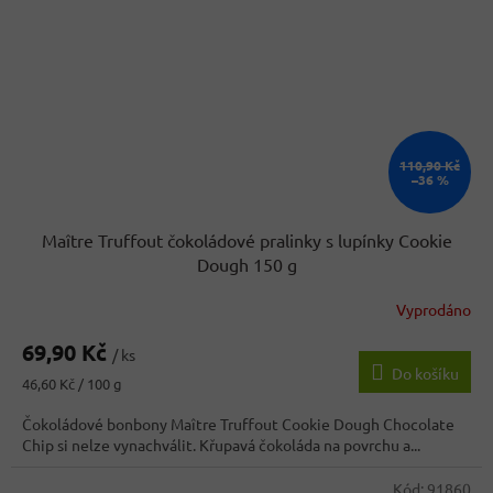
110,90 Kč
–36 %
Maître Truffout čokoládové pralinky s lupínky Cookie
Dough 150 g
Vyprodáno
69,90 Kč
/ ks
Do košíku
Měrná
46,60 Kč / 100 g
cena:
Čokoládové bonbony Maître Truffout Cookie Dough Chocolate
Chip si nelze vynachválit. Křupavá čokoláda na povrchu a...
Kód:
91860