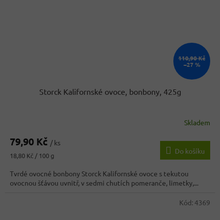
110,90 Kč
–27 %
Storck Kalifornské ovoce, bonbony, 425g
Skladem
Průměrné
hodnocení
79,90 Kč
produktu
/ ks
Do košíku
je
Měrná
18,80 Kč / 100 g
4,8
cena:
z
Tvrdé ovocné bonbony Storck Kalifornské ovoce s tekutou
5
ovocnou šťávou uvnitř, v sedmi chutích pomeranče, limetky,...
hvězdiček.
Kód:
4369