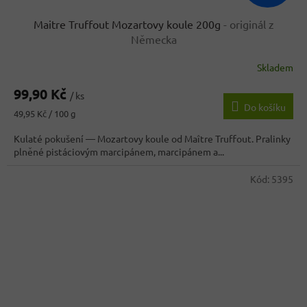
Maitre Truffout Mozartovy koule 200g
- originál z
Německa
Skladem
Průměrné
hodnocení
99,90 Kč
produktu
/ ks
Do košíku
je
Měrná
49,95 Kč / 100 g
3,9
cena:
z
Kulaté pokušení — Mozartovy koule od Maître Truffout. Pralinky
5
plněné pistáciovým marcipánem, marcipánem a...
hvězdiček.
Kód:
5395