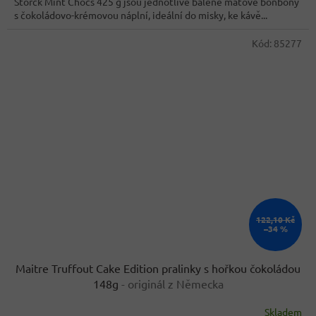
Storck Mint Chocs 425 g jsou jednotlivě balené mátové bonbony
5
s čokoládovo-krémovou náplní, ideální do misky, ke kávě...
hvězdiček.
Kód:
85277
122,10 Kč
–34 %
Maitre Truffout Cake Edition pralinky s hořkou čokoládou
148g
- originál z Německa
Skladem