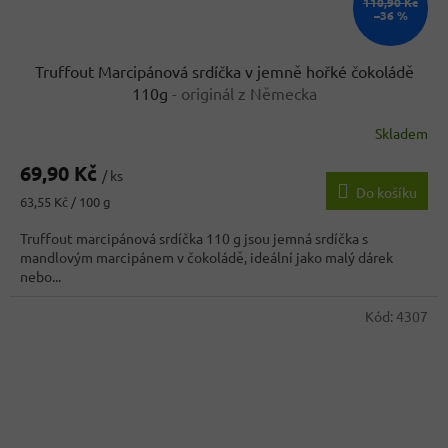
110,90 Kč
–36 %
Truffout Marcipánová srdíčka v jemně hořké čokoládě
110g
- originál z Německa
Skladem
Průměrné
hodnocení
69,90 Kč
produktu
/ ks
Do košíku
je
Měrná
63,55 Kč / 100 g
5,0
cena:
z
Truffout marcipánová srdíčka 110 g jsou jemná srdíčka s
5
mandlovým marcipánem v čokoládě, ideální jako malý dárek
hvězdiček.
nebo...
Kód:
4307