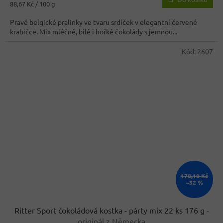
Měrná
88,67 Kč / 100 g
3,8
cena:
z
Pravé belgické pralinky ve tvaru srdíček v elegantní červené
5
krabičce. Mix mléčné, bílé i hořké čokolády s jemnou...
hvězdiček.
Kód:
2607
178,10 Kč
–32 %
Ritter Sport čokoládová kostka - párty mix 22 ks 176 g
-
originál z Německa