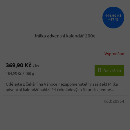
446,90 Kč
–17 %
Milka adventní kalendář 200g
Vyprodáno
Průměrné
hodnocení
369,90 Kč
produktu
/ ks
Do košíku
je
Měrná
184,95 Kč / 100 g
3,5
cena:
z
Udělejte z čekání na Vánoce nezapomenutelný zážitek! Milka
5
adventní kalendář nabízí 24 čokoládových figurek z jemné...
hvězdiček.
Kód:
20954