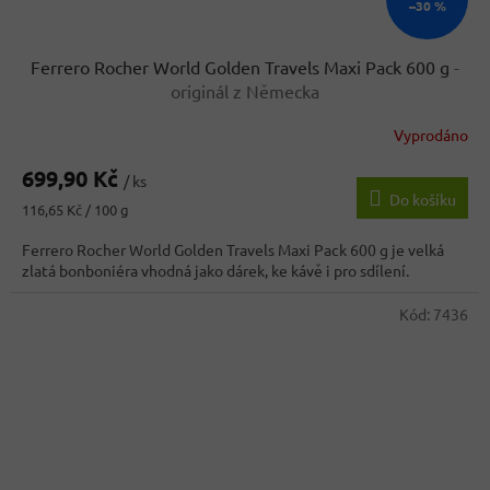
–30 %
Ferrero Rocher World Golden Travels Maxi Pack 600 g
-
originál z Německa
Vyprodáno
699,90 Kč
/ ks
Do košíku
Měrná
116,65 Kč / 100 g
cena:
Ferrero Rocher World Golden Travels Maxi Pack 600 g je velká
zlatá bonboniéra vhodná jako dárek, ke kávě i pro sdílení.
Kód:
7436