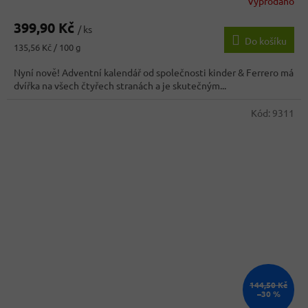
Vyprodáno
399,90 Kč
/ ks
Do košíku
Měrná
135,56 Kč / 100 g
cena:
Nyní nově! Adventní kalendář od společnosti kinder & Ferrero má
dvířka na všech čtyřech stranách a je skutečným...
Kód:
9311
144,50 Kč
–30 %