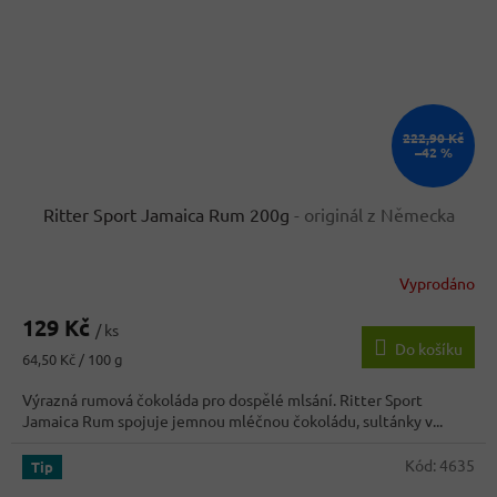
222,90 Kč
–42 %
Ritter Sport Jamaica Rum 200g
- originál z Německa
Vyprodáno
Průměrné
hodnocení
129 Kč
produktu
/ ks
Do košíku
je
Měrná
64,50 Kč / 100 g
4,2
cena:
z
Výrazná rumová čokoláda pro dospělé mlsání. Ritter Sport
5
Jamaica Rum spojuje jemnou mléčnou čokoládu, sultánky v...
hvězdiček.
Kód:
4635
Tip