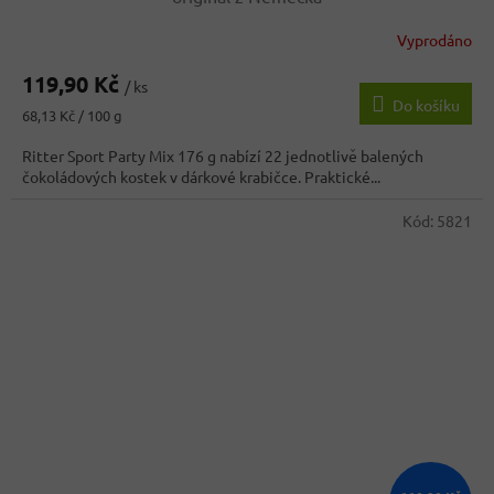
Vyprodáno
119,90 Kč
/ ks
Do košíku
Měrná
68,13 Kč / 100 g
cena:
Ritter Sport Party Mix 176 g nabízí 22 jednotlivě balených
čokoládových kostek v dárkové krabičce. Praktické...
Kód:
5821