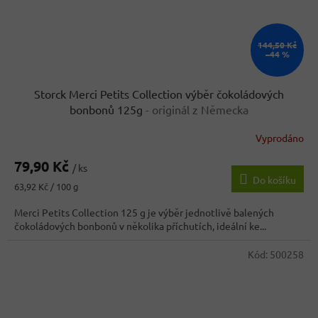
144,50 Kč
–44 %
Storck Merci Petits Collection výběr čokoládových
bonbonů 125g
- originál z Německa
Vyprodáno
Průměrné
hodnocení
79,90 Kč
produktu
/ ks
Do košíku
je
Měrná
63,92 Kč / 100 g
4,4
cena:
z
Merci Petits Collection 125 g je výběr jednotlivě balených
5
čokoládových bonbonů v několika příchutích, ideální ke...
hvězdiček.
Kód:
500258