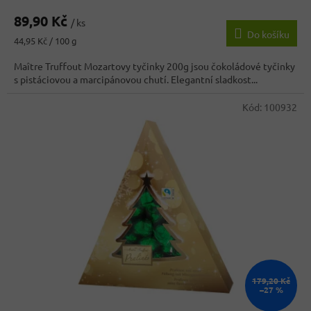
hodnocení
89,90 Kč
produktu
/ ks
Do košíku
je
Měrná
44,95 Kč / 100 g
3,9
cena:
z
Maître Truffout Mozartovy tyčinky 200g jsou čokoládové tyčinky
5
s pistáciovou a marcipánovou chutí. Elegantní sladkost...
hvězdiček.
Kód:
100932
179,20 Kč
–27 %