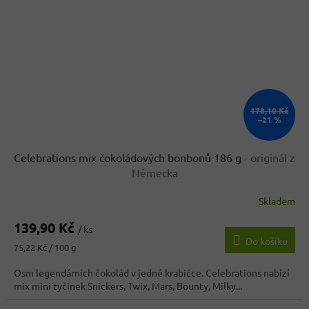
178,10 Kč
–21 %
Celebrations mix čokoládových bonbonů 186 g
- originál z
Německa
Skladem
Průměrné
hodnocení
139,90 Kč
produktu
/ ks
Do košíku
je
Měrná
75,22 Kč / 100 g
4,1
cena:
z
Osm legendárních čokolád v jedné krabičce. Celebrations nabízí
5
mix mini tyčinek Snickers, Twix, Mars, Bounty, Milky...
hvězdiček.