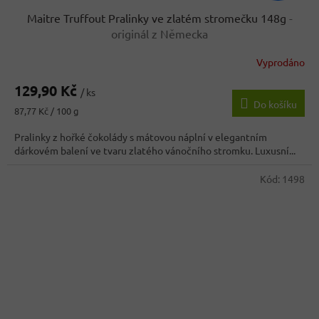
Maitre Truffout Pralinky ve zlatém stromečku 148g
-
originál z Německa
Vyprodáno
Průměrné
hodnocení
129,90 Kč
produktu
/ ks
Do košíku
je
Měrná
87,77 Kč / 100 g
4,0
cena:
z
Pralinky z hořké čokolády s mátovou náplní v elegantním
5
dárkovém balení ve tvaru zlatého vánočního stromku. Luxusní...
hvězdiček.
Kód:
1498