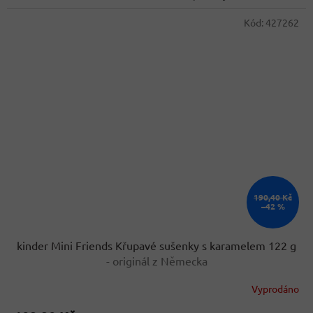
hvězdiček.
Kód:
427262
190,40 Kč
–42 %
kinder Mini Friends Křupavé sušenky s karamelem 122 g
- originál z Německa
Vyprodáno