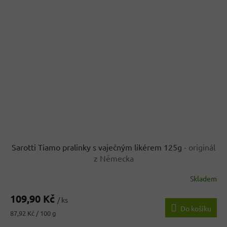
Sarotti Tiamo pralinky s vaječným likérem 125g
- originál
z Německa
Skladem
Průměrné
hodnocení
109,90 Kč
produktu
/ ks
Do košíku
je
Měrná
87,92 Kč / 100 g
3,5
cena: