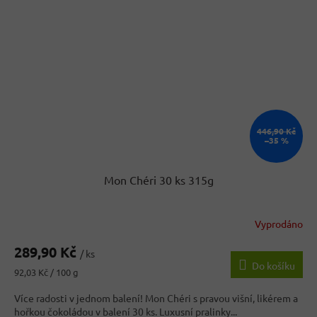
446,90 Kč
–35 %
Mon Chéri 30 ks 315g
Vyprodáno
Průměrné
hodnocení
289,90 Kč
produktu
/ ks
Do košíku
je
Měrná
92,03 Kč / 100 g
3,9
cena:
z
Více radosti v jednom balení! Mon Chéri s pravou višní, likérem a
5
hořkou čokoládou v balení 30 ks. Luxusní pralinky...