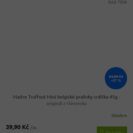
Kód:
7006
54,90 Kč
–27 %
Maitre Truffout Mini belgické pralinky srdíčka 45g
-
originál z Německa
Skladem
Průměrné
hodnocení
39,90 Kč
produktu
/ ks
Do košíku
je