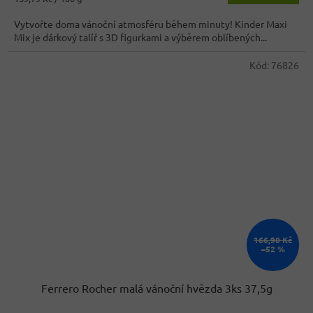
4,6
cena:
z
Vytvořte doma vánoční atmosféru během minuty! Kinder Maxi
5
Mix je dárkový talíř s 3D figurkami a výběrem oblíbených...
hvězdiček.
Kód:
76826
166,90 Kč
–52 %
Ferrero Rocher malá vánoční hvězda 3ks 37,5g