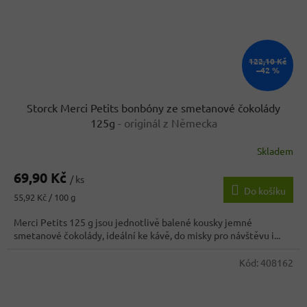
122,10 Kč
–42 %
Storck Merci Petits bonbóny ze smetanové čokolády
125g
- originál z Německa
Skladem
Průměrné
hodnocení
69,90 Kč
produktu
/ ks
Do košíku
je
Měrná
55,92 Kč / 100 g
4,9
cena:
z
Merci Petits 125 g jsou jednotlivě balené kousky jemné
5
smetanové čokolády, ideální ke kávě, do misky pro návštěvu i...
hvězdiček.
Kód:
408162