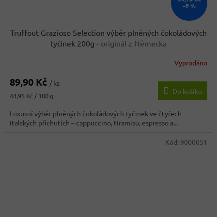
–9 %
Truffout Grazioso Selection výběr plněných čokoládových
tyčinek 200g
- originál z Německa
Vyprodáno
Průměrné
hodnocení
89,90 Kč
produktu
/ ks
Do košíku
je
Měrná
44,95 Kč / 100 g
4,1
cena:
z
Luxusní výběr plněných čokoládových tyčinek ve čtyřech
5
italských příchutích – cappuccino, tiramisu, espresso a...
hvězdiček.
Kód:
9000051