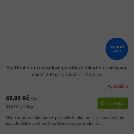
99,70 Kč
–29 %
Stieffenhofer čokoládové perníčky Lebkuchen s višňovou
náplní 200 g
- originál z Německa
Vyprodáno
69,90 Kč
/ ks
Do košíku
Měrná
34,95 Kč / 100 g
cena:
Stieffenhofer čokoládové perníčky Lebkuchen s višňovou náplní
jsou delikátní pochoutkou, která spojuje tradiční...