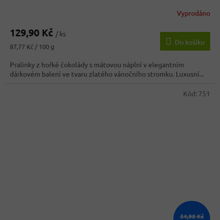
Vyprodáno
Průměrné
hodnocení
129,90 Kč
produktu
/ ks
Do košíku
je
Měrná
87,77 Kč / 100 g
4,0
cena:
z
Pralinky z hořké čokolády s mátovou náplní v elegantním
5
dárkovém balení ve tvaru zlatého vánočního stromku. Luxusní...
hvězdiček.
Kód:
751
54,90 Kč