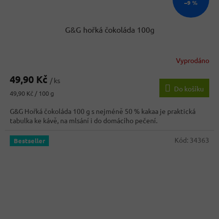
–9 %
G&G hořká čokoláda 100g
Vyprodáno
Průměrné
hodnocení
49,90 Kč
produktu
/ ks
Do košíku
je
Měrná
49,90 Kč / 100 g
5,0
cena:
z
G&G Hořká čokoláda 100 g s nejméně 50 % kakaa je praktická
5
tabulka ke kávě, na mlsání i do domácího pečení.
hvězdiček.
Kód:
34363
Bestseller