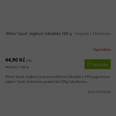
Ritter Sport Joghurt čokoláda 100 g
- originál z Německa
Vyprodáno
Průměrné
hodnocení
44,90 Kč
produktu
/ ks
Do košíku
je
Měrná
44,90 Kč / 100 g
3,4
cena:
z
Ritter Sport Joghurt je jemná mléčná čokoláda s 45% jogurtovou
5
náplní. Svěží, krémová a praktická 100g tabulka ke...
hvězdiček.
Kód:
9000044