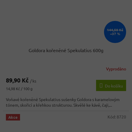
144,50 Kč
–37 %
Goldora kořeněné Spekulatius 600g
Vyprodáno
Průměrné
hodnocení
89,90 Kč
produktu
/ ks
Do košíku
je
Měrná
14,98 Kč / 100 g
3,5
cena:
z
Voňavé kořeněné Spekulatius sušenky Goldora s karamelovým
5
tónem, skořicí a křehkou strukturou. Skvělé ke kávě, čaji,...
hvězdiček.
Kód:
8720
Akce