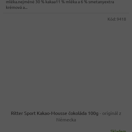
mléka.nejméně 30 % kakaa11 % mléka a 6 % smetanyextra
hvězdiček.
krémová a...
Kód:
9418
Ritter Sport Kakao-Mousse čokoláda 100g
- originál z
Německa
Skladem
Průměrné