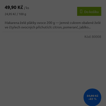
hodnocení
49,90 Kč
produktu
/ ks
Do košíku
je
Měrná
24,95 Kč / 100 g
4,0
cena:
z
Makarena želé plátky ovoce 200 g — jemné cukrem obalené želé
5
ve čtyřech ovocných příchutích: citron, pomeranč, jablko...
hvězdiček.
Kód:
80008
54,90 Kč
–63 %