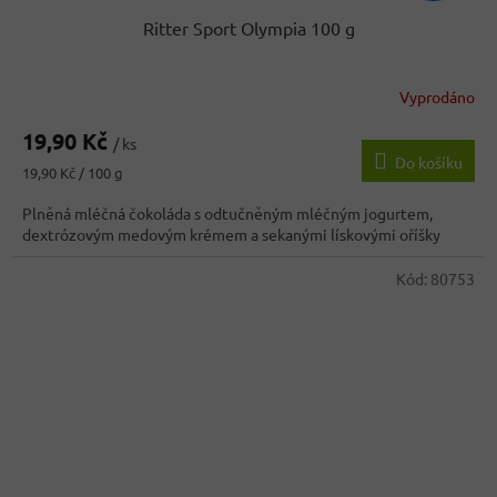
Ritter Sport Olympia 100 g
Vyprodáno
19,90 Kč
/ ks
Do košíku
Měrná
19,90 Kč / 100 g
cena:
Plněná mléčná čokoláda s odtučněným mléčným jogurtem,
dextrózovým medovým krémem a sekanými lískovými oříšky
Kód:
80753