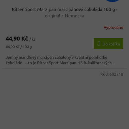
Ritter Sport Marzipan marcipánová čokoláda 100 g
-
originál z Německa
Vyprodáno
Průměrné
hodnocení
44,90 Kč
produktu
/ ks
Do košíku
je
Měrná
44,90 Kč / 100 g
3,7
cena:
z
Jemný mandlový marcipán zabalený v kvalitní polohořké
5
čokoládě — to je Ritter Sport Marzipan. 16 % kalifornských...
hvězdiček.
Kód:
602718