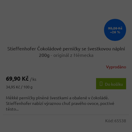
95,20 Kč
–26 %
Stieffenhofer Čokoládové perníčky se švestkovou náplní
200g
- originál z Německa
Vyprodáno
Průměrné
hodnocení
69,90 Kč
produktu
/ ks
Do košíku
je
Měrná
34,95 Kč / 100 g
5,0
cena:
z
Měkké perníčky plněné švestkami a obalené v čokoládě.
5
Stieffenhofer nabízí výraznou chuť pravého ovoce, poctivé
hvězdiček.
těsto...
Kód:
65538