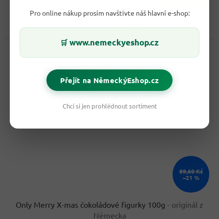
Měrná
39,90 Kč / 100 g
4,2
cena:
Pro online nákup prosím navštivte náš hlavní e-shop:
z
G&G mléčná čokoláda s lískovými ořechy 100 g spojuje krémovou
5
čokoládu, 12 % lískových ořechů a nejméně 30 % kakaa.
hvězdiček.
www.nemeckyeshop.cz
🛒
Kód:
71911
Přejít na NěmeckýEshop.cz
Chci si jen prohlédnout sortiment
89,60 Kč
–21 %
Only Merry X-mas čokoládové figurky 100g
- originál z
Německa