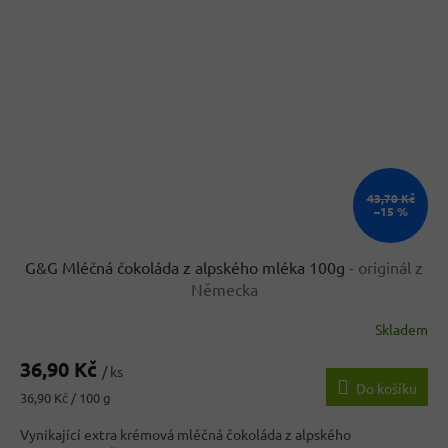
43,70 Kč
–15 %
G&G Mléčná čokoláda z alpského mléka 100g
- originál z
Německa
Skladem
Průměrné
hodnocení
36,90 Kč
produktu
/ ks
Do košíku
je
Měrná
36,90 Kč / 100 g
4,2
cena:
z
Vynikající extra krémová mléčná čokoláda z alpského
5