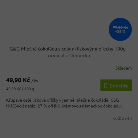
77,30 Kč
–35 %
G&G Mléčná čokoláda s celými lískovými ořechy 100g
-
originál z Německa
Skladem
Průměrné
hodnocení
49,90 Kč
produktu
/ ks
Do košíku
je
Měrná
49,90 Kč / 100 g
4,3
cena:
z
Křupavé celé lískové oříšky v jemné mléčné čokoládě! G&G
5
NUSSVoll nabízí 27 % oříšků, krémovou německou čokoládu...
hvězdiček.
Kód:
2748