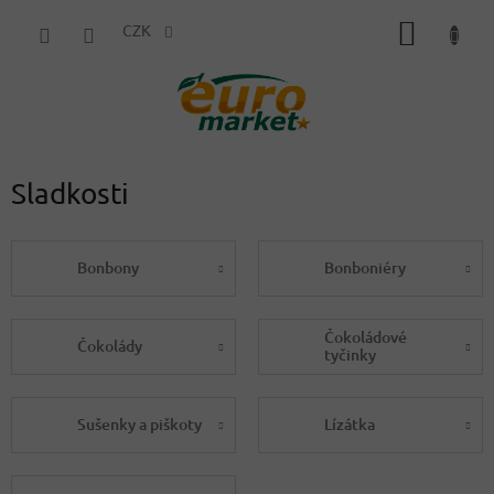
Přejít
NÁKUP
na
CZK
obsah
KOŠÍK
Sladkosti
Bonbony
Bonboniéry
Čokoládové
Čokolády
tyčinky
Sušenky a piškoty
Lízátka