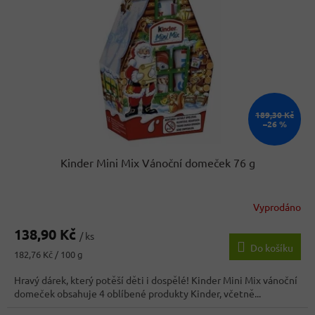
189,30 Kč
–26 %
Kinder Mini Mix Vánoční domeček 76 g
Vyprodáno
Průměrné
hodnocení
138,90 Kč
produktu
/ ks
Do košíku
je
Měrná
182,76 Kč / 100 g
3,9
cena:
z
Hravý dárek, který potěší děti i dospělé! Kinder Mini Mix vánoční
5
domeček obsahuje 4 oblíbené produkty Kinder, včetně...
hvězdiček.