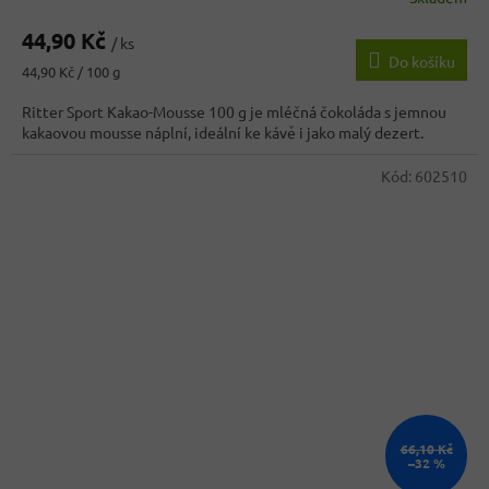
hodnocení
44,90 Kč
produktu
/ ks
Do košíku
je
Měrná
44,90 Kč / 100 g
4,1
cena:
z
Ritter Sport Kakao-Mousse 100 g je mléčná čokoláda s jemnou
5
kakaovou mousse náplní, ideální ke kávě i jako malý dezert.
hvězdiček.
Kód:
602510
66,10 Kč
–32 %