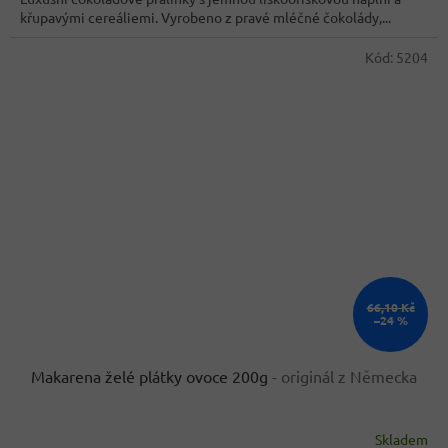
5
křupavými cereáliemi. Vyrobeno z pravé mléčné čokolády,...
hvězdiček.
Kód:
5204
66,10 Kč
–24 %
Makarena želé plátky ovoce 200g
- originál z Německa
Skladem
Průměrné