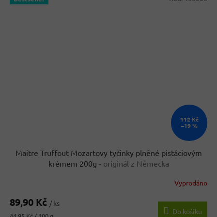
112 Kč
–19 %
Maitre Truffout Mozartovy tyčinky plněné pistáciovým
krémem 200g
- originál z Německa
Vyprodáno
Průměrné
hodnocení
89,90 Kč
produktu
/ ks
Do košíku
je
Měrná
44,95 Kč / 100 g