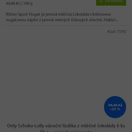
Do košíku
je
Měrná
44,90 Kč / 100 g
3,6
cena:
z
Ritter Sport Nugat je jemná mléčná čokoláda s krémovou
5
nugátovou náplní z jemně mletých lískových ořechů. Nabízí...
hvězdiček.
Kód:
1590
78,40 Kč
–23 %
Only Schoko-Lolly vánoční lízátka z mléčné čokolády 6 ks
78 g
- originál z Německa