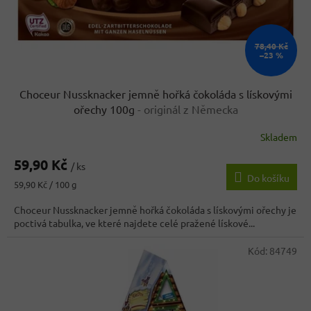
u
k
t
ů
78,40 Kč
–23 %
Choceur Nussknacker jemně hořká čokoláda s lískovými
ořechy 100g
- originál z Německa
Skladem
Průměrné
hodnocení
59,90 Kč
produktu
/ ks
Do košíku
je
Měrná
59,90 Kč / 100 g
4,4
cena:
z
Choceur Nussknacker jemně hořká čokoláda s lískovými ořechy je
5
poctivá tabulka, ve které najdete celé pražené lískové...
hvězdiček.
Kód:
84749