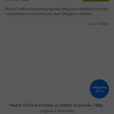
3,9
cena:
z
Maître Truffout Mozartovy tyčinky 200g jsou čokoládové tyčinky
5
s pistáciovou a marcipánovou chutí. Elegantní sladkost...
hvězdiček.
Kód:
100932
179,20 Kč
–27 %
Maitre Truffout Pralinky ve zlatém stromečku 148g
-
originál z Německa