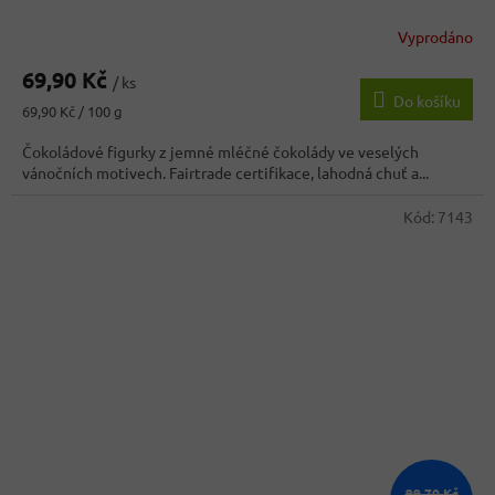
Vyprodáno
Průměrné
hodnocení
69,90 Kč
produktu
/ ks
Do košíku
je
Měrná
69,90 Kč / 100 g
3,3
cena:
z
Čokoládové figurky z jemné mléčné čokolády ve veselých
5
vánočních motivech. Fairtrade certifikace, lahodná chuť a...
hvězdiček.
Kód:
7143
99,70 Kč