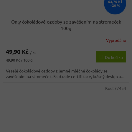
62,70 Kč
–20 %
Only čokoládové ozdoby se zavěšením na stromeček
100g
Vyprodáno
49,90 Kč
/ ks
Do košíku
Měrná
49,90 Kč / 100 g
cena:
Veselé čokoládové ozdoby z jemné mléčné čokolády se
zavěšením na stromeček. Fairtrade certifikace, krásný design a...
Kód:
77454