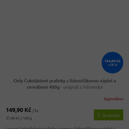
184,80 Kč
–18 %
Only Čokoládové pralinky s lískooříškovou náplní a
cereáliemi 400g
- originál z Německa
Vyprodáno
Průměrné
hodnocení
149,90 Kč
produktu
/ ks
Do košíku
je
Měrná
37,48 Kč / 100 g
4,4
cena:
z
Luxusní čokoládové pralinky s jemnou lískooříškovou náplní a