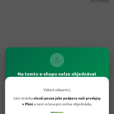
Kód:
68690
⚠
50,40 Kč
–20 %
Na tomto e-shopu nelze objednávat
G&G mléčná čokoláda s lískovými ořechy 100g
- originál z
Německa
Vážení zákazníci,
Skladem
tato stránka
slouží pouze jako podpora naší prodejny
Průměrné
hodnocení
v Plzni
a není určena pro online objednávky.
39,90 Kč
produktu
/ ks
Do košíku
je