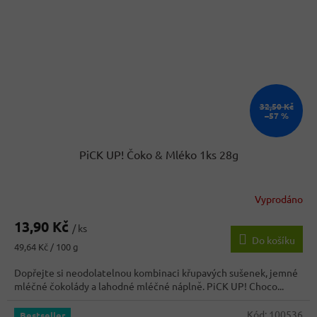
32,50 Kč
–57 %
PiCK UP! Čoko & Mléko 1ks 28g
Vyprodáno
Průměrné
hodnocení
13,90 Kč
produktu
/ ks
Do košíku
je
Měrná
49,64 Kč / 100 g
3,7
cena:
z
Dopřejte si neodolatelnou kombinaci křupavých sušenek, jemné
5
mléčné čokolády a lahodné mléčné náplně. PiCK UP! Choco...
hvězdiček.
Kód:
100536
Bestseller