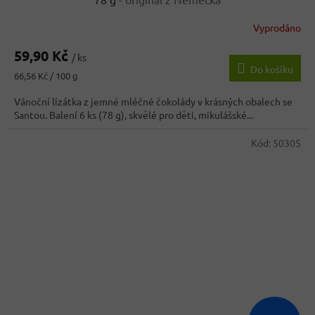
Vyprodáno
59,90 Kč
/ ks
Do košíku
Měrná
66,56 Kč / 100 g
cena:
Vánoční lízátka z jemné mléčné čokolády v krásných obalech se
Santou. Balení 6 ks (78 g), skvělé pro děti, mikulášské...
Kód:
50305