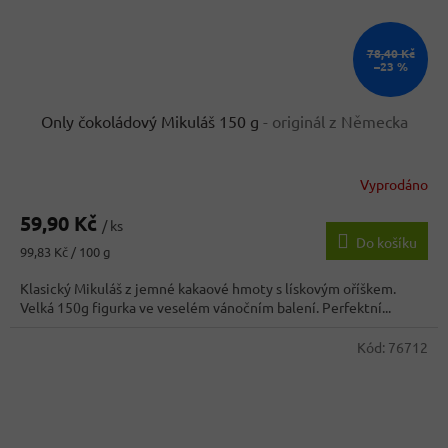
78,40 Kč
–23 %
Only čokoládový Mikuláš 150 g
- originál z Německa
Vyprodáno
59,90 Kč
/ ks
Do košíku
Měrná
99,83 Kč / 100 g
cena:
Klasický Mikuláš z jemné kakaové hmoty s lískovým oříškem.
Velká 150g figurka ve veselém vánočním balení. Perfektní...
Kód:
76712