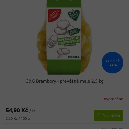
k
i
t
s
ů
p
r
o
d
u
k
t
ů
77,30 Kč
–28 %
G&G Brambory - převážně malé 2,5 kg
Vyprodáno
54,90 Kč
/ ks
Do košíku
Měrná
2,20 Kč / 100 g
cena: