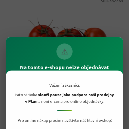
Kód:
352885
⚠
Na tomto e-shopu nelze objednávat
88,50 Kč
–37 %
Vážení zákazníci,
G&G Mini cherry rajčata Jakost 1, 500 g
tato stránka
slouží pouze jako podpora naší prodejny
v Plzni
a není určena pro online objednávky.
Vyprodáno
Pro online nákup prosím navštivte náš hlavní e-shop:
54,90 Kč
/ ks
Do košíku