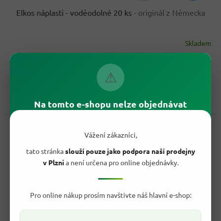
Elkos náplasti - voděodolné 20 ks
- originál z Německa
Skladem
Průměrné
hodnocení
69,90 Kč
produktu
/ ks
Do košíku
je
⚠
Měrná
3,50 Kč / 1 ks
4,7
cena:
z
Kvalitní německé náplasti Elkos - voděodolné. Spolehlivě drží a
5
Na tomto e-shopu nelze objednávat
poskytují ochranu proti vodě. Transparentní a elastické.
hvězdiček.
Kód:
5690
Vážení zákazníci,
tato stránka
slouží pouze jako podpora naší prodejny
v Plzni
a není určena pro online objednávky.
Pro online nákup prosím navštivte náš hlavní e-shop: