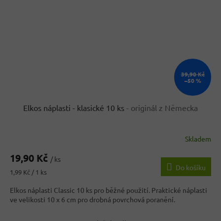
39,90 Kč
–50 %
Elkos náplasti - klasické 10 ks
- originál z Německa
Skladem
Průměrné
hodnocení
19,90 Kč
produktu
/ ks
Do košíku
je
Měrná
1,99 Kč / 1 ks
4,5
cena:
z
Elkos náplasti Classic 10 ks pro běžné použití. Praktické náplasti
5
ve velikosti 10 x 6 cm pro drobná povrchová poranění.
hvězdiček.