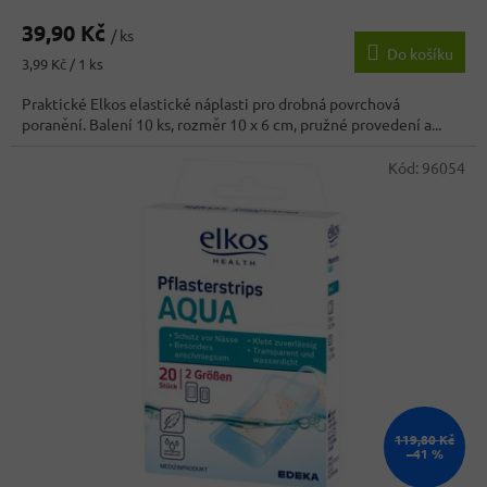
hodnocení
39,90 Kč
produktu
/ ks
Do košíku
je
Měrná
3,99 Kč / 1 ks
4,0
cena:
z
Praktické Elkos elastické náplasti pro drobná povrchová
5
poranění. Balení 10 ks, rozměr 10 x 6 cm, pružné provedení a...
hvězdiček.
Kód:
96054
119,80 Kč
–41 %