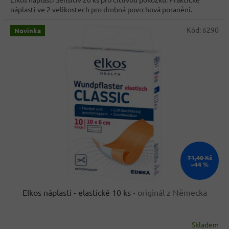
5
náplasti ve 2 velikostech pro drobná povrchová poranění.
hvězdiček.
Kód:
6290
Novinka
71,40 Kč
–44 %
Elkos náplasti - elastické 10 ks
- originál z Německa
Skladem
Průměrné