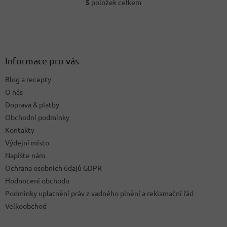
5
položek celkem
O
v
Z
l
á
á
d
p
a
a
Informace pro vás
c
t
í
Blog a recepty
í
p
O nás
r
v
Doprava & platby
k
Obchodní podmínky
y
Kontakty
v
ý
Výdejní místo
p
Napište nám
i
Ochrana osobních údajů GDPR
s
u
Hodnocení obchodu
Podmínky uplatnění práv z vadného plnění a reklamační řád
Velkoobchod