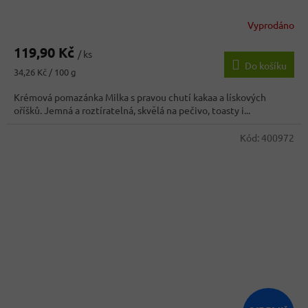
Vyprodáno
Průměrné
hodnocení
119,90 Kč
produktu
/ ks
Do košíku
je
Měrná
34,26 Kč / 100 g
4,0
cena:
z
Krémová pomazánka Milka s pravou chutí kakaa a lískových
5
oříšků. Jemná a roztíratelná, skvělá na pečivo, toasty i...
hvězdiček.
Kód:
400972