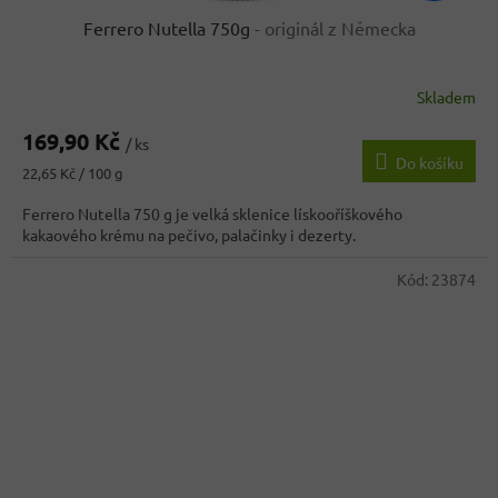
Ferrero Nutella 750g
- originál z Německa
Skladem
Průměrné
hodnocení
169,90 Kč
produktu
/ ks
Do košíku
je
Měrná
22,65 Kč / 100 g
4,0
cena:
z
Ferrero Nutella 750 g je velká sklenice lískooříškového
5
kakaového krému na pečivo, palačinky i dezerty.
hvězdiček.
Kód:
23874