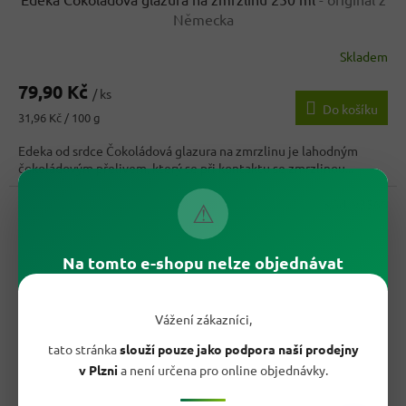
Německa
Skladem
79,90 Kč
/ ks
Do košíku
Měrná
31,96 Kč / 100 g
cena:
Edeka od srdce Čokoládová glazura na zmrzlinu je lahodným
čokoládovým přelivem, který se při kontaktu se zmrzlinou...
Kód:
93566
⚠
Na tomto e-shopu nelze objednávat
Vážení zákazníci,
tato stránka
slouží pouze jako podpora naší prodejny
v Plzni
a není určena pro online objednávky.