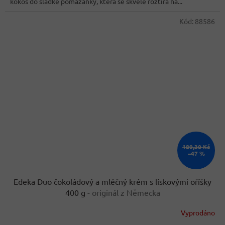
kokos do sladké pomazánky, která se skvěle roztírá na...
Kód:
88586
189,30 Kč
–47 %
Edeka Duo čokoládový a mléčný krém s lískovými oříšky
400 g
- originál z Německa
Vyprodáno