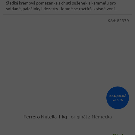
Sladká krémová pomazánka s chutí sušenek a karamelu pro
snídaně, palačinky i dezerty. Jemně se roztírá, krásně voní...
Kód:
82379
334,90 Kč
–25 %
Ferrero Nutella 1 kg
- originál z Německa