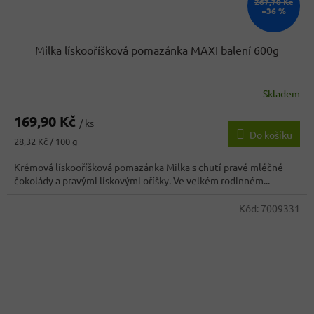
267,70 Kč
–36 %
Milka lískooříšková pomazánka MAXI balení 600g
Skladem
Průměrné
hodnocení
169,90 Kč
produktu
/ ks
Do košíku
je
Měrná
28,32 Kč / 100 g
3,9
cena:
z
Krémová lískooříšková pomazánka Milka s chutí pravé mléčné
5
čokolády a pravými lískovými oříšky. Ve velkém rodinném...
hvězdiček.
Kód:
7009331