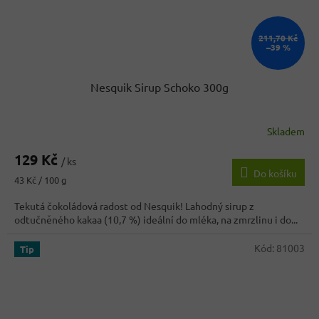
211,70 Kč
–39 %
Nesquik Sirup Schoko 300g
Skladem
Průměrné
hodnocení
129 Kč
produktu
/ ks
Do košíku
je
Měrná
43 Kč / 100 g
4,1
cena:
z
Tekutá čokoládová radost od Nesquik! Lahodný sirup z
5
odtučněného kakaa (10,7 %) ideální do mléka, na zmrzlinu i do...
hvězdiček.
Kód:
81003
Tip