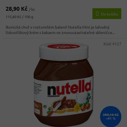
hodnocení
28,90 Kč
produktu
/ ks
Do košíku
je
Měrná
115,60 Kč / 100 g
3,5
cena:
z
Ikonická chuť v roztomilém balení! Nutella Mini je lahodný
5
lískooříškový krém s kakaem ve znovuuzavíratelné skleničce...
hvězdiček.
Kód:
4127
290,10 Kč
–41 %