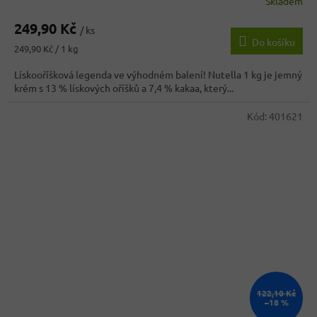
Skladem
Průměrné
hodnocení
249,90 Kč
produktu
/ ks
Do košíku
je
Měrná
249,90 Kč / 1 kg
3,6
cena:
z
Lískooříšková legenda ve výhodném balení! Nutella 1 kg je jemný
5
krém s 13 % lískových oříšků a 7,4 % kakaa, který...
hvězdiček.
Kód:
401621
122,10 Kč
–18 %