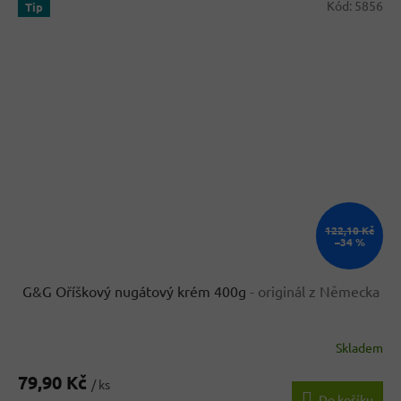
Kód:
5856
Tip
122,10 Kč
–34 %
G&G Oříškový nugátový krém 400g
- originál z Německa
Skladem
Průměrné
hodnocení
79,90 Kč
produktu
/ ks
Do košíku
je