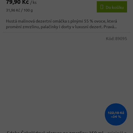
79,90 Kč
/ ks
Do košíku
Měrná
31,96 Kč / 100 g
cena:
Hustá malinová dezertní omáčka s plnými 55 % ovoce, která
promění zmrzlinu, palačinky i dorty v luxusní dezert. Pravá...
Kód:
89095
122,10 Kč
–34 %
Edeka Čokoládová glazura na zmrzlinu 250 ml
- originál z