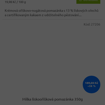
Měrná
19,98 Kč / 100 g
3,6
cena:
z
Krémová oříškovo-nugátová pomazánka s 13 % lískových ořechů
5
a certifikovaným kakaem z udržitelného pěstování....
hvězdiček.
Kód:
27206
189,30 Kč
–36 %
Milka lískooříšková pomazánka 350g