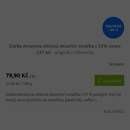
122,10 Kč
–34 %
Edeka Amarena višňová dezertní omáčka s 55% ovoce
237 ml
- originál z Německa
Skladem
79,90 Kč
/ ks
Do košíku
Měrná
31,96 Kč / 100 g
cena:
Edeka Amarena višňová dezertní omáčka s 55 % pravých višní je
hustý ovocný přeliv na zmrzlinu, palačinky, vafle i...
Kód:
89002