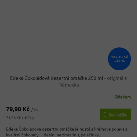
122,10 Kč
–34 %
Edeka Čokoládová dezertní omáčka 250 ml
- originál z
Německa
Skladem
79,90 Kč
/ ks
Do košíku
Měrná
31,96 Kč / 100 g
cena:
Edeka Čokoládová dezertní omáčka je hustá a krémová poleva z
kvalitní čokolády – ideální na zmrzlinu, palačinky,...