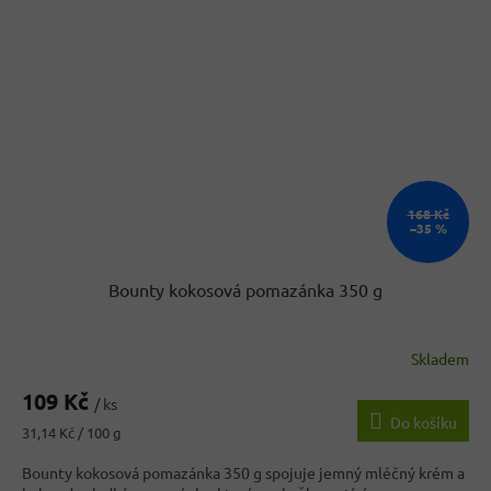
168 Kč
–35 %
Bounty kokosová pomazánka 350 g
Skladem
109 Kč
/ ks
Do košíku
Měrná
31,14 Kč / 100 g
cena:
Bounty kokosová pomazánka 350 g spojuje jemný mléčný krém a