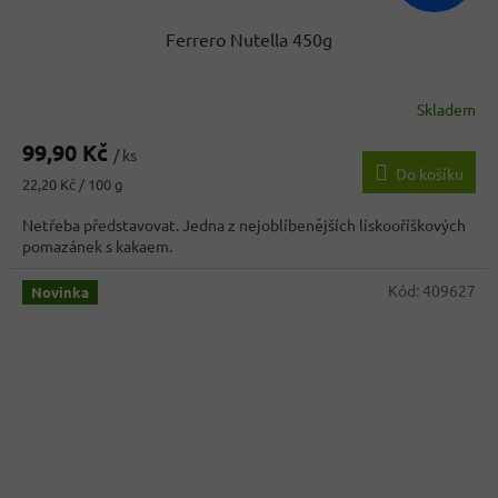
Ferrero Nutella 450g
Skladem
Průměrné
hodnocení
99,90 Kč
produktu
/ ks
Do košíku
je
Měrná
22,20 Kč / 100 g
3,6
cena:
z
Netřeba představovat. Jedna z nejoblíbenějších lískooříškových
5
pomazánek s kakaem.
hvězdiček.
Kód:
409627
Novinka