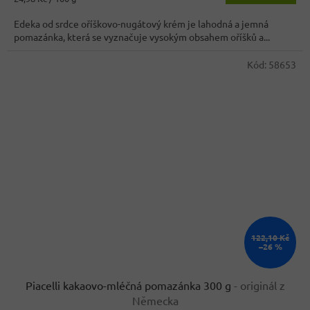
cena:
Edeka od srdce oříškovo-nugátový krém je lahodná a jemná
pomazánka, která se vyznačuje vysokým obsahem oříšků a...
Kód:
58653
122,10 Kč
–26 %
Piacelli kakaovo-mléčná pomazánka 300 g
- originál z
Německa