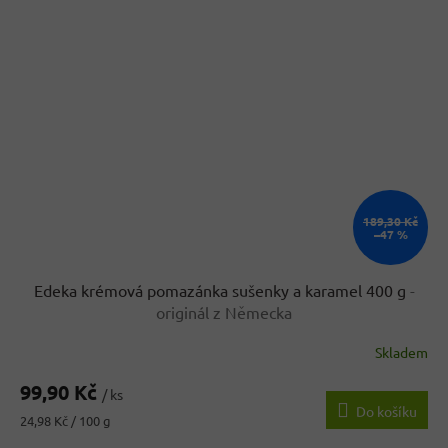
189,30 Kč
–47 %
Edeka krémová pomazánka sušenky a karamel 400 g
-
originál z Německa
Skladem
99,90 Kč
/ ks
Do košíku
Měrná
24,98 Kč / 100 g
cena: