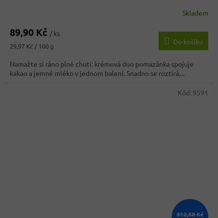
Skladem
Průměrné
hodnocení
89,90 Kč
produktu
/ ks
Do košíku
je
Měrná
29,97 Kč / 100 g
5,0
cena:
z
Namažte si ráno plné chuti: krémová duo pomazánka spojuje
5
kakao a jemné mléko v jednom balení. Snadno se roztírá,...
hvězdiček.
Kód:
9591
312,50 Kč