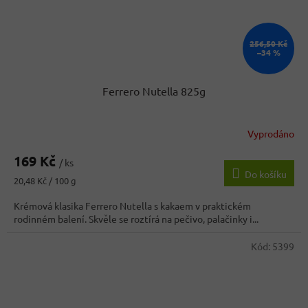
256,50 Kč
–34 %
Ferrero Nutella 825g
Vyprodáno
Průměrné
hodnocení
169 Kč
produktu
/ ks
Do košíku
je
Měrná
20,48 Kč / 100 g
4,5
cena:
z
Krémová klasika Ferrero Nutella s kakaem v praktickém
5
rodinném balení. Skvěle se roztírá na pečivo, palačinky i...
hvězdiček.
Kód:
5399