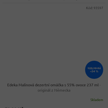
Kód:
93597
122,10 Kč
–34 %
Edeka Malinová dezertní omáčka s 55% ovoce 237 ml
-
originál z Německa
Skladem