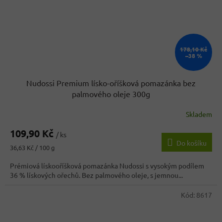
178,10 Kč
–38 %
Nudossi Premium lísko-oříšková pomazánka bez
palmového oleje 300g
Skladem
Průměrné
hodnocení
109,90 Kč
produktu
/ ks
Do košíku
je
Měrná
36,63 Kč / 100 g
4,0
cena:
z
Prémiová lískooříšková pomazánka Nudossi s vysokým podílem
5
36 % lískových ořechů. Bez palmového oleje, s jemnou...
hvězdiček.
Kód:
8617