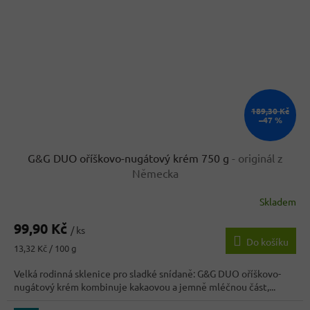
189,30 Kč
–47 %
G&G DUO oříškovo-nugátový krém 750 g
- originál z
Německa
Skladem
99,90 Kč
/ ks
Do košíku
Měrná
13,32 Kč / 100 g
cena:
Velká rodinná sklenice pro sladké snídaně: G&G DUO oříškovo-
nugátový krém kombinuje kakaovou a jemně mléčnou část,...