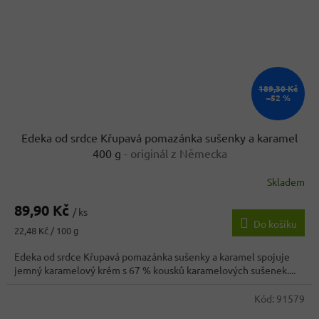
189,30 Kč
–52 %
Edeka od srdce Křupavá pomazánka sušenky a karamel
400 g
- originál z Německa
Skladem
89,90 Kč
/ ks
Do košíku
Měrná
22,48 Kč / 100 g
cena:
Edeka od srdce Křupavá pomazánka sušenky a karamel spojuje
jemný karamelový krém s 67 % kousků karamelových sušenek....
Kód:
91579