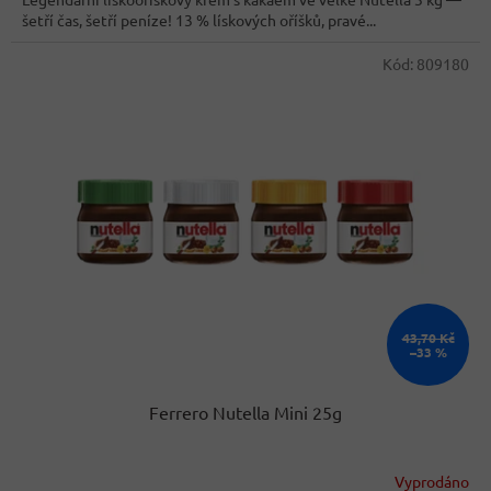
5
šetří čas, šetří peníze! 13 % lískových oříšků, pravé...
hvězdiček.
Kód:
809180
43,70 Kč
–33 %
Ferrero Nutella Mini 25g
Vyprodáno
Průměrné