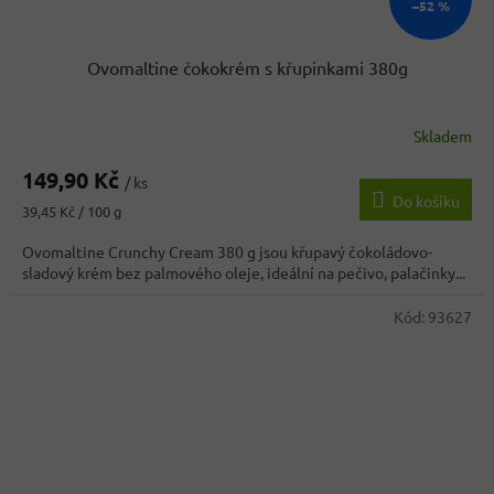
–52 %
Ovomaltine čokokrém s křupinkami 380g
Skladem
Průměrné
hodnocení
149,90 Kč
produktu
/ ks
Do košíku
je
Měrná
39,45 Kč / 100 g
3,9
cena:
z
Ovomaltine Crunchy Cream 380 g jsou křupavý čokoládovo-
5
sladový krém bez palmového oleje, ideální na pečivo, palačinky...
hvězdiček.
Kód:
93627