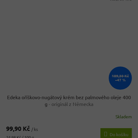
189,30 Kč
–47 %
Edeka oříškovo-nugátový krém bez palmového oleje 400
g
- originál z Německa
Skladem
99,90 Kč
/ ks
Do košíku
Měrná
24,98 Kč / 100 g