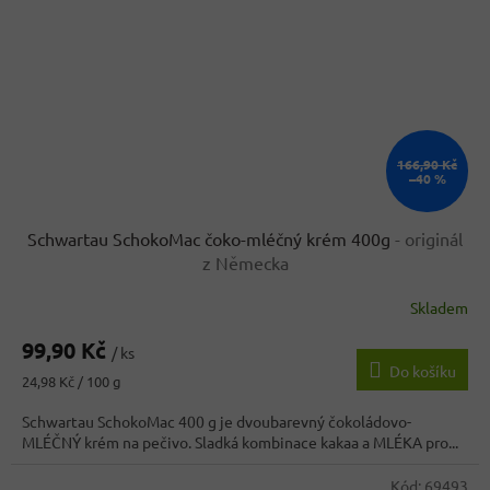
166,90 Kč
–40 %
Schwartau SchokoMac čoko-mléčný krém 400g
- originál
z Německa
Skladem
Průměrné
hodnocení
99,90 Kč
produktu
/ ks
Do košíku
je
Měrná
24,98 Kč / 100 g
3,9
cena:
z
Schwartau SchokoMac 400 g je dvoubarevný čokoládovo-
5
MLÉČNÝ krém na pečivo. Sladká kombinace kakaa a MLÉKA pro...
hvězdiček.
Kód:
69493