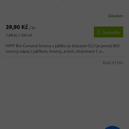
Skladem
39,90 Kč
/ ks
Do košíku
Měrná
7,98 Kč / 100 ml
cena:
HiPP Bio Červené hrozny v jablku se železem 0,5 l je jemný BIO
ovocný nápoj s jablkem, hrozny, arónií, vitaminem C a...
Kód:
41392