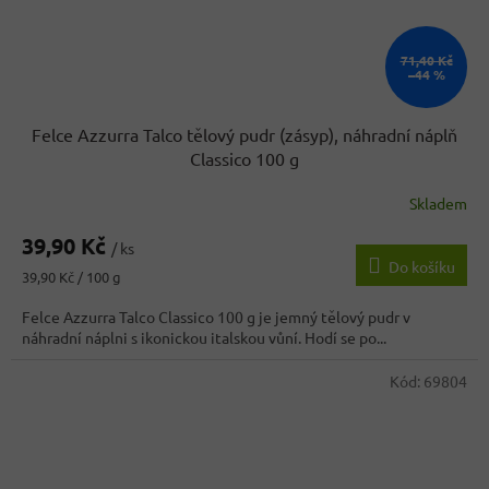
71,40 Kč
–44 %
Felce Azzurra Talco tělový pudr (zásyp), náhradní náplň
Classico 100 g
Skladem
Průměrné
hodnocení
39,90 Kč
produktu
/ ks
Do košíku
je
Měrná
39,90 Kč / 100 g
5,0
cena:
z
Felce Azzurra Talco Classico 100 g je jemný tělový pudr v
5
náhradní náplni s ikonickou italskou vůní. Hodí se po...
hvězdiček.
Kód:
69804