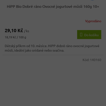
HiPP Bio Dobré ráno Ovocné jogurtové müsli 160g 10+
Vyprodáno
Průměrné
hodnocení
29,10 Kč
produktu
/ ks
Do košíku
je
Měrná
18,19 Kč / 100 g
3,5
cena:
z
Dětský příkrm od 10. měsíce. HiPP dobré ráno ovocné jogurtové
5
müsli, ideální jako snídaně nebo svačina.
hvězdiček.
Kód:
140160