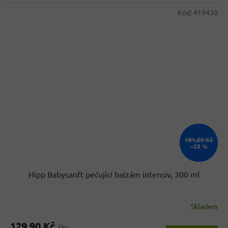
Kód:
419438
181,50 Kč
–28 %
Hipp Babysanft pečující balzám intensiv, 300 ml
Skladem
Průměrné
hodnocení
129,90 Kč
produktu
/ ks