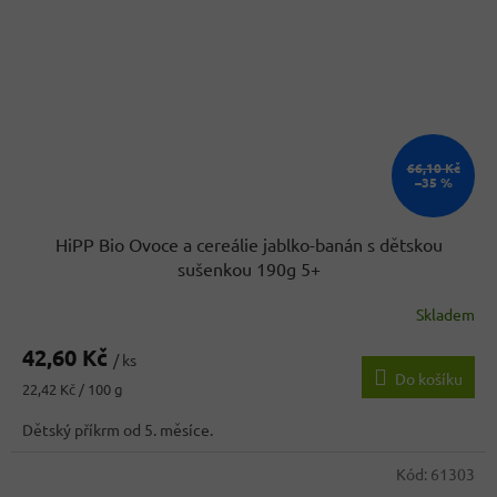
66,10 Kč
–35 %
HiPP Bio Ovoce a cereálie jablko-banán s dětskou
sušenkou 190g 5+
Skladem
Průměrné
hodnocení
42,60 Kč
produktu
/ ks
Do košíku
je
Měrná
22,42 Kč / 100 g
3,8
cena:
z
Dětský příkrm od 5. měsíce.
5
hvězdiček.
Kód:
61303