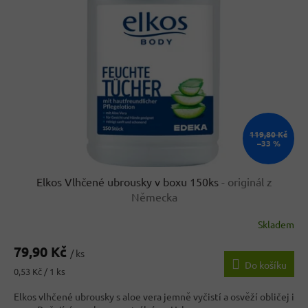
i
t
s
ů
p
r
o
d
u
k
t
ů
119,80 Kč
–33 %
Elkos Vlhčené ubrousky v boxu 150ks
- originál z
Německa
Skladem
Průměrné
hodnocení
79,90 Kč
produktu
/ ks
Do košíku
je
Měrná
0,53 Kč / 1 ks
3,5
cena:
z
Elkos vlhčené ubrousky s aloe vera jemně vyčistí a osvěží obličej i
5