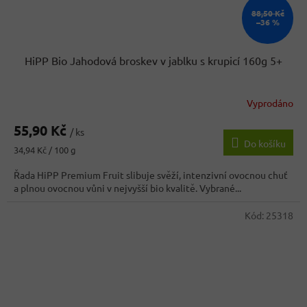
88,50 Kč
–36 %
HiPP Bio Jahodová broskev v jablku s krupicí 160g 5+
Vyprodáno
55,90 Kč
/ ks
Do košíku
Měrná
34,94 Kč / 100 g
cena:
Řada HiPP Premium Fruit slibuje svěží, intenzivní ovocnou chuť
a plnou ovocnou vůni v nejvyšší bio kvalitě. Vybrané...
Kód:
25318