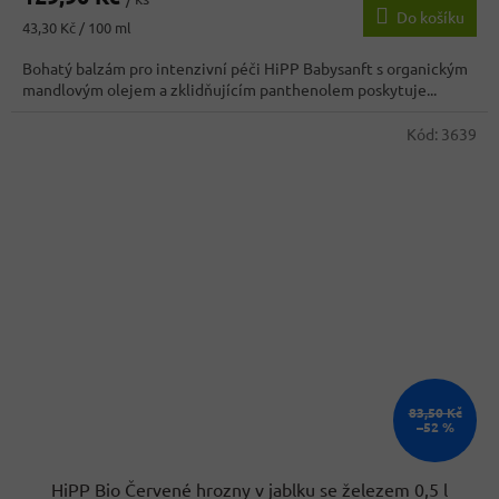
Do košíku
je
Měrná
43,30 Kč / 100 ml
4,3
cena:
z
Bohatý balzám pro intenzivní péči HiPP Babysanft s organickým
5
mandlovým olejem a zklidňujícím panthenolem poskytuje...
hvězdiček.
Kód:
3639
83,50 Kč
–52 %
HiPP Bio Červené hrozny v jablku se železem 0,5 l