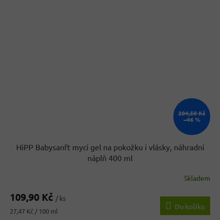
204,50 Kč
–46 %
HiPP Babysanft mycí gel na pokožku i vlásky, náhradní
náplň 400 ml
Skladem
109,90 Kč
/ ks
Do košíku
Měrná
27,47 Kč / 100 ml
cena: