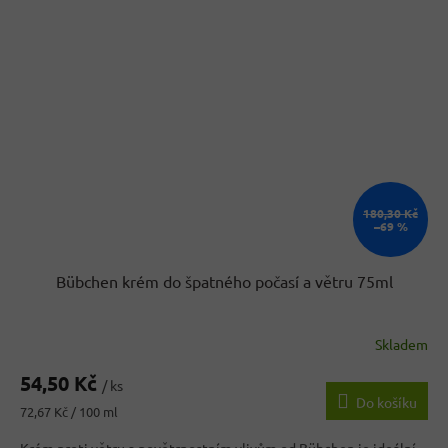
180,30 Kč
–69 %
Bübchen krém do špatného počasí a větru 75ml
Skladem
54,50 Kč
/ ks
Do košíku
Měrná
72,67 Kč / 100 ml
cena: