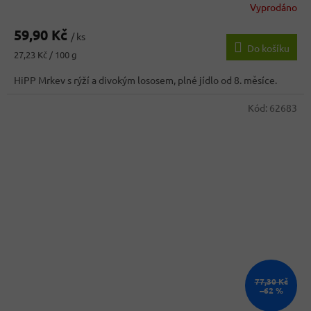
Vyprodáno
59,90 Kč
/ ks
Do košíku
Měrná
27,23 Kč / 100 g
cena:
HiPP Mrkev s rýží a divokým lososem, plné jídlo od 8. měsíce.
Kód:
62683
77,30 Kč
–62 %