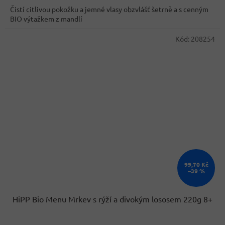
Čistí citlivou pokožku a jemné vlasy obzvlášť šetrně a s cenným
BIO výtažkem z mandlí
Kód:
208254
99,70 Kč
–39 %
HiPP Bio Menu Mrkev s rýží a divokým lososem 220g 8+