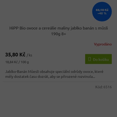
66,10 Kč
–45 %
HiPP Bio ovoce a cereálie maliny jablko banán s müsli
190g 8+
Vyprodáno
Průměrné
hodnocení
35,80 Kč
produktu
/ ks
Do košíku
je
Měrná
18,84 Kč / 100 g
4,0
cena:
z
Jablko-Banán Müesli obsahuje speciální odrůdy ovoce, které
5
měly dostatek času dozrát, aby se přirozeně rozvinula...
hvězdiček.
Kód:
6516