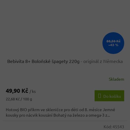
88,50 Kč
–43 %
Bebivita 8+ Boloňské špagety 220g
- originál z Německa
Skladem
Průměrné
hodnocení
49,90 Kč
produktu
/ ks
Do košíku
je
Měrná
22,68 Kč / 100 g
4,2
cena:
z
Hotový BIO příkrm ve skleničce pro děti od 8. měsíce Jemné
5
kousky pro nácvik kousání Bohatý na železo a omega-3 z...
hvězdiček.
Kód:
45543