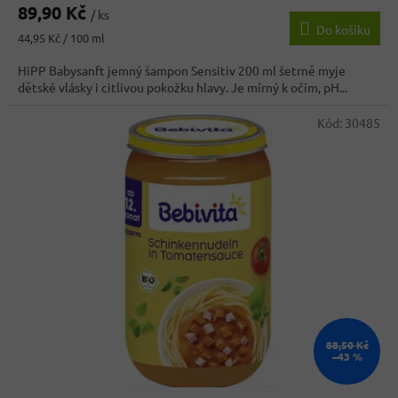
89,90 Kč
produktu
/ ks
Do košíku
je
Měrná
44,95 Kč / 100 ml
4,7
cena:
z
HiPP Babysanft jemný šampon Sensitiv 200 ml šetrně myje
5
dětské vlásky i citlivou pokožku hlavy. Je mírný k očím, pH...
hvězdiček.
Kód:
30485
88,50 Kč
–43 %