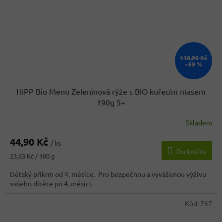
110,90 Kč
–59 %
HiPP Bio Menu Zeleninová rýže s BIO kuřecím masem
190g 5+
Skladem
44,90 Kč
/ ks
Do košíku
Měrná
23,63 Kč / 100 g
cena:
Dětský příkrm od 4. měsíce. Pro bezpečnou a vyváženou výživu
vašeho dítěte po 4. měsíci.
Kód:
767