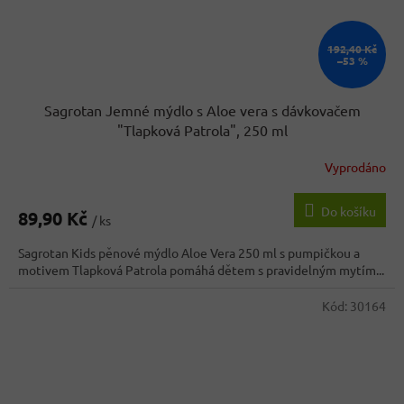
192,40 Kč
–53 %
Sagrotan Jemné mýdlo s Aloe vera s dávkovačem
"Tlapková Patrola", 250 ml
Vyprodáno
Do košíku
89,90 Kč
/ ks
Sagrotan Kids pěnové mýdlo Aloe Vera 250 ml s pumpičkou a
motivem Tlapková Patrola pomáhá dětem s pravidelným mytím...
Kód:
30164