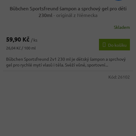
Bübchen Sportsfreund šampon a sprchový gel pro děti
230ml
- originál z Německa
Skladem
Průměrné
hodnocení
59,90 Kč
produktu
/ ks
Do košíku
je
Měrná
26,04 Kč / 100 ml
4,3
cena:
z
Bübchen Sportsfreund 2v1 230 ml je dětský šampon a sprchový
5
gel pro rychlé mytí vlasů i těla. Svěží vůně, sportovní...
hvězdiček.
Kód:
26102