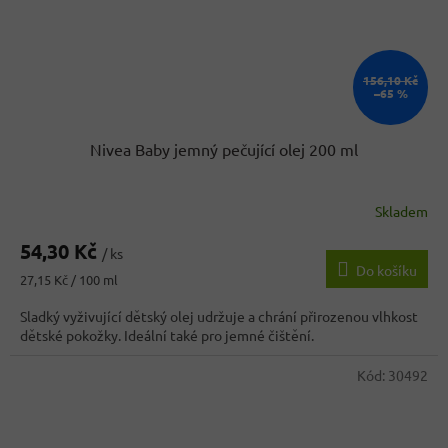
156,10 Kč
–65 %
Nivea Baby jemný pečující olej 200 ml
Skladem
Průměrné
hodnocení
54,30 Kč
produktu
/ ks
Do košíku
je
Měrná
27,15 Kč / 100 ml
4,5
cena:
z
Sladký vyživující dětský olej udržuje a chrání přirozenou vlhkost
5
dětské pokožky. Ideální také pro jemné čištění.
hvězdiček.
Kód:
30492