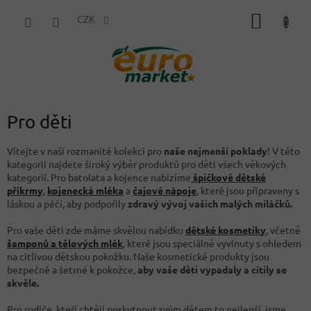
Přejít
NÁKUP
na
CZK
obsah
KOŠÍK
Pro děti
Vítejte v naší rozmanité kolekci pro
naše nejmenší poklady
! V této
kategorii najdete široký výběr produktů pro děti všech věkových
kategorií. Pro batolata a kojence nabízíme
špičkové dětské
příkrmy
,
kojenecká mléka
a
čajové nápoje
, které jsou připraveny s
láskou a péčí, aby podpořily
zdravý vývoj vašich malých miláčků.
Pro vaše děti zde máme skvělou nabídku
dětské kosmetiky
, včetně
šamponů a tělových mlék
, které jsou speciálně vyvinuty s ohledem
na citlivou dětskou pokožku. Naše kosmetické produkty jsou
bezpečné a šetrné k pokožce,
aby vaše děti vypadaly a cítily se
skvěle.
Pro rodiče, kteří chtějí poskytnout svým dětem to nejlepší, jsme