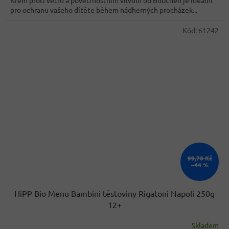
Krém proti větru a povětrnostním vlivům od Bübchen je ideální
pro ochranu vašeho dítěte během nádherných procházek...
Kód:
61242
99,70 Kč
–44 %
HiPP Bio Menu Bambini těstoviny Rigatoni Napoli 250g
12+
Skladem