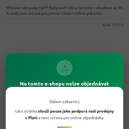
cena:
z
Vlhčené ubrousky HiPP Babysanft Ultra Sensitiv s obsahem až 99
5
% vody jsou určené pro jemné čištění citlivé pokožky...
hvězdiček.
Kód:
95354
⚠
Na tomto e-shopu nelze objednávat
361,80 Kč
–63 %
Vážení zákazníci,
tato stránka
slouží pouze jako podpora naší prodejny
Elkos Premium dětské pleny 3+ MIDI 5-9kg 46 ks
-
v Plzni
a není určena pro online objednávky.
originál z Německa