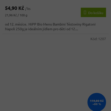
54,90 Kč
/ ks
Do košíku
Měrná
21,96 Kč / 100 g
cena:
od 12. měsíce. HiPP Bio Menu Bambini Těstoviny Rigatoni
Napoli 250g je ideálním jídlem pro děti od 12....
Kód:
1207
119,80 Kč
–50 %