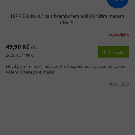
HiPP Bio Kukuřice s bramborem a BIO krůtím masem
190g 5+
Vyprodáno
49,90 Kč
/ ks
Do košíku
Měrná
26,26 Kč / 100 g
cena:
Dětský příkrm od 4. měsíce. Pro bezpečnou a vyváženou výživu
vašeho dítěte po 4. měsíci.
Kód:
5836