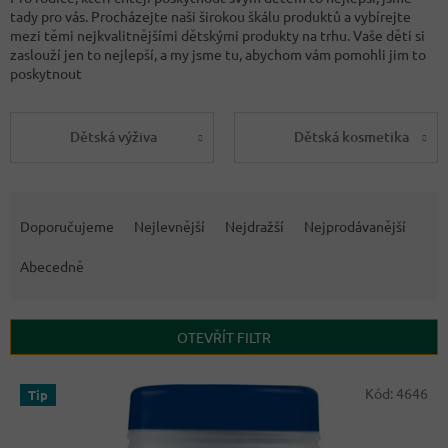
tady pro vás. Procházejte naši širokou škálu produktů a vybírejte
mezi těmi nejkvalitnějšími dětskými produkty na trhu. Vaše děti si
zaslouží jen to nejlepší, a my jsme tu, abychom vám pomohli jim to
poskytnout
Dětská výživa
Dětská kosmetika
Ř
a
Doporučujeme
Nejlevnější
Nejdražší
Nejprodávanější
z
e
Abecedně
n
í
p
OTEVŘÍT FILTR
r
o
V
Kód:
4646
Tip
d
ý
u
p
k