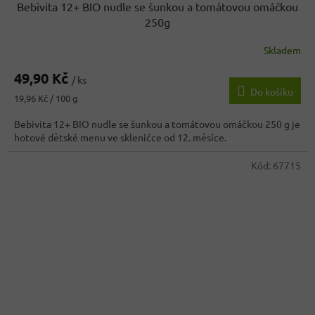
Bebivita 12+ BIO nudle se šunkou a tomátovou omáčkou
250g
Skladem
Průměrné
hodnocení
49,90 Kč
produktu
/ ks
Do košíku
je
Měrná
19,96 Kč / 100 g
5,0
cena:
z
Bebivita 12+ BIO nudle se šunkou a tomátovou omáčkou 250 g je
5
hotové dětské menu ve skleničce od 12. měsíce.
hvězdiček.
Kód:
67715