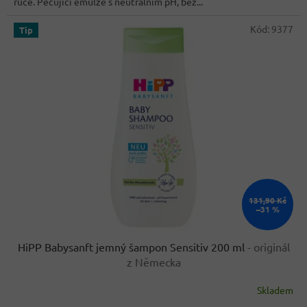
ruce. Pečující emulze s neutrálním pH, bez...
hvězdiček.
Kód:
9377
Tip
131,90 Kč
–31 %
HiPP Babysanft jemný šampon Sensitiv 200 ml
- originál
z Německa
Skladem
Průměrné
hodnocení