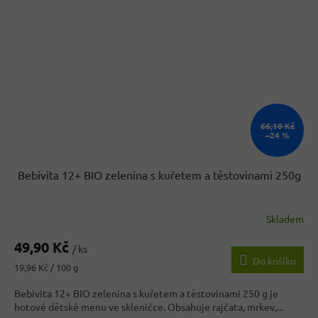
66,10 Kč
–24 %
Bebivita 12+ BIO zelenina s kuřetem a těstovinami 250g
Skladem
49,90 Kč
/ ks
Do košíku
Měrná
19,96 Kč / 100 g
cena:
Bebivita 12+ BIO zelenina s kuřetem a těstovinami 250 g je
hotové dětské menu ve skleničce. Obsahuje rajčata, mrkev,...