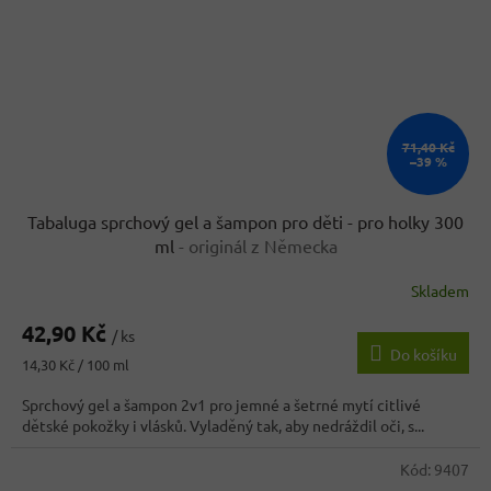
71,40 Kč
–39 %
Tabaluga sprchový gel a šampon pro děti - pro holky 300
ml
- originál z Německa
Skladem
Průměrné
hodnocení
42,90 Kč
produktu
/ ks
Do košíku
je
Měrná
14,30 Kč / 100 ml
4,2
cena:
z
Sprchový gel a šampon 2v1 pro jemné a šetrné mytí citlivé
5
dětské pokožky i vlásků. Vyladěný tak, aby nedráždil oči, s...
hvězdiček.
Kód:
9407