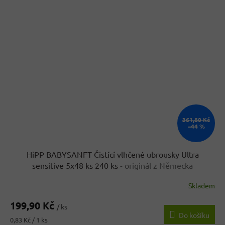
361,80 Kč
–44 %
HiPP BABYSANFT Čistící vlhčené ubrousky Ultra
sensitive 5x48 ks 240 ks
- originál z Německa
Skladem
Průměrné
hodnocení
199,90 Kč
produktu
/ ks
Do košíku
je
Měrná
0,83 Kč / 1 ks
4,2