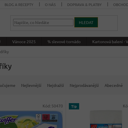
BLOG A RECEPTY
O NÁS
DOPRAVA & PLATBY
OBCHOD
HLEDAT
J
Vánoce 2025
% slevové tornádo
Kartonová balení 
dříky
říky
učujeme
Nejlevnější
Nejdražší
Nejprodávanější
Abecedně
Kód:
50470
Kó
Tip