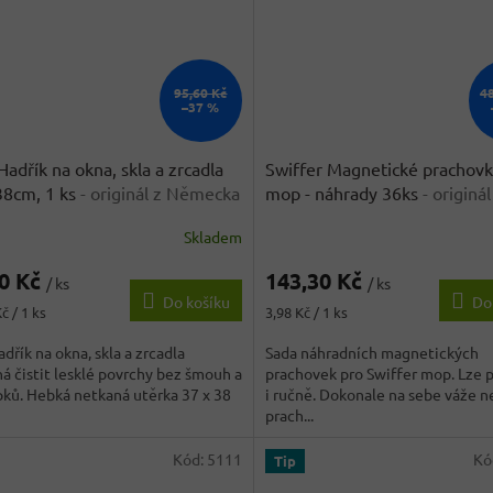
95,60 Kč
4
–37 %
adřík na okna, skla a zrcadla
Swiffer Magnetické prachovk
38cm, 1 ks
- originál z Německa
mop - náhrady 36ks
- originál
Německa
Skladem
rné
Průměrné
cení
hodnocení
90 Kč
143,30 Kč
ktu
produktu
/ ks
/ ks
Do košíku
Do
je
Měrná
č / 1 ks
3,98 Kč / 1 ks
3,3
cena:
z
dřík na okna, skla a zrcadla
Sada náhradních magnetických
5
 čistit lesklé povrchy bez šmouh a
prachovek pro Swiffer mop. Lze 
ček.
hvězdiček.
ků. Hebká netkaná utěrka 37 x 38
i ručně. Dokonale na sebe váže n
prach...
Kód:
5111
Kó
Tip