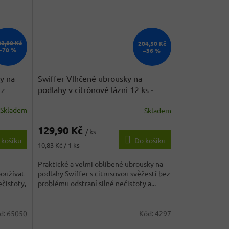
82,80 Kč
204,50 Kč
–70 %
–36 %
y na
Swiffer Vlhčené ubrousky na
 z
podlahy v citrónové lázni 12 ks
-
originál z Německa
Skladem
Skladem
Průměrné
hodnocení
129,90 Kč
produktu
/ ks
 košíku
Do košíku
je
Měrná
10,83 Kč / 1 ks
4,1
cena:
z
Praktické a velmi oblíbené ubrousky na
5
používat
podlahy Swiffer s citrusovou svěžestí bez
hvězdiček.
ečistoty,
problému odstraní silné nečistoty a...
d:
65050
Kód:
4297