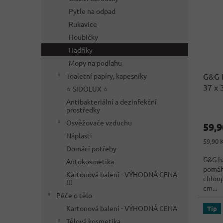
Pytle na odpad
Rukavice
Houbičky
Hadříky
Mopy na podlahu
G&G H
Toaletní papíry, kapesníky
37 x 
⭐ SIDOLUX ⭐
Antibakteriální a dezinfekční
Průmě
prostředky
hodno
Osvěžovače vzduchu
59,
produ
Náplasti
je
Měrná
59,90 K
3,8
Domácí potřeby
cena:
z
G&G ha
Autokosmetika
5
pomáhá
Kartonová balení - VÝHODNÁ CENA
hvězdi
chloup
!!!
cm...
Péče o tělo
Kartonová balení - VÝHODNÁ CENA
Tip
Tělová kosmetika