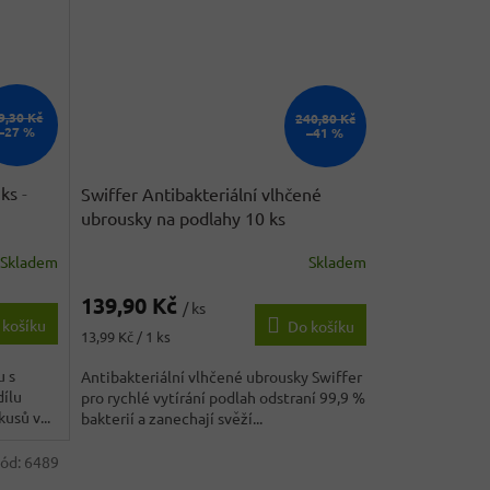
9,30 Kč
240,80 Kč
–27 %
–41 %
2ks
-
Swiffer Antibakteriální vlhčené
ubrousky na podlahy 10 ks
Skladem
Skladem
Průměrné
hodnocení
139,90 Kč
produktu
/ ks
 košíku
Do košíku
je
Měrná
13,99 Kč / 1 ks
4,1
cena:
z
u s
Antibakteriální vlhčené ubrousky Swiffer
5
dílu
pro rychlé vytírání podlah odstraní 99,9 %
hvězdiček.
usů v...
bakterií a zanechají svěží...
ód:
6489