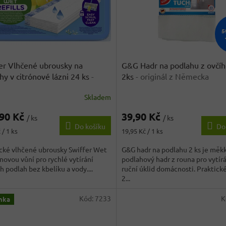
5
er Vlhčené ubrousky na
G&G Hadr na podlahu z ovčíh
hy v citrónové lázni 24 ks
-
2ks
- originál z Německa
nál z Německa
Skladem
rné
Průměrné
cení
hodnocení
,90 Kč
39,90 Kč
ktu
produktu
/ ks
/ ks
Do košíku
Do
je
Měrná
 / 1 ks
19,95 Kč / 1 ks
3,2
cena:
z
cké vlhčené ubrousky Swiffer Wet
G&G hadr na podlahu 2 ks je měk
5
ónovou vůní pro rychlé vytírání
podlahový hadr z rouna pro vytírá
ček.
hvězdiček.
h podlah bez kbelíku a vody....
ruční úklid domácnosti. Praktick
2...
Kód:
7233
K
nka