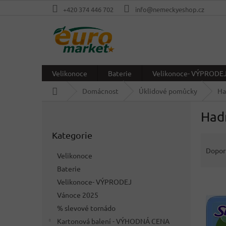
Přejít
+420 374 446 702
info@nemeckyeshop.cz
na
obsah
Velikonoce
Baterie
Velikonoce- VÝPRODE
Domů
Domácnost
Úklidové pomůcky
Ha
P
Had
o
Přeskočit
s
Kategorie
kategorie
Ř
t
a
r
Dopor
Velikonoce
z
a
Baterie
e
n
V
n
Velikonoce- VÝPRODEJ
n
ý
í
í
Vánoce 2025
p
p
p
% slevové tornádo
i
r
a
Kartonová balení - VÝHODNÁ CENA