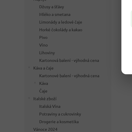
Džusy a šťávy
Mléko a smetana
Limonády a ledové čaje
Horké čokolády a kakao
Pivo
Víno
Lihoviny
Kartonová balení - výhodná cena
Káva a čaje
Kartonové balení - výhodná cena
Káva
Čaje
Italské zboží
Italská Vína
Potraviny a cukrovinky
Drogerie a kosmetika
Vánoce 2024