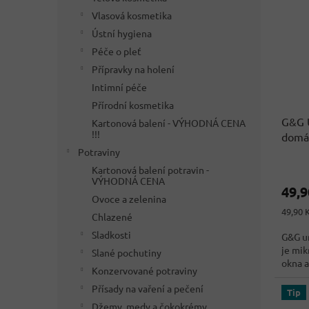
Vlasová kosmetika
Ústní hygiena
Péče o pleť
Přípravky na holení
Intimní péče
Přírodní kosmetika
G&G U
Kartonová balení - VÝHODNÁ CENA
!!!
domác
z Ně
Potraviny
Průmě
Kartonová balení potravin -
hodno
VÝHODNÁ CENA
49,
produ
Ovoce a zelenina
je
Měrná
49,90 K
Chlazené
3,8
cena:
z
Sladkosti
G&G un
5
je mik
Slané pochutiny
hvězdi
okna a
Konzervované potraviny
Přísady na vaření a pečení
Tip
Džemy, medy a čokokrémy