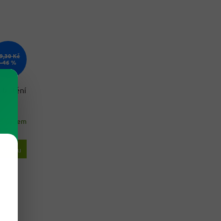
9,30 Kč
–46 %
 leštění
Skladem
 košíku
jsou
 bez