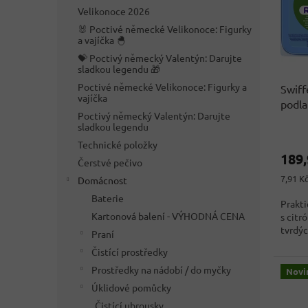
s
o
n
Velikonoce 2026
p
d
e
r
u
🐰 Poctivé německé Velikonoce: Figurky
l
a vajíčka 🐣
o
k
💝 Poctivý německý Valentýn: Darujte
d
t
sladkou legendu 🎁
u
ů
Poctivé německé Velikonoce: Figurky a
Swiff
k
vajíčka
podla
t
Poctivý německý Valentýn: Darujte
origi
ů
sladkou legendu
Průmě
Technické položky
hodno
189
produ
Čerstvé pečivo
je
Měrná
7,91 Kč
Domácnost
3,6
cena:
Baterie
z
Prakti
5
Kartonová balení - VÝHODNÁ CENA
s citr
hvězdi
tvrdýc
Praní
Čistící prostředky
Prostředky na nádobí / do myčky
Novi
Úklidové pomůcky
Čistící ubrousky