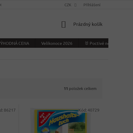
NÍ PODMÍNKY
KONTAKTY
CZK
VÝDEJNÍ MÍSTO
Přihlášení
NAPIŠTE NÁ
NÁKUPNÍ
Prázdný košík
KOŠÍK
- VÝHODNÁ CENA
Velikonoce 2026
🐰 Poctivé německé Veliko
11
položek celkem
d:
86217
Kód:
40729