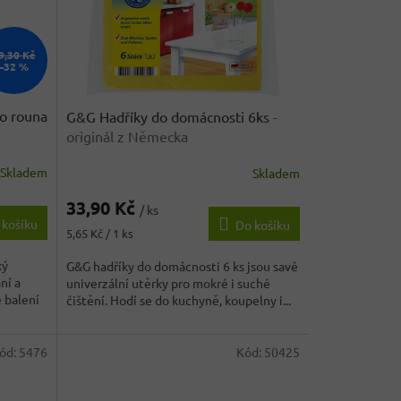
9,30 Kč
–32 %
o rouna
G&G Hadříky do domácnosti 6ks
-
originál z Německa
Skladem
Skladem
Průměrné
hodnocení
33,90 Kč
produktu
/ ks
 košíku
Do košíku
je
Měrná
5,65 Kč / 1 ks
4,2
cena:
z
ký
G&G hadříky do domácnosti 6 ks jsou savé
5
ní a
univerzální utěrky pro mokré i suché
hvězdiček.
é balení
čištění. Hodí se do kuchyně, koupelny i...
ód:
5476
Kód:
50425