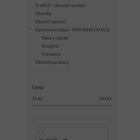
% AKCE - slevové tornádo
Novinky
Vánoční pečení
Kartonová balení - VÝHODNÁ CENA !!!
Káva a nápoje
Drogerie
Potraviny
Dárkové poukazy
Cena
31
Kč
190
Kč
Na skladě
10