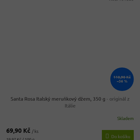
110,90 Kč
–36 %
Santa Rosa Italský meruňkový džem, 350 g
- originál z
Itálie
Skladem
69,90 Kč
/ ks
Do košíku
Měrná
19,97 Kč / 100 g