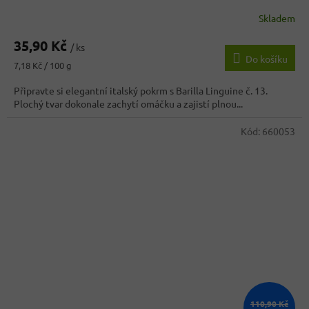
Skladem
35,90 Kč
/ ks
Do košíku
Měrná
7,18 Kč / 100 g
cena:
Připravte si elegantní italský pokrm s Barilla Linguine č. 13.
Plochý tvar dokonale zachytí omáčku a zajistí plnou...
Kód:
660053
110,90 Kč