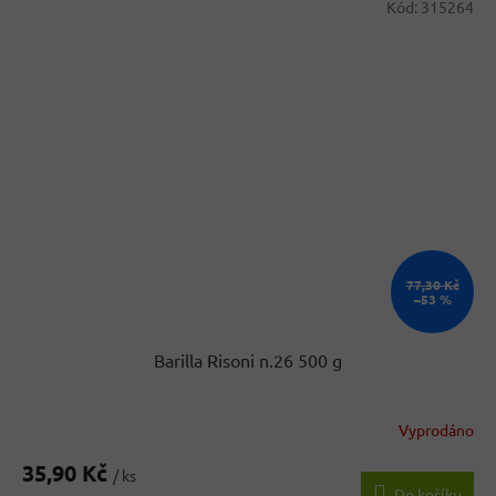
Kód:
315264
77,30 Kč
–53 %
Barilla Risoni n.26 500 g
Vyprodáno
35,90 Kč
/ ks
Do košíku