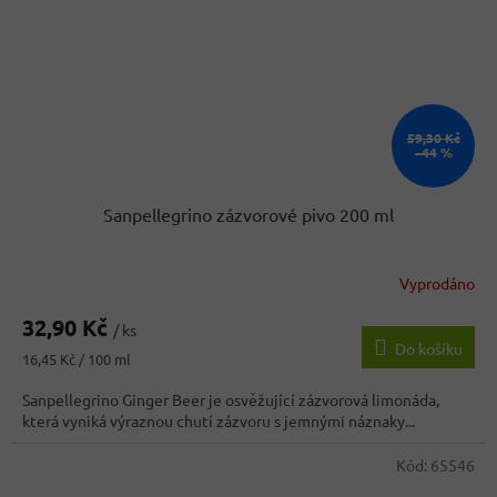
59,30 Kč
–44 %
Sanpellegrino zázvorové pivo 200 ml
Vyprodáno
32,90 Kč
/ ks
Do košíku
Měrná
16,45 Kč / 100 ml
cena:
Sanpellegrino Ginger Beer je osvěžující zázvorová limonáda,
která vyniká výraznou chutí zázvoru s jemnými náznaky...
Kód:
65546