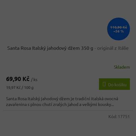
110,90 Kč
–36 %
Santa Rosa Italský jahodový džem 350 g
- originál z Itálie
Skladem
69,90 Kč
/ ks
Do košíku
Měrná
19,97 Kč / 100 g
cena:
Santa Rosa Italský jahodový džem je tradiční italská ovocná
zavařenina s plnou chutí zralých jahod a velkými kousky...
Kód:
17751