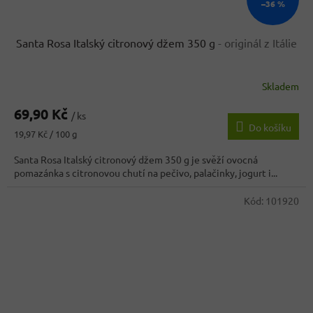
–36 %
Santa Rosa Italský citronový džem 350 g
- originál z Itálie
Skladem
69,90 Kč
/ ks
Do košíku
Měrná
19,97 Kč / 100 g
cena:
Santa Rosa Italský citronový džem 350 g je svěží ovocná
pomazánka s citronovou chutí na pečivo, palačinky, jogurt i...
Kód:
101920