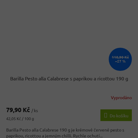
110,90 Kč
–27 %
Barilla Pesto alla Calabrese s paprikou a ricottou 190 g
Vyprodáno
79,90 Kč
/ ks
Do košíku
Měrná
42,05 Kč / 100 g
cena:
Barilla Pesto alla Calabrese 190 g je krémové červené pesto s
paprikou, ricottou a jemným chilli. Rychle ochutí...