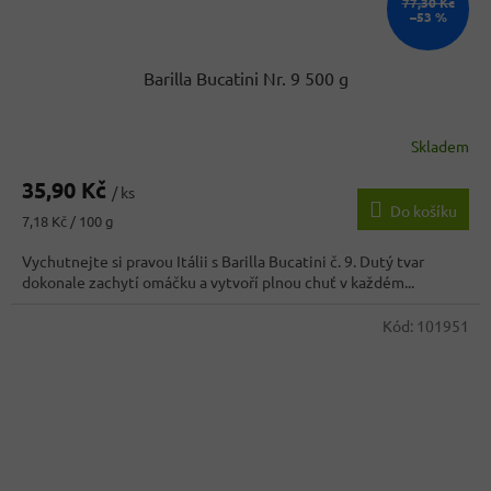
77,30 Kč
–53 %
Barilla Bucatini Nr. 9 500 g
Skladem
35,90 Kč
/ ks
Do košíku
Měrná
7,18 Kč / 100 g
cena:
Vychutnejte si pravou Itálii s Barilla Bucatini č. 9. Dutý tvar
dokonale zachytí omáčku a vytvoří plnou chuť v každém...
Kód:
101951