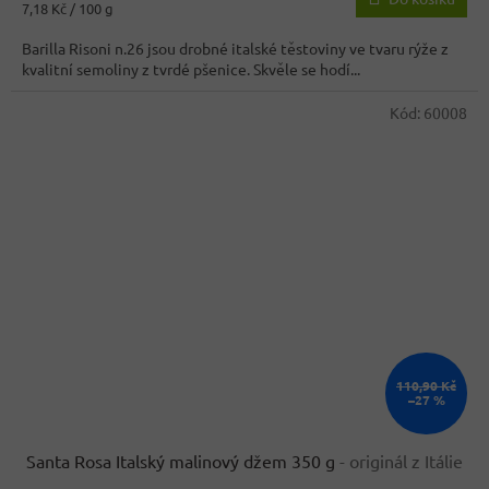
Měrná
7,18 Kč / 100 g
cena:
Barilla Risoni n.26 jsou drobné italské těstoviny ve tvaru rýže z
kvalitní semoliny z tvrdé pšenice. Skvěle se hodí...
Kód:
60008
110,90 Kč
–27 %
Santa Rosa Italský malinový džem 350 g
- originál z Itálie