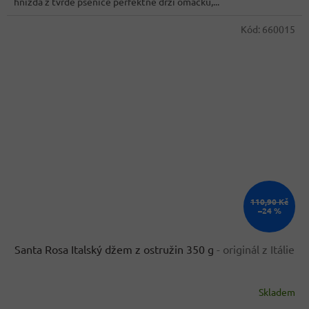
hnízda z tvrdé pšenice perfektně drží omáčku,...
Kód:
660015
110,90 Kč
–24 %
Santa Rosa Italský džem z ostružin 350 g
- originál z Itálie
Skladem