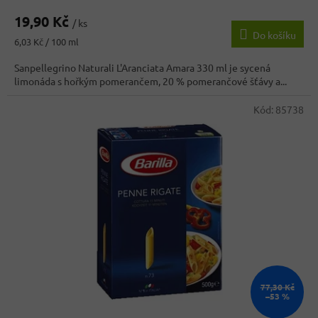
19,90 Kč
/ ks
Do košíku
Měrná
6,03 Kč / 100 ml
cena:
Sanpellegrino Naturali L'Aranciata Amara 330 ml je sycená
limonáda s hořkým pomerančem, 20 % pomerančové šťávy a...
Kód:
85738
77,30 Kč
–53 %