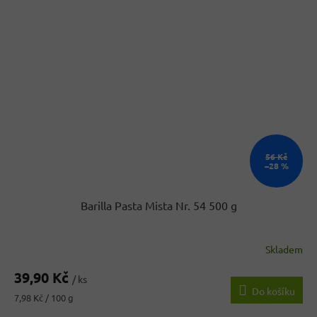
56 Kč
–28 %
Barilla Pasta Mista Nr. 54 500 g
Skladem
Průměrné
hodnocení
39,90 Kč
produktu
/ ks
Do košíku
je
Měrná
7,98 Kč / 100 g
4,7
cena: