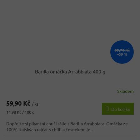
99,70 Kč
–39 %
Barilla omáčka Arrabbiata 400 g
Skladem
Průměrné
hodnocení
59,90 Kč
produktu
/ ks
Do košíku
je
Měrná
14,98 Kč / 100 g
5,0
cena:
z
Dopřejte si pikantní chuť Itálie s Barilla Arrabbiata. Omáčka ze
5
100% italských rajčat s chilli a česnekem je...
hvězdiček.