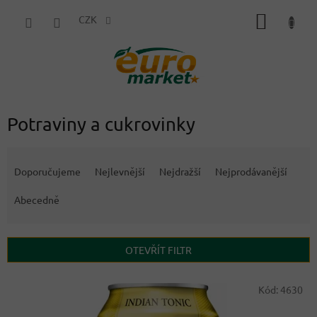
Přejít
NÁKUP
na
CZK
obsah
KOŠÍK
Potraviny a cukrovinky
Ř
a
Doporučujeme
Nejlevnější
Nejdražší
Nejprodávanější
z
e
Abecedně
n
í
p
OTEVŘÍT FILTR
r
o
V
Kód:
4630
d
ý
u
p