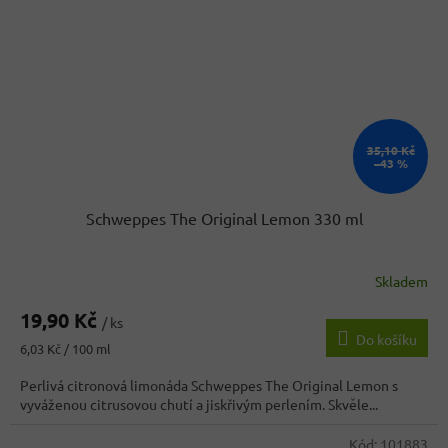
35,10 Kč
–43 %
Schweppes The Original Lemon 330 ml
Skladem
19,90 Kč
/ ks
Do košíku
Měrná
6,03 Kč / 100 ml
cena:
Perlivá citronová limonáda Schweppes The Original Lemon s
vyváženou citrusovou chutí a jiskřivým perlením. Skvěle...
Kód:
101883