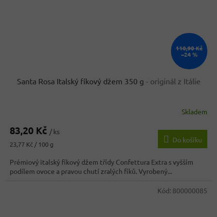
110,90 Kč
–24 %
Santa Rosa Italský fíkový džem 350 g
- originál z Itálie
Skladem
83,20 Kč
/ ks
Do košíku
Měrná
23,77 Kč / 100 g
cena:
Prémiový italský fíkový džem třídy Confettura Extra s vyšším
podílem ovoce a pravou chutí zralých fíků. Vyrobený...
Kód:
800000085