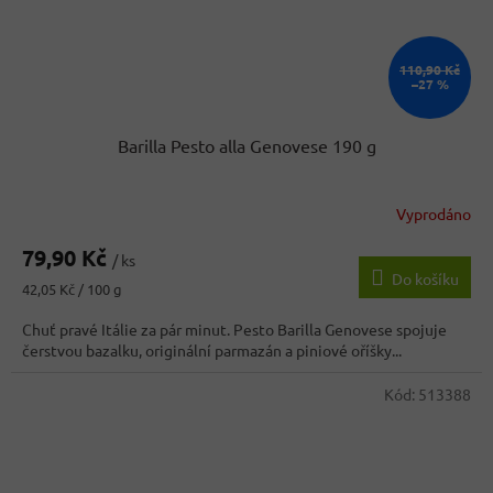
110,90 Kč
–27 %
Barilla Pesto alla Genovese 190 g
Vyprodáno
79,90 Kč
/ ks
Do košíku
Měrná
42,05 Kč / 100 g
cena:
Chuť pravé Itálie za pár minut. Pesto Barilla Genovese spojuje
čerstvou bazalku, originální parmazán a piniové oříšky...
Kód:
513388