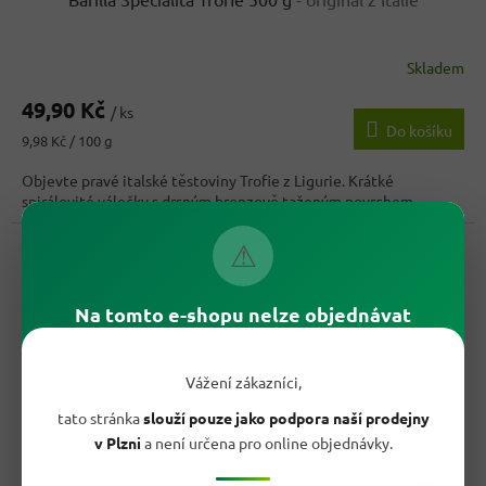
Skladem
49,90 Kč
/ ks
Do košíku
Měrná
9,98 Kč / 100 g
cena:
Objevte pravé italské těstoviny Trofie z Ligurie. Krátké
spirálovité válečky s drsným bronzově taženým povrchem,...
Kód:
13456
⚠
Na tomto e-shopu nelze objednávat
Vážení zákazníci,
tato stránka
slouží pouze jako podpora naší prodejny
v Plzni
a není určena pro online objednávky.