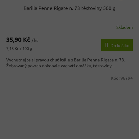
Barilla Penne Rigate n. 73 těstoviny 500 g
Skladem
35,90 Kč
/ ks
Do košíku
Měrná
7,18 Kč / 100 g
cena:
Vychutnejte si pravou chuť Itálie s Barilla Penne Rigate n. 73.
Žebrovaný povrch dokonale zachytí omáčku, těstoviny...
Kód:
96794