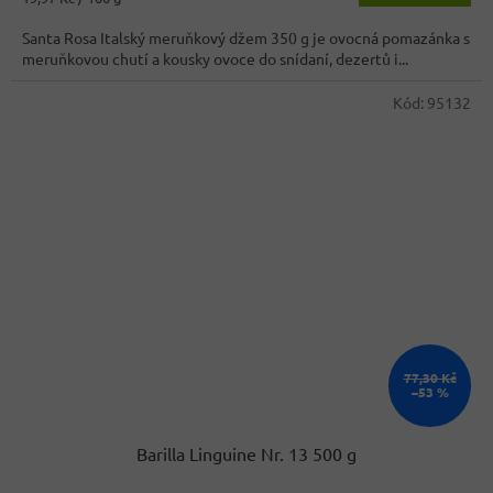
cena:
Santa Rosa Italský meruňkový džem 350 g je ovocná pomazánka s
meruňkovou chutí a kousky ovoce do snídaní, dezertů i...
Kód:
95132
77,30 Kč
–53 %
Barilla Linguine Nr. 13 500 g