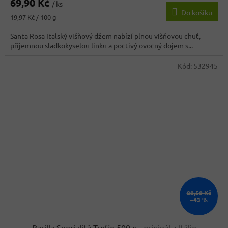
69,90 Kč
/ ks
Do košíku
Měrná
19,97 Kč / 100 g
cena:
Santa Rosa Italský višňový džem nabízí plnou višňovou chuť,
příjemnou sladkokyselou linku a poctivý ovocný dojem s...
Kód:
532945
88,50 Kč
–43 %
Barilla Specialità Trofie 500 g
- originál z Itálie