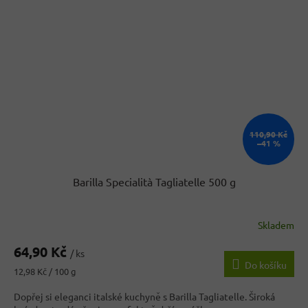
110,90 Kč
–41 %
Barilla Specialità Tagliatelle 500 g
Skladem
64,90 Kč
/ ks
Do košíku
Měrná
12,98 Kč / 100 g
cena:
Dopřej si eleganci italské kuchyně s Barilla Tagliatelle. Široká