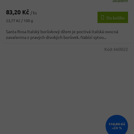
Skladem
83,20 Kč
/ ks
Do košíku
Měrná
23,77 Kč / 100 g
cena:
Santa Rosa Italský borůvkový džem je poctivá italská ovocná
zavařenina z pravých divokých borůvek. Nabízí sytou...
Kód:
660022
110,90 Kč
–24 %