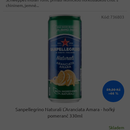
chininem, jemné...
Kód:
736803
59,30 Kč
–66 %
Sanpellegrino Naturali L'Aranciata Amara - hořký
pomeranč 330ml
Skladem