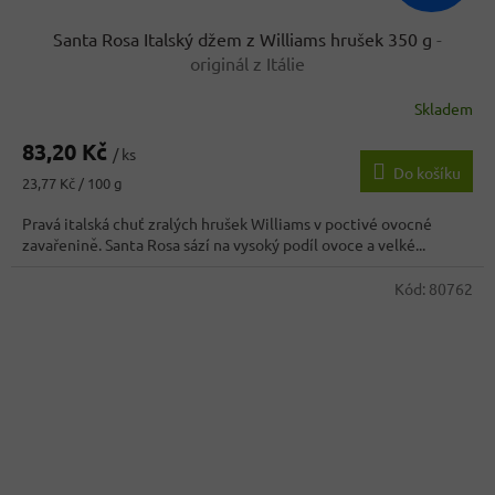
Santa Rosa Italský džem z Williams hrušek 350 g
-
originál z Itálie
Skladem
83,20 Kč
/ ks
Do košíku
Měrná
23,77 Kč / 100 g
cena:
Pravá italská chuť zralých hrušek Williams v poctivé ovocné
zavařenině. Santa Rosa sází na vysoký podíl ovoce a velké...
Kód:
80762