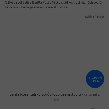
z
Oživte svůj talíř s Barilla Pasta Mista č. 54 – směsí různých tvarů
5
těstovin z tvrdé pšenice. Pevná struktura,...
hvězdiček.
Kód:
101968
110,90 Kč
–24 %
Santa Rosa Italský borůvkový džem 350 g
- originál z
Itálie