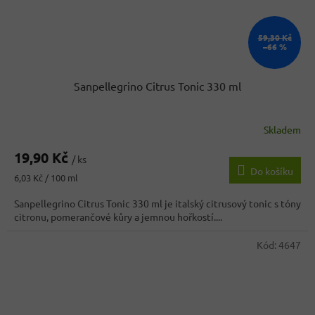
59,30 Kč
–66 %
Sanpellegrino Citrus Tonic 330 ml
Skladem
19,90 Kč
/ ks
Do košíku
Měrná
6,03 Kč / 100 ml
cena:
Sanpellegrino Citrus Tonic 330 ml je italský citrusový tonic s tóny
citronu, pomerančové kůry a jemnou hořkostí....
Kód:
4647