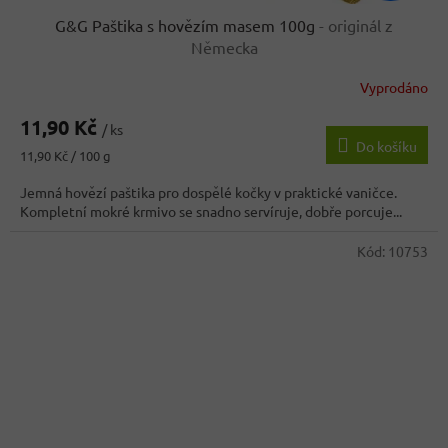
G&G Paštika s hovězím masem 100g
- originál z
Německa
Vyprodáno
Průměrné
hodnocení
11,90 Kč
produktu
/ ks
Do košíku
je
Měrná
11,90 Kč / 100 g
4,6
cena:
z
Jemná hovězí paštika pro dospělé kočky v praktické vaničce.
5
Kompletní mokré krmivo se snadno servíruje, dobře porcuje...
hvězdiček.
Kód:
10753