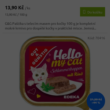
hodnocení
13,90 Kč
produktu
/ ks
Do košíku
je
Měrná
13,90 Kč / 100 g
4,1
cena:
z
G&G Paštika s telecím masem pro kočky 100 g je kompletní
5
mokré krmivo pro dospělé kočky v praktické misce. Jemná...
hvězdiček.
Kód:
70416
21,30 Kč
–44 %