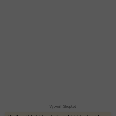
Vytvořil Shoptet
Milí zákazníci, tato stránka neslouží k objednávání. Pro objednávku