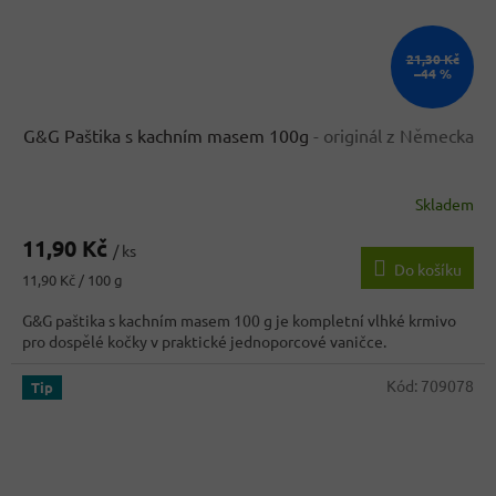
21,30 Kč
–44 %
G&G Paštika s kachním masem 100g
- originál z Německa
Skladem
Průměrné
hodnocení
11,90 Kč
produktu
/ ks
Do košíku
je
Měrná
11,90 Kč / 100 g
4,8
cena:
z
G&G paštika s kachním masem 100 g je kompletní vlhké krmivo
5
pro dospělé kočky v praktické jednoporcové vaničce.
hvězdiček.
Kód:
709078
Tip