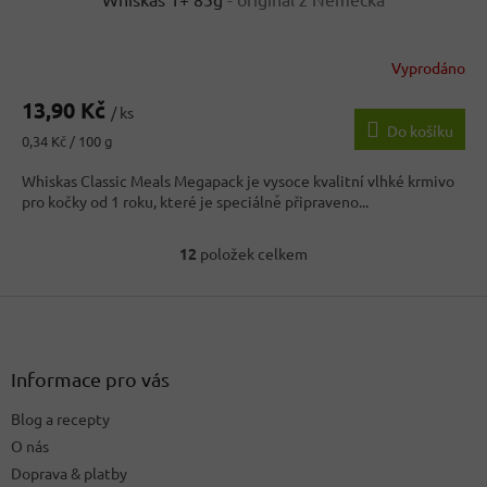
Vyprodáno
13,90 Kč
/ ks
Do košíku
Měrná
0,34 Kč / 100 g
cena:
Whiskas Classic Meals Megapack je vysoce kvalitní vlhké krmivo
pro kočky od 1 roku, které je speciálně připraveno...
12
položek celkem
O
v
Z
l
á
á
d
p
a
a
Informace pro vás
c
t
í
Blog a recepty
í
p
O nás
r
v
Doprava & platby