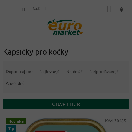
Přejít
NÁKUP
na
CZK
obsah
KOŠÍK
Kapsičky pro kočky
Ř
a
Doporučujeme
Nejlevnější
Nejdražší
Nejprodávanější
z
e
Abecedně
n
í
p
OTEVŘÍT FILTR
r
o
V
Kód:
70485
Novinka
d
ý
u
Tip
p