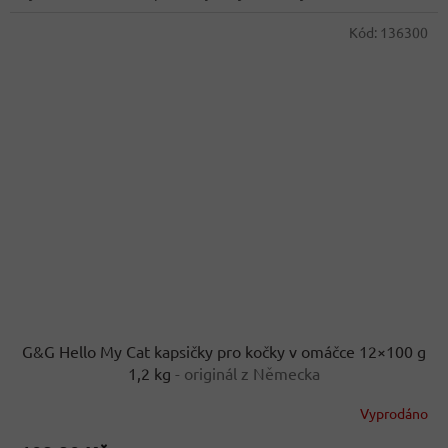
Kód:
136300
G&G Hello My Cat kapsičky pro kočky v omáčce 12×100 g
1,2 kg
- originál z Německa
Vyprodáno