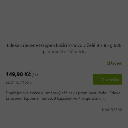
Edeka Erlesene Happen kočičí krmivo v želé 8 x 85 g 680
g
- originál z Německa
Skladem
149,90 Kč
/ ks
Do košíku
Měrná
22,04 Kč / 100 g
cena:
Dopřejte své kočce gurmánský zážitek s prémiovou řadou Edeka
Erlesene Happen in Gelee. 8 kapsiček ve 4 exquisitních...
Kód:
94548