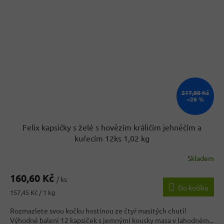
217,80 Kč
–26 %
Felix kapsičky s želé s hovězím králičím jehněčím a
kuřecím 12ks 1,02 kg
Skladem
160,60 Kč
/ ks
Do košíku
Měrná
157,45 Kč / 1 kg
cena:
Rozmazlete svou kočku hostinou ze čtyř masitých chutí!
Výhodné balení 12 kapsiček s jemnými kousky masa v lahodném...