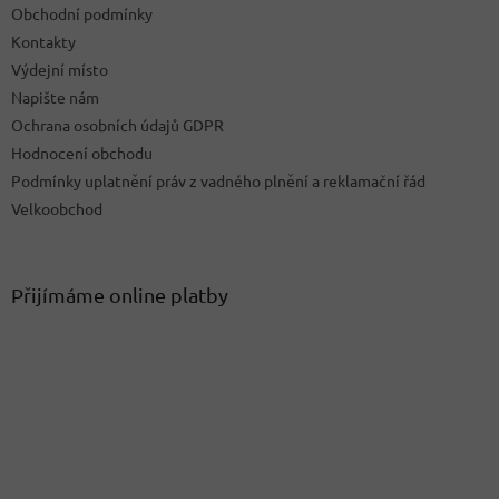
k
Obchodní podmínky
y
Kontakty
v
ý
Výdejní místo
p
Napište nám
i
Ochrana osobních údajů GDPR
s
u
Hodnocení obchodu
Podmínky uplatnění práv z vadného plnění a reklamační řád
Velkoobchod
Přijímáme online platby