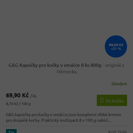
88,50 Kč
–21 %
G&G Kapsičky pro kočky v omáčce 8 ks 800g
- originál z
Německa
Skladem
Průměrné
hodnocení
69,90 Kč
produktu
/ ks
Do košíku
je
Měrná
8,74 Kč / 100 g
4,1
cena:
z
G&G kapsičky pro kočky v omáčce jsou kompletní vlhké krmivo
5
pro dospělé kočky. Praktický multipack 8 x 100 g nabízí...
hvězdiček.
Kód:
7646
Tip