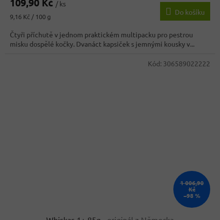
109,90 Kč
/ ks
Do košíku
Měrná
9,16 Kč / 100 g
cena:
Čtyři příchutě v jednom praktickém multipacku pro pestrou
misku dospělé kočky. Dvanáct kapsiček s jemnými kousky v...
Kód:
306589022222
1 006,90
Kč
–98 %
Whiskas 1+ 85g
- originál z Německa