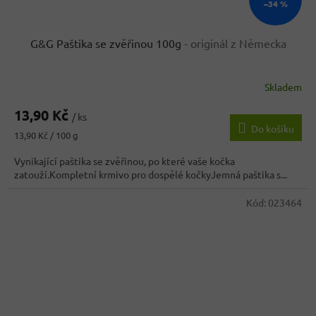
–34 %
G&G Paštika se zvěřinou 100g
- originál z Německa
Skladem
Průměrné
hodnocení
13,90 Kč
produktu
/ ks
Do košíku
je
Měrná
13,90 Kč / 100 g
4,7
cena:
z
Vynikající paštika se zvěřinou, po které vaše kočka
5
zatouží.Kompletní krmivo pro dospělé kočkyJemná paštika s...
hvězdiček.
Kód:
023464