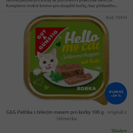
5
Kompletní mokré krmivo pro dospělé kočky, bez přidaného...
hvězdiček.
Kód:
70454
21,30 Kč
–34 %
G&G Paštika s telecím masem pro kočky 100 g
- originál z
Německa
Skladem
Průměrné