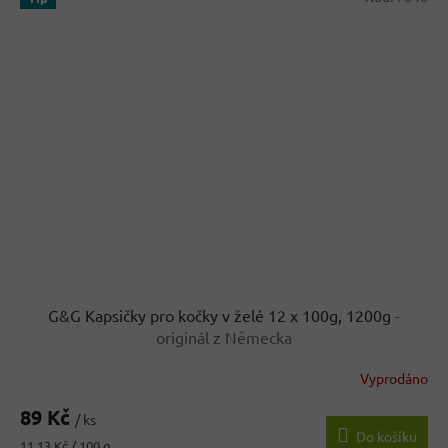
G&G Kapsičky pro kočky v želé 12 x 100g, 1200g
-
originál z Německa
Vyprodáno
Průměrné
hodnocení
89 Kč
produktu
/ ks
Do košíku
je
Měrná
11,13 Kč / 100 g