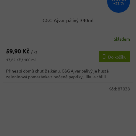
–32 %
G&G Ajvar pálivý 340ml
Skladem
Průměrné
hodnocení
59,90 Kč
produktu
/ ks
Do košíku
je
Měrná
17,62 Kč / 100 ml
3,8
cena:
z
Přines si domů chuť Balkánu. G&G Ajvar pálivý je hustá
5
zeleninová pomazánka z pečené papriky, lilku a chilli —...
hvězdiček.
Kód:
87038