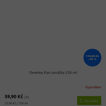
110,90 Kč
–45 %
Develey Kari omáčka 250 ml
Vyprodáno
Průměrné
hodnocení
59,90 Kč
produktu
/ ks
Do košíku
je
Měrná
23,96 Kč / 100 ml
5,0