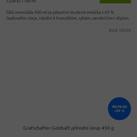
Měrná
13,98 Kč / 100 ml
4,1
cena:
z
G&G remuláda 500 ml je pikantní studená omáčka s 65 %
5
řepkového oleje, ideální k hranolkům, rybám, sendvičům i dipům.
hvězdiček.
Kód:
10266
99,70 Kč
–39 %
Grafschafter Goldsaft přírodní sirup 450 g