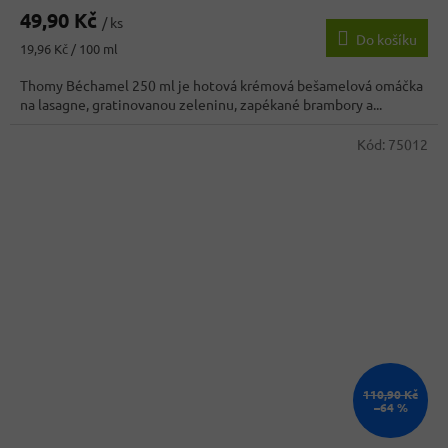
hodnocení
49,90 Kč
produktu
/ ks
Do košíku
je
Měrná
19,96 Kč / 100 ml
5,0
cena:
z
Thomy Béchamel 250 ml je hotová krémová bešamelová omáčka
5
na lasagne, gratinovanou zeleninu, zapékané brambory a...
hvězdiček.
Kód:
75012
110,90 Kč
–64 %