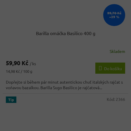
99,70 Kč
–39 %
Barilla omáčka Basilico 400 g
Skladem
59,90 Kč
/ ks
Do košíku
Měrná
14,98 Kč / 100 g
cena:
Dopřejte si během pár minut autentickou chuť italských rajčat s
voňavou bazalkou. Barilla Sugo Basilico je rajčatová...
Kód:
2366
Tip