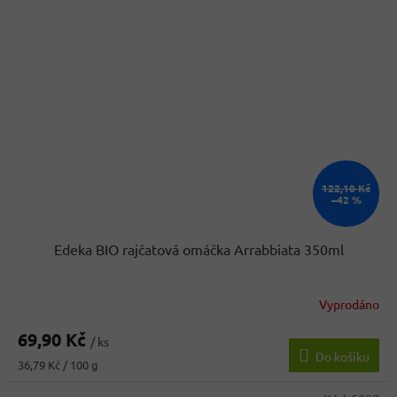
122,10 Kč
–42 %
Edeka BIO rajčatová omáčka Arrabbiata 350ml
Vyprodáno
69,90 Kč
/ ks
Do košíku
Měrná
36,79 Kč / 100 g
cena: