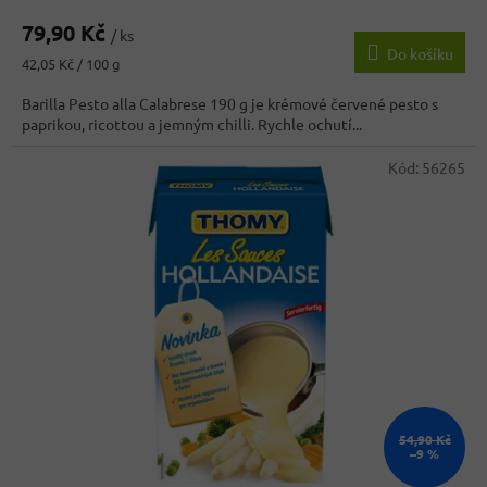
79,90 Kč
/ ks
Do košíku
Měrná
42,05 Kč / 100 g
cena:
Barilla Pesto alla Calabrese 190 g je krémové červené pesto s
paprikou, ricottou a jemným chilli. Rychle ochutí...
Kód:
56265
54,90 Kč
–9 %