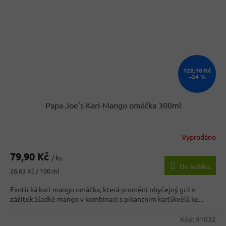
122,10 Kč
–34 %
Papa Joe's Kari-Mango omáčka 300ml
Vyprodáno
Průměrné
hodnocení
79,90 Kč
produktu
/ ks
Do košíku
je
Měrná
26,63 Kč / 100 ml
4,4
cena:
z
Exotická kari-mango omáčka, která promění obyčejný gril v
5
zážitek.Sladké mango v kombinaci s pikantním kariSkvělá ke...
hvězdiček.
Kód:
91032