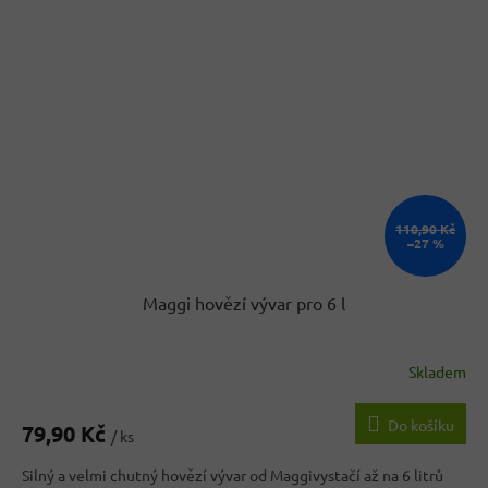
110,90 Kč
–27 %
Maggi hovězí vývar pro 6 l
Skladem
Průměrné
hodnocení
produktu
Do košíku
79,90 Kč
je
/ ks
3,6
Silný a velmi chutný hovězí vývar od Maggivystačí až na 6 litrů
z