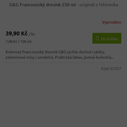
G&G Francouzský dresink 250 ml
- originál z Německa
Vyprodáno
Průměrné
hodnocení
39,90 Kč
produktu
/ ks
Do košíku
je
Měrná
7,98 Kč / 100 ml
3,6
cena:
z
Krémový francouzský dresink G&G rychle dochutí saláty,
5
zeleninové mísy i sendviče. Praktická lahev, jemně kořenitá...
hvězdiček.
Kód:
62357