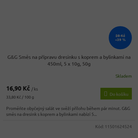
28 Kč
–39 %
G&G Směs na přípravu dresinku s koprem a bylinkami na
450ml, 5 x 10g, 50g
Skladem
Průměrné
hodnocení
16,90 Kč
produktu
/ ks
Do košíku
je
Měrná
33,80 Kč / 100 g
4,8
cena:
z
Proměňte obyčejný salát ve svěží přílohu během pár minut. G&G
5
směs na dresink s koprem a bylinkami nabízí 5...
hvězdiček.
Kód:
11501624524