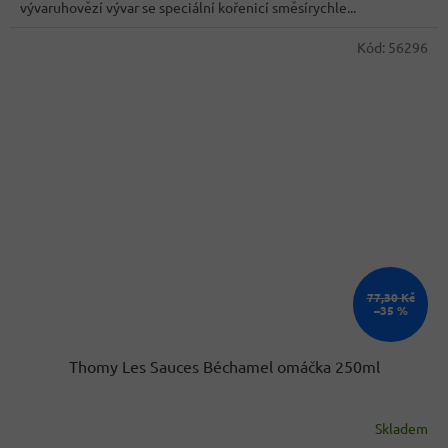
vývaruhovězí vývar se speciální kořenicí směsírychle...
5
hvězdiček.
Kód:
56296
77,30 Kč
–35 %
Thomy Les Sauces Béchamel omáčka 250ml
Skladem
Průměrné