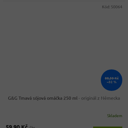
Kód:
50064
88,50 Kč
–32 %
G&G Tmavá sójová omáčka 250 ml
- originál z Německa
Skladem
Průměrné
hodnocení
59,90 Kč
produktu
/ ks