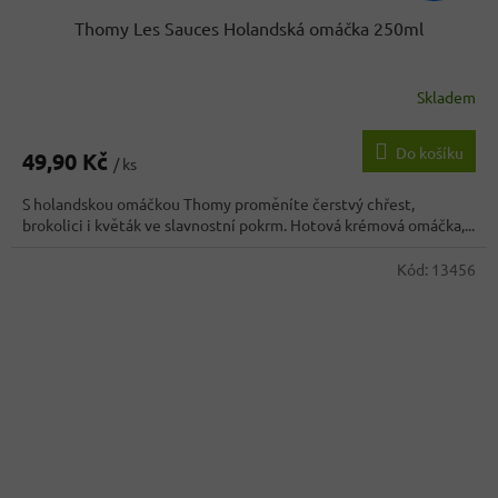
Thomy Les Sauces Holandská omáčka 250ml
Skladem
Průměrné
hodnocení
produktu
Do košíku
49,90 Kč
je
/ ks
4,3
S holandskou omáčkou Thomy proměníte čerstvý chřest,
z
brokolici i květák ve slavnostní pokrm. Hotová krémová omáčka,...
5
hvězdiček.
Kód:
13456