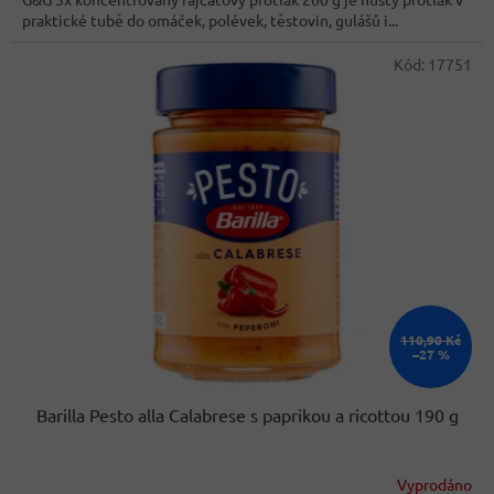
5
praktické tubě do omáček, polévek, těstovin, gulášů i...
hvězdiček.
Kód:
17751
110,90 Kč
–27 %
Barilla Pesto alla Calabrese s paprikou a ricottou 190 g
Vyprodáno