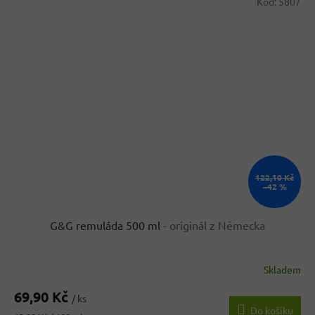
Kód:
5807
122,10 Kč
–42 %
G&G remuláda 500 ml
- originál z Německa
Skladem
Průměrné
hodnocení
69,90 Kč
produktu
/ ks
Do košíku
je