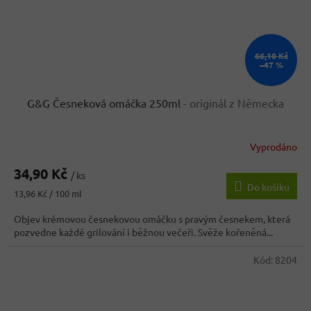
66,10 Kč
–47 %
G&G Česneková omáčka 250ml
- originál z Německa
Vyprodáno
Průměrné
hodnocení
34,90 Kč
produktu
/ ks
Do košíku
je
Měrná
13,96 Kč / 100 ml
4,8
cena:
z
Objev krémovou česnekovou omáčku s pravým česnekem, která
5
pozvedne každé grilování i běžnou večeři. Svěže kořeněná...
hvězdiček.
Kód:
8204