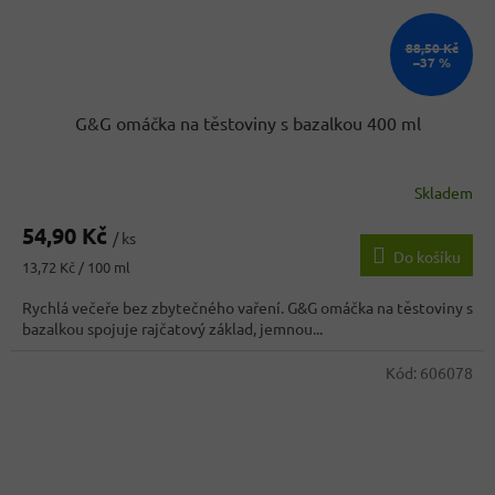
88,50 Kč
–37 %
G&G omáčka na těstoviny s bazalkou 400 ml
Skladem
54,90 Kč
/ ks
Do košíku
Měrná
13,72 Kč / 100 ml
cena:
Rychlá večeře bez zbytečného vaření. G&G omáčka na těstoviny s
bazalkou spojuje rajčatový základ, jemnou...
Kód:
606078