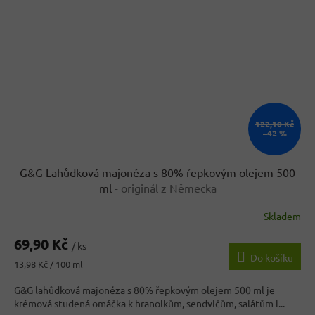
122,10 Kč
–42 %
G&G Lahůdková majonéza s 80% řepkovým olejem 500
ml
- originál z Německa
Skladem
Průměrné
hodnocení
69,90 Kč
produktu
/ ks
Do košíku
je
Měrná
13,98 Kč / 100 ml
4,3
cena:
z
G&G lahůdková majonéza s 80% řepkovým olejem 500 ml je
5
krémová studená omáčka k hranolkům, sendvičům, salátům i...
hvězdiček.