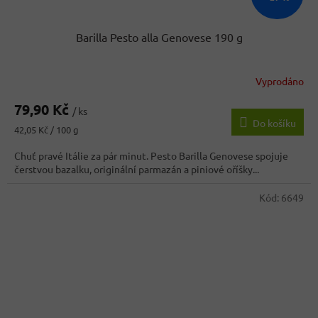
Barilla Pesto alla Genovese 190 g
Vyprodáno
79,90 Kč
/ ks
Do košíku
Měrná
42,05 Kč / 100 g
cena:
Chuť pravé Itálie za pár minut. Pesto Barilla Genovese spojuje
čerstvou bazalku, originální parmazán a piniové oříšky...
Kód:
6649