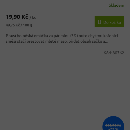
Skladem
19,90 Kč
/ ks
Do košíku
Měrná
49,75 Kč / 100 g
cena:
Pravá boloňská omáčka za pár minut? S touto chytrou kořenicí
směsí stačí orestovat mleté maso, přidat obsah sáčku a...
Kód:
80762
110,90 Kč
–27 %