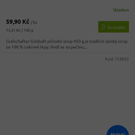
Skladem
Průměrné
hodnocení
59,90 Kč
produktu
/ ks
Do košíku
je
Měrná
13,31 Kč / 100 g
3,8
cena:
z
Grafschafter Goldsaft přírodní sirup 450 g je tradiční rýnský sirup
5
ze 100 % cukrové řepy. Hodí se na pečivo,...
hvězdiček.
Kód:
754832
88,50 Kč