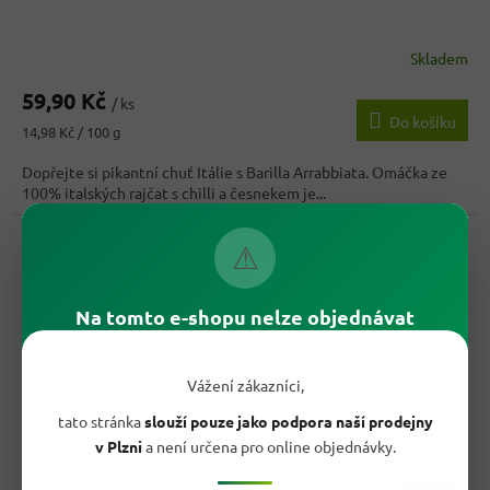
Skladem
Průměrné
hodnocení
59,90 Kč
produktu
/ ks
Do košíku
je
Měrná
14,98 Kč / 100 g
5,0
cena:
z
Dopřejte si pikantní chuť Itálie s Barilla Arrabbiata. Omáčka ze
5
100% italských rajčat s chilli a česnekem je...
hvězdiček.
Kód:
2943
⚠
Na tomto e-shopu nelze objednávat
Vážení zákazníci,
tato stránka
slouží pouze jako podpora naší prodejny
v Plzni
a není určena pro online objednávky.