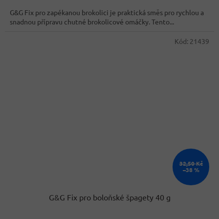
cena:
G&G Fix pro zapékanou brokolici je praktická směs pro rychlou a
snadnou přípravu chutné brokolicové omáčky. Tento...
Kód:
21439
32,50 Kč
–38 %
G&G Fix pro boloňské špagety 40 g