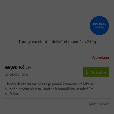
133,30 Kč
–47 %
Thomy excelentní delikátní majonéza 250g
Vyprodáno
Průměrné
hodnocení
69,90 Kč
produktu
/ ks
Do košíku
je
Měrná
27,96 Kč / 100 g
4,0
cena:
z
Thomy delikátní majonéza je jemně krémová omáčka se
5
slunečnicovým olejem. Hodí se k hranolkům, sendvičům i
hvězdiček.
salátům.
Kód:
402664