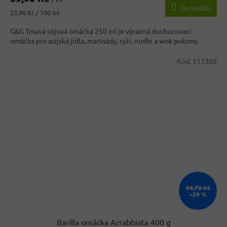
Do košíku
je
Měrná
23,96 Kč / 100 ml
5,0
cena:
z
G&G Tmavá sójová omáčka 250 ml je výrazná dochucovací
5
omáčka pro asijská jídla, marinády, rýži, nudle a wok pokrmy.
hvězdiček.
Kód:
513388
99,70 Kč
–39 %
Barilla omáčka Arrabbiata 400 g