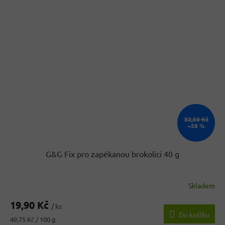
32,50 Kč
–38 %
G&G Fix pro zapékanou brokolici 40 g
Skladem
19,90 Kč
/ ks
Do košíku
Měrná
49,75 Kč / 100 g