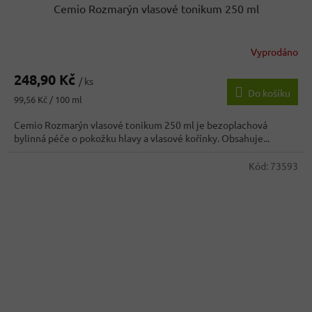
Cemio Rozmarýn vlasové tonikum 250 ml
Vyprodáno
248,90 Kč
/ ks
Do košíku
Měrná
99,56 Kč / 100 ml
cena:
Cemio Rozmarýn vlasové tonikum 250 ml je bezoplachová
bylinná péče o pokožku hlavy a vlasové kořínky. Obsahuje...
Kód:
73593