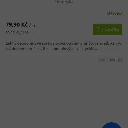
Německa
Skladem
Průměrné
hodnocení
79,90 Kč
produktu
/ ks
Do košíku
je
Měrná
53,27 Kč / 100 ml
3,9
cena:
z
Lehký deodorant ve spreji s ovocnou vůní granátového jablka pro
5
každodenní svěžest. Bez aluminiových solí, rychlá...
hvězdiček.
Kód:
2001652