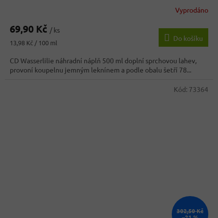
Vyprodáno
69,90 Kč
/ ks
Do košíku
Měrná
13,98 Kč / 100 ml
cena:
CD Wasserlilie náhradní náplň 500 ml doplní sprchovou lahev,
provoní koupelnu jemným leknínem a podle obalu šetří 78...
Kód:
73364
302,50 Kč
–21 %