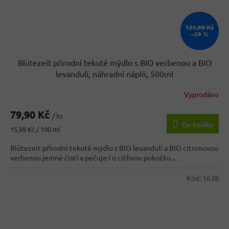
131,90 Kč
–39 %
Blütezeit přírodní tekuté mýdlo s BIO verbenou a BIO
levandulí, náhradní náplň, 500ml
Vyprodáno
79,90 Kč
/ ks
Do košíku
Měrná
15,98 Kč / 100 ml
cena:
Blütezeit přírodní tekuté mýdlo s BIO levandulí a BIO citronovou
verbenou jemně čistí a pečuje i o citlivou pokožku....
Kód:
1638