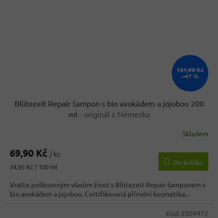
131,90 Kč
–47 %
Blütezeit Repair šampon s bio avokádem a jojobou 200
ml
- originál z Německa
Skladem
69,90 Kč
/ ks
Do košíku
Měrná
34,95 Kč / 100 ml
cena:
Vraťte poškozeným vlasům život s Blütezeit Repair šamponem s
bio avokádem a jojobou. Certifikovaná přírodní kosmetika...
Kód:
2009412