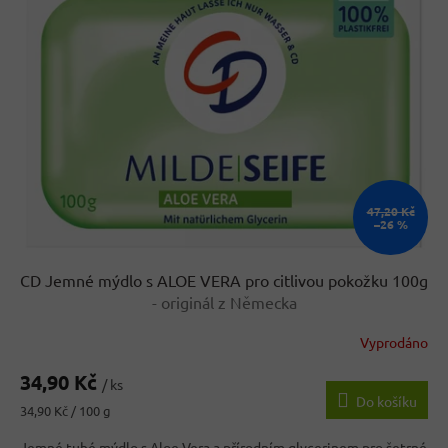
k
i
t
s
ů
p
r
o
d
u
k
t
ů
47,20 Kč
–26 %
CD Jemné mýdlo s ALOE VERA pro citlivou pokožku 100g
- originál z Německa
Vyprodáno
Průměrné
hodnocení
34,90 Kč
produktu
/ ks
Do košíku
je
Měrná
34,90 Kč / 100 g
4,5
cena:
z
Jemné tuhé mýdlo s Aloe Vera a přírodním glycerinem pro šetrné