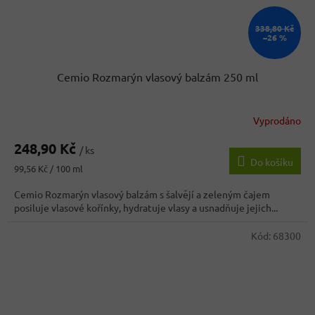
338,80 Kč
–26 %
Cemio Rozmarýn vlasový balzám 250 ml
Vyprodáno
248,90 Kč
/ ks
Do košíku
Měrná
99,56 Kč / 100 ml
cena:
Cemio Rozmarýn vlasový balzám s šalvějí a zeleným čajem
posiluje vlasové kořínky, hydratuje vlasy a usnadňuje jejich...
Kód:
68300