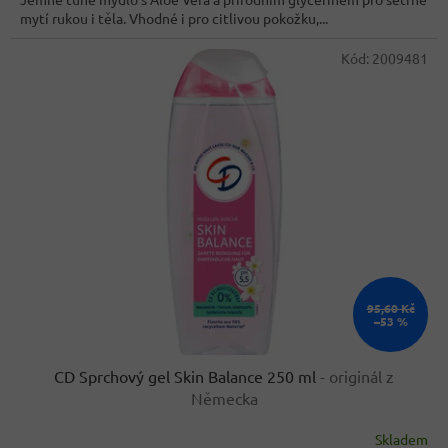
5
mytí rukou i těla. Vhodné i pro citlivou pokožku,...
hvězdiček.
Kód:
2009481
95,60 Kč
–53 %
CD Sprchový gel Skin Balance 250 ml
- originál z
Německa
Skladem