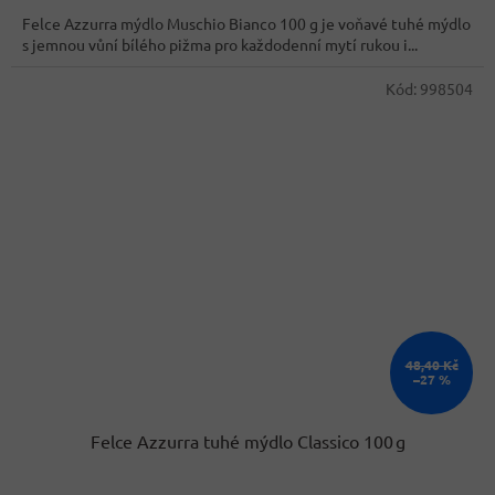
cena:
Felce Azzurra mýdlo Muschio Bianco 100 g je voňavé tuhé mýdlo
s jemnou vůní bílého pižma pro každodenní mytí rukou i...
Kód:
998504
48,40 Kč
–27 %
Felce Azzurra tuhé mýdlo Classico 100 g