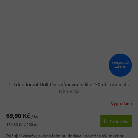
119,80 Kč
–41 %
CD deodorant Roll-On s vůní vodní lilie, 50ml
- originál z
Německa
Vyprodáno
Průměrné
hodnocení
69,90 Kč
produktu
/ ks
Do košíku
je
Měrná
139,80 Kč / 100 ml
4,0
cena:
z
Pečující výtažky a vůně leknínu dodávají pokožce výjimečnou