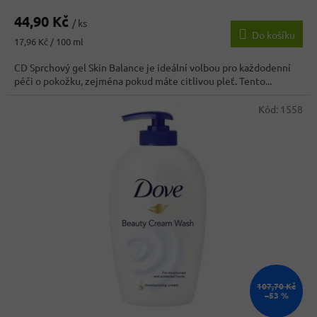
44,90 Kč
/ ks
Do košíku
Měrná
17,96 Kč / 100 ml
cena:
CD Sprchový gel Skin Balance je ideální volbou pro každodenní
péči o pokožku, zejména pokud máte citlivou pleť. Tento...
Kód:
1558
107,70 Kč
–53 %