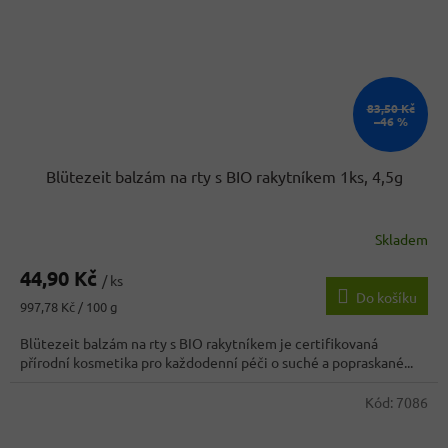
83,50 Kč
–46 %
Blütezeit balzám na rty s BIO rakytníkem 1ks, 4,5g
Skladem
44,90 Kč
/ ks
Do košíku
Měrná
997,78 Kč / 100 g
cena:
Blütezeit balzám na rty s BIO rakytníkem je certifikovaná
přírodní kosmetika pro každodenní péči o suché a popraskané...
Kód:
7086