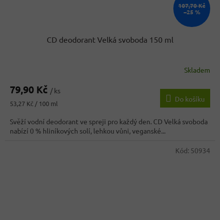
107,70 Kč
–25 %
CD deodorant Velká svoboda 150 ml
Skladem
79,90 Kč
/ ks
Do košíku
Měrná
53,27 Kč / 100 ml
cena:
Svěží vodní deodorant ve spreji pro každý den. CD Velká svoboda
nabízí 0 % hliníkových solí, lehkou vůni, veganské...
Kód:
50934