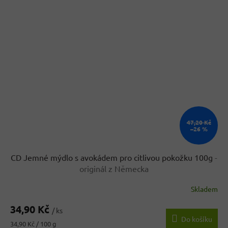
47,20 Kč
–26 %
CD Jemné mýdlo s avokádem pro citlivou pokožku 100g
-
originál z Německa
Skladem
34,90 Kč
/ ks
Do košíku
Měrná
34,90 Kč / 100 g