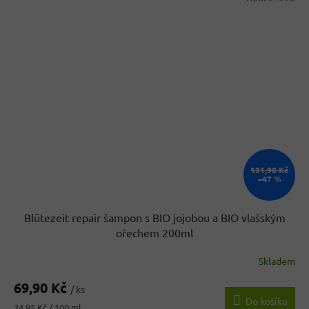
131,90 Kč
–47 %
Blütezeit repair šampon s BIO jojobou a BIO vlašským
ořechem 200ml
Skladem
Průměrné
hodnocení
69,90 Kč
produktu
/ ks
Do košíku
je
Měrná
34,95 Kč / 100 ml