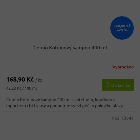
240,80 Kč
–29 %
Cemio Kofeinový šampon 400 ml
Vyprodáno
168,90 Kč
/ ks
Do košíku
Měrná
42,23 Kč / 100 ml
cena:
Cemio Kofeinový šampon 400 ml s kofeinem, kopřivou a
lopuchem čistí vlasy a podporuje svěží péči o pokožku hlavy.
Kód:
73647