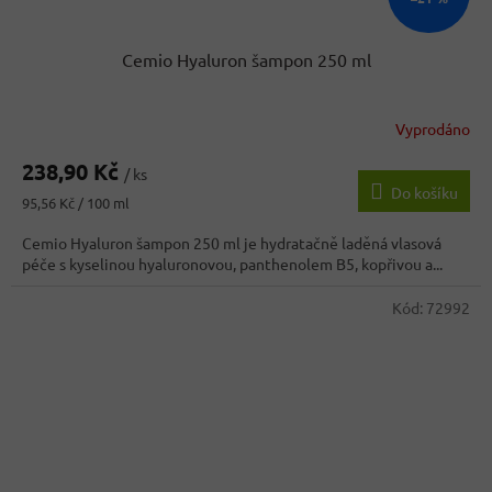
Cemio Hyaluron šampon 250 ml
Vyprodáno
238,90 Kč
/ ks
Do košíku
Měrná
95,56 Kč / 100 ml
cena:
Cemio Hyaluron šampon 250 ml je hydratačně laděná vlasová
péče s kyselinou hyaluronovou, panthenolem B5, kopřivou a...
Kód:
72992