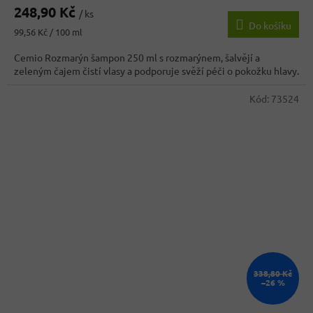
248,90 Kč
/ ks
Do košíku
Měrná
99,56 Kč / 100 ml
cena:
Cemio Rozmarýn šampon 250 ml s rozmarýnem, šalvějí a
zeleným čajem čistí vlasy a podporuje svěží péči o pokožku hlavy.
Kód:
73524
338,80 Kč
–26 %