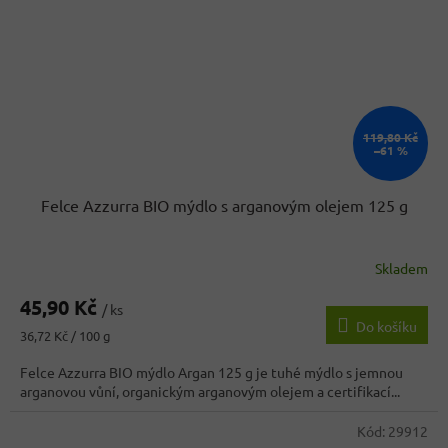
119,80 Kč
–61 %
Felce Azzurra BIO mýdlo s arganovým olejem 125 g
Skladem
45,90 Kč
/ ks
Do košíku
Měrná
36,72 Kč / 100 g
cena:
Felce Azzurra BIO mýdlo Argan 125 g je tuhé mýdlo s jemnou
arganovou vůní, organickým arganovým olejem a certifikací...
Kód:
29912