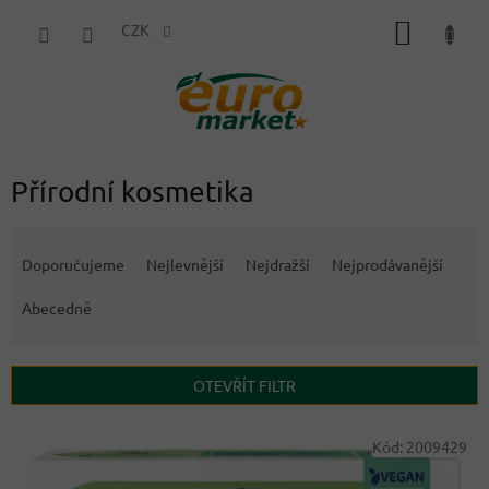
Přejít
NÁKUP
na
CZK
obsah
KOŠÍK
Přírodní kosmetika
Ř
a
Doporučujeme
Nejlevnější
Nejdražší
Nejprodávanější
z
e
Abecedně
n
í
p
OTEVŘÍT FILTR
r
o
V
Kód:
2009429
d
ý
u
p