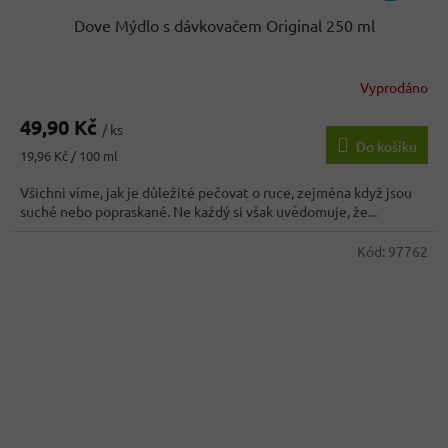
Dove Mýdlo s dávkovačem Original 250 ml
Vyprodáno
49,90 Kč
/ ks
Do košíku
Měrná
19,96 Kč / 100 ml
cena:
Všichni víme, jak je důležité pečovat o ruce, zejména když jsou
suché nebo popraskané. Ne každý si však uvědomuje, že...
Kód:
97762