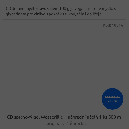
cena:
CD Jemné mýdlo s avokádem 100 g je veganské tuhé mýdlo s
glycerinem pro citlivou pokožku rukou, těla i obličeje.
Kód:
10616
108,90 Kč
–35 %
CD sprchový gel Wasserlilie – náhradní náplň 1 ks 500 ml
- originál z Německa