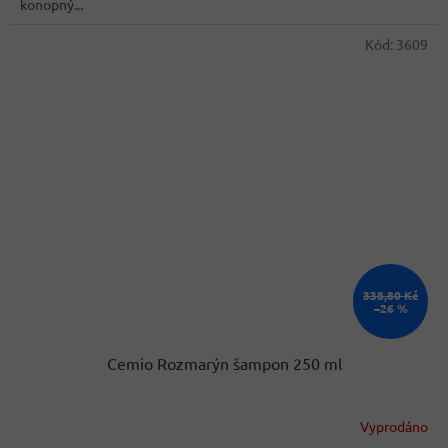
konopný...
Kód:
3609
338,80 Kč
–26 %
Cemio Rozmarýn šampon 250 ml
Vyprodáno