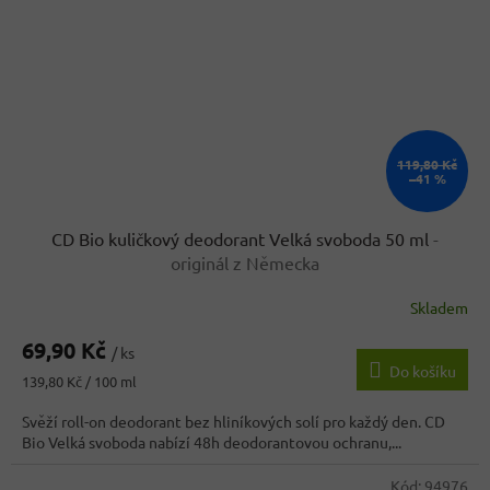
119,80 Kč
–41 %
CD Bio kuličkový deodorant Velká svoboda 50 ml
-
originál z Německa
Skladem
Průměrné
hodnocení
69,90 Kč
produktu
/ ks
Do košíku
je
Měrná
139,80 Kč / 100 ml
5,0
cena:
z
Svěží roll-on deodorant bez hliníkových solí pro každý den. CD
5
Bio Velká svoboda nabízí 48h deodorantovou ochranu,...
hvězdiček.
Kód:
94976