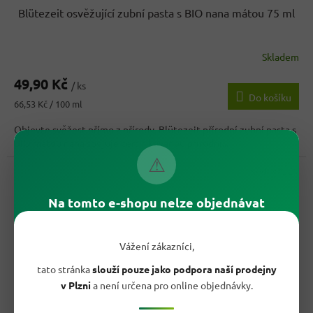
Blütezeit osvěžující zubní pasta s BIO nana mátou 75 ml
Skladem
49,90 Kč
/ ks
Do košíku
Měrná
66,53 Kč / 100 ml
cena:
Objevte svěžest přímo z přírody. Blütezeit přírodní zubní pasta s
BIO mátou nana spojuje certifikovanou přírodní...
⚠
Kód:
97229
Na tomto e-shopu nelze objednávat
Vážení zákazníci,
tato stránka
slouží pouze jako podpora naší prodejny
v Plzni
a není určena pro online objednávky.