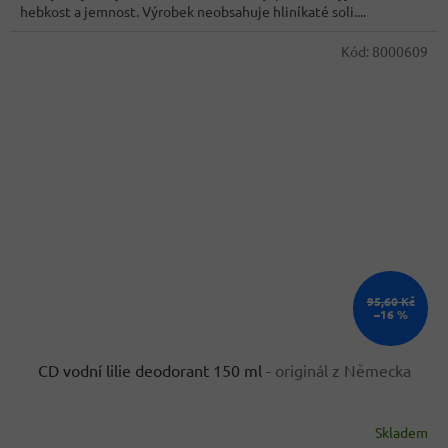
5
hebkost a jemnost. Výrobek neobsahuje hliníkaté soli....
hvězdiček.
Kód:
8000609
95,60 Kč
–16 %
CD vodní lilie deodorant 150 ml
- originál z Německa
Skladem
Průměrné