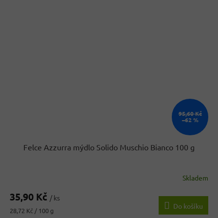
95,60 Kč
–62 %
Felce Azzurra mýdlo Solido Muschio Bianco 100 g
Skladem
35,90 Kč
/ ks
Do košíku
Měrná
28,72 Kč / 100 g