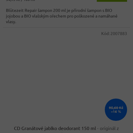
4,0
cena:
z
Blütezeit Repair šampon 200 ml je přírodní šampon s BIO
5
jojobou a BIO vlašským ořechem pro poškozené a namáhané
hvězdiček.
vlasy.
Kód:
2007883
95,60 Kč
–16 %
CD Granátové jablko deodorant 150 ml
- originál z