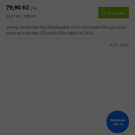
hodnocení
79,90 Kč
produktu
/ ks
Do košíku
je
Měrná
53,27 Kč / 100 ml
3,7
cena:
z
Jemný deodorant bez hliníkových solí s vůní vodní lilie pro čistý
5
pocit po celý den. CD vodní lilie nabízí až 24 h...
hvězdiček.
Kód:
3928
83,50 Kč
–40 %