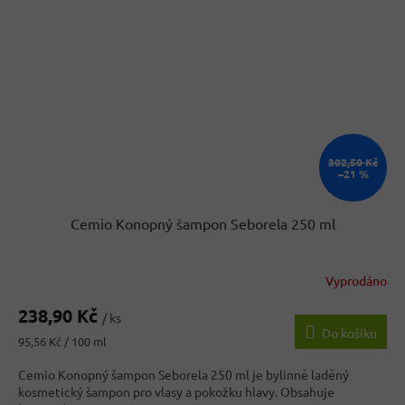
302,50 Kč
–21 %
Cemio Konopný šampon Seborela 250 ml
Vyprodáno
238,90 Kč
/ ks
Do košíku
Měrná
95,56 Kč / 100 ml
cena:
Cemio Konopný šampon Seborela 250 ml je bylinně laděný
kosmetický šampon pro vlasy a pokožku hlavy. Obsahuje