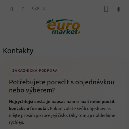
Přejít
NÁKUP
na
CZK
obsah
KOŠÍK
Kontakty
ZÁKAZNICKÁ PODPORA
Potřebujete poradit s objednávkou
nebo výběrem?
Nejrychlejší cesta je napsat nám e-mail nebo použít
kontaktní formulář.
Pokud voláte kvůli objednávce,
mějte prosím po ruce její číslo. Díky tomu ji dohledáme
rychleji.