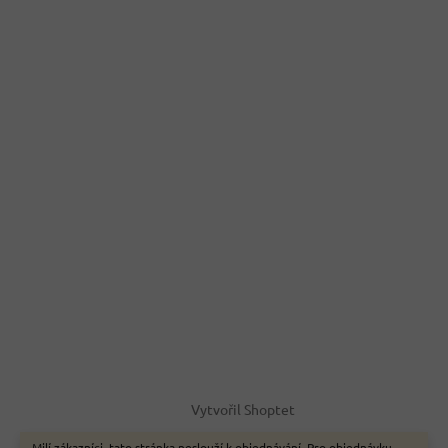
Vytvořil Shoptet
Milí zákazníci, tato stránka neslouží k objednávání. Pro objednávku