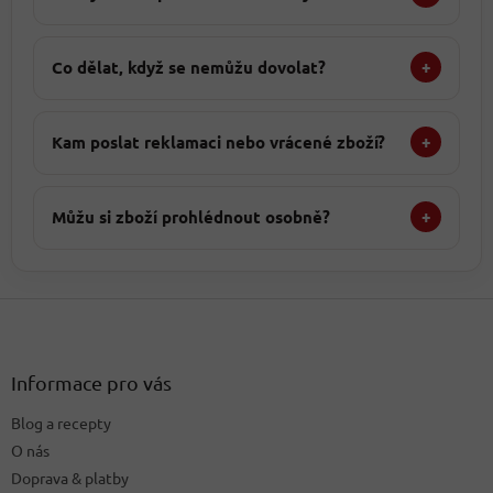
Co dělat, když se nemůžu dovolat?
+
Kam poslat reklamaci nebo vrácené zboží?
+
Můžu si zboží prohlédnout osobně?
+
Z
á
p
a
Informace pro vás
t
Blog a recepty
í
O nás
Doprava & platby