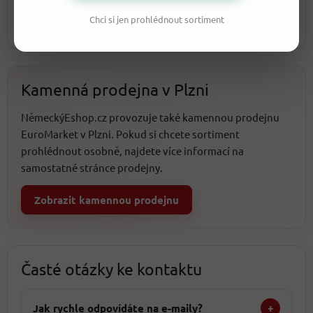
Chci si jen prohlédnout sortiment
Více o nás
Kamenná prodejna v Plzni
NěmeckýEshop.cz provozuje také kamennou prodejnu
EuroMarket v Plzni. Pokud si chcete sortiment
prohlédnout osobně, najdete více informací na
samostatné stránce prodejny.
Zobrazit kamennou prodejnu
Časté otázky ke kontaktu
Jak rychle odpovídáte na e-maily?
+