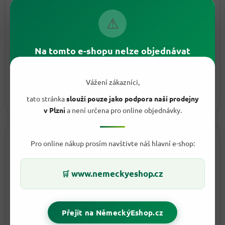
Co přiložit k reklamaci
⚠
číslo objednávky,
stručný popis problému,
Na tomto e-shopu nelze objednávat
ideálně fotografie poškození nebo
nesrovnalosti,
Vážení zákazníci,
kontaktní e-mail nebo telefon.
tato stránka
slouží pouze jako podpora naší prodejny
v Plzni
a není určena pro online objednávky.
Na koho se obrátit
Pro online nákup prosím navštivte náš hlavní e-shop:
MAJITEL
www.nemeckyeshop.cz
🛒
Luboš Petrašovský
Rozšiřování a technické záležitosti e-shopu, řízení celé
společnosti.
Přejít na NěmeckýEshop.cz