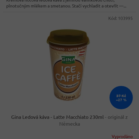
5
plnotučným mlékem a smetanou. Stačí vychladit a otevřít —...
hvězdiček.
Kód:
103995
37 Kč
–27 %
Gina Ledová káva - Latte Macchiato 230ml
- originál z
Německa
Vyprodáno