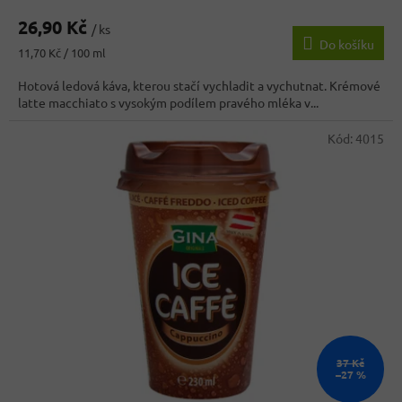
26,90 Kč
/ ks
Do košíku
Měrná
11,70 Kč / 100 ml
cena:
Hotová ledová káva, kterou stačí vychladit a vychutnat. Krémové
latte macchiato s vysokým podílem pravého mléka v...
Kód:
4015
37 Kč
–27 %