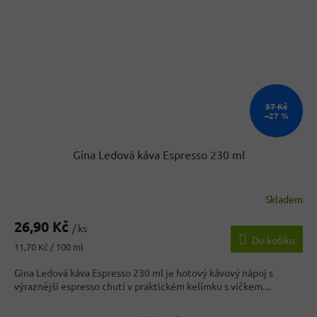
37 Kč
–27 %
Gina Ledová káva Espresso 230 ml
Skladem
26,90 Kč
/ ks
Do košíku
Měrná
11,70 Kč / 100 ml
cena:
Gina Ledová káva Espresso 230 ml je hotový kávový nápoj s
výraznější espresso chutí v praktickém kelímku s víčkem....