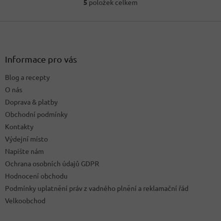
5
položek celkem
O
v
Z
l
á
á
d
p
a
a
Informace pro vás
c
t
í
Blog a recepty
í
p
O nás
r
v
Doprava & platby
k
Obchodní podmínky
y
Kontakty
v
ý
Výdejní místo
p
Napište nám
i
Ochrana osobních údajů GDPR
s
u
Hodnocení obchodu
Podmínky uplatnění práv z vadného plnění a reklamační řád
Velkoobchod