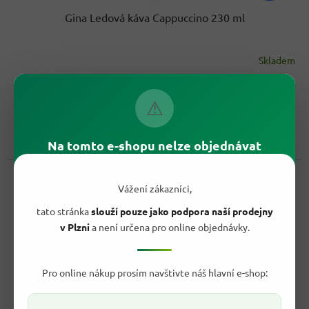
Gina Ledová káva Cappuccino 230 ml
Skladem
Průměrné
hodnocení
26,90 Kč
produktu
/ ks
Do košíku
je
⚠
Měrná
11,70 Kč / 100 ml
4,6
cena:
z
Gina Ledová káva Cappuccino 230 ml je hotový kávový nápoj v
5
Na tomto e-shopu nelze objednávat
praktickém kelímku s víčkem. Nejlépe chutná vychlazená a...
hvězdiček.
Kód:
723777
Vážení zákazníci,
tato stránka
slouží pouze jako podpora naší prodejny
v Plzni
a není určena pro online objednávky.
Pro online nákup prosím navštivte náš hlavní e-shop: