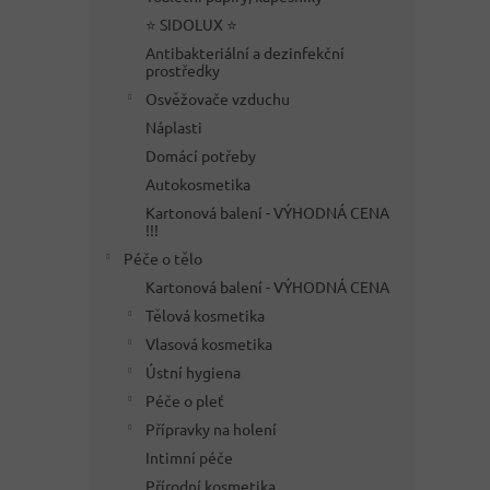
⭐ SIDOLUX ⭐
Antibakteriální a dezinfekční
prostředky
Osvěžovače vzduchu
Náplasti
Domácí potřeby
Autokosmetika
Kartonová balení - VÝHODNÁ CENA
!!!
Péče o tělo
Kartonová balení - VÝHODNÁ CENA
Tělová kosmetika
Vlasová kosmetika
Ústní hygiena
Péče o pleť
Přípravky na holení
Intimní péče
Přírodní kosmetika