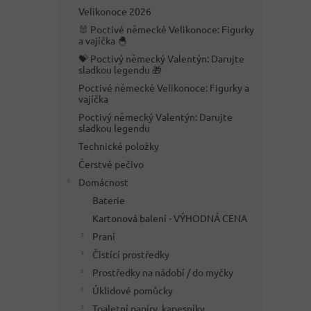
n
Velikonoce 2026
e
🐰 Poctivé německé Velikonoce: Figurky
l
a vajíčka 🐣
💝 Poctivý německý Valentýn: Darujte
sladkou legendu 🎁
Poctivé německé Velikonoce: Figurky a
vajíčka
Poctivý německý Valentýn: Darujte
sladkou legendu
Technické položky
Čerstvé pečivo
Domácnost
Baterie
Kartonová balení - VÝHODNÁ CENA
Praní
Čistící prostředky
Prostředky na nádobí / do myčky
Úklidové pomůcky
Toaletní papíry, kapesníky