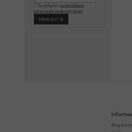
Souhlasím s
podmínkami
zpracování osobních údajů
PŘIHLÁSIT SE
Z
á
p
a
t
Informac
í
Blog a rec
O nás