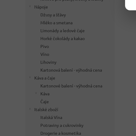
Nápoje
Džusy a šťávy
Mléko a smetana
Limonády a ledové čaje
Horké čokolády a kakao
Pivo
Víno
Lihoviny
Kartonová balení - výhodná cena
Káva a čaje
Kartonové balení - výhodná cena
Káva
Čaje
Italské zboží
Italská Vína
Potraviny a cukrovinky
Drogerie a kosmetika