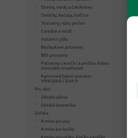
Džemy, medy a čokokrémy
Omáčky, kečupy, hořčice
Těstoviny, rýže, pečivo
Cereálie a müsli
Instantní jídla
Bezlepkové potraviny
BIO potraviny
Potraviny s končící a prošlou dobou
minimální trvanlivosti
Kartonová balení potravin -
VÝHODNÁ CENA !!!
Pro děti
Dětská výživa
Dětská kosmetika
Zvířata
Krmivo pro psy
Krmivo pro kočky
Krmivo pro ptáky, křečky a králíky