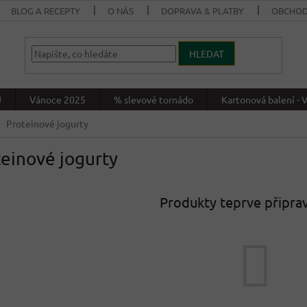
BLOG A RECEPTY
O NÁS
DOPRAVA & PLATBY
OBCHOD
HLEDAT
J
Vánoce 2025
% slevové tornádo
Kartonová balení 
Proteinové jogurty
einové jogurty
Produkty teprve připra