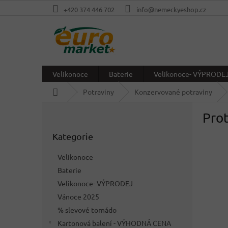
Přejít
+420 374 446 702
info@nemeckyeshop.cz
na
obsah
Velikonoce
Baterie
Velikonoce- VÝPRODE
Domů
Potraviny
Konzervované potraviny
P
Prot
o
Přeskočit
s
Kategorie
kategorie
t
r
Velikonoce
a
Baterie
n
Velikonoce- VÝPRODEJ
n
í
Vánoce 2025
p
% slevové tornádo
a
Kartonová balení - VÝHODNÁ CENA