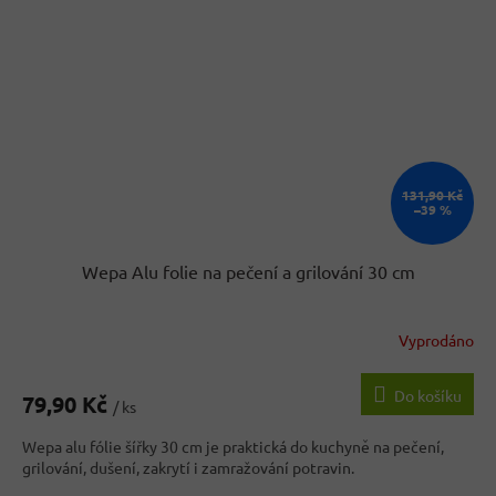
131,90 Kč
–39 %
Wepa Alu folie na pečení a grilování 30 cm
Vyprodáno
Do košíku
79,90 Kč
/ ks
Wepa alu fólie šířky 30 cm je praktická do kuchyně na pečení,
grilování, dušení, zakrytí i zamražování potravin.