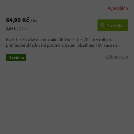
Vyprodáno
64,90 Kč
/ ks
Do košíku
Měrná
0,65 Kč / 1 ks
cena:
Praktické sáčky do mrazáku All Time 18 × 28 cm v roli pro
přehledné skladování potravin. Balení obsahuje 100 kusů na...
Kód:
581554
Novinka