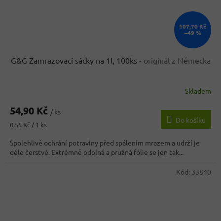
107,70 Kč
–49 %
G&G Zamrazovací sáčky na 1l, 100ks
- originál z Německa
Skladem
Průměrné
hodnocení
54,90 Kč
produktu
/ ks
Do košíku
je
Měrná
0,55 Kč / 1 ks
3,6
cena:
z
Spolehlivě ochrání potraviny před spálením mrazem a udrží je
5
déle čerstvé. Extrémně odolná a pružná fólie se jen tak...
hvězdiček.
Kód:
33840