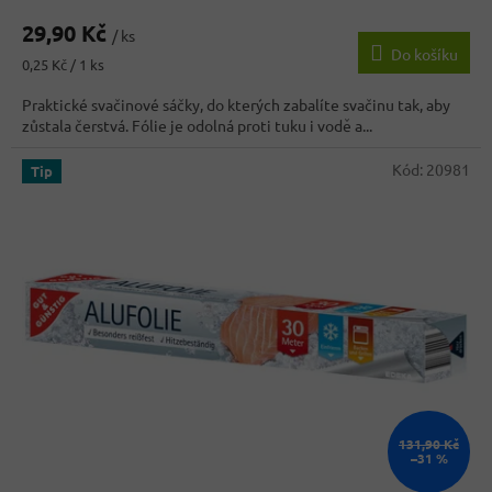
hodnocení
29,90 Kč
produktu
/ ks
Do košíku
je
Měrná
0,25 Kč / 1 ks
4,9
cena:
z
Praktické svačinové sáčky, do kterých zabalíte svačinu tak, aby
5
zůstala čerstvá. Fólie je odolná proti tuku i vodě a...
hvězdiček.
Kód:
20981
Tip
131,90 Kč
–31 %