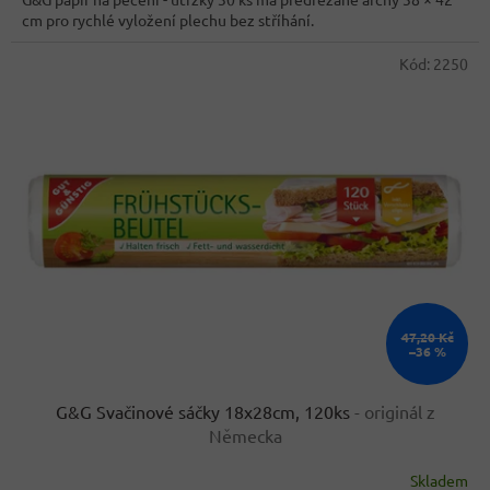
5
cm pro rychlé vyložení plechu bez stříhání.
hvězdiček.
Kód:
2250
47,20 Kč
–36 %
G&G Svačinové sáčky 18x28cm, 120ks
- originál z
Německa
Skladem
Průměrné