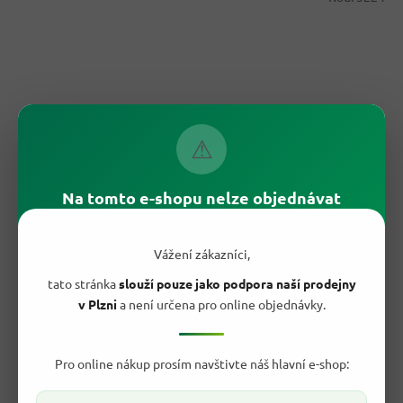
⚠
Na tomto e-shopu nelze objednávat
71,40 Kč
–30 %
Vážení zákazníci,
G&G Potravinářská fólie 75m
- originál z Německa
tato stránka
slouží pouze jako podpora naší prodejny
v Plzni
a není určena pro online objednávky.
Skladem
Průměrné
hodnocení
Pro online nákup prosím navštivte náš hlavní e-shop:
49,90 Kč
produktu
/ ks
Do košíku
je
Měrná
0,67 Kč / 1 m