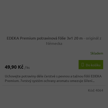
EDEKA Premium potravinová fólie 3v1 20 m
- originál z
Německa
Skladem
Do košíku
49,90 Kč
/ ks
Uchovejte potraviny déle čerstvé s pevnou a tažnou fólií EDEKA
Premium. 7vrstvý systém ochrany aromatu omezuje šíření...
Kód:
4064