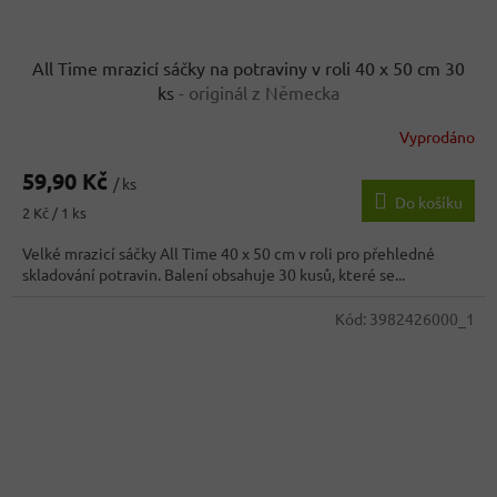
All Time mrazicí sáčky na potraviny v roli 40 x 50 cm 30
ks
- originál z Německa
Vyprodáno
59,90 Kč
/ ks
Do košíku
Měrná
2 Kč / 1 ks
cena:
Velké mrazicí sáčky All Time 40 x 50 cm v roli pro přehledné
skladování potravin. Balení obsahuje 30 kusů, které se...
Kód:
3982426000_1