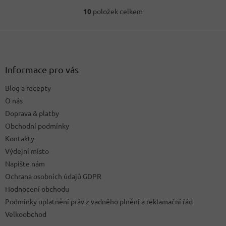
10
položek celkem
O
v
Z
l
á
á
d
p
a
a
Informace pro vás
c
t
í
Blog a recepty
í
p
O nás
r
v
Doprava & platby
k
Obchodní podmínky
y
Kontakty
v
ý
Výdejní místo
p
Napište nám
i
Ochrana osobních údajů GDPR
s
u
Hodnocení obchodu
Podmínky uplatnění práv z vadného plnění a reklamační řád
Velkoobchod