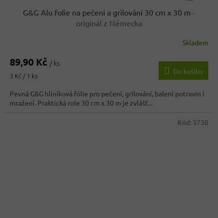
G&G Alu folie na pečení a grilování 30 cm x 30 m
-
originál z Německa
Skladem
Průměrné
hodnocení
89,90 Kč
produktu
/ ks
Do košíku
je
Měrná
3 Kč / 1 ks
4,9
cena:
z
Pevná G&G hliníková fólie pro pečení, grilování, balení potravin i
5
mražení. Praktická role 30 cm x 30 m je zvlášť...
hvězdiček.
Kód:
3738