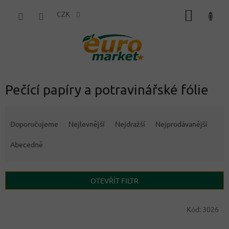
Přejít
NÁKUP
na
CZK
obsah
KOŠÍK
Pečící papíry a potravinářské fólie
Ř
a
Doporučujeme
Nejlevnější
Nejdražší
Nejprodávanější
z
e
Abecedně
n
í
p
OTEVŘÍT FILTR
r
o
V
Kód:
3026
d
ý
u
p