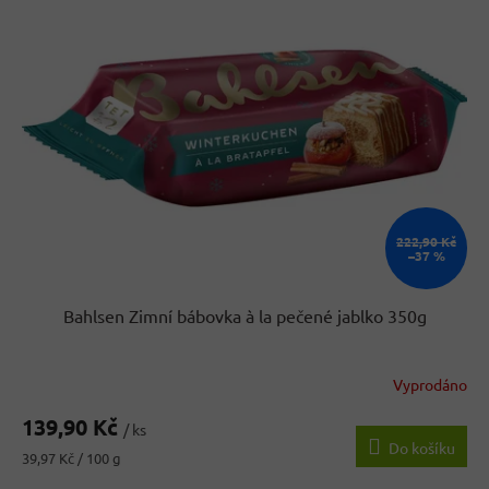
222,90 Kč
–37 %
Bahlsen Zimní bábovka à la pečené jablko 350g
Vyprodáno
139,90 Kč
/ ks
Do košíku
Měrná
39,97 Kč / 100 g
cena: