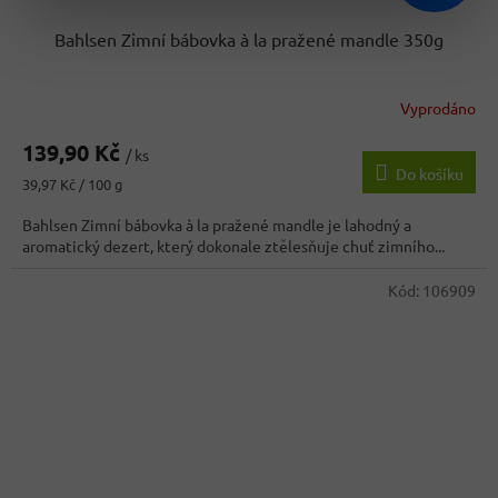
Bahlsen Zimní bábovka à la pražené mandle 350g
Vyprodáno
139,90 Kč
/ ks
Do košíku
Měrná
39,97 Kč / 100 g
cena:
Bahlsen Zimní bábovka à la pražené mandle je lahodný a
aromatický dezert, který dokonale ztělesňuje chuť zimního...
Kód:
106909