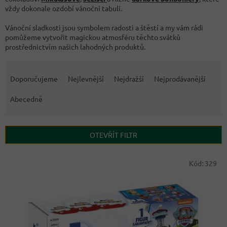
vždy dokonale ozdobí vánoční tabuli.
Vánoční sladkosti jsou symbolem radosti a štěstí a my vám rádi
pomůžeme vytvořit magickou atmosféru těchto svátků
prostřednictvím našich lahodných produktů.
Ř
a
Doporučujeme
Nejlevnější
Nejdražší
Nejprodávanější
z
e
Abecedně
n
í
p
OTEVŘÍT FILTR
r
o
V
Kód:
329
d
ý
u
p
k
i
t
s
ů
p
r