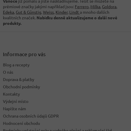
d
Vánoce
již pomalu a jistě naskladňujeme. Těšit se můžete na
a
prémiové značky jakými například jsou:
Ferrero
,
Milka
,
Goldora
,
c
Edeka
,
Gut
& Günstig
,
Weiss
,
Kinder
,
Lindt
a mnoho dalších
í
kvalitních značek.
Nabídku denně aktualizujeme o další nové
p
produkty.
r
Z
v
k
á
y
p
v
a
Informace pro vás
ý
t
p
Blog a recepty
í
i
O nás
s
u
Doprava & platby
Obchodní podmínky
Kontakty
Výdejní místo
Napište nám
Ochrana osobních údajů GDPR
Hodnocení obchodu
Podmínky uplatnění práv z vadného plnění a reklamační řád