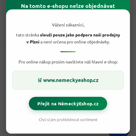
Vyprodáno
Na tomto e-shopu nelze objednávat
139,90 Kč
/ ks
Do košíku
Měrná
39,97 Kč / 100 g
Vážení zákazníci,
cena:
Bahlsen Zimní bábovka à la Spekulatius je vynikající dezert, který
tato stránka
slouží pouze jako podpora naší prodejny
dokonale zachycuje kouzlo zimního období a...
v Plzni
a není určena pro online objednávky.
Kód:
44449
Pro online nákup prosím navštivte náš hlavní e-shop:
www.nemeckyeshop.cz
🛒
Přejít na NěmeckýEshop.cz
Chci si jen prohlédnout sortiment
222,90 Kč
–37 %