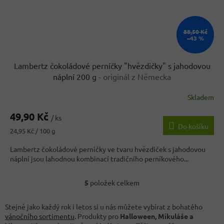
88,50 Kč
–43 %
Lambertz čokoládové perníčky "hvězdičky" s jahodovou
náplní 200 g
- originál z Německa
Skladem
49,90 Kč
/ ks
Do košíku
Měrná
24,95 Kč / 100 g
cena:
Lambertz čokoládové perníčky ve tvaru hvězdiček s jahodovou
náplní jsou lahodnou kombinací tradičního perníkového...
5
položek celkem
O
v
l
Stejně jako každý rok i letos si u nás můžete vybírat z bohatého
á
vánočního sortimentu
. Produkty pro
Halloween, Mikuláše a