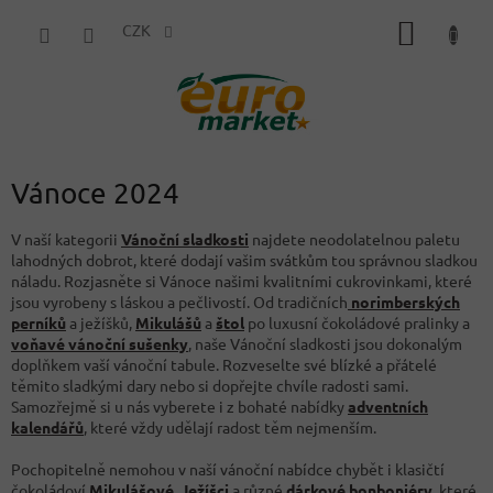
Přejít
NÁKUP
na
CZK
obsah
KOŠÍK
Vánoce 2024
V naší kategorii
Vánoční sladkosti
najdete neodolatelnou paletu
lahodných dobrot, které dodají vašim svátkům tou správnou sladkou
náladu. Rozjasněte si Vánoce našimi kvalitními cukrovinkami, které
jsou vyrobeny s láskou a pečlivostí. Od tradičních
norimberských
perníků
a ježíšků,
Mikulášů
a
štol
po luxusní čokoládové pralinky a
voňavé vánoční sušenky
, naše Vánoční sladkosti jsou dokonalým
doplňkem vaší vánoční tabule. Rozveselte své blízké a přátelé
těmito sladkými dary nebo si dopřejte chvíle radosti sami.
Samozřejmě si u nás vyberete i z bohaté nabídky
adventních
kalendářů
, které vždy udělají radost těm nejmenším.
Pochopitelně nemohou v naší vánoční nabídce chybět i klasičtí
čokoládoví
Mikulášové
,
Ježíšci
a různé
dárkové bonboniéry
, které