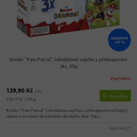
o
d
u
k
t
ů
222,90 Kč
–37 %
kinder "Paw Patrol" čokoládové vajíčko s překvapením
3ks, 60g
Vyprodáno
Průměrné
hodnocení
139,90 Kč
produktu
/ ks
Do košíku
je
Měrná
233,17 Kč / 100 g
5,0
cena:
z
Kinder "Paw Patrol" čokoládová vajíčka s překvapením přinášejí
5
radost a vzrušení do každého dětského dne. Tato...
hvězdiček.
Kód:
44227