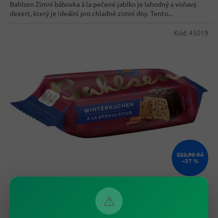
Bahlsen Zimní bábovka à la pečené jablko je lahodný a voňavý
dezert, který je ideální pro chladné zimní dny. Tento...
Kód:
45019
222,90 Kč
–37 %
Bahlsen Zimní bábovka à la Spekulatius 350g
⚠