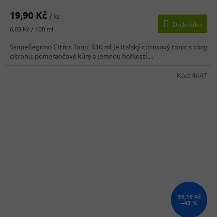
19,90 Kč
/ ks
Do košíku
Měrná
6,03 Kč / 100 ml
cena:
Sanpellegrino Citrus Tonic 330 ml je italský citrusový tonic s tóny
citronu, pomerančové kůry a jemnou hořkostí....
Kód:
4647
35,10 Kč
–43 %