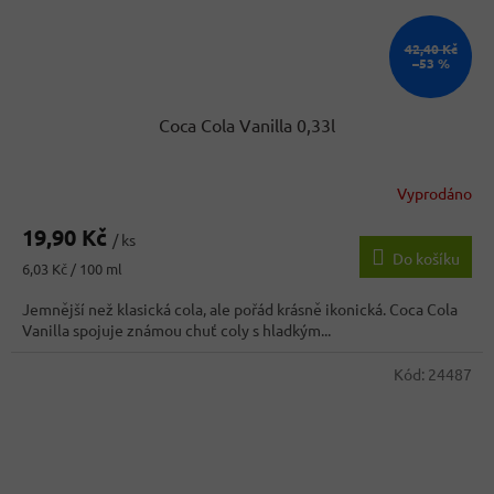
42,40 Kč
–53 %
Coca Cola Vanilla 0,33l
Vyprodáno
Průměrné
hodnocení
19,90 Kč
produktu
/ ks
Do košíku
je
Měrná
6,03 Kč / 100 ml
5,0
cena:
z
Jemnější než klasická cola, ale pořád krásně ikonická. Coca Cola
5
Vanilla spojuje známou chuť coly s hladkým...
hvězdiček.
Kód:
24487