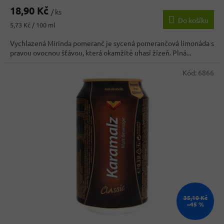
hodnocení
18,90 Kč
produktu
/ ks
Do košíku
je
Měrná
5,73 Kč / 100 ml
4,6
cena:
z
Vychlazená Mirinda pomeranč je sycená pomerančová limonáda s
5
pravou ovocnou šťávou, která okamžitě uhasí žízeň. Plná...
hvězdiček.
Kód:
6866
35,10 Kč
–45 %