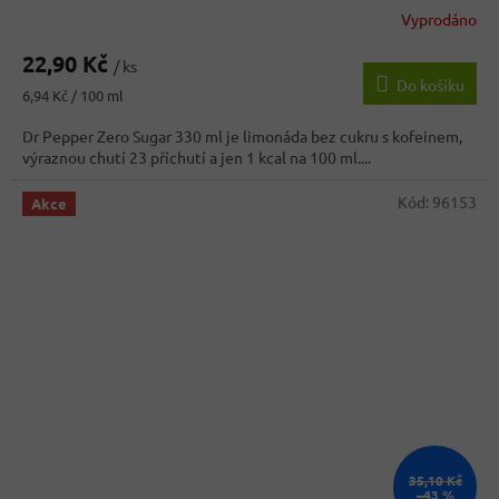
Vyprodáno
Průměrné
hodnocení
22,90 Kč
produktu
/ ks
Do košíku
je
Měrná
6,94 Kč / 100 ml
5,0
cena:
z
Dr Pepper Zero Sugar 330 ml je limonáda bez cukru s kofeinem,
5
výraznou chutí 23 příchutí a jen 1 kcal na 100 ml....
hvězdiček.
Kód:
96153
Akce
35,10 Kč
–43 %