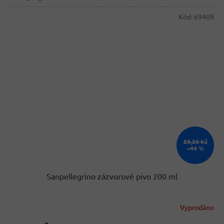
Kód:
69409
59,30 Kč
–44 %
Sanpellegrino zázvorové pivo 200 ml
Vyprodáno