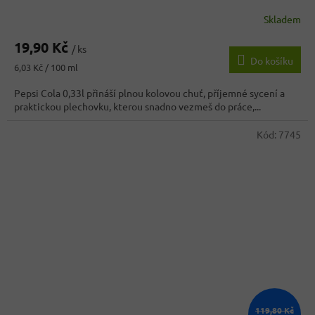
Skladem
Průměrné
hodnocení
19,90 Kč
produktu
/ ks
Do košíku
je
Měrná
6,03 Kč / 100 ml
3,1
cena:
z
Pepsi Cola 0,33l přináší plnou kolovou chuť, příjemné sycení a
5
praktickou plechovku, kterou snadno vezmeš do práce,...
hvězdiček.
Kód:
7745
119,80 Kč