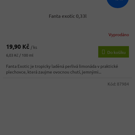
Fanta exotic 0,33l
Vyprodáno
Průměrné
hodnocení
19,90 Kč
produktu
/ ks
Do košíku
je
Měrná
6,03 Kč / 100 ml
4,4
cena:
z
Fanta Exotic je tropicky laděná perlivá limonáda v praktické
5
plechovce, která zaujme ovocnou chutí, jemnými...
hvězdiček.
Kód:
87984