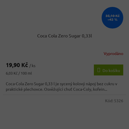
35,10 Kč
–43 %
Coca Cola Zero Sugar 0,33l
Vyprodáno
Průměrné
hodnocení
19,90 Kč
produktu
/ ks
Do košíku
je
Měrná
6,03 Kč / 100 ml
5,0
cena:
z
Coca-Cola Zero Sugar 0,33 l je sycený kolový nápoj bez cukru v
5
praktické plechovce. Osvěžující chuť Coca-Coly, kofein...
hvězdiček.
Kód:
5326