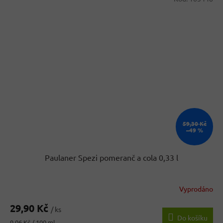
59,30 Kč
–49 %
Paulaner Spezi pomeranč a cola 0,33 l
Vyprodáno
29,90 Kč
/ ks
Do košíku
Měrná
9,06 Kč / 100 ml