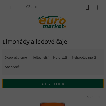
Přejít
NÁKUP
na
CZK
obsah
KOŠÍK
Limonády a ledové čaje
Ř
a
Doporučujeme
Nejlevnější
Nejdražší
Nejprodávanější
z
e
Abecedně
n
í
p
OTEVŘÍT FILTR
r
o
V
Kód:
5330
d
ý
u
p