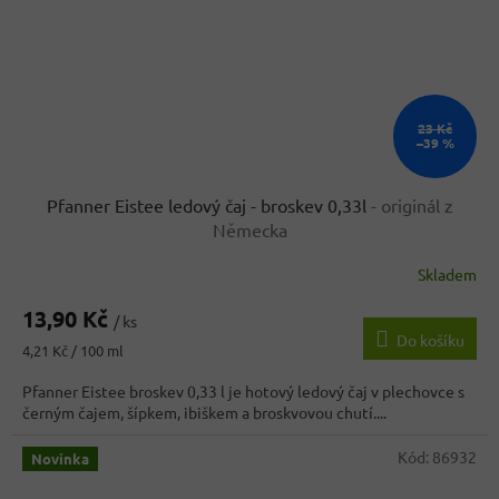
23 Kč
–39 %
Pfanner Eistee ledový čaj - broskev 0,33l
- originál z
Německa
Skladem
Průměrné
hodnocení
13,90 Kč
produktu
/ ks
Do košíku
je
Měrná
4,21 Kč / 100 ml
3,8
cena:
z
Pfanner Eistee broskev 0,33 l je hotový ledový čaj v plechovce s
5
černým čajem, šípkem, ibiškem a broskvovou chutí....
hvězdiček.
Kód:
86932
Novinka