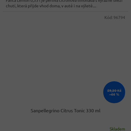
5
chutí, která přijde vhod doma, v autě i na výletě....
hvězdiček.
Kód:
96794
59,30 Kč
–66 %
Sanpellegrino Citrus Tonic 330 ml
Skladem