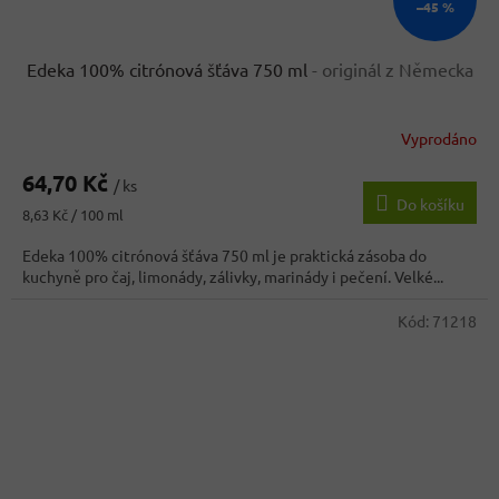
–45 %
Edeka 100% citrónová šťáva 750 ml
- originál z Německa
Vyprodáno
Průměrné
hodnocení
64,70 Kč
produktu
/ ks
Do košíku
je
Měrná
8,63 Kč / 100 ml
4,0
cena:
z
Edeka 100% citrónová šťáva 750 ml je praktická zásoba do
5
kuchyně pro čaj, limonády, zálivky, marinády i pečení. Velké...
hvězdiček.
Kód:
71218