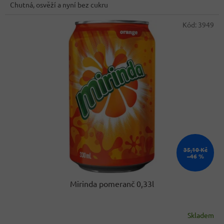
Chutná, osvěží a nyní bez cukru
Kód:
3949
35,10 Kč
–46 %
Mirinda pomeranč 0,33l
Skladem
Průměrné