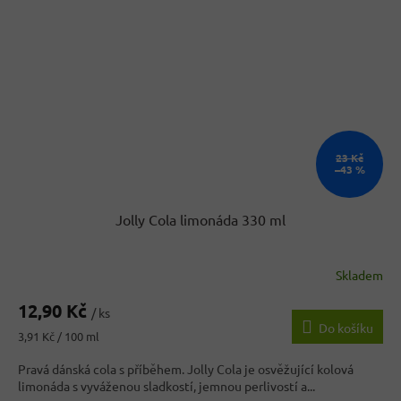
23 Kč
–43 %
Jolly Cola limonáda 330 ml
Skladem
12,90 Kč
/ ks
Do košíku
Měrná
3,91 Kč / 100 ml
cena:
Pravá dánská cola s příběhem. Jolly Cola je osvěžující kolová
limonáda s vyváženou sladkostí, jemnou perlivostí a...