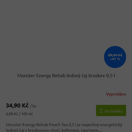
59,30 Kč
–41 %
Monster Energy Rehab ledový čaj broskev 0,5 l
Vyprodáno
34,90 Kč
/ ks
Do košíku
Měrná
6,98 Kč / 100 ml
cena:
Monster Energy Rehab Peach Tea 0,5 l je neperlivý energetický
ledový čaj s broskvovou chutí, kofeinem, taurinem,...