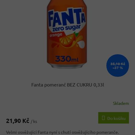
k
i
t
s
ů
p
r
o
d
u
k
t
ů
35,10 Kč
–37 %
Fanta pomeranč BEZ CUKRU 0,33l
Skladem
Do košíku
21,90 Kč
/ ks
Velmi osvěžující Fanta nyní s chutí osvěžujícího pomeranče.