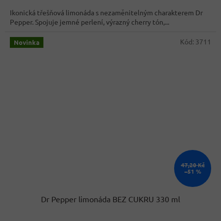
cena:
z
Ikonická třešňová limonáda s nezaměnitelným charakterem Dr
5
Pepper. Spojuje jemné perlení, výrazný cherry tón,...
hvězdiček.
Kód:
3711
Novinka
47,20 Kč
–51 %
Dr Pepper limonáda BEZ CUKRU 330 ml