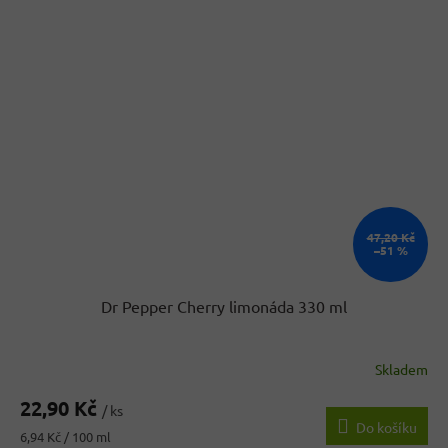
47,20 Kč
–51 %
Dr Pepper Cherry limonáda 330 ml
Skladem
Průměrné
hodnocení
22,90 Kč
produktu
/ ks
Do košíku
je
Měrná
6,94 Kč / 100 ml
5,0