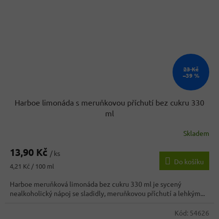
23 Kč
–39 %
Harboe limonáda s meruňkovou příchutí bez cukru 330
ml
Skladem
13,90 Kč
/ ks
Do košíku
Měrná
4,21 Kč / 100 ml
cena:
Harboe meruňková limonáda bez cukru 330 ml je sycený
nealkoholický nápoj se sladidly, meruňkovou příchutí a lehkým...
Kód:
54626