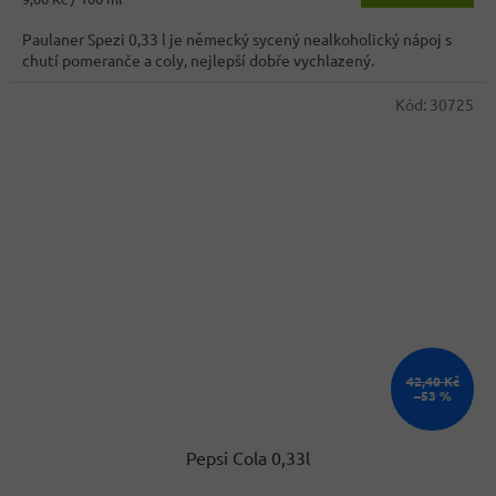
cena:
Paulaner Spezi 0,33 l je německý sycený nealkoholický nápoj s
chutí pomeranče a coly, nejlepší dobře vychlazený.
Kód:
30725
42,40 Kč
–53 %
Pepsi Cola 0,33l