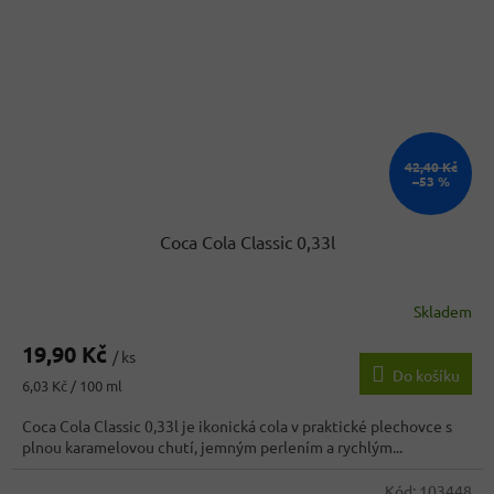
42,40 Kč
–53 %
Coca Cola Classic 0,33l
Skladem
Průměrné
hodnocení
19,90 Kč
produktu
/ ks
Do košíku
je
Měrná
6,03 Kč / 100 ml
3,7
cena:
z
Coca Cola Classic 0,33l je ikonická cola v praktické plechovce s
5
plnou karamelovou chutí, jemným perlením a rychlým...
hvězdiček.
Kód:
103448