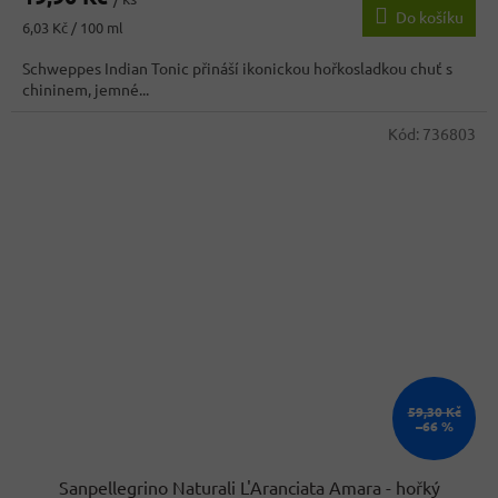
Do košíku
Měrná
6,03 Kč / 100 ml
cena:
Schweppes Indian Tonic přináší ikonickou hořkosladkou chuť s
chininem, jemné...
Kód:
736803
59,30 Kč
–66 %
Sanpellegrino Naturali L'Aranciata Amara - hořký