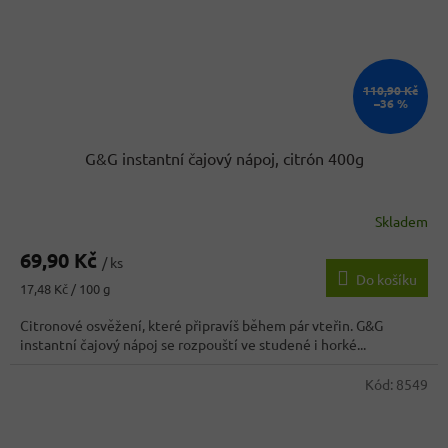
110,90 Kč
–36 %
G&G instantní čajový nápoj, citrón 400g
Skladem
Průměrné
hodnocení
69,90 Kč
produktu
/ ks
Do košíku
je
Měrná
17,48 Kč / 100 g
4,3
cena:
z
Citronové osvěžení, které připravíš během pár vteřin. G&G
5
instantní čajový nápoj se rozpouští ve studené i horké...
hvězdiček.
Kód:
8549