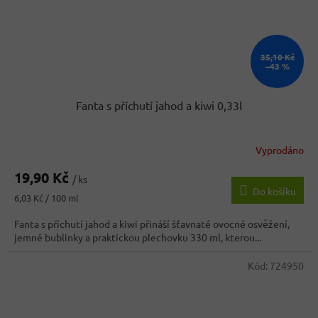
35,10 Kč
–43 %
Fanta s příchutí jahod a kiwi 0,33l
Vyprodáno
Průměrné
hodnocení
19,90 Kč
produktu
/ ks
Do košíku
je
Měrná
6,03 Kč / 100 ml
5,0
cena:
z
Fanta s příchutí jahod a kiwi přináší šťavnaté ovocné osvěžení,
5
jemné bublinky a praktickou plechovku 330 ml, kterou...
hvězdiček.
Kód:
724950