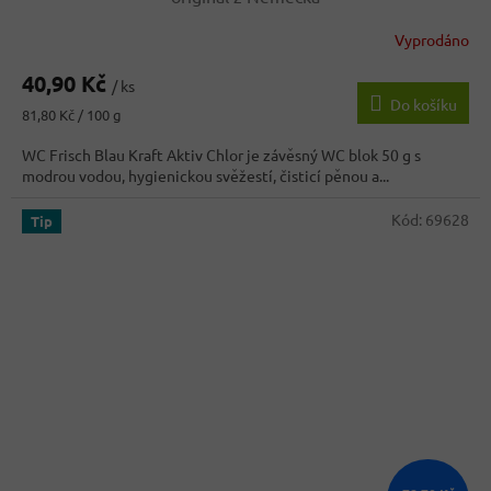
Vyprodáno
Průměrné
hodnocení
40,90 Kč
produktu
/ ks
Do košíku
je
Měrná
81,80 Kč / 100 g
5,0
cena:
z
WC Frisch Blau Kraft Aktiv Chlor je závěsný WC blok 50 g s
5
modrou vodou, hygienickou svěžestí, čisticí pěnou a...
hvězdiček.
Kód:
69628
Tip