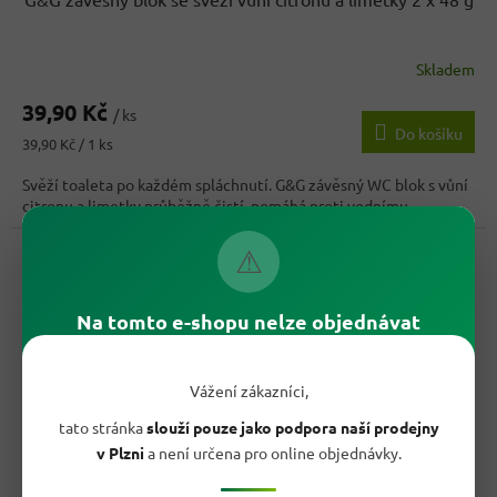
Skladem
39,90 Kč
/ ks
Do košíku
Měrná
39,90 Kč / 1 ks
cena:
Svěží toaleta po každém spláchnutí. G&G závěsný WC blok s vůní
citronu a limetky průběžně čistí, pomáhá proti vodnímu...
Kód:
6563
⚠
Na tomto e-shopu nelze objednávat
Vážení zákazníci,
tato stránka
slouží pouze jako podpora naší prodejny
v Plzni
a není určena pro online objednávky.