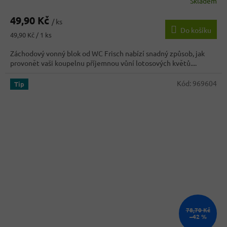
Skladem
49,90 Kč
/ ks
Do košíku
Měrná
49,90 Kč / 1 ks
cena:
Záchodový vonný blok od WC Frisch nabízí snadný způsob, jak
provonět vaši koupelnu příjemnou vůní lotosových květů....
Kód:
969604
Tip
78,70 Kč
–42 %