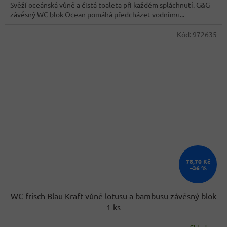
z
Svěží oceánská vůně a čistá toaleta při každém spláchnutí. G&G
5
závěsný WC blok Ocean pomáhá předcházet vodnímu...
hvězdiček.
Kód:
972635
78,70 Kč
–36 %
WC frisch Blau Kraft vůně lotusu a bambusu závěsný blok
1 ks