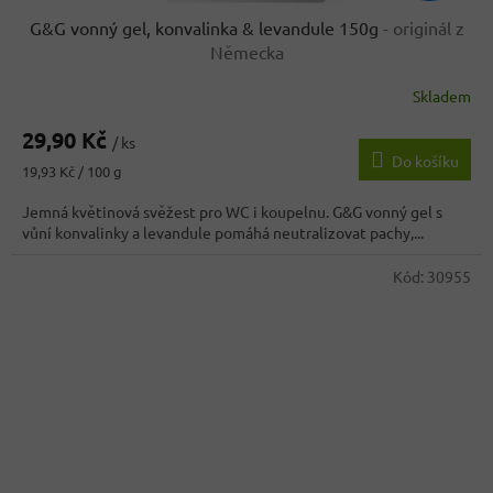
G&G vonný gel, konvalinka & levandule 150g
- originál z
Německa
Skladem
Průměrné
hodnocení
29,90 Kč
produktu
/ ks
Do košíku
je
Měrná
19,93 Kč / 100 g
3,8
cena:
z
Jemná květinová svěžest pro WC i koupelnu. G&G vonný gel s
5
vůní konvalinky a levandule pomáhá neutralizovat pachy,...
hvězdiček.
Kód:
30955