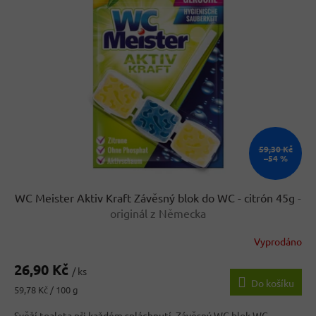
k
i
t
s
ů
p
r
o
d
u
k
t
ů
59,30 Kč
–54 %
WC Meister Aktiv Kraft Závěsný blok do WC - citrón 45g
-
originál z Německa
Vyprodáno
Průměrné
hodnocení
26,90 Kč
produktu
/ ks
Do košíku
je
Měrná
59,78 Kč / 100 g
4,5
cena:
z
Svěží toaleta při každém spláchnutí. Závěsný WC blok WC