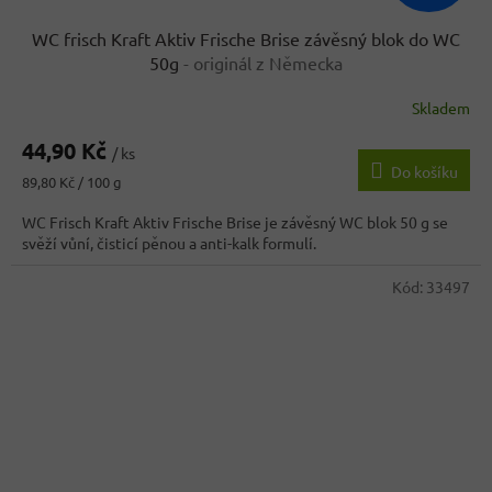
WC frisch Kraft Aktiv Frische Brise závěsný blok do WC
50g
- originál z Německa
Skladem
44,90 Kč
/ ks
Do košíku
Měrná
89,80 Kč / 100 g
cena:
WC Frisch Kraft Aktiv Frische Brise je závěsný WC blok 50 g se
svěží vůní, čisticí pěnou a anti-kalk formulí.
Kód:
33497