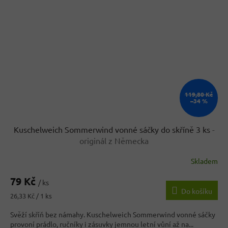
119,80 Kč
–34 %
Kuschelweich Sommerwind vonné sáčky do skříně 3 ks
-
originál z Německa
Skladem
Průměrné
hodnocení
79 Kč
produktu
/ ks
Do košíku
je
Měrná
26,33 Kč / 1 ks
4,0
cena:
z
Svěží skříň bez námahy. Kuschelweich Sommerwind vonné sáčky
5
provoní prádlo, ručníky i zásuvky jemnou letní vůní až na...