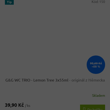
Kód:
150
Tip
95,60 Kč
–58 %
G&G WC TRIO - Lemon Tree 3x55ml
- originál z Německa
Skladem
Průměrné
hodnocení
39,90 Kč
produktu
/ ks
Do košíku
je