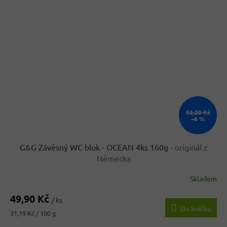
53,20 Kč
–6 %
G&G Závěsný WC blok - OCEAN 4ks 160g
- originál z
Německa
Skladem
Průměrné
hodnocení
49,90 Kč
produktu
/ ks
Do košíku
je
Měrná
31,19 Kč / 100 g
4,0
cena: