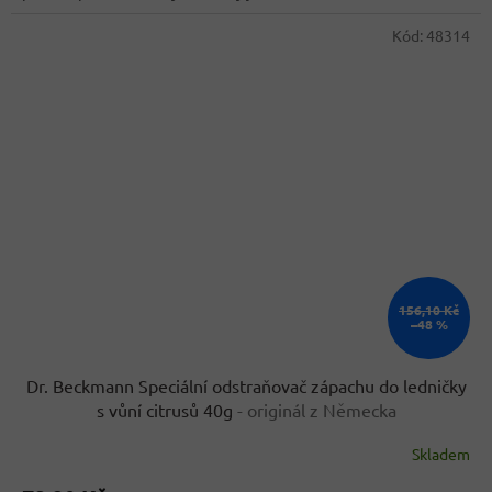
hvězdiček.
Kód:
48314
156,10 Kč
–48 %
Dr. Beckmann Speciální odstraňovač zápachu do ledničky
s vůní citrusů 40g
- originál z Německa
Skladem
Průměrné
hodnocení