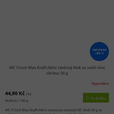
107,70 Kč
–58 %
WC Frisch Blau Kraft-Aktiv závěsný blok se svěží vůní
citrónu 50 g
Vyprodáno
44,90 Kč
/ ks
Do košíku
Měrná
89,80 Kč / 100 g
cena:
WC Frisch Blau Kraft-Aktiv Lemon je závěsný WC blok 50 g se