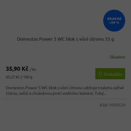
59,30 Kč
–39 %
Domestos Power 5 WC blok s vůní citronu 55 g
Skladem
Průměrné
hodnocení
35,90 Kč
produktu
/ ks
Do košíku
je
Měrná
65,27 Kč / 100 g
5,0
cena:
z
Domestos Power 5 WC blok s vůní citronu udržuje toaletu zářivě
5
čistou, svěží a chráněnou proti vodnímu kameni. Tuhý...
hvězdiček.
Kód:
1000120