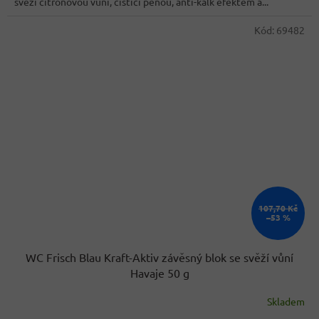
svěží citronovou vůní, čisticí pěnou, anti-kalk efektem a...
Kód:
69482
107,70 Kč
–53 %
WC Frisch Blau Kraft-Aktiv závěsný blok se svěží vůní
Havaje 50 g
Skladem