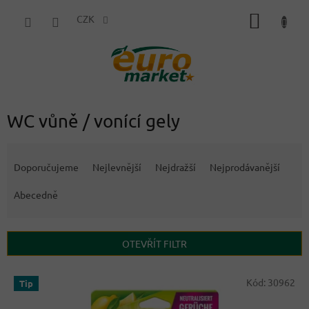
Přejít
NÁKUP
na
CZK
obsah
KOŠÍK
WC vůně / vonící gely
Ř
a
Doporučujeme
Nejlevnější
Nejdražší
Nejprodávanější
z
e
Abecedně
n
í
p
OTEVŘÍT FILTR
r
o
V
Kód:
30962
Tip
d
ý
u
p