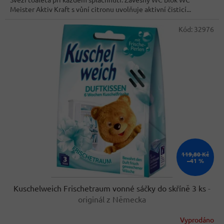
5
Meister Aktiv Kraft s vůní citronu uvolňuje aktivní čisticí...
hvězdiček.
Kód:
32976
119,80 Kč
–41 %
Kuschelweich Frischetraum vonné sáčky do skříně 3 ks
-
originál z Německa
Vyprodáno