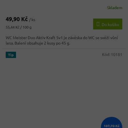
Skladem
Průměrné
hodnocení
49,90 Kč
produktu
/ ks
Do košíku
je
Měrná
55,44 Kč / 100 g
5,0
cena:
z
WC Meister Duo Aktiv Kraft 5v1 je závěska do WC se svěží vůní
5
lesa. Balení obsahuje 2 kusy po 45 g.
hvězdiček.
Kód:
10181
Tip
107,70 Kč