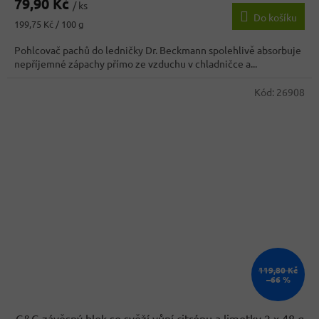
79,90 Kč
produktu
/ ks
Do košíku
je
Měrná
199,75 Kč / 100 g
4,1
cena:
z
Pohlcovač pachů do ledničky Dr. Beckmann spolehlivě absorbuje
5
nepříjemné zápachy přímo ze vzduchu v chladničce a...
hvězdiček.
Kód:
26908
119,80 Kč
–66 %
G&G závěsný blok se svěží vůní citrónu a limetky 2 x 48 g