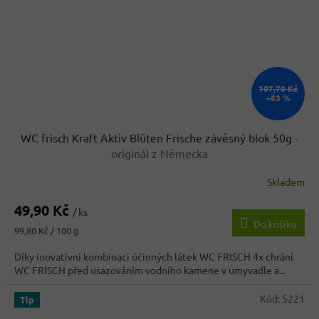
107,70 Kč
–53 %
WC frisch Kraft Aktiv Blüten Frische závěsný blok 50g
-
originál z Německa
Skladem
Průměrné
hodnocení
49,90 Kč
produktu
/ ks
Do košíku
je
Měrná
99,80 Kč / 100 g
3,5
cena:
z
Díky inovativní kombinaci účinných látek WC FRISCH 4x chrání
5
WC FRISCH před usazováním vodního kamene v umyvadle a...
hvězdiček.
Kód:
5221
Tip