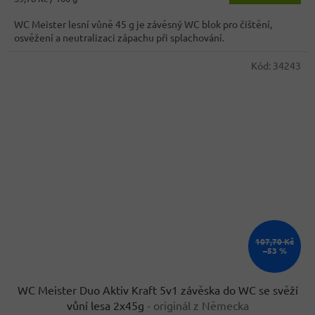
3,6
cena:
z
WC Meister lesní vůně 45 g je závěsný WC blok pro čištění,
5
osvěžení a neutralizaci zápachu při splachování.
hvězdiček.
Kód:
34243
107,70 Kč
–53 %
WC Meister Duo Aktiv Kraft 5v1 závěska do WC se svěží
vůní lesa 2x45g
- originál z Německa