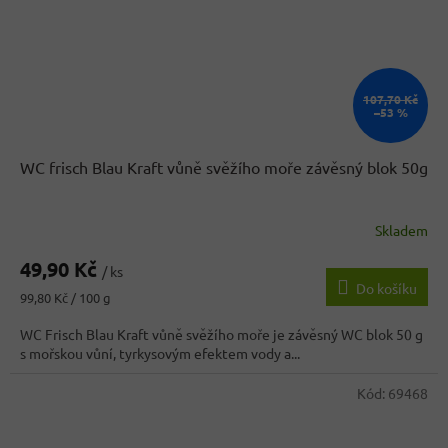
107,70 Kč
–53 %
WC frisch Blau Kraft vůně svěžího moře závěsný blok 50g
Skladem
49,90 Kč
/ ks
Do košíku
Měrná
99,80 Kč / 100 g
cena:
WC Frisch Blau Kraft vůně svěžího moře je závěsný WC blok 50 g
s mořskou vůní, tyrkysovým efektem vody a...
Kód:
69468