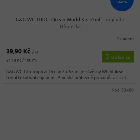
–62 %
G&G WC TRIO - Ocean World 3 x 55ml
- originál z
Německa
Skladem
Průměrné
hodnocení
39,90 Kč
produktu
/ ks
Do košíku
je
Měrná
24,18 Kč / 100 ml
4,2
cena:
z
G&G WC Trio Tropical Ocean 3 x 55 ml je závěsný WC blok se
5
třemi tekutými náplněmi. Pomáhá průběžně provonět a čistit...
hvězdiček.
Kód:
33480