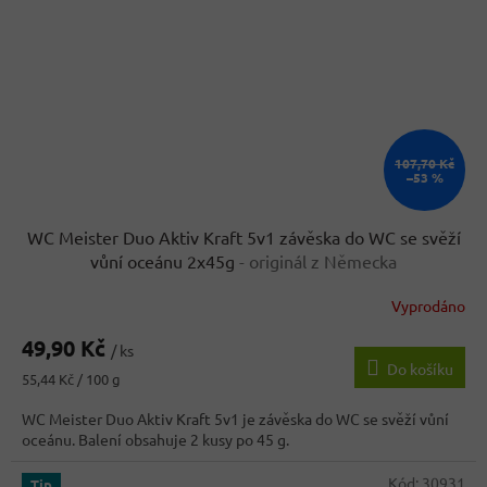
107,70 Kč
–53 %
WC Meister Duo Aktiv Kraft 5v1 závěska do WC se svěží
vůní oceánu 2x45g
- originál z Německa
Vyprodáno
Průměrné
hodnocení
49,90 Kč
produktu
/ ks
Do košíku
je
Měrná
55,44 Kč / 100 g
5,0
cena:
z
WC Meister Duo Aktiv Kraft 5v1 je závěska do WC se svěží vůní
5
oceánu. Balení obsahuje 2 kusy po 45 g.
hvězdiček.
Kód:
30931
Tip