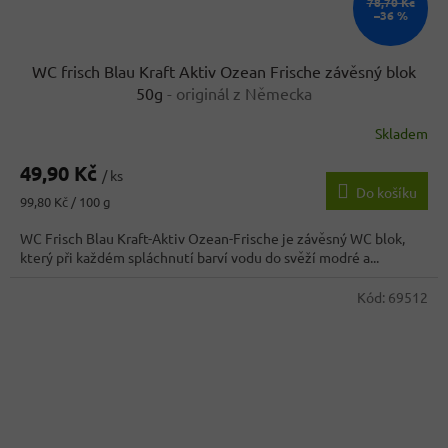
78,70 Kč
–36 %
WC frisch Blau Kraft Aktiv Ozean Frische závěsný blok
50g
- originál z Německa
Skladem
Průměrné
hodnocení
49,90 Kč
produktu
/ ks
Do košíku
je
Měrná
99,80 Kč / 100 g
5,0
cena:
z
WC Frisch Blau Kraft-Aktiv Ozean-Frische je závěsný WC blok,
5
který při každém spláchnutí barví vodu do svěží modré a...
hvězdiček.
Kód:
69512