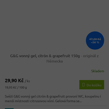
47,20 Kč
–36 %
G&G vonný gel, citrón & grapefruit 150g
- originál z
Německa
Skladem
Průměrné
hodnocení
29,90 Kč
produktu
/ ks
Do košíku
je
Měrná
19,93 Kč / 100 g
4,0
cena:
z
Svěží G&G vonný gel citrón & grapefruit provoní WC, koupelnu i
5
menší místnosti citrusovou vůní. Gelová forma se...
hvězdiček.