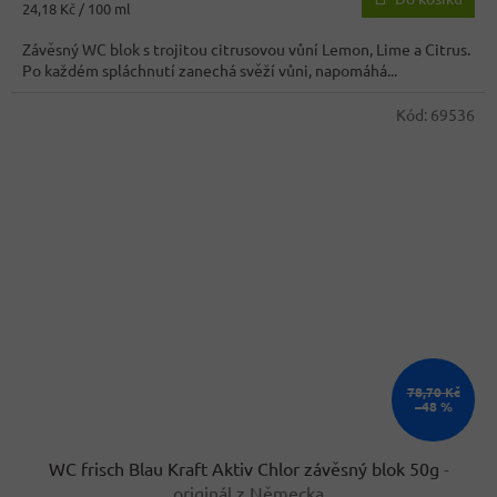
Měrná
24,18 Kč / 100 ml
4,1
cena:
z
Závěsný WC blok s trojitou citrusovou vůní Lemon, Lime a Citrus.
5
Po každém spláchnutí zanechá svěží vůni, napomáhá...
hvězdiček.
Kód:
69536
78,70 Kč
–48 %
WC frisch Blau Kraft Aktiv Chlor závěsný blok 50g
-
originál z Německa