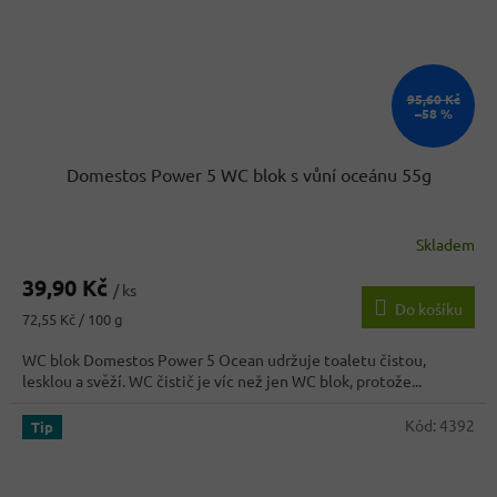
95,60 Kč
–58 %
Domestos Power 5 WC blok s vůní oceánu 55g
Skladem
Průměrné
hodnocení
39,90 Kč
produktu
/ ks
Do košíku
je
Měrná
72,55 Kč / 100 g
5,0
cena:
z
WC blok Domestos Power 5 Ocean udržuje toaletu čistou,
5
lesklou a svěží. WC čistič je víc než jen WC blok, protože...
hvězdiček.
Kód:
4392
Tip