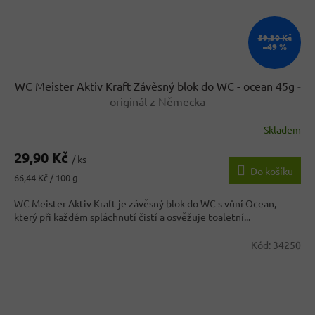
59,30 Kč
–49 %
WC Meister Aktiv Kraft Závěsný blok do WC - ocean 45g
-
originál z Německa
Skladem
Průměrné
hodnocení
29,90 Kč
produktu
/ ks
Do košíku
je
Měrná
66,44 Kč / 100 g
4,2
cena:
z
WC Meister Aktiv Kraft je závěsný blok do WC s vůní Ocean,
5
který při každém spláchnutí čistí a osvěžuje toaletní...
hvězdiček.
Kód:
34250