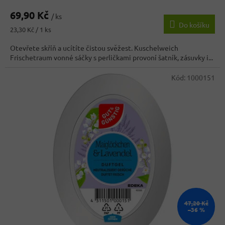
69,90 Kč
/ ks
Do košíku
Měrná
23,30 Kč / 1 ks
cena:
Otevřete skříň a ucítíte čistou svěžest. Kuschelweich
Frischetraum vonné sáčky s perličkami provoní šatník, zásuvky i...
Kód:
1000151
47,20 Kč
–36 %