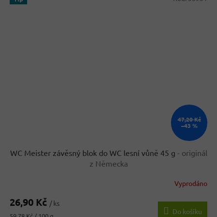
47,20 Kč
–43 %
WC Meister závěsný blok do WC lesní vůně 45 g
- originál
z Německa
Vyprodáno
Průměrné
hodnocení
26,90 Kč
produktu
/ ks
Do košíku
je
Měrná
59,78 Kč / 100 g