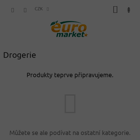
Přejít
NÁKUP
na
CZK
obsah
KOŠÍK
Drogerie
Produkty teprve připravujeme.
Můžete se ale podívat na ostatní kategorie.