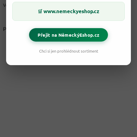
Velkoobchod
www.nemeckyeshop.cz
🛒
Přijímáme online platby
Přejít na NěmeckýEshop.cz
Chci si jen prohlédnout sortiment