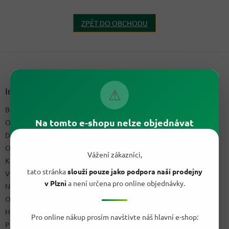
ZPĚT DO OBCHODU
Z
á
p
a
Informace pro vás
⚠
t
Blog a recepty
í
Na tomto e-shopu nelze objednávat
O nás
Doprava & platby
Obchodní podmínky
Vážení zákazníci,
Kontakty
tato stránka
slouží pouze jako podpora naší prodejny
Výdejní místo
v Plzni
a není určena pro online objednávky.
Napište nám
Ochrana osobních údajů GDPR
Hodnocení obchodu
Pro online nákup prosím navštivte náš hlavní e-shop:
Podmínky uplatnění práv z vadného plnění a reklamační řád