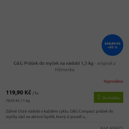
240,80 Kč
–50 %
G&G Prášek do myček na nádobí 1,5 kg
- originál z
Německa
Vyprodáno
Průměrné
hodnocení
119,90 Kč
produktu
/ ks
Do košíku
je
Měrná
79,93 Kč / 1 kg
3,6
cena:
z
Zářivě čisté nádobí v každém cyklu. G&G Compact prášek do
5
myčky sází na aktivní kyslík, který si poradí s...
hvězdiček.
Kód:
400475