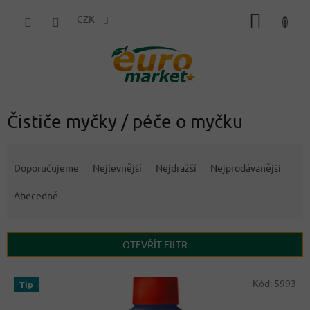
Přejít
NÁKUP
na
CZK
obsah
KOŠÍK
Čističe myčky / péče o myčku
Ř
a
Doporučujeme
Nejlevnější
Nejdražší
Nejprodávanější
z
e
Abecedně
n
í
p
OTEVŘÍT FILTR
r
o
V
Kód:
5993
Tip
d
ý
u
p