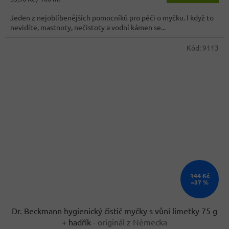
cena:
Jeden z nejoblíbenějších pomocníků pro péči o myčku. I když to
nevidíte, mastnoty, nečistoty a vodní kámen se...
Kód:
9113
144 Kč
–37 %
Dr. Beckmann hygienický čistič myčky s vůní limetky 75 g
+ hadřík
- originál z Německa