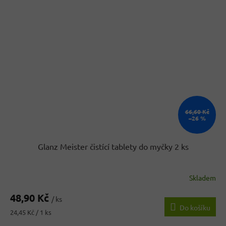
66,60 Kč
–26 %
Glanz Meister čistící tablety do myčky 2 ks
Skladem
48,90 Kč
/ ks
Do košíku
Měrná
24,45 Kč / 1 ks
cena: