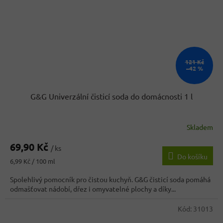
121 Kč
–42 %
G&G Univerzální čisticí soda do domácnosti 1 l
Skladem
69,90 Kč
/ ks
Do košíku
Měrná
6,99 Kč / 100 ml
cena:
Spolehlivý pomocník pro čistou kuchyň. G&G čisticí soda pomáhá
odmašťovat nádobí, dřez i omyvatelné plochy a díky...
Kód:
31013