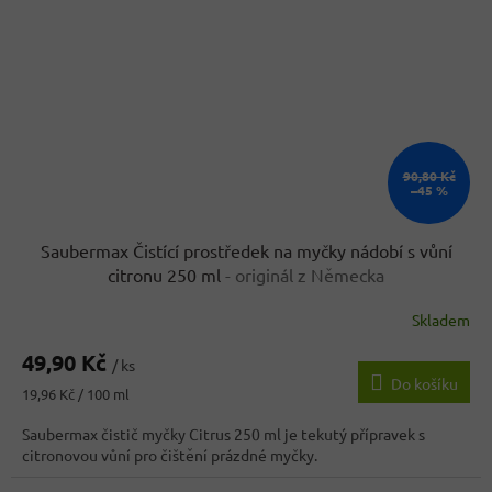
90,80 Kč
–45 %
Saubermax Čistící prostředek na myčky nádobí s vůní
citronu 250 ml
- originál z Německa
Skladem
49,90 Kč
/ ks
Do košíku
Měrná
19,96 Kč / 100 ml
cena:
Saubermax čistič myčky Citrus 250 ml je tekutý přípravek s
citronovou vůní pro čištění prázdné myčky.