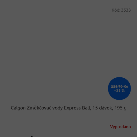
hvězdiček.
Kód:
3533
228,70 Kč
–38 %
Calgon Změkčovač vody Express Ball, 15 dávek, 195 g
Vyprodáno