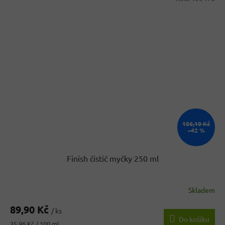
156,10 Kč
–42 %
Finish čistič myčky 250 ml
Skladem
89,90 Kč
/ ks
Do košíku
Měrná
35,96 Kč / 100 ml