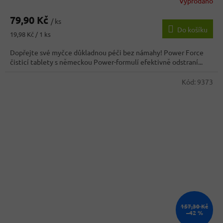
Vyprodáno
79,90 Kč
/ ks
Do košíku
Měrná
19,98 Kč / 1 ks
cena:
Dopřejte své myčce důkladnou péči bez námahy! Power Force
čisticí tablety s německou Power-formulí efektivně odstraní...
Kód:
9373
157,30 Kč
–42 %