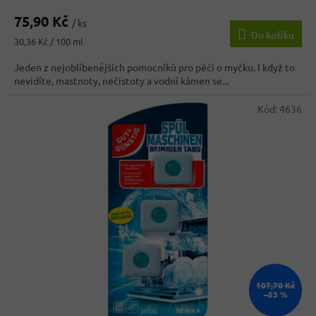
75,90 Kč
/ ks
Do košíku
Měrná
30,36 Kč / 100 ml
cena:
Jeden z nejoblíbenějších pomocníků pro péči o myčku. I když to
nevidíte, mastnoty, nečistoty a vodní kámen se...
Kód:
4636
107,70 Kč
–53 %