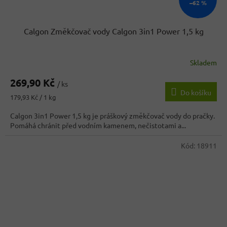
–62 %
Calgon Změkčovač vody Calgon 3in1 Power 1,5 kg
Skladem
269,90 Kč
/ ks
Do košíku
Měrná
179,93 Kč / 1 kg
cena:
Calgon 3in1 Power 1,5 kg je práškový změkčovač vody do pračky.
Pomáhá chránit před vodním kamenem, nečistotami a...
Kód:
18911