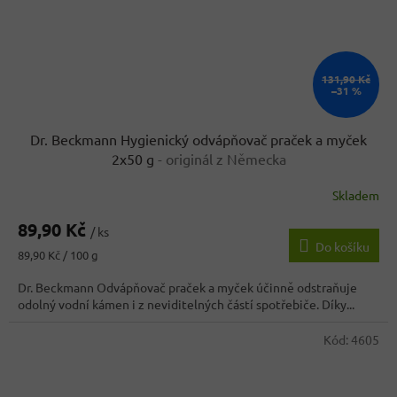
131,90 Kč
–31 %
Dr. Beckmann Hygienický odvápňovač praček a myček
2x50 g
- originál z Německa
Skladem
89,90 Kč
/ ks
Do košíku
Měrná
89,90 Kč / 100 g
cena:
Dr. Beckmann Odvápňovač praček a myček účinně odstraňuje
odolný vodní kámen i z neviditelných částí spotřebiče. Díky...
Kód:
4605