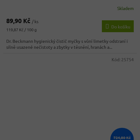
Skladem
Průměrné
hodnocení
89,90 Kč
produktu
/ ks
Do košíku
je
Měrná
119,87 Kč / 100 g
3,3
cena:
z
Dr. Beckmann hygienický čistič myčky s vůní limetky odstraní i
5
silně usazené nečistoty a zbytky v těsnění, hranách a...
hvězdiček.
Kód:
25754
724,80 Kč