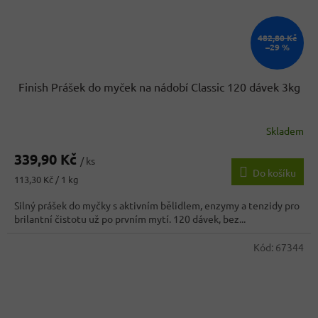
482,80 Kč
–29 %
Finish Prášek do myček na nádobí Classic 120 dávek 3kg
Skladem
Průměrné
hodnocení
339,90 Kč
produktu
/ ks
Do košíku
je
Měrná
113,30 Kč / 1 kg
3,0
cena:
z
Silný prášek do myčky s aktivním bělidlem, enzymy a tenzidy pro
5
brilantní čistotu už po prvním mytí. 120 dávek, bez...
hvězdiček.
Kód:
67344