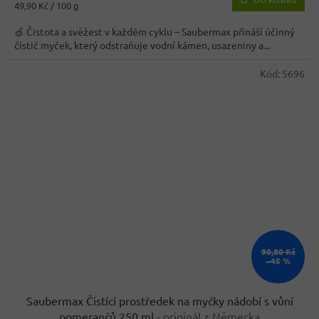
Měrná
49,90 Kč / 100 g
cena:
🍏 Čistota a svěžest v každém cyklu – Saubermax přináší účinný
čistič myček, který odstraňuje vodní kámen, usazeniny a...
Kód:
5696
90,80 Kč
–45 %
Saubermax Čistící prostředek na myčky nádobí s vůní
pomerančů 250 ml
- originál z Německa