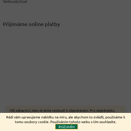
Velkoobchod
Přijímáme online platby
Milí zákazníci, tato stránka neslouží k objednávání. Pro objednávku
zboží on-line využijte naše webové stránky www.nemeckyeshop.cz
Rádi vám upravujeme nabídku na míru, ale abychom to zvládli, používáme k
Děkujeme.
tomu soubory cookie. Používáním tohoto webu s tím souhlasíte.
ROZUMÍM