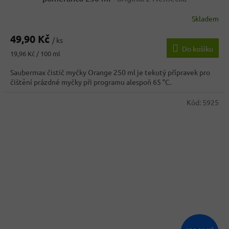
Skladem
49,90 Kč
/ ks
Do košíku
Měrná
19,96 Kč / 100 ml
cena:
Saubermax čistič myčky Orange 250 ml je tekutý přípravek pro
čištění prázdné myčky při programu alespoň 65 °C.
Kód:
5925