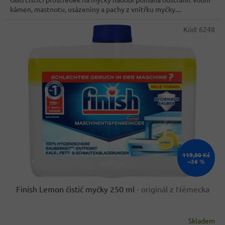
5
kámen, mastnotu, usázeniny a pachy z vnitřku myčky....
hvězdiček.
Kód:
6248
119,80 Kč
–36 %
Finish Lemon čistič myčky 250 ml
- originál z Německa
Skladem