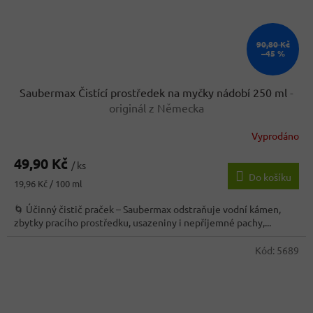
90,80 Kč
–45 %
Saubermax Čistící prostředek na myčky nádobí 250 ml
-
originál z Německa
Vyprodáno
49,90 Kč
/ ks
Do košíku
Měrná
19,96 Kč / 100 ml
cena:
🌀 Účinný čistič praček – Saubermax odstraňuje vodní kámen,
zbytky pracího prostředku, usazeniny i nepříjemné pachy,...
Kód:
5689