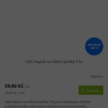
107,70 Kč
–44 %
G&G Kapsle na čištění pračky 3 ks
Skladem
Průměrné
hodnocení
59,90 Kč
produktu
/ ks
Do košíku
je
Měrná
19,97 Kč / 1 ks
3,4
cena:
z
G&G Kapsle na čištění pračky 3 ks jsou tablety pro čištění
5
prázdné pračky, odstranění zbytků pracích prostředků,...