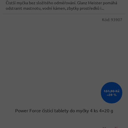
Čistší myčka bez složitého odměřování. Glanz Meister pomáhá
odstranit mastnotu, vodní kámen, zbytky prostředků i...
Kód:
93907
131,90 Kč
–39 %
Power Force čisticí tablety do myčky 4 ks 4×20 g