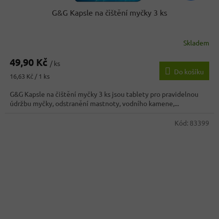
G&G Kapsle na čištění myčky 3 ks
Skladem
Průměrné
hodnocení
49,90 Kč
produktu
/ ks
Do košíku
je
Měrná
16,63 Kč / 1 ks
3,7
cena:
z
G&G Kapsle na čištění myčky 3 ks jsou tablety pro pravidelnou
5
údržbu myčky, odstranění mastnoty, vodního kamene,...
hvězdiček.
Kód:
83399