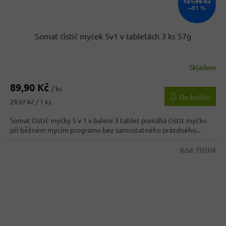
131,90 Kč
–31 %
Somat čistič myček 5v1 v tabletách 3 ks 57g
Skladem
89,90 Kč
/ ks
Do košíku
Měrná
29,97 Kč / 1 ks
cena:
Somat čistič myčky 5 v 1 v balení 3 tablet pomáhá čistit myčku
při běžném mycím programu bez samostatného prázdného...
Kód:
70204