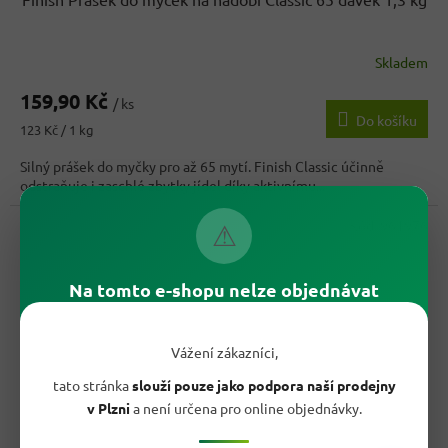
Skladem
159,90 Kč
/ ks
Do košíku
Měrná
123 Kč / 1 kg
cena:
Silný prášek do myčky pro až 65 mytí. Finish Classic účinně
odstraňuje i zaschlé zbytky jídel díky aktivnímu...
Kód:
961976
⚠
Na tomto e-shopu nelze objednávat
Vážení zákazníci,
tato stránka
slouží pouze jako podpora naší prodejny
v Plzni
a není určena pro online objednávky.