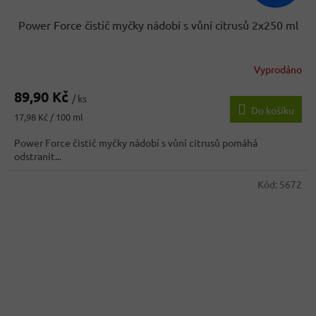
Power Force čistič myčky nádobí s vůní citrusů 2x250 ml
Vyprodáno
89,90 Kč
/ ks
Do košíku
Měrná
17,98 Kč / 100 ml
cena:
Power Force čistič myčky nádobí s vůní citrusů pomáhá
odstranit...
Kód:
5672