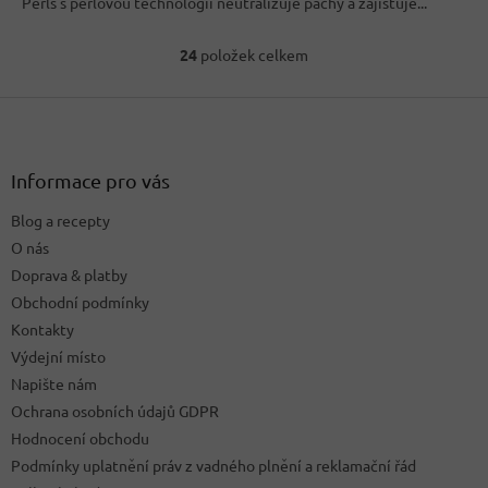
Perls s perlovou technologií neutralizuje pachy a zajišťuje...
24
položek celkem
O
v
Z
l
á
á
d
p
a
a
Informace pro vás
c
t
í
Blog a recepty
í
p
O nás
r
v
Doprava & platby
k
Obchodní podmínky
y
Kontakty
v
ý
Výdejní místo
p
Napište nám
i
Ochrana osobních údajů GDPR
s
u
Hodnocení obchodu
Podmínky uplatnění práv z vadného plnění a reklamační řád