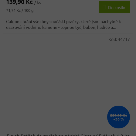
139,90 Kč
/ ks
Do košíku
Měrná
71,74 Kč / 100 g
cena:
Calgon chrání všechny součásti pračky, které jsou náchylné k
usazování vodního kamene - topnou tyč, buben, hadice a...
Kód:
44717
229,90 Kč
–30 %
Finish Prášek do myček na nádobí Classic 65 dávek 1,3 kg