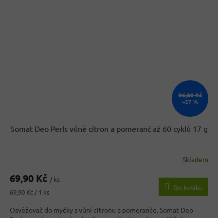
96,80 Kč
–27 %
Somat Deo Perls vůně citron a pomeranč až 60 cyklů 17 g
Skladem
69,90 Kč
/ ks
Do košíku
Měrná
69,90 Kč / 1 ks
cena:
Osvěžovač do myčky s vůní citronu a pomeranče. Somat Deo