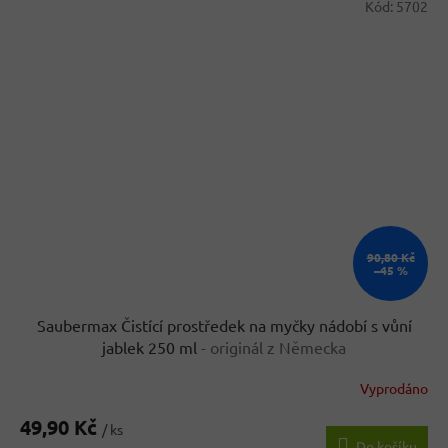
Kód:
5702
90,80 Kč
–45 %
Saubermax Čistící prostředek na myčky nádobí s vůní
jablek 250 ml
- originál z Německa
Vyprodáno
49,90 Kč
/ ks
Do košíku