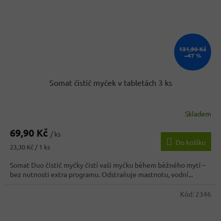
131,90 Kč
–47 %
Somat čistič myček v tabletách 3 ks
Skladem
69,90 Kč
/ ks
Do košíku
Měrná
23,30 Kč / 1 ks
cena:
Somat Duo čistič myčky čistí vaši myčku během běžného mytí –
bez nutnosti extra programu. Odstraňuje mastnotu, vodní...
Kód:
2346