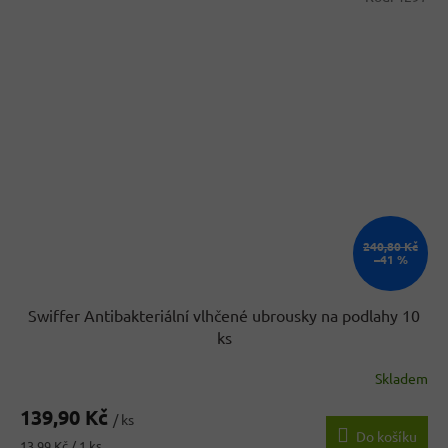
240,80 Kč
–41 %
Swiffer Antibakteriální vlhčené ubrousky na podlahy 10
ks
Skladem
Průměrné
hodnocení
139,90 Kč
produktu
/ ks
Do košíku
je
Měrná
13,99 Kč / 1 ks