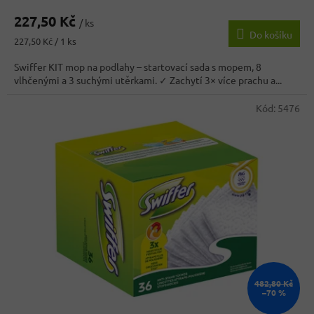
hodnocení
227,50 Kč
produktu
/ ks
Do košíku
je
Měrná
227,50 Kč / 1 ks
3,6
cena:
z
Swiffer KIT mop na podlahy – startovací sada s mopem, 8
5
vlhčenými a 3 suchými utěrkami. ✓ Zachytí 3× více prachu a...
hvězdiček.
Kód:
5476
482,80 Kč
–70 %