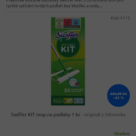
5
rychlé vytírání tvrdých podlah bez kbelíku a vody....
hvězdiček.
Kód:
6113
603,80 Kč
–62 %
Swiffer KIT mop na podlahy 1 ks
- originál z Německa
Skladem
Průměrné