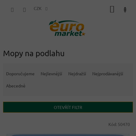
Přejít
NÁKUP
na
CZK
obsah
KOŠÍK
Mopy na podlahu
Ř
a
Doporučujeme
Nejlevnější
Nejdražší
Nejprodávanější
z
e
Abecedně
n
í
p
OTEVŘÍT FILTR
r
o
V
Kód:
50470
d
ý
u
p