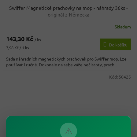
Swiffer Magnetické prachovky na mop - náhrady 36ks
-
originál z Německa
Skladem
Průměrné
hodnocení
143,30 Kč
produktu
/ ks
Do košíku
je
Měrná
3,98 Kč / 1 ks
3,3
cena:
z
Sada náhradních magnetických prachovek pro Swiffer mop. Lze
5
používat i ručně. Dokonale na sebe váže nečistoty, prach...
hvězdiček.
Kód:
50425
⚠