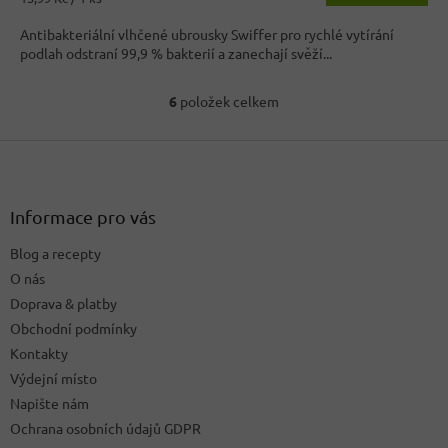
4,1
cena:
z
Antibakteriální vlhčené ubrousky Swiffer pro rychlé vytírání
5
podlah odstraní 99,9 % bakterií a zanechají svěží...
hvězdiček.
6
položek celkem
O
v
Z
l
á
á
d
p
a
a
Informace pro vás
c
t
í
Blog a recepty
í
p
O nás
r
v
Doprava & platby
k
Obchodní podmínky
y
Kontakty
v
ý
Výdejní místo
p
Napište nám
i
Ochrana osobních údajů GDPR
s