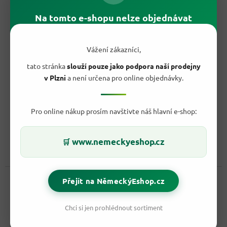
Na tomto e-shopu nelze objednávat
204,50 Kč
–36 %
Vážení zákazníci,
Swiffer Vlhčené ubrousky na podlahy v citrónové lázni 12
tato stránka
slouží pouze jako podpora naší prodejny
ks
- originál z Německa
v Plzni
a není určena pro online objednávky.
Skladem
Průměrné
hodnocení
Pro online nákup prosím navštivte náš hlavní e-shop:
129,90 Kč
produktu
/ ks
Do košíku
je
Měrná
10,83 Kč / 1 ks
4,1
cena:
www.nemeckyeshop.cz
🛒
z
Praktické a velmi oblíbené ubrousky na podlahy Swiffer s
5
citrusovou svěžestí bez problému odstraní silné nečistoty a...
hvězdiček.
Kód:
2889
Novinka
Přejít na NěmeckýEshop.cz
Chci si jen prohlédnout sortiment