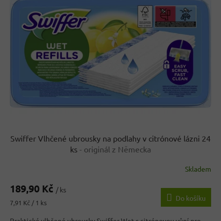
k
i
t
s
ů
p
r
o
d
u
k
t
ů
Swiffer Vlhčené ubrousky na podlahy v citrónové lázni 24
ks
- originál z Německa
Skladem
Průměrné
hodnocení
189,90 Kč
produktu
/ ks
Do košíku
je
Měrná
7,91 Kč / 1 ks
3,6
cena:
z
Praktické vlhčené ubrousky Swiffer Wet s citrónovou vůní pro