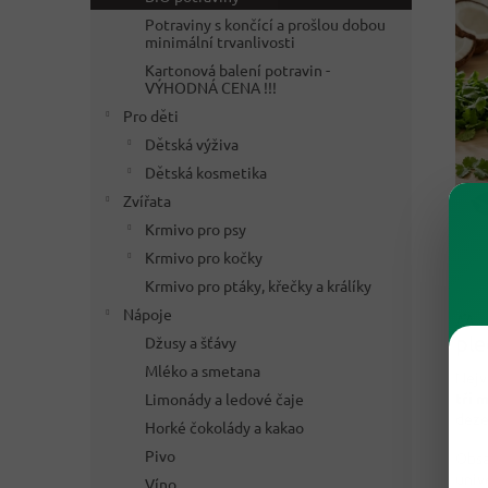
Potraviny s končící a prošlou dobou
minimální trvanlivosti
Kartonová balení potravin -
VÝHODNÁ CENA !!!
Pro děti
Dětská výživa
Dětská kosmetika
Zvířata
Krmivo pro psy
Krmivo pro kočky
Krmivo pro ptáky, křečky a králíky
Nápoje
⚖️ 
ple
Džusy a šťávy
Mléko a smetana
Nejv
tři 
Limonády a ledové čaje
deze
Horké čokolády a kakao
Pivo
Obs
univ
Víno