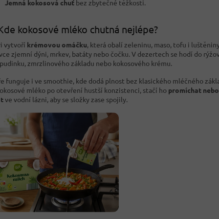
Jemná kokosová chuť
bez zbytečné těžkosti.
Kde kokosové mléko chutná nejlépe?
ri vytvoří
krémovou omáčku
, která obalí zeleninu, maso, tofu i luštěniny
vce zjemní dýni, mrkev, batáty nebo čočku. V dezertech se hodí do rýžov
 pudinku, zmrzlinového základu nebo kokosového krému.
e funguje i ve smoothie, kde dodá plnost bez klasického mléčného zákl
okosové mléko po otevření hustší konzistenci, stačí ho
promíchat nebo
t
ve vodní lázni, aby se složky zase spojily.