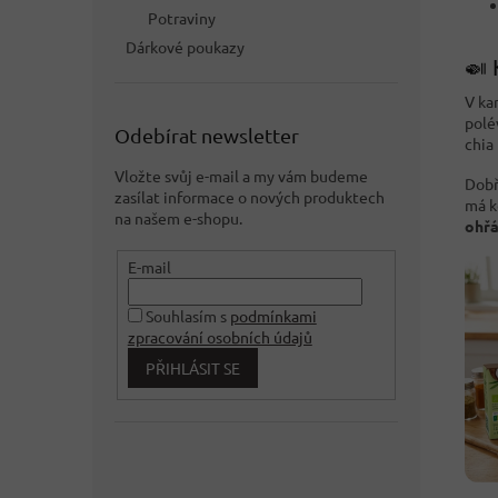
Potraviny
Dárkové poukazy
🍛 
V ka
polé
Odebírat newsletter
chia
Vložte svůj e-mail a my vám budeme
Dobř
zasílat informace o nových produktech
má k
na našem e-shopu.
ohřá
E-mail
Souhlasím s
podmínkami
zpracování osobních údajů
PŘIHLÁSIT SE