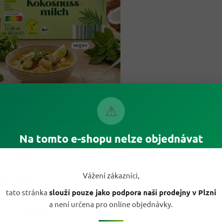
⚠
Na tomto e-shopu nelze objednávat
Jak si stojí proti běžnému kokosovému mléku v
chovce?
ětší rozdíl je v porcování. U velké plechovky často řešíš, co se zbytkem.
Vážení zákazníci,
menší krabičky
, které se snáz dávkují do jedné večeře, jedné omáčky ne
rtu. Balení je skladné a dobře se hodí do spíže.
tato stránka
slouží pouze jako podpora naší prodejny v Plzni
a není určena pro online objednávky.
ah
65 % kokosového extraktu
dává mléku příjemnou plnost. Při vaření 
erzálně: zjemní chilli, kari pastu i rajčatový základ a v sladkých receptec