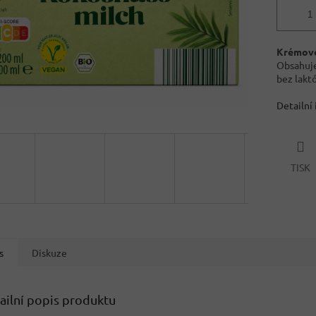
Krémové 
Obsahuje
bez laktó
Detailní
TISK
s
Diskuze
ailní popis produktu