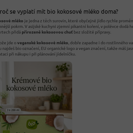
roč se vyplatí mít bio kokosové mléko doma?
osové mléko
je jedna z těch surovin, které obyčejné jídlo rychle promění
mnější pokrm. V asijské kuchyni zjemní pikantní koření, v polévce dodá h
rtech přidá
přirozeně kokosovou chuť
bez složité přípravy.
ože jde o
veganské kokosové mléko
, dobře zapadne i do rostlinného va
u najdeš bio označení, EU organické logo a vegan značení, takže máš ja
taci při nákupu i při plánování jídelníčku.