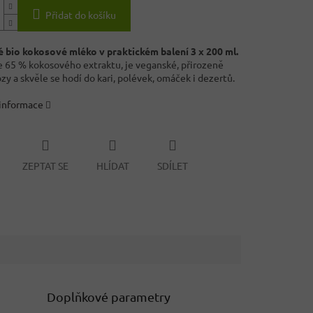
Přidat do košíku
bio kokosové mléko v praktickém balení 3 x 200 ml.
 65 % kokosového extraktu, je veganské, přirozeně
zy a skvěle se hodí do kari, polévek, omáček i dezertů.
 informace
ZEPTAT SE
HLÍDAT
SDÍLET
Doplňkové parametry