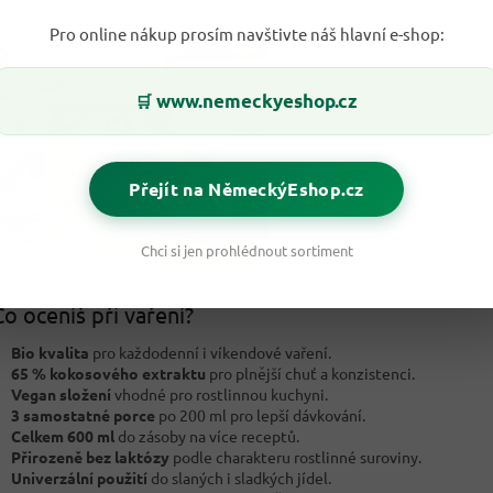
krémová rostlinná složka
.
Pro online nákup prosím navštivte náš hlavní e-shop:
www.nemeckyeshop.cz
🛒
Přejít na NěmeckýEshop.cz
Chci si jen prohlédnout sortiment
o oceníš při vaření?
Bio kvalita
pro každodenní i víkendové vaření.
65 % kokosového extraktu
pro plnější chuť a konzistenci.
Vegan složení
vhodné pro rostlinnou kuchyni.
3 samostatné porce
po 200 ml pro lepší dávkování.
Celkem 600 ml
do zásoby na více receptů.
Přirozeně bez laktózy
podle charakteru rostlinné suroviny.
Univerzální použití
do slaných i sladkých jídel.