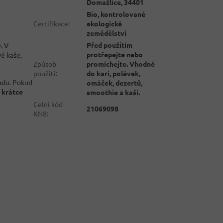
Domažlice, 34401
Bio, kontrolované
Certifikace
:
ekologické
zemědělství
Před použitím
. V
protřepejte nebo
é kaše,
Způsob
promíchejte. Vhodné
použití
:
do kari, polévek,
adu. Pokud
omáček, dezertů,
 krátce
smoothie a kaší.
Celní kód
21069098
KN8
: