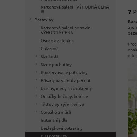
Kartonová balení - VÝHODNÁ CENA
❓ P
!!!
Potraviny
Kok
a je
Kartonová balení potravin -
VÝHODNÁ CENA
deze
Ovoce a zelenina
Prot
Chlazené
obal
orien
Sladkosti
Slané pochutiny
Konzervované potraviny
Přísady na vaření a pečení
Džemy, medy a čokokrémy
Omáčky, kečupy, hořčice
Těstoviny, rýže, pečivo
Cereálie a müsli
Instantní jídla
Bezlepkové potraviny
BIO potraviny