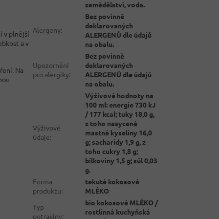
zemědělství, voda.
Bez povinně
deklarovaných
Alergeny
:
 v plnější
ALERGENŮ dle údajů
ebkost a v
na obalu.
Bez povinně
Upozornění
deklarovaných
ření. Na
pro alergiky
:
ALERGENŮ dle údajů
snou
na obalu.
Výživové hodnoty na
100 ml: energie 730 kJ
/ 177 kcal; tuky 18,0 g,
z toho nasycené
Výživové
mastné kyseliny 16,0
údaje
:
g; sacharidy 1,9 g, z
toho cukry 1,8 g;
bílkoviny 1,5 g; sůl 0,03
g.
Forma
tekuté kokosové
produktu
:
MLÉKO
bio kokosové MLÉKO /
Typ
rostlinná kuchyňská
potraviny
: