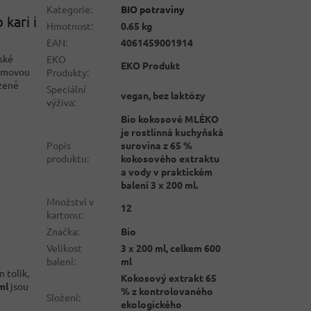
Kategorie
:
BIO potraviny
kari i
Hmotnost
:
0.65 kg
EAN
:
4061459001914
ské
EKO
EKO Produkt
rémovou
Produkty
:
ozeně
Speciální
vegan, bez laktózy
výživa
:
Bio kokosové MLÉKO
je rostlinná kuchyňská
Popis
surovina z 65 %
produktu
:
kokosového extraktu
a vody v praktickém
balení 3 x 200 ml.
Množství v
12
kartonu
:
Značka
:
Bio
Velikost
3 x 200 ml, celkem 600
balení
:
ml
 tolik,
Kokosový extrakt 65
ml
jsou
% z kontrolovaného
Složení
:
ekologického