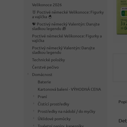
n
Velikonoce 2026
e
🐰 Poctivé německé Velikonoce: Figurky
l
a vajíčka 🐣
💝 Poctivý německý Valentýn: Darujte
sladkou legendu 🎁
Poctivé německé Velikonoce: Figurky a
vajíčka
Poctivý německý Valentýn: Darujte
sladkou legendu
Technické položky
Čerstvé pečivo
Domácnost
Baterie
Kartonová balení - VÝHODNÁ CENA
Praní
Popi
Čistící prostředky
Prostředky na nádobí / do myčky
Úklidové pomůcky
Det
Toaletní papíry, kapesníky