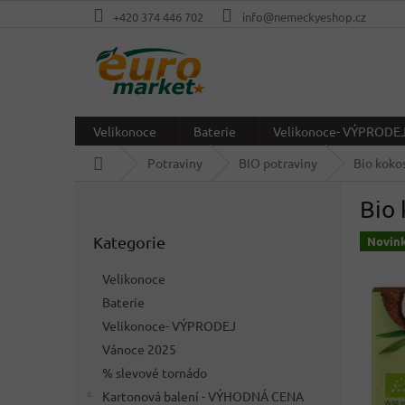
Přejít
+420 374 446 702
info@nemeckyeshop.cz
na
obsah
Velikonoce
Baterie
Velikonoce- VÝPRODE
Domů
Potraviny
BIO potraviny
Bio koko
P
Bio 
o
Přeskočit
s
Kategorie
kategorie
Novin
t
r
Velikonoce
a
Baterie
n
Velikonoce- VÝPRODEJ
n
í
Vánoce 2025
p
% slevové tornádo
a
Kartonová balení - VÝHODNÁ CENA