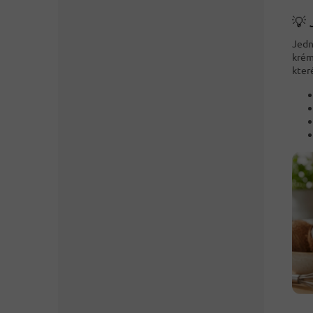
💡 
Jedn
krém
kter