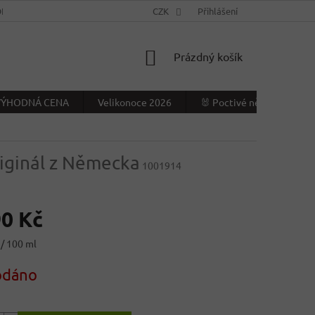
NÍ PODMÍNKY
KONTAKTY
CZK
VÝDEJNÍ MÍSTO
Přihlášení
NAPIŠTE NÁ
NÁKUPNÍ
Prázdný košík
KOŠÍK
- VÝHODNÁ CENA
Velikonoce 2026
🐰 Poctivé německé Veliko
riginál z Německa
1001914
90 Kč
 / 100 ml
odáno