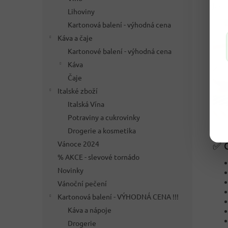
jako
Lihoviny
Kartonová balení - výhodná cena
Káva a čaje
Kartonové balení - výhodná cena
Káva
Čaje
Italské zboží
Italská Vína
Potraviny a cukrovinky
Drogerie a kosmetika
Vánoce 2024
✅ C
% AKCE - slevové tornádo
Novinky
Vánoční pečení
Kartonová balení - VÝHODNÁ CENA !!!
Káva a nápoje
Drogerie