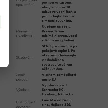
pevnou konzistenci,
upozornění
:
ohřejte ho 5 až 10
minut ve vodní lázni a
promíchejte. Kvalita
tím není ovlivněna.
Uvedeno na obalu.
Minimální
Přesné datum
trvanlivost
:
minimální trvanlivosti
sdělíme na vyžádání.
Skladujte v suchu a při
pokojové teplotě. Po
otevření uchovávejte
Skladování
:
v chladničce a
spotřebujte během
několika dnů.
Země
Vietnam, zemědělství
původu
:
mimo EU
Vyrobeno pro J.
Výrobce
:
Schroeder KG,
Hamburg, Německo
Euro Market Group
Distributor /
s.r.o., Hájkova 356,
dovozce
: