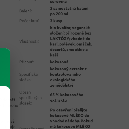
surovina
3 samostatná balení
Balení
:
po 200 ml
Počet kusů
:
3 kusy
bio kvalita; veganské
složení; přirozeně bez
LAKTÓZY; vhodné do
Vlastnosti
:
kari, polévek, omáček,
dezertů, smoothie a
kaší
Příchuť
:
kokosová
kokosový extrakt z
Specifická
kontrolovaného
složka
:
ekologického
zemědělství
Obsah
65 % kokosového
specifických
 Tady máš
extraktu
složek
:
bo jednoho
Po otevření přelijte
kokosové MLÉKO do
vhodné nádoby. Pokud
se chová
má kokosové MLÉKO
h funguje
Bezpečnostní