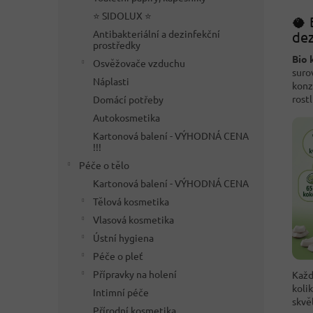
⭐ SIDOLUX ⭐
🥥 
Antibakteriální a dezinfekční
dez
prostředky
Bio 
Osvěžovače vzduchu
suro
Náplasti
konz
rostl
Domácí potřeby
Autokosmetika
Kartonová balení - VÝHODNÁ CENA
!!!
Péče o tělo
Kartonová balení - VÝHODNÁ CENA
Tělová kosmetika
Vlasová kosmetika
Ústní hygiena
Péče o pleť
Přípravky na holení
Každ
koli
Intimní péče
skvě
Přírodní kosmetika