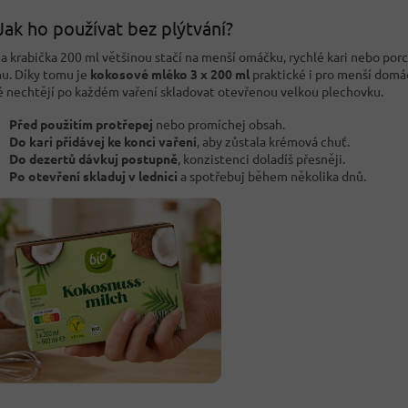
Jak ho používat bez plýtvání?
a krabička 200 ml většinou stačí na menší omáčku, rychlé kari nebo porc
u. Díky tomu je
kokosové mléko 3 x 200 ml
praktické i pro menší domá
é nechtějí po každém vaření skladovat otevřenou velkou plechovku.
Před použitím protřepej
nebo promíchej obsah.
Do kari přidávej ke konci vaření
, aby zůstala krémová chuť.
Do dezertů dávkuj postupně
, konzistenci doladíš přesněji.
Po otevření skladuj v lednici
a spotřebuj během několika dnů.