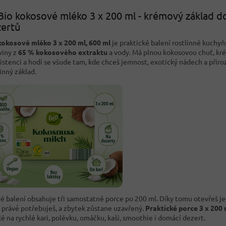
Bio kokosové mléko 3 x 200 ml - krémový základ do 
ertů
kokosové mléko 3 x 200 ml, 600 ml
je praktické balení rostlinné kuchyň
viny z
65 % kokosového extraktu
a vody. Má plnou kokosovou chuť, k
istenci a hodí se všude tam, kde chceš jemnost, exotický nádech a přir
inný základ.
é balení obsahuje tři samostatné porce po 200 ml. Díky tomu otevřeš jen
k právě potřebuješ, a zbytek zůstane uzavřený.
Praktické porce 3 x 200 
lé na rychlé kari, polévku, omáčku, kaši, smoothie i domácí dezert.