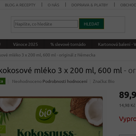
BLOG A RECEPTY
O NÁS
DOPRAVA & PLATBY
OBCHOD
HLEDAT
J
Vánoce 2025
% slevové tornádo
Kartonová balení 
sové mléko 3 x 200 ml, 600 ml
- originál z Německa
kokosové mléko 3 x 200 ml, 600 ml
- o
Průměrné
Neohodnoceno
Podrobnosti hodnocení
Značka:
Bio
ka
hodnocení
89,
produktu
je
0,0
Měrná
14,98 Kč
z
cena:
5
Vypr
hvězdiček.