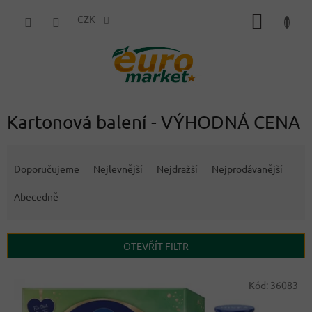
Přejít
NÁKUP
na
CZK
obsah
KOŠÍK
Kartonová balení - VÝHODNÁ CENA
Ř
a
Doporučujeme
Nejlevnější
Nejdražší
Nejprodávanější
z
e
Abecedně
n
í
p
OTEVŘÍT FILTR
r
o
V
Kód:
36083
d
ý
u
p