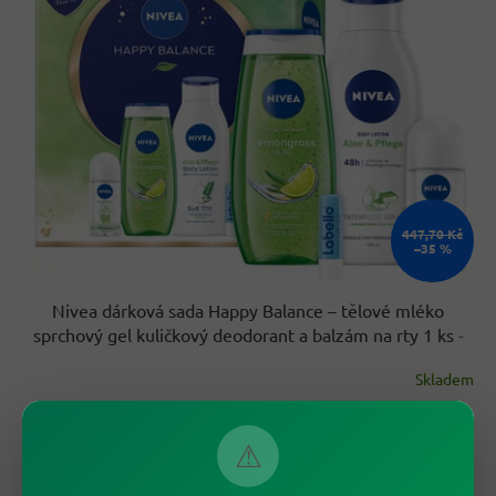
k
i
t
s
ů
p
r
o
d
u
k
t
ů
447,70 Kč
–35 %
Nivea dárková sada Happy Balance – tělové mléko
sprchový gel kuličkový deodorant a balzám na rty 1 ks
-
originál z Německa
Skladem
289,90 Kč
/ ks
Do košíku
⚠
Měrná
289,90 Kč / 1 ks
cena:
Potěšte praktickou kosmetickou sadou Nivea Happy Balance se