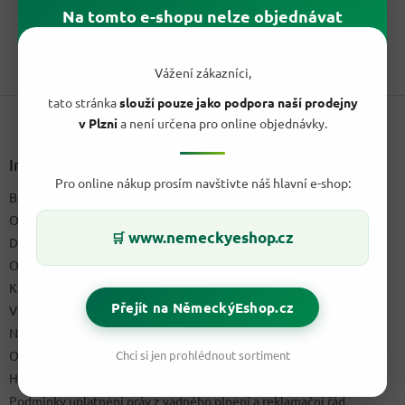
Na tomto e-shopu nelze objednávat
sprchovým gelem, tělovým mlékem, deodorantem a balzámem...
1
položek celkem
O
Vážení zákazníci,
v
Z
l
tato stránka
slouží pouze jako podpora naší prodejny
á
á
v Plzni
a není určena pro online objednávky.
d
p
a
a
Informace pro vás
c
t
Pro online nákup prosím navštivte náš hlavní e-shop:
í
Blog a recepty
í
p
O nás
r
www.nemeckyeshop.cz
🛒
v
Doprava & platby
k
Obchodní podmínky
y
Kontakty
v
Přejít na NěmeckýEshop.cz
ý
Výdejní místo
p
Napište nám
i
Chci si jen prohlédnout sortiment
Ochrana osobních údajů GDPR
s
u
Hodnocení obchodu
Podmínky uplatnění práv z vadného plnění a reklamační řád