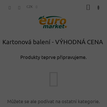
Přejít
NÁKUP
na
CZK
obsah
KOŠÍK
Kartonová balení - VÝHODNÁ CENA
Produkty teprve připravujeme.
Můžete se ale podívat na ostatní kategorie.