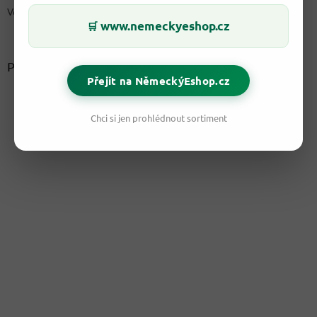
Velkoobchod
www.nemeckyeshop.cz
🛒
Přijímáme online platby
Přejít na NěmeckýEshop.cz
Chci si jen prohlédnout sortiment