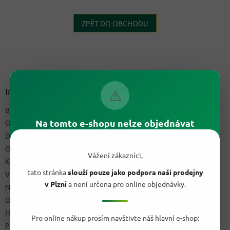
ZPĚT DO OBCHODU
Z
á
p
a
Informace pro vás
⚠
t
Blog a recepty
í
Na tomto e-shopu nelze objednávat
O nás
Doprava & platby
Obchodní podmínky
Vážení zákazníci,
Kontakty
tato stránka
slouží pouze jako podpora naší prodejny
Výdejní místo
v Plzni
a není určena pro online objednávky.
Napište nám
Ochrana osobních údajů GDPR
Hodnocení obchodu
Pro online nákup prosím navštivte náš hlavní e-shop:
Podmínky uplatnění práv z vadného plnění a reklamační řád