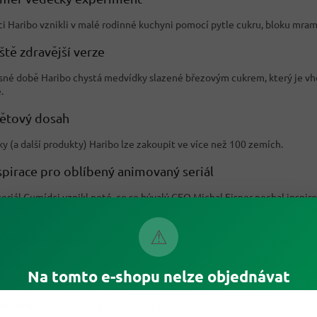
i Haribo vznikli v malé rodinné kuchyni pomocí pytle cukru, bloku mram
ště zdravější verze
sné době Haribo chystá medvídky slazené březovým cukrem, který je vho
.
větový dosah
y (a další produkty) Haribo lze zakoupit ve více než 100 zemích.
spirace pro oblíbený animovaný seriál
seriál Gumídci vznikl poté, co se bývalý CEO Michal Eisner nechal insp
ky od Haribo.
⚠
ejenom medvídci
ové produkty Haribo se v nabídce poprvé objevily v roce 1925 a dodnes 
Na tomto e-shopu nelze objednávat
zemích.
líbená pochoutka šokující celebrity