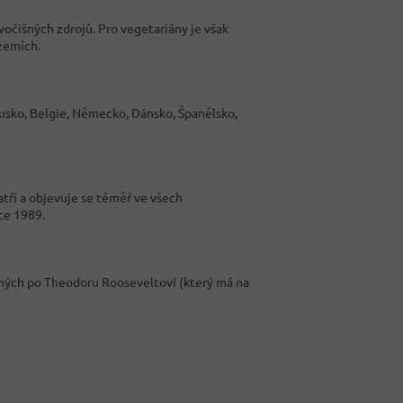
vočišných zdrojů. Pro vegetariány je však
zemích.
usko, Belgie, Německo, Dánsko, Španělsko,
ří a objevuje se téměř ve všech
ce 1989.
ných po Theodoru Rooseveltovi (který má na