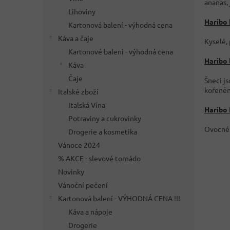
ananas, 
Lihoviny
Haribo 
Kartonová balení - výhodná cena
Káva a čaje
Kyselé,
Kartonové balení - výhodná cena
Haribo 
Káva
Čaje
Šneci js
kořeněn
Italské zboží
Italská Vína
Haribo 
Potraviny a cukrovinky
Ovocné 
Drogerie a kosmetika
Vánoce 2024
% AKCE - slevové tornádo
Novinky
Vánoční pečení
Kartonová balení - VÝHODNÁ CENA !!!
Káva a nápoje
Drogerie