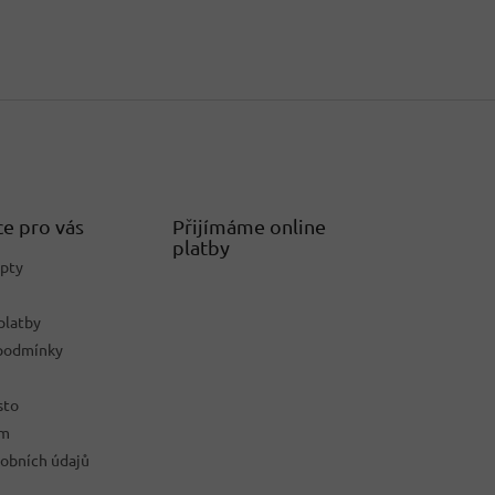
e pro vás
Přijímáme online
platby
epty
platby
podmínky
sto
ám
obních údajů