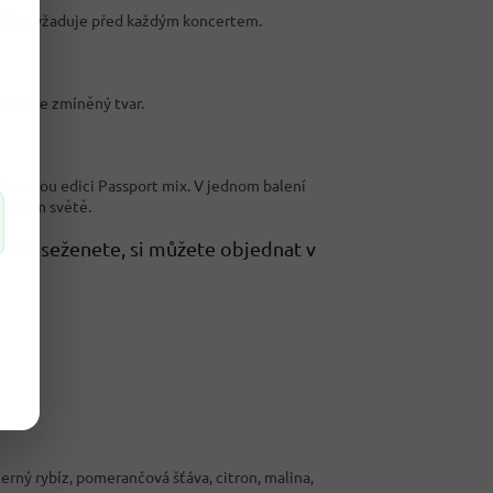
rý je vyžaduje před každým koncertem.
má výše zmíněný tvar.
mitovanou edici Passport mix. V jednom balení
 celém světě.
tak neseženete, si můžete objednat v
erný rybíz, pomerančová šťáva, citron, malina,