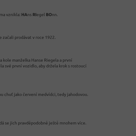
rma vznikla:
HA
ns
RI
egel
BO
nn.
 začali prodávat v roce 1922.
a kole manželka Hanse Riegela a první
 své první vozidlo, aby držela krok s rostoucí
ou chuť jako červení medvídci, tedy jahodovou.
dá se jich pravděpodobně ještě mnohem více.