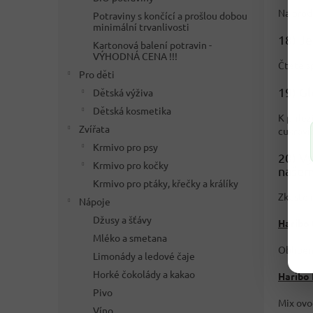
Na prod
Potraviny s končící a prošlou dobou
minimální trvanlivosti
18) Je
Kartonová balení potravin -
VÝHODNÁ CENA !!!
Čtete s
Pro děti
19) Gl
Dětská výživa
Dětská kosmetika
K přílež
Zvířata
cukrovi
Krmivo pro psy
20) Vy
Krmivo pro kočky
našem
Krmivo pro ptáky, křečky a králíky
Zkuste 
Nápoje
Džusy a šťávy
Haribo
Mléko a smetana
Oblíben
Limonády a ledové čaje
Horké čokolády a kakao
Haribo 
Pivo
Mix ovo
Víno