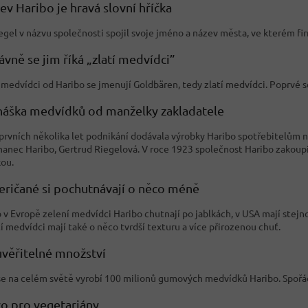
ev Haribo je hravá slovní hříčka
egel v názvu společnosti spojil svoje jméno a název města, ve kterém fi
ávně se jim říká „zlatí medvídci”
medvídci od Haribo se jmenují Goldbären, tedy zlatí medvídci. Poprvé se
náška medvídků od manželky zakladatele
rvních několika let podnikání dodávala výrobky Haribo spotřebitelům n
anec Haribo, Gertrud Riegelová. V roce 1923 společnost Haribo zakoupila
ou.
eričané si pochutnávají o něco méně
 v Evropě zelení medvídci Haribo chutnají po jablkách, v USA mají stejn
 medvídci mají také o něco tvrdší texturu a více přirozenou chuť.
uvěřitelné množství
e na celém světě vyrobí 100 milionů gumových medvídků Haribo. Spořá
co pro vegetariány