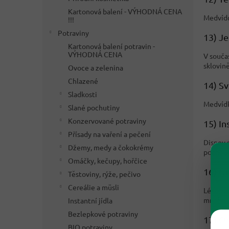
Kartonová balení - VÝHODNÁ CENA
Medvídc
!!!
Potraviny
13) Je
Kartonová balení potravin -
VÝHODNÁ CENA
V souča
sklovině
Ovoce a zelenina
Chlazené
14) S
Sladkosti
Medvídk
Slané pochutiny
Konzervované potraviny
15) In
Přísady na vaření a pečení
Disney 
Džemy, medy a čokokrémy
pochout
Omáčky, kečupy, hořčice
16) N
Těstoviny, rýže, pečivo
Cereálie a müsli
Lékořic
mnoha 
Instantní jídla
Bezlepkové potraviny
17) Ob
BIO potraviny