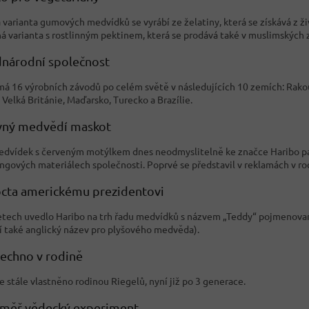
 varianta gumových medvídků se vyrábí ze želatiny, která se získává z ži
á varianta s rostlinným pektinem, která se prodává také v muslimských 
dnárodní společnost
má 16 výrobních závodů po celém světě v následujících 10 zemích: Rako
 Velká Británie, Maďarsko, Turecko a Brazílie.
avný medvědí maskot
edvídek s červeným motýlkem dnes neodmyslitelně ke značce Haribo pat
ngových materiálech společnosti. Poprvé se představil v reklamách v ro
octa americkému prezidentovi
letech uvedlo Haribo na trh řadu medvídků s názvem „Teddy“ pojmenova
 také anglický název pro plyšového medvěda).
šechno v rodině
e stále vlastněno rodinou Riegelů, nyní již po 3 generace.
éměř vědecký experiment