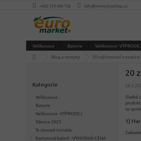
Přejít
+420 374 446 702
info@nemeckyeshop.cz
na
obsah
Velikonoce
Baterie
Velikonoce- VÝPRODE
Domů
Blog a recepty
20 zajímavostí o značce
P
20 z
o
Přeskočit
s
Kategorie
kategorie
26.5.20
t
r
Sladké 
Velikonoce
a
produkt
Baterie
n
se spol
Velikonoce- VÝPRODEJ
n
1) Har
í
Vánoce 2025
p
% slevové tornádo
Zakladat
a
Kartonová balení - VÝHODNÁ CENA