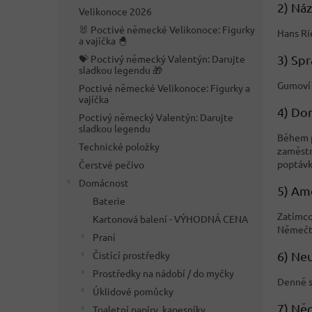
n
2) Náz
Velikonoce 2026
e
🐰 Poctivé německé Velikonoce: Figurky
l
Hans Ri
a vajíčka 🐣
3) Spr
💝 Poctivý německý Valentýn: Darujte
sladkou legendu 🎁
Gumoví 
Poctivé německé Velikonoce: Figurky a
vajíčka
4) Do
Poctivý německý Valentýn: Darujte
sladkou legendu
Během p
Technické položky
zaměstn
poptávk
Čerstvé pečivo
Domácnost
5) Am
Baterie
Zatímco
Kartonová balení - VÝHODNÁ CENA
Němečtí
Praní
6) Ne
Čistící prostředky
Prostředky na nádobí / do myčky
Denně s
Úklidové pomůcky
7) Ně
Toaletní papíry, kapesníky