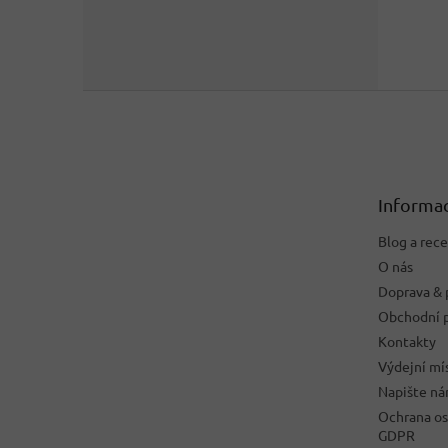
Z
á
p
a
t
Informac
í
Blog a rec
O nás
Doprava & 
Obchodní 
Kontakty
Výdejní mí
Napište n
Ochrana os
GDPR