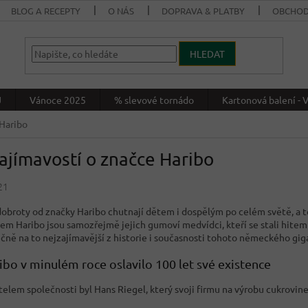
BLOG A RECEPTY
O NÁS
DOPRAVA & PLATBY
OBCHOD
HLEDAT
J
Vánoce 2025
% slevové tornádo
Kartonová balení 
 Haribo
ajímavostí o značce Haribo
21
dobroty od značky Haribo chutnají dětem i dospělým po celém světě, a to
em Haribo jsou samozřejmě jejich gumoví medvídci, kteří se stali hitem
ečně na to nejzajímavější z historie i současnosti tohoto německého gig
ibo v minulém roce oslavilo 100 let své existence
elem společnosti byl Hans Riegel, který svoji firmu na výrobu cukrovine