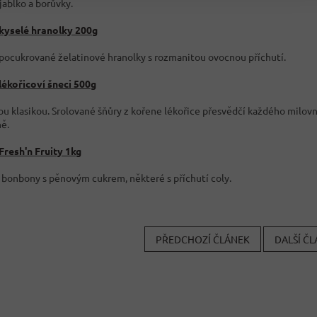
jablko a borůvky.
kyselé hranolky 200g
 pocukrované želatinové hranolky s rozmanitou ovocnou příchutí.
lékořicoví šneci 500g
ou klasikou. Srolované šňůry z kořene lékořice přesvědčí každého milovn
ě.
Fresh'n Fruity 1kg
bonbony s pěnovým cukrem, některé s příchutí coly.
PŘEDCHOZÍ ČLÁNEK
DALŠÍ Č