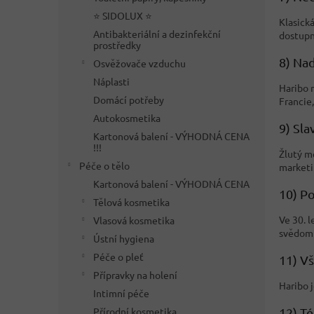
⭐ SIDOLUX ⭐
Klasická
Antibakteriální a dezinfekční
dostupn
prostředky
8) Na
Osvěžovače vzduchu
Náplasti
Haribo 
Domácí potřeby
Francie,
Autokosmetika
9) Sl
Kartonová balení - VÝHODNÁ CENA
!!!
Žlutý m
Péče o tělo
marketi
Kartonová balení - VÝHODNÁ CENA
10) P
Tělová kosmetika
Ve 30. 
Vlasová kosmetika
svědomí
Ústní hygiena
Péče o pleť
11) V
Přípravky na holení
Haribo j
Intimní péče
12) T
Přírodní kosmetika