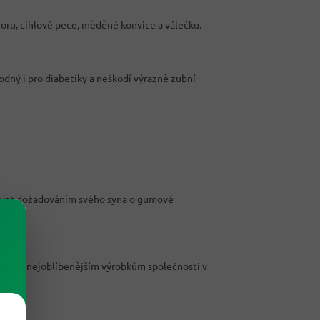
oru, cihlové pece, měděné konvice a válečku.
dný i pro diabetiky a neškodí výrazně zubní
irovat dožadováním svého syna o gumové
patří k nejoblíbenějším výrobkům společnosti v