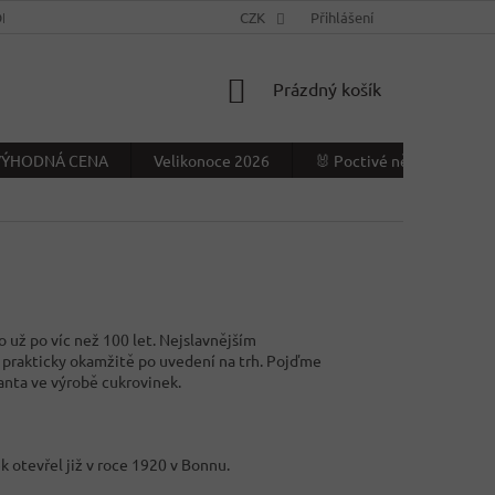
NÍ PODMÍNKY
KONTAKTY
CZK
VÝDEJNÍ MÍSTO
Přihlášení
NAPIŠTE NÁ
NÁKUPNÍ
Prázdný košík
KOŠÍK
- VÝHODNÁ CENA
Velikonoce 2026
🐰 Poctivé německé Veliko
 už po víc než 100 let. Nejslavnějším
 prakticky okamžitě po uvedení na trh. Pojďme
anta ve výrobě cukrovinek.
k otevřel již v roce 1920 v Bonnu.