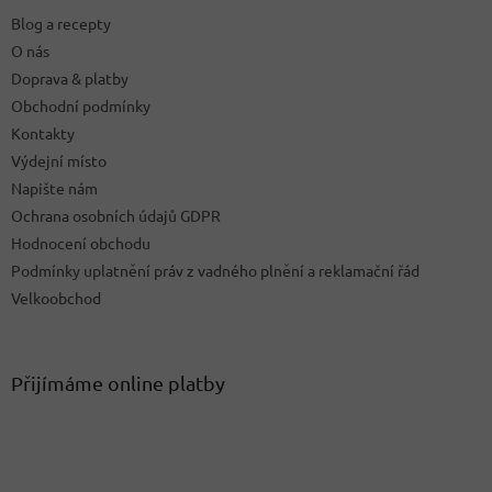
t
Blog a recepty
í
O nás
Doprava & platby
Obchodní podmínky
Kontakty
Výdejní místo
Napište nám
Ochrana osobních údajů GDPR
Hodnocení obchodu
Podmínky uplatnění práv z vadného plnění a reklamační řád
Velkoobchod
Přijímáme online platby