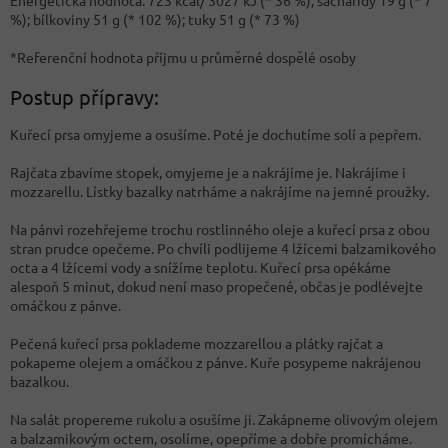
%); bílkoviny 51 g (* 102 %); tuky 51 g (* 73 %)
*Referenční hodnota příjmu u průměrné dospělé osoby
Postup přípravy:
Kuřecí prsa omyjeme a osušíme. Poté je dochutíme solí a pepřem.
Rajčata zbavíme stopek, omyjeme je a nakrájíme je. Nakrájíme i
mozzarellu. Lístky bazalky natrháme a nakrájíme na jemné proužky.
Na pánvi rozehřejeme trochu rostlinného oleje a kuřecí prsa z obou
stran prudce opečeme. Po chvíli podlijeme 4 lžícemi balzamikového
octa a 4 lžícemi vody a snížíme teplotu. Kuřecí prsa opékáme
alespoň 5 minut, dokud není maso propečené, občas je podlévejte
omáčkou z pánve.
Pečená kuřecí prsa poklademe mozzarellou a plátky rajčat a
pokapeme olejem a omáčkou z pánve. Kuře posypeme nakrájenou
bazalkou.
Na salát propereme rukolu a osušíme ji. Zakápneme olivovým olejem
a balzamikovým octem, osolíme, opepříme a dobře promícháme.