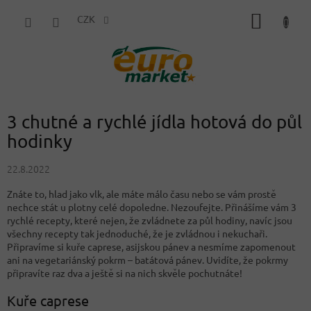
Přejít
NÁKUP
na
CZK
obsah
KOŠÍK
3 chutné a rychlé jídla hotová do půl
hodinky
22.8.2022
Znáte to, hlad jako vlk, ale máte málo času nebo se vám prostě
nechce stát u plotny celé dopoledne. Nezoufejte. Přinášíme vám 3
rychlé recepty, které nejen, že zvládnete za půl hodiny, navíc jsou
všechny recepty tak jednoduché, že je zvládnou i nekuchaři.
Připravíme si kuře caprese, asijskou pánev a nesmíme zapomenout
ani na vegetariánský pokrm – batátová pánev. Uvidíte, že pokrmy
připravíte raz dva a ještě si na nich skvěle pochutnáte!
Kuře caprese