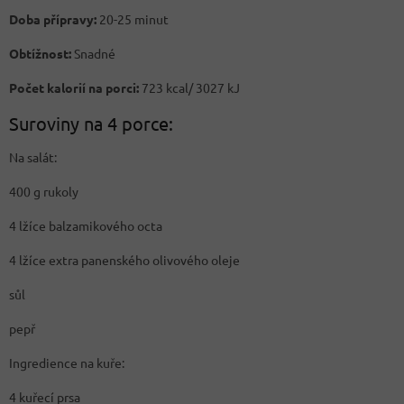
Doba přípravy:
20-25 minut
Obtížnost:
Snadné
Počet kalorií na porci:
723 kcal/ 3027 kJ
Suroviny na 4 porce:
Na salát:
400 g rukoly
4 lžíce balzamikového octa
4 lžíce extra panenského olivového oleje
sůl
pepř
Ingredience na kuře:
4 kuřecí prsa