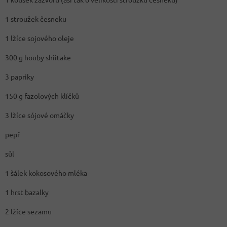
1 stroužek česneku
1 lžíce sojového oleje
300 g houby shiitake
3 papriky
150 g fazolových klíčků
3 lžíce sójové omáčky
pepř
sůl
1 šálek kokosového mléka
1 hrst bazalky
2 lžíce sezamu