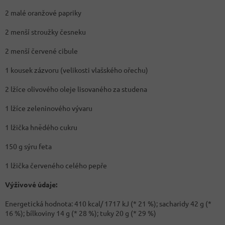
2 malé oranžové papriky
2 menší stroužky česneku
2 menší červené cibule
1 kousek zázvoru (velikosti vlašského ořechu)
2 lžíce olivového oleje lisovaného za studena
1 lžíce zeleninového vývaru
1 lžička hnědého cukru
150 g sýru feta
1 lžička červeného celého pepře
Výživové údaje:
Energetická hodnota: 410 kcal/ 1717 kJ (* 21 %); sacharidy 42 g (*
16 %); bílkoviny 14 g (* 28 %); tuky 20 g (* 29 %)