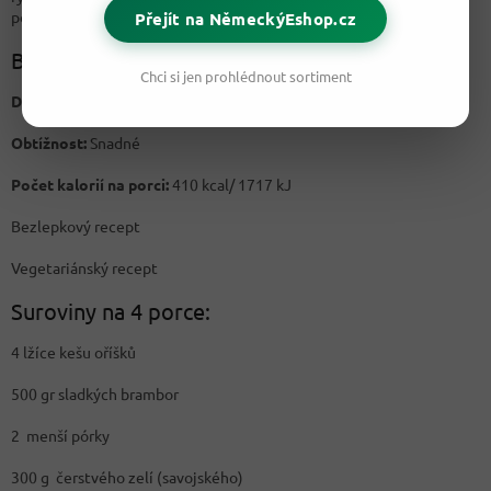
podáváme.
Přejít na NěmeckýEshop.cz
Batátová pánev
Chci si jen prohlédnout sortiment
Doba přípravy:
30 – 35 minut
Obtížnost:
Snadné
Počet kalorií na porci:
410 kcal/ 1717 kJ
Bezlepkový recept
Vegetariánský recept
Suroviny na 4 porce:
4 lžíce kešu oříšků
500 gr sladkých brambor
2 menší pórky
300 g čerstvého zelí (savojského)