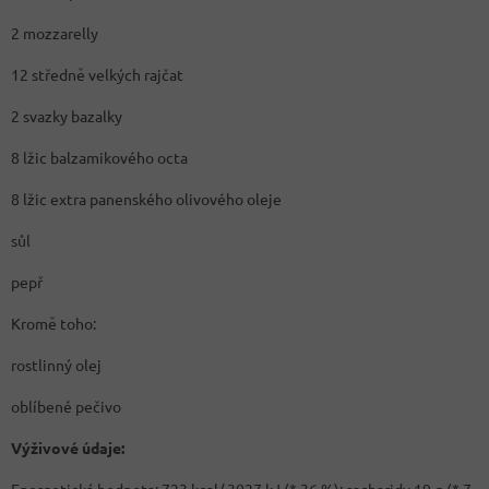
2 mozzarelly
12 středně velkých rajčat
2 svazky bazalky
8 lžic balzamikového octa
8 lžic extra panenského olivového oleje
sůl
pepř
Kromě toho:
rostlinný olej
oblíbené pečivo
Výživové údaje:
Energetická hodnota: 723 kcal/ 3027 kJ (* 36 %); sacharidy 19 g (* 7