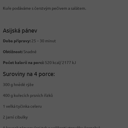
Kuře podáváme s čerstvým pečivem a salátem.
Asijská pánev
Doba přípravy:
25 – 30 minut
Obtížnost:
Snadné
Počet kalorií na porci:
520 kcal/ 2177 kJ
Suroviny na 4 porce:
300 g hnědé rýže
400 g kuřecích prsních řízků
1 velká tyčinka celeru
2 jarní cibulky
1 kousek zázvoru (asi tak o velikosti stroužku česneku)