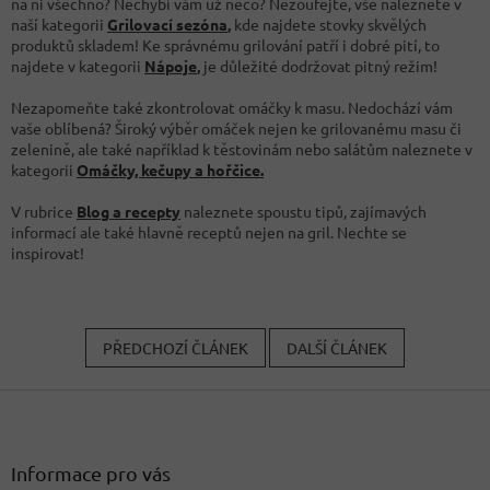
na ni všechno? Nechybí vám už něco? Nezoufejte, vše naleznete v
naší kategorii
Grilovací sezóna
,
kde najdete stovky skvělých
produktů skladem! Ke správnému grilování patří i dobré pití, to
najdete v kategorii
Nápoje
,
je důležité dodržovat pitný režim!
Nezapomeňte také zkontrolovat omáčky k masu. Nedochází vám
vaše oblíbená? Široký výběr omáček nejen ke grilovanému masu či
zelenině, ale také například k těstovinám nebo salátům naleznete v
kategorii
Omáčky, kečupy a hořčice.
V rubrice
Blog a recepty
naleznete spoustu tipů, zajímavých
informací ale také hlavně receptů nejen na gril. Nechte se
inspirovat!
PŘEDCHOZÍ ČLÁNEK
DALŠÍ ČLÁNEK
Z
á
p
a
Informace pro vás