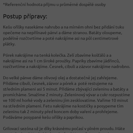
*Referenční hodnota příjmu u průměrné dospělé osoby
Postup přípravy:
Kešu oříšky nasekáme nahrubo a na mírném ohni bez přidání tuku
opečeme na nepřilnavé pánvi a dáme stranou. Batáty oloupeme,
podélně rozčtvrtíme a poté nakrájíme asi na půl centimetrové
plátky.
Pórek nakrájíme na tenká kolečka. Zelí zbavíme košťálů a a
nakrájíme asi na 1 cm široké proužky. Papriky zbavíme jádřinců,
rozčtvrtíme a nakrájíme. Česnek, cibuli a zázvor nakrájíme nadrobno.
Do velké pánve dáme olivový olej a dostatečně jej zahřejeme.
Přidáme cibuli, česnek, zázvor a pórek a poté restujeme na
středním plameni asi 5 minut. Přidáme zbývající zeleninu a batáty a
promícháme. Smažíme 2 minuty. Zeleninový vývar a cukr rozpustíme
ve 100 ml horké vody a zeleninu jím zesklovatíme. Vaříme 10 minut
na středním plameni. Fetu nakrájíme na kostičky a posypeme tím
zeleninu tak 2 minuty před koncem doby vaření a prohřejeme.
Podáváme posypané kešu oříšky a paprikou.
Grilovací sezóna už je díky krásnému počasí v plném proudu. Máte