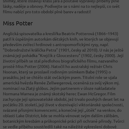
snímky, které oslavují krásu jara a poutavě vyprávějí příběhy plné
lásky, naděje a obnovy. Podívejte se s námi na to nejlepší, co svět
filmu nabízí pro toto období plné barev a radosti!
Miss Potter
Anglická spisovatelka a kreslířka Beatrix Potterová (1866–1943)
patří k úspěšným autorkám dětských knih, ve kterých se objevují
především zvířecí hrdinové s antropomorfickými rysy, např.
"Dobrodružství králíčka Petra" (1901, česky až 2010). U nás je ještě
známá její pohádka "Krejčík z Gloucesteru" (1902, česky 2000). Její
životní příběh se stal předlohou biografického filmu, nazvaného
prostě Miss Potter (2006). Natočil ho australský režisér Chris
Noonan, který se proslavil rodinným snímkem Babe (1995) o
prasátku, jež se chtělo stát ovčáckým psem. Titulní role se ujala
americká hvězda Renée Zellwegerová, oceněná za svůj výkon mj.
nominací na Zlatý glóbus. Jejím partnerem v úloze nakladatele
Normana Warnea je známý skotský herec Ewan McGregor. Film
zachycuje její spisovatelské období, jež trvalo pouhých deset let na
počátku 20. století, její život v doznívající viktoriánské společnosti,
svázané přísnými konvencemi, a konečně její „útěk“ na venkov, do
oblasti Lake District, kde se mohla věnovat svým dalším zálibám,
botanickým kresbám a průkopnické práci při ochraně přírody. Tvůrci
se vedle příběhu soustředili také na náležité vykreslení dobové