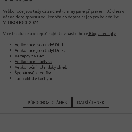
Velikonoce jsou tady už za chvilku a my jsme připraveni. Už dnes u
nás najdete spoustu velikonočních dobrot nejen pro koledníky:
VELIKONOCE 2024
Více inspirace a receptů najdete v naši rubrice
Blog a recepty
Velikonoce jsou tady! Díl 1.
Velikonoce jsou tady! Díl 2.
Recepty z vajec
Velikonoční nádivka
Velikonoční holandský chléb
Špenátové knedlíky
Jarní úklid v kuchyni
PŘEDCHOZÍ ČLÁNEK
DALŠÍ ČLÁNEK
Z
á
p