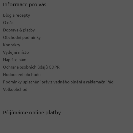
a
Informace pro vás
t
Blog a recepty
í
O nás
Doprava & platby
Obchodní podmínky
Kontakty
Výdejní místo
Napište nám
Ochrana osobních údajů GDPR
Hodnocení obchodu
Podmínky uplatnění práv z vadného plnění a reklamační řád
Velkoobchod
Přijímáme online platby