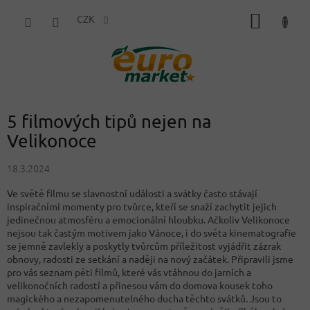
Přejít
NÁKUP
na
CZK
obsah
KOŠÍK
5 filmových tipů nejen na
Velikonoce
18.3.2024
Ve světě filmu se slavnostní události a svátky často stávají
inspiračními momenty pro tvůrce, kteří se snaží zachytit jejich
jedinečnou atmosféru a emocionální hloubku. Ačkoliv Velikonoce
nejsou tak častým motivem jako Vánoce, i do světa kinematografie
se jemně zavlekly a poskytly tvůrcům příležitost vyjádřit zázrak
obnovy, radosti ze setkání a naději na nový začátek. Připravili jsme
pro vás seznam pěti filmů, které vás vtáhnou do jarních a
velikonočních radostí a přinesou vám do domova kousek toho
magického a nezapomenutelného ducha těchto svátků. Jsou to