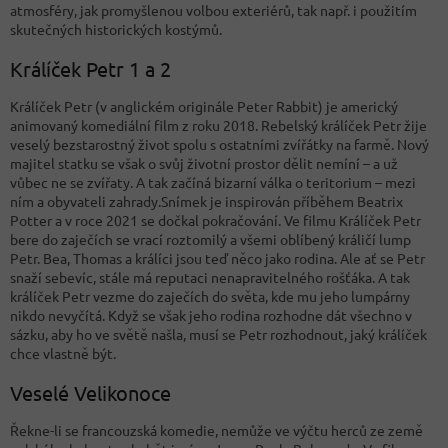
atmosféry, jak promyšlenou volbou exteriérů, tak např. i použitím
skutečných historických kostýmů.
Králíček Petr 1 a 2
Králíček Petr (v anglickém originále Peter Rabbit) je americký
animovaný komediální film z roku 2018. Rebelský králíček Petr žije
veselý bezstarostný život spolu s ostatními zvířátky na farmě. Nový
majitel statku se však o svůj životní prostor dělit nemíní – a už
vůbec ne se zvířaty. A tak začíná bizarní válka o teritorium – mezi
ním a obyvateli zahrady.Snímek je inspirován příběhem Beatrix
Potter a v roce 2021 se dočkal pokračování. Ve filmu Králíček Petr
bere do zaječích se vrací roztomilý a všemi oblíbený králičí lump
Petr. Bea, Thomas a králíci jsou teď něco jako rodina. Ale ať se Petr
snaží sebevíc, stále má reputaci nenapravitelného rošťáka. A tak
králíček Petr vezme do zaječích do světa, kde mu jeho lumpárny
nikdo nevyčítá. Když se však jeho rodina rozhodne dát všechno v
sázku, aby ho ve světě našla, musí se Petr rozhodnout, jaký králíček
chce vlastně být.
Veselé Velikonoce
Řekne-li se francouzská komedie, nemůže ve výčtu herců ze země