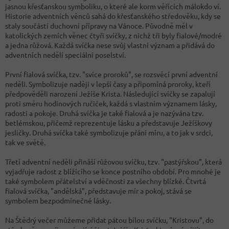
jasnou křesťanskou symboliku, o které ale korm věřících málokdo ví.
Historie adventních věnců sahá do křesťanského středověku, kdy se
staly součástí duchovní přípravy na Vánoce. Původně měl v
katolických zemích věnec čtyři svíčky, z nichž tři byly fialové/modré
a jedna růžová. Každá svíčka nese svůj vlastní význam a přidává do
adventních nedělí speciální poselství.
První fialová svíčka, tzv. "svíce proroků", se rozsvěcí první adventní
neděli. Symbolizuje naději v lepší časy a připomíná proroky, kteří
předpověděli narození Ježíše Krista. Následující svíčky se zapalují
proti směru hodinových ručiček, každá s vlastním významem lásky,
radosti a pokoje. Druhá svíčka je také fialová a je nazývána tzv.
betlémskou, přičemž reprezentuje lásku a představuje Ježíškovy
jesličky. Druhá svíčka také symbolizuje přání míru, a to jak v srdci,
tak ve světě.
Třetí adventní neděli přináší růžovou svíčku, tzv. "pastýřskou", která
vyjadřuje radost z blížícího se konce postního období. Pro mnohé je
také symbolem přátelství a vděčnosti za všechny blízké. Čtvrtá
fialová svíčka, "andělská", představuje mír a pokoj, stává se
symbolem bezpodmínečné lásky.
Na Štědrý večer můžeme přidat pátou bílou svíčku, "Kristovu", do