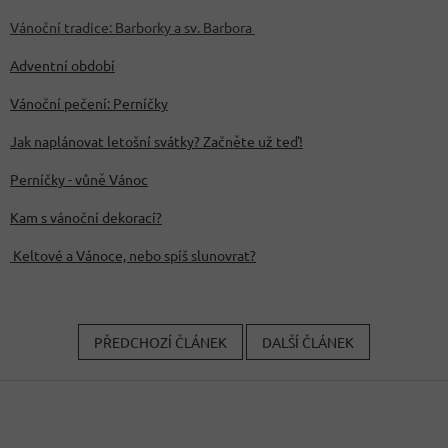
Vánoční tradice: Barborky a sv. Barbora
Adventní období
Vánoční pečení: Perníčky
Jak naplánovat letošní svátky? Začněte už teď!
Perníčky - vůně Vánoc
Kam s vánoční dekorací?
Keltové a Vánoce, nebo spíš slunovrat?
PŘEDCHOZÍ ČLÁNEK
DALŠÍ ČLÁNEK
Z
á
p