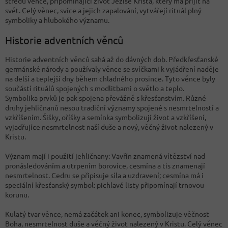
středu věnce, připomínající život Ježíše Krista, který má přijít na
svět. Celý věnec, svíce a jejich zapalování, vytvářejí rituál plný
symboliky a hlubokého významu.
Historie adventních věnců
Historie adventních věnců sahá až do dávných dob. Předkřesťanské
germánské národy a používaly věnce se svíčkami k vyjádření naděje
na delší a teplejší dny během chladného prosince. Tyto věnce byly
součástí rituálů spojených s modlitbami o světlo a teplo.
Symbolika prvků je pak spojena převážně s křesťanstvím. Různé
druhy jehličnanů nesou tradiční významy spojené s nesmrtelností a
vzkříšením. Šišky, oříšky a semínka symbolizují život a vzkříšení,
vyjadřujíce nesmrtelnost naší duše a nový, věčný život nalezený v
Kristu.
Význam mají i použití jehličnany: Vavřín znamená vítězství nad
pronásledováním a utrpením
borovice, cesmína a tis znamenají
nesmrtelnost. Cedru se připisuje síla a uzdravení;
cesmína má i
speciální křesťanský symbol: pichlavé listy připomínají trnovou
korunu.
Kulatý tvar věnce, nemá začátek ani konec, symbolizuje věčnost
Boha, nesmrtelnost duše a věčný život nalezený v Kristu. Celý věnec