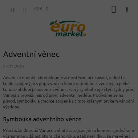
Přejít
NÁKUP
na
CZK
obsah
KOŠÍK
Adventní věnec
27.11.2023
Adventní období nás obklopuje atmosférou očekávání, radosti a
tradic spojených s přípravou na Vánoce. Jedním z výrazných prvků
tohoto období je adventní věnec, který symbolizuje čtyři týdny před
Vánoci a provází nás od první adventní neděle. Podíváme se na
původ, symboliku a tradice spojené s tímto krásným prvkem vánoční
výzdoby.
Symbolika adventního věnce
Přesto, že dnes už Vánoce velmi často jsou jen o komerci, jedná se o
významnou událost liturgického roku, a tak není divu, že má věnec i