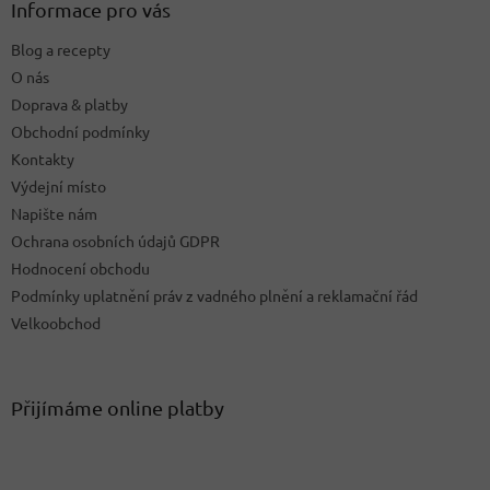
a
Informace pro vás
t
Blog a recepty
í
O nás
Doprava & platby
Obchodní podmínky
Kontakty
Výdejní místo
Napište nám
Ochrana osobních údajů GDPR
Hodnocení obchodu
Podmínky uplatnění práv z vadného plnění a reklamační řád
Velkoobchod
Přijímáme online platby