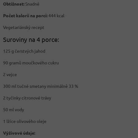
Obtížnost:
Snadné
Počet kalorií na porci:
444 kcal
Vegetariánský recept
Suroviny na 4 porce:
125 g čerstvých jahod
90 gramů moučkového cukru
2 vejce
300 ml tučné smetany minimálně 33 %
2 tyčinky citronové trávy
50 ml vody
1 lžíce olivového oleje
Výživové údaje: