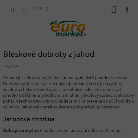
Přejít
NÁKUP
na
CZK
obsah
KOŠÍK
Bleskové dobroty z jahod
7.6.2022
Červen je tady a s ním přichází pomalu, ale jistě jahodová sezóna.
Dnes vám přinášíme pár receptů s jahodami, které jsou rychlé,
snadné a chutné. Uvidíte, že si je oblíbíte, kdo totiž nemá rád
jahody? Uděláme si jahodovou zmrzlinu, jahodový sorbet a jahodový
pohár. Všechny tyto dobroty budete mít připravená do půl hodinky s
výjimkou jahodové zmrzliny, která navíc potřebuje zmrznout.
Jahodová zmrzlina
Doba přípravy:
asi 6 hodin, aktivní pracovní doba asi 20 minut