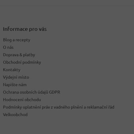
Z
á
p
a
Informace pro vás
t
Blog a recepty
í
O nás
Doprava & platby
Obchodní podmínky
Kontakty
Výdejní místo
Napište nám
Ochrana osobních údajů GDPR
Hodnocení obchodu
Podmínky uplatnění práv z vadného plnění a reklamační řád
Velkoobchod