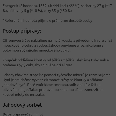
Energetická hodnota: 1859 kJ/ 444 kcal (*22 %); sacharidy 27 g (*17
%); bílkoviny 5 g (*10 %); tuky 35 g (*50 %)
*Referenční hodnota příjmu u průměrné dospělé osoby
Postup přípravy:
Citronovou trávu nakrájíme na malé kousky a přivedeme k varu s 1/3
moučkového cukru a vodou. Jahody omyjeme a rozmixujeme s
polovinou zbývajícího moučkového cukru.
Z vajíček oddělíme žloutky od bílků a z bílků ušleháme tuhý sníh a
přidáme zbylý cukr, aby sníh lépe držel tvar.
Jahody zbavíme stopek a pomocí tyčového mixerů je rozmixujeme.
Nyní je smícháme vývar z citronové trávy se žloutky a přidáme
jahodové pyré. Poté vmícháme smetanu, sníh z bílků a lžičku
olivového oleje. Takto připravenou zmrzlinu dáme zamrazit do
kovové misky do mrazáku.
Jahodový sorbet
Doba přípravy:
25 minut