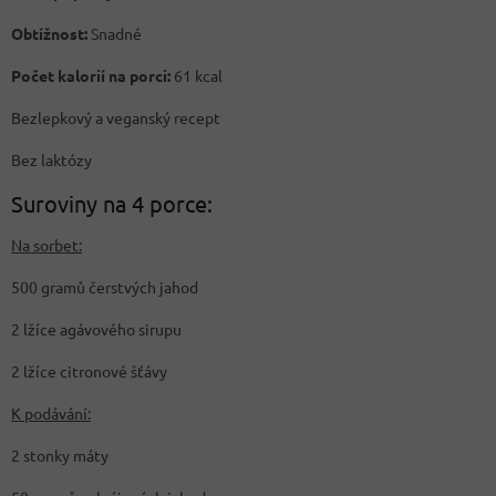
Obtížnost:
Snadné
Počet kalorií na porci:
61 kcal
Bezlepkový a veganský recept
Bez laktózy
Suroviny na 4 porce:
Na sorbet:
500 gramů čerstvých jahod
2 lžíce agávového sirupu
2 lžíce citronové šťávy
K podávání:
2 stonky máty