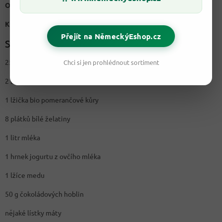
Obtížnost:
Snadné
Kalorií na porci:
268 kcal
Přejít na NěmeckýEshop.cz
Suroviny na 4 porce:
250 gramů jahod
Chci si jen prohlédnout sortiment
2 balíčky vanilkového cukru
1 lžička bio pomerančové kůry
8 plátků bílé želatiny
1 litr mléka
1 hrnek jogurtu z ovčího mléka
1 lžíce medu
50 g čokoládových hoblin
nějaké lístky máty