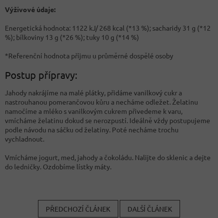
Výživové údaje:
Energetická hodnota: 1122 kJ/ 268 kcal (*13 %); sacharidy 31 g (*12
%); bílkoviny 13 g (*26 %); tuky 10 g (*14 %)
*Referenční hodnota příjmu u průměrné dospělé osoby
Postup přípravy:
Jahody nakrájíme na malé plátky, přidáme vanilkový cukr a
nastrouhanou pomerančovou kůru a necháme odležet. Želatinu
namočíme a mléko s vanilkovým cukrem přivedeme k varu,
vmícháme želatinu dokud se nerozpustí. Ideálně vždy postupujeme
podle návodu na sáčku od želatiny. Poté necháme trochu
vychladnout.
Vmícháme jogurt, med, jahody a čokoládu. Nalijte do sklenic a dejte
do ledničky. Ozdobíme lístky máty.
PŘEDCHOZÍ ČLÁNEK
DALŠÍ ČLÁNEK