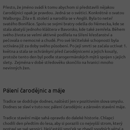
Přesto, že jméno svádí k tomu abychom si představili nějakou
čarodějnici opak je pravdou. Jedná se o světici. Konkrétně o svatou
Walburgu. Žila v 8. století a narodila se v Anglii. Byla to neteř
svatého Bonifáce. Spolu se svými bratry odešla do Německa, kde se
stala abatyší jednoho kláštera v Bavorsku, kde také zemřela. Během
svého života se velmi aktivně podílela na šíření křesťanství a
pečovala o nemocné a chudé. Pro své léčitelské schopnosti byla
uctívána již za doby svého působení. Po její smrti se začala uctívat 1.
května a stala se ochránkyní před čarodějnicemi a jejich kouzly,
protože tento den byl podle starogermánských mýtů spojen s jejich
slety. Zejména v době středověku skončilo na hranici mnoho
nevinných žen.
Pálení čarodějnic a máje
Tradice se dodržuje dodnes, naštěstí jen v pozitivním slova smyslu.
Dodnes se slaví v tuto noc pálení čarodějnic a zárověn stavění máje.
Tradice stavění máje sahá opravdu do daleké historie. Chlapci
chodili den předtím do lesa, aby si porazili co nejvyšší strom, který
postaví ve své vesnici. Nejčastěji smrček se zbavil spodních větví a