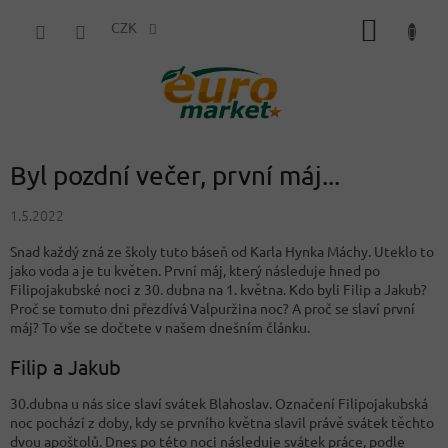
Přejít
NÁKUP
na
CZK
obsah
KOŠÍK
Byl pozdní večer, první máj...
1.5.2022
Snad každý zná ze školy tuto báseň od Karla Hynka Máchy. Uteklo to
jako voda a je tu květen. První máj, který následuje hned po
Filipojakubské noci z 30. dubna na 1. května. Kdo byli Filip a Jakub?
Proč se tomuto dni přezdívá Valpuržina noc? A proč se slaví první
máj? To vše se dočtete v našem dnešním článku.
Filip a Jakub
30.dubna u nás sice slaví svátek Blahoslav. Označení Filipojakubská
noc pochází z doby, kdy se prvního května slavil právě svátek těchto
dvou apoštolů. Dnes po této noci následuje svátek práce, podle