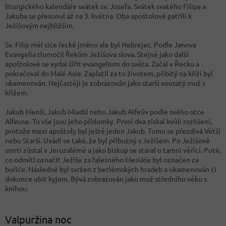
liturgického kalendáře svátek sv. Josefa. Svátek svatého Filipa a
Jakuba se přesunul až na 3. května. Oba apoštolové patřili k
Ježíšovým nejbližším.
Sv. Filip měl sice řecké jméno ale byl Hebrejec. Podle Janova
Evangelia tlumočil Řekům Ježíšova slova. Stejně jako další
apoštolové se vydal šířit evangelium do světa. Začal v Řecku a
pokračoval do Malé Asie. Zaplatil za to životem, přibitý na kříži byl
ukamenován. Nejčastěji je zobrazován jako starší vousatý muž s
křížem.
Jakub Menší, Jakub Mladší nebo Jakub Alfeův podle svého otce
Alfeuse. To vše jsou jeho přídomky. První dva získal kvůli rozlišení,
protože mezi apoštoly byl ještě jeden Jakub. Tomu se přezdívá Větší
nebo Starší. Uvádí se také, že byl příbuzný s Ježíšem. Po Ježíšově
smrti zůstal v Jeruzalémě a jako biskup se staral o tamní věřící. Poté,
co odmítl označit Ježíše za falešného Mesiáše byl označen za
buřiče. Následně byl svržen z betlémských hradeb a ukamenován či
dokonce ubit kyjem. Bývá zobrazován jako muž středního věku s
knihou.
Valpuržina noc