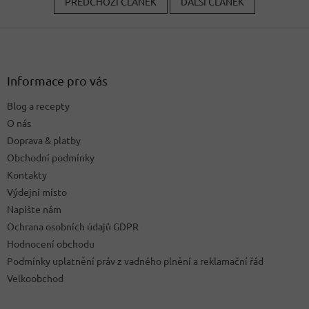
PŘEDCHOZÍ ČLÁNEK
DALŠÍ ČLÁNEK
Z
á
p
a
Informace pro vás
t
Blog a recepty
í
O nás
Doprava & platby
Obchodní podmínky
Kontakty
Výdejní místo
Napište nám
Ochrana osobních údajů GDPR
Hodnocení obchodu
Podmínky uplatnění práv z vadného plnění a reklamační řád
Velkoobchod