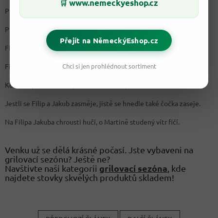
www.nemeckyeshop.cz
🛒
Prší-li na prvního května, bývá málo žita a sena.
Prší-li na svatého Filipa a Jakuba v noci, bude úrodný rok.
Přejít na NěmeckýEshop.cz
Filipa Jakuba mráz - to obilí plný klas.
Filipa Jakuba déšť - to zlá zvěst.
Chci si jen prohlédnout sortiment
Kolik Filipa Jakuba krapek, tolik sena kopek.
Jestli se Filip a Jakub zasměje, jistě se hnedle také čočka zaseje.
Na Filipa Jakuba chrousti hučí, o Martině studený vítr fičí.
Venku už se dělá krásné počasí. Jste vybaveni na
grilovací sezónu? Ještě ne?
grilovací sezóna
Navštivte naši kategorii
, kde
najdete stovky skvělých produktů skladem!