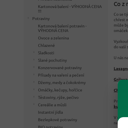
Co z 
Kartonová balení - VÝHODNÁ CENA
!!!
Co se t
Potraviny
chřest m
může bý
Kartonová balení potravin -
VÝHODNÁ CENA
omáček
Ovoce a zelenina
Vyzkouše
Chlazené
do vaší
Sladkosti
U nás n
Slané pochutiny
Konzervované potraviny
Lasagn
Přísady na vaření a pečení
Grilova
Džemy, medy a čokokrémy
Omáčky, kečupy, hořčice
Chřest
Těstoviny, rýže, pečivo
Pro víc
Cereálie a müsli
kuchyn
Instantní jídla
V naši 
Bezlepkové potraviny
než se 
BIO potraviny