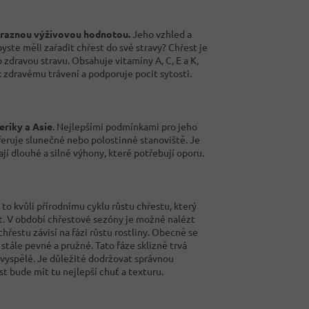
raznou výživovou hodnotou.
Jeho vzhled a
ste měli zařadit chřest do své stravy? Chřest je
pro zdravou stravu. Obsahuje vitamíny
A, C, E a K,
 k zdravému trávení a podporuje pocit sytosti.
eriky a Asie
. Nejlepšími podmínkami pro jeho
eruje slunečné nebo polostinné stanoviště. Je
jí dlouhé a silné výhony, které potřebují oporu.
 to kvůli přírodnímu cyklu růstu chřestu, který
ůst. V období chřestové sezóny je možné nalézt
hřestu závisí na fázi růstu rostliny. Obecně se
stále pevné a pružné. Tato fáze sklizně trvá
 vyspělé. Je důležité dodržovat správnou
est bude mít tu nejlepší chuť a texturu.