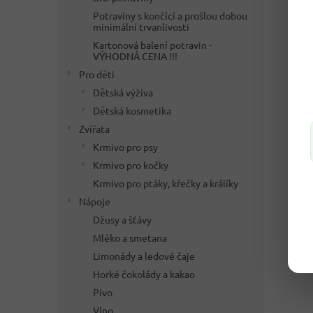
Potraviny s končící a prošlou dobou
minimální trvanlivosti
Kartonová balení potravin -
VÝHODNÁ CENA !!!
Pro děti
Dětská výživa
Dětská kosmetika
Zvířata
Krmivo pro psy
Krmivo pro kočky
Krmivo pro ptáky, křečky a králíky
Nápoje
Džusy a šťávy
Mléko a smetana
Limonády a ledové čaje
Horké čokolády a kakao
Pivo
Víno