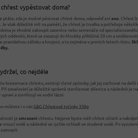
chřest vypěstovat doma?
e ptáte, zda je možné pěstovat chřest doma, odpověď zní
ano
. Chřest 
 Je však důležité mít na paměti, že chřest je trvalka a potřebuje několi
 doma je vhodné zakoupit sazenice nebo semenáče od specializovaného 
ých oddenků, které se zasazují do hloubky přibližně 20 cm a vzdálenost
e pravidelnou zálivku a hnojení, a to zejména v prvních letech růstu.
Skl
dby.
ydržel, co nejdéle
če konzervace chřestu, existují různé způsoby, jak jej zachovat na delší
. Při zavařování je důležité správně sterilizovat sklenice a následně je
 upraví a sterilizují ve vodní lázni.
ho můžete i u nás
G&G Chřestové tyčinky 330g
ožností je
zmrazení
chřestu. Nejprve byste měli chřest očistit a nakráje
ve vroucí vodě a následně se rychle ochladí ve studené vodě. Po vysušen
 zamrazit.