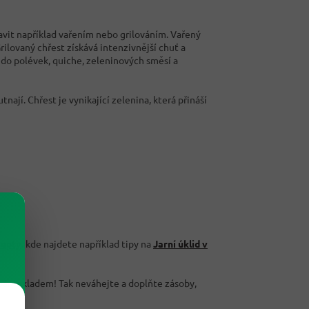
avit například vařením nebo grilováním. Vařený
rilovaný chřest získává intenzivnější chuť a
do polévek, quiche, zeleninových směsí a
ají. Chřest je vynikající zelenina, která přináší
cepty
, kde najdete například tipy na
Jarní úklid v
ání skladem! Tak neváhejte a doplňte zásoby,