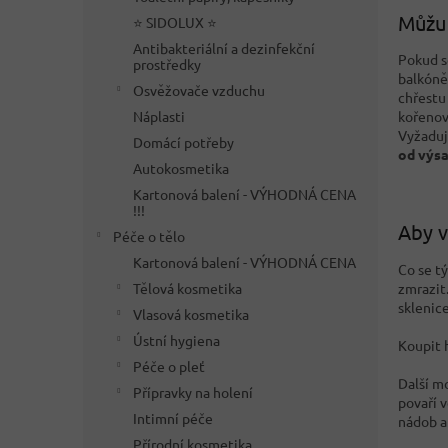
Můžu 
⭐ SIDOLUX ⭐
Antibakteriální a dezinfekční
Pokud s
prostředky
balkóně.
Osvěžovače vzduchu
chřestu
Náplasti
kořenov
Vyžaduj
Domácí potřeby
od výsa
Autokosmetika
Kartonová balení - VÝHODNÁ CENA
!!!
Aby v
Péče o tělo
Kartonová balení - VÝHODNÁ CENA
Co se tý
zmrazit
Tělová kosmetika
sklenice
Vlasová kosmetika
Ústní hygiena
Koupit 
Péče o pleť
Další m
Přípravky na holení
povaří 
Intimní péče
nádob a
Přírodní kosmetika