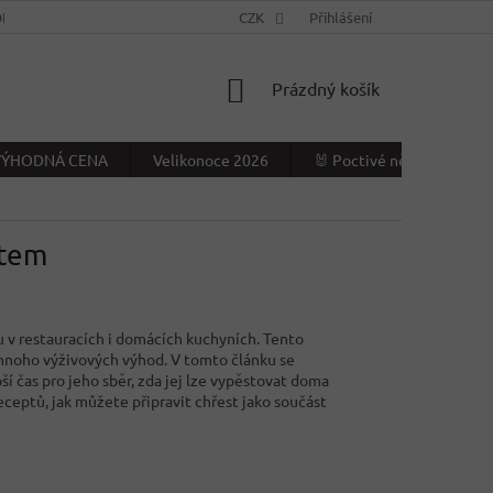
NÍ PODMÍNKY
KONTAKTY
CZK
VÝDEJNÍ MÍSTO
Přihlášení
NAPIŠTE NÁ
NÁKUPNÍ
Prázdný košík
KOŠÍK
- VÝHODNÁ CENA
Velikonoce 2026
🐰 Poctivé německé Veliko
stem
u v restauracích i domácích kuchyních. Tento
í mnoho výživových výhod. V tomto článku se
pší čas pro jeho sběr, zda jej lze vypěstovat doma
eceptů, jak můžete připravit chřest jako součást