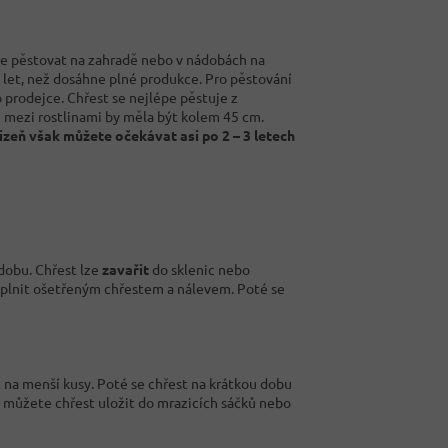
lze pěstovat na zahradě nebo v nádobách na
k let, než dosáhne plné produkce. Pro pěstování
prodejce. Chřest se nejlépe pěstuje z
i mezi rostlinami by měla být kolem 45 cm.
izeň však můžete očekávat asi po 2 – 3 letech
 dobu. Chřest lze
zavařit
do sklenic nebo
 naplnit ošetřeným chřestem a nálevem. Poté se
t na menší kusy. Poté se chřest na krátkou dobu
í můžete chřest uložit do mrazicích sáčků nebo