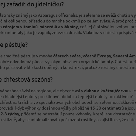
jej zařadit do jídelníčku?
, latinsky známý jako Asparagus officinalis, je zelenina se
svěží
chutí a
vý
j činí oblíbenou přísadou do mnoha pokrmů po celém světě. A proč proč by
m
zdrojem vitamínů
,
minerálů
a
vlákniny
, což jej činí skvělou volbou 
ako minerály jako je vápník, železo a draslík. Vláknina v chřestu přispívá
e pěstuje?
se tradičně pěstuje v mnoha
částech světa, včetně Evropy, Severní Am
 dobře odvodněná půda s vysokým obsahem organické hmoty. Chřest pref
ho pěstovat v blízkosti opěrných konstrukcí, protože rostliny chřestu ma
e chřestová sezóna?
á sezóna závisí na regionu, ale obecně asi v
dubnu a květnu/červnu.
Je
 chladnější teploty pro klidové období a teplejší teploty pro aktivní r
chřest na trzích a ve specializovaných obchodech se zeleninou. Sklizeň c
 provádí, když výhonky dosáhnou výšky přibližně 15-20 centimetrů a jsou 
2-3 týdny,
přičemž se odstraňují pouze výhonky, které jsou dostatečně
 sklizně, aby se minimalizovalo poškození rostliny a zajistilo se, že chř