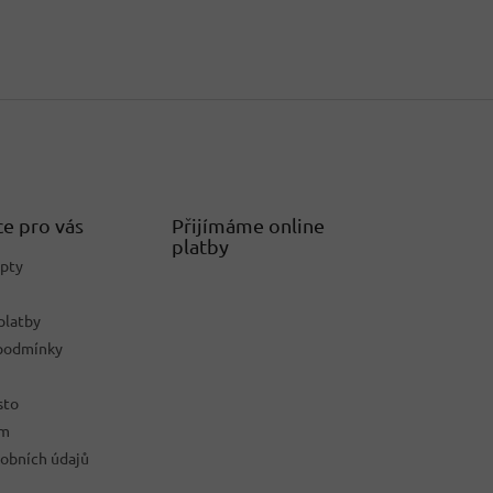
e pro vás
Přijímáme online
platby
epty
platby
podmínky
sto
ám
obních údajů