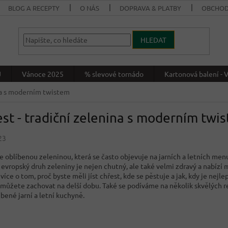
BLOG A RECEPTY
O NÁS
DOPRAVA & PLATBY
OBCHOD
HLEDAT
J
Vánoce 2025
% slevové tornádo
Kartonová balení 
ina s moderním twistem
st - tradiční zelenina s moderním twi
23
je oblíbenou zeleninou, která se často objevuje na jarních a letních men
í evropský druh zeleniny je nejen chutný, ale také velmi zdravý a nabíz
více o tom, proč byste měli jíst chřest, kde se pěstuje a jak, kdy je nejle
ej můžete zachovat na delší dobu. Také se podíváme na několik skvělých r
íbené jarní a letní kuchyně.