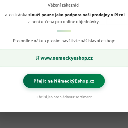
Vážení zákazníci,
tato stránka
slouží pouze jako podpora naší prodejny v Plzni
PŘEDCHOZÍ ČLÁNEK
DALŠÍ Č
a není určena pro online objednávky.
Pro online nákup prosím navštivte náš hlavní e-shop:
www.nemeckyeshop.cz
🛒
Přejít na NěmeckýEshop.cz
Chci si jen prohlédnout sortiment