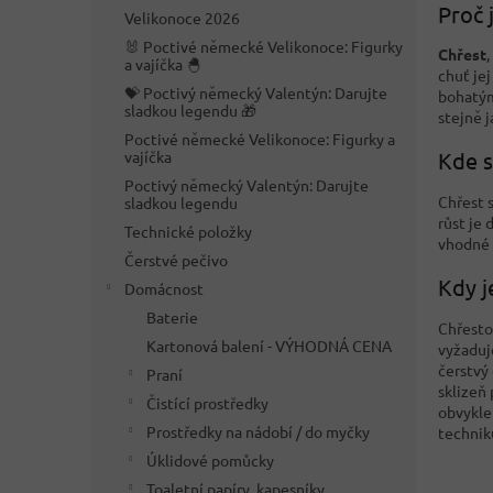
n
Proč 
Velikonoce 2026
e
🐰 Poctivé německé Velikonoce: Figurky
l
Chřest
a vajíčka 🐣
chuť je
💝 Poctivý německý Valentýn: Darujte
bohatý
sladkou legendu 🎁
stejně j
Poctivé německé Velikonoce: Figurky a
vajíčka
Kde s
Poctivý německý Valentýn: Darujte
Chřest 
sladkou legendu
růst je
Technické položky
vhodné 
Čerstvé pečivo
Kdy j
Domácnost
Baterie
Chřestov
Kartonová balení - VÝHODNÁ CENA
vyžaduje
čerstvý 
Praní
sklizeň
Čistící prostředky
obvykle
Prostředky na nádobí / do myčky
techniku
Úklidové pomůcky
Toaletní papíry, kapesníky