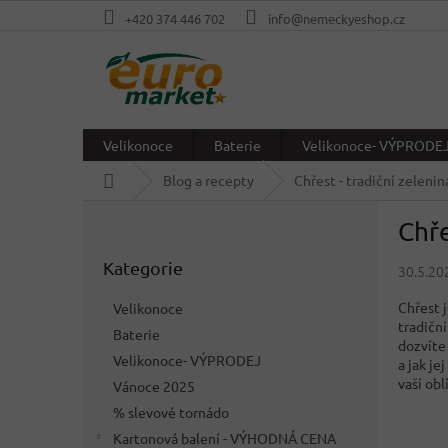
Přejít
+420 374 446 702
info@nemeckyeshop.cz
na
obsah
Velikonoce
Baterie
Velikonoce- VÝPRODE
Domů
Blog a recepty
Chřest - tradiční zelen
P
Chře
o
Přeskočit
s
Kategorie
kategorie
30.5.20
t
r
Chřest 
Velikonoce
a
tradičn
Baterie
n
dozvíte 
Velikonoce- VÝPRODEJ
n
a jak j
vaší obl
í
Vánoce 2025
p
% slevové tornádo
a
Kartonová balení - VÝHODNÁ CENA