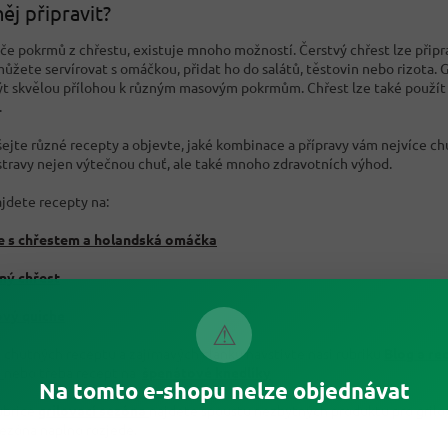
něj připravit?
ýče pokrmů z chřestu, existuje mnoho možností. Čerstvý chřest lze připr
ůžete servírovat s omáčkou, přidat ho do salátů, těstovin nebo rizota. G
t skvělou přílohou k různým masovým pokrmům. Chřest lze také použít 
.
jte různé recepty a objevte, jaké kombinace a přípravy vám nejvíce chutn
 stravy nejen výtečnou chuť, ale také mnoho zdravotních výhod.
ajdete recepty na:
e s chřestem a holandská omáčka
ný chřest
ový quiche
⚠
e chutných receptů a zajímavých článků navštivte naši rubriku
Blog a re
i
nebo třeba recept na
špenátové knedlíky
Na tomto e-shopu nelze objednávat
rubrice
grilovací sezóna
najdete spoustu nezbytných produktů pro grilov
sezóna naplno rozjede.