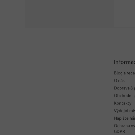
Z
á
p
a
t
Informac
í
Blog a rec
O nás
Doprava & 
Obchodní 
Kontakty
Výdejní mí
Napište n
Ochrana os
GDPR