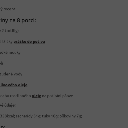
ý recept
iny na 8 porcí:
 2 tortilly)
é lžičky
prášku do pečiva
ladké mouky
li
tudené vody
livového oleje
rochu rostlinného
oleje
na potírání pánve
é údaje:
28kcal; sacharidy 51g; tuky 10g; bílkoviny 7g;
p: