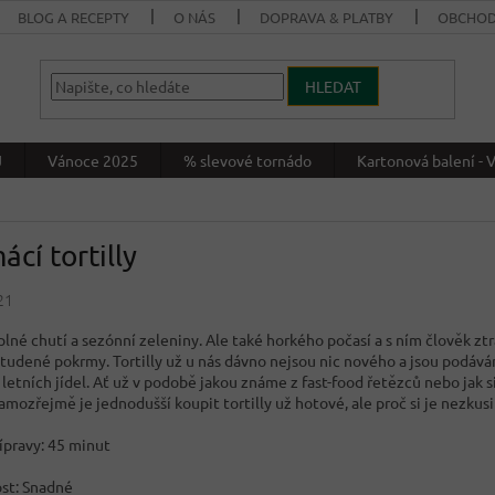
BLOG A RECEPTY
O NÁS
DOPRAVA & PLATBY
OBCHOD
HLEDAT
J
Vánoce 2025
% slevové tornádo
Kartonová balení 
cí tortilly
21
plné chutí a sezónní zeleniny. Ale také horkého počasí a s ním člověk ztrá
 studené pokrmy. Tortilly už u nás dávno nejsou nic nového a jsou podáv
 letních jídel. Ať už v podobě jakou známe z fast-food řetězců nebo jak 
amozřejmě je jednodušší koupit tortilly už hotové, ale proč si je nezkus
ípravy: 45 minut
st: Snadné