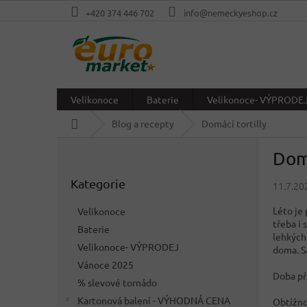
Přejít
+420 374 446 702
info@nemeckyeshop.cz
na
obsah
Velikonoce
Baterie
Velikonoce- VÝPRODE
Domů
Blog a recepty
Domácí tortilly
P
Domá
o
Přeskočit
s
Kategorie
kategorie
11.7.20
t
r
Léto je 
Velikonoce
a
třeba i
Baterie
n
lehkých
Velikonoce- VÝPRODEJ
n
doma. S
í
Vánoce 2025
Doba př
p
% slevové tornádo
a
Kartonová balení - VÝHODNÁ CENA
Obtížno