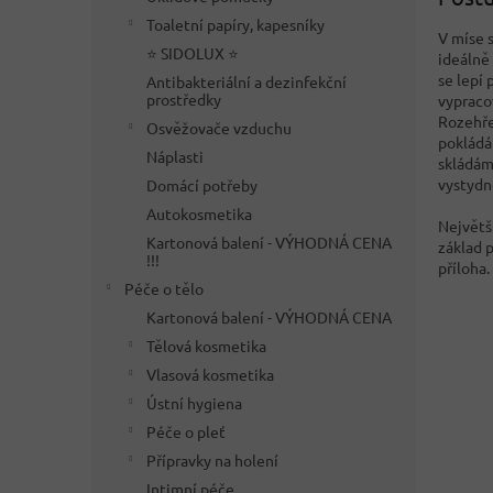
Toaletní papíry, kapesníky
V míse 
⭐ SIDOLUX ⭐
ideálně
se lepí
Antibakteriální a dezinfekční
prostředky
vypraco
Rozehře
Osvěžovače vzduchu
pokládá
Náplasti
skládám
vystydno
Domácí potřeby
Autokosmetika
Největší
Kartonová balení - VÝHODNÁ CENA
základ p
!!!
příloha.
Péče o tělo
Kartonová balení - VÝHODNÁ CENA
Tělová kosmetika
Vlasová kosmetika
Ústní hygiena
Péče o pleť
Přípravky na holení
Intimní péče