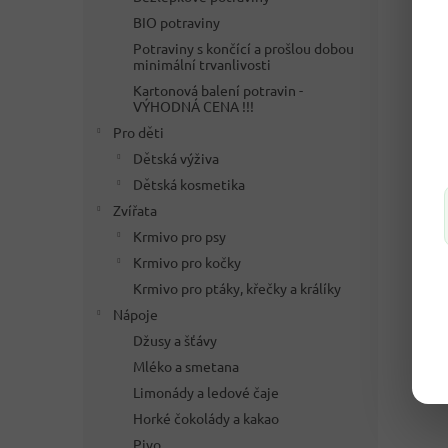
BIO potraviny
Potraviny s končící a prošlou dobou
minimální trvanlivosti
Kartonová balení potravin -
VÝHODNÁ CENA !!!
Pro děti
Dětská výživa
Dětská kosmetika
Zvířata
Krmivo pro psy
Krmivo pro kočky
Krmivo pro ptáky, křečky a králíky
Nápoje
Džusy a šťávy
Mléko a smetana
Limonády a ledové čaje
Horké čokolády a kakao
Pivo