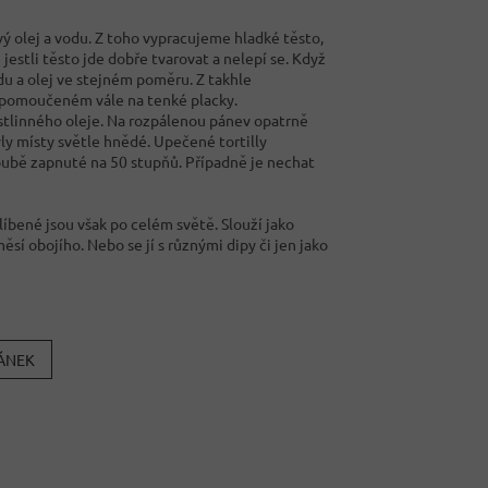
 olej a vodu. Z toho vypracujeme hladké těsto,
estli těsto jde dobře tvarovat a nelepí se. Když
du a olej ve stejném poměru. Z takhle
e pomoučeném vále na tenké placky.
stlinného oleje. Na rozpálenou pánev opatrně
ly místy světle hnědé. Upečené tortilly
roubě zapnuté na 50 stupňů. Případně je nechat
líbené jsou však po celém světě. Slouží jako
měsí obojího. Nebo se jí s různými dipy či jen jako
LÁNEK