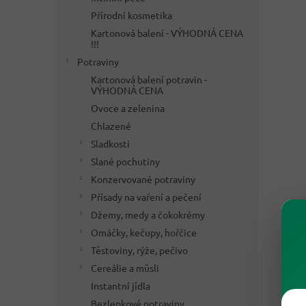
Přírodní kosmetika
Kartonová balení - VÝHODNÁ CENA
!!!
Potraviny
Kartonová balení potravin -
VÝHODNÁ CENA
Ovoce a zelenina
Chlazené
Sladkosti
Slané pochutiny
Konzervované potraviny
Přísady na vaření a pečení
Džemy, medy a čokokrémy
Omáčky, kečupy, hořčice
Těstoviny, rýže, pečivo
Cereálie a müsli
Instantní jídla
Bezlepkové potraviny