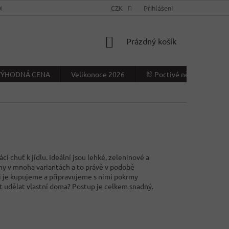
NÍ PODMÍNKY
KONTAKTY
CZK
VÝDEJNÍ MÍSTO
Přihlášení
NAPIŠTE NÁ
NÁKUPNÍ
Prázdný košík
KOŠÍK
- VÝHODNÁ CENA
Velikonoce 2026
🐰 Poctivé německé Veliko
cí chuť k jídlu. Ideální jsou lehké, zeleninové a
ány v mnoha variantách a to právě v podobě
si je kupujeme a připravujeme s nimi pokrmy
it udělat vlastní doma? Postup je celkem snadný.