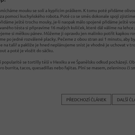
smícháme mouku se solí a kypřícím práškem. K tomu poté přidáme olivový
 za pomocí kuchyňského robota. Poté co se směs dokonale spojí zjistíme j
 přidáme ještě trochu mouky, je-li naopak málo spojené přidáme ještě vo
vaného těsta si připravíme 16 malých kuliček, které dál válíme na lehc
jeme si mělkou pánev. Můžeme ji opravdu jen malinko potřít kapkou ro
me po jedné rozválené placky. Pečeme z obou stran asi 1 minutu, aby by
e na talíř a pakliže je hned neplánujeme sníst je vhodné je uchovat v t
ut a poté je vložit do sáčku.
 popularitě se tortilly těší v Mexiku a ve Španělsku odkud pocházejí. Ob
ro burrita, tacos, quesadillas nebo fajitas. Plní se masem, zeleninou či s
PŘEDCHOZÍ ČLÁNEK
DALŠÍ Č