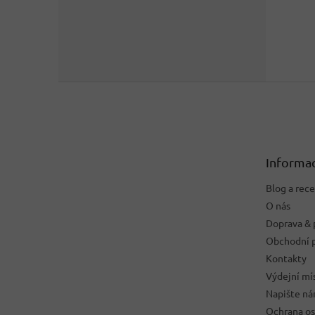
Z
á
p
a
t
Informac
í
Blog a rec
O nás
Doprava & 
Obchodní 
Kontakty
Výdejní mí
Napište n
Ochrana os