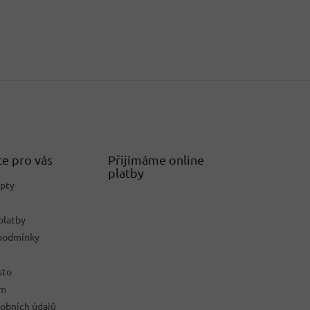
e pro vás
Přijímáme online
platby
epty
platby
podmínky
sto
ám
obních údajů