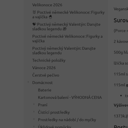
n
Velikonoce 2026
e
Vegansk
🐰 Poctivé německé Velikonoce: Figurky
l
a vajíčka 🐣
Surov
💝 Poctivý německý Valentýn: Darujte
sladkou legendu 🎁
(Porce =
Poctivé německé Velikonoce: Figurky a
vajíčka
2 kávov
Poctivý německý Valentýn: Darujte
500g h
sladkou legendu
Technické položky
lžička so
Vánoce 2026
115ml s
Čerstvé pečivo
Domácnost
115ml
o
Baterie
t
Kartonová balení - VÝHODNÁ CENA
Praní
Výživov
Čistící prostředky
1373kJ/3
Prostředky na nádobí / do myčky
Postu
Úklidové pomůcky