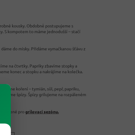
 drobné kousky. Obdobně postupujeme s
sky. S kompotem to máme jednodušší – stačí
še dáme do misky. Přidáme vymačkanou šťávu z
jíme na čtvrtky. Papriky zbavíme stopky a
zneme konec a stopku a nakrájíme na kolečka.
ícháme koření – tymián, sůl, pepř, papriku,
 potřeme špízy. Špízy grilujeme na rozpáleném
připravené pro
grilovací sezónu.