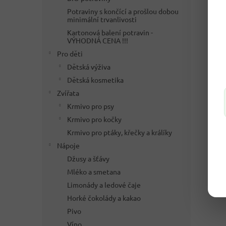
Potraviny s končící a prošlou dobou
minimální trvanlivosti
Kartonová balení potravin -
VÝHODNÁ CENA !!!
Pro děti
Dětská výživa
Dětská kosmetika
Zvířata
Krmivo pro psy
Krmivo pro kočky
Krmivo pro ptáky, křečky a králíky
Nápoje
Džusy a šťávy
Mléko a smetana
Limonády a ledové čaje
Horké čokolády a kakao
Pivo
Víno