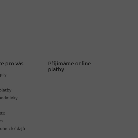
e pro vás
Přijímáme online
platby
epty
platby
podmínky
sto
ám
obních údajů