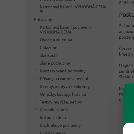
2269kJ/
Kartonová balení - VÝHODNÁ CENA
!!!
Post
Potraviny
Začneme
Kartonová balení potravin -
ananase
VÝHODNÁ CENA
pouze n
Ovoce a zelenina
Chlazené
Červeno
limetky
Sladkosti
Slané pochutiny
U špízů
Konzervované potraviny
semínek
Slaninu
Přísady na vaření a pečení
Džemy, medy a čokokrémy
Připrave
rozmarý
Omáčky, kečupy, hořčice
grilu z
Těstoviny, rýže, pečivo
Cereálie a müsli
Instantní jídla
Bezlepkové potraviny
BIO potraviny