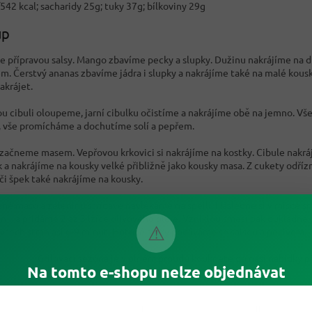
542 kcal; sacharidy 25g; tuky 37g; bílkoviny 29g
up
 přípravou salsy. Mango zbavíme pecky a slupky. Dužinu nakrájíme na
m. Čerstvý ananas zbavíme jádra i slupky a nakrájíme také na malé kou
akrájet.
u cibuli oloupeme, jarní cibulku očistíme a nakrájíme obě na jemno. V
, vše promícháme a dochutíme solí a pepřem.
 začneme masem. Vepřovou krkovici si nakrájíme na kostky. Cibule nakrá
 a nakrájíme na kousky velké přibližně jako kousky masa. Z cukety odří
 či špek také nakrájíme na kousky.
né maso a zeleninu střídavě navlékáme na špejli. Následně si v misce sm
n – a přidáme 2 až 3 lžíce olivového oleje. Vzniklou směsí pak důkladně
⚠
e všech stran asi 6-9 minut. Hotové špízy podáváme se salsou a pečivem.
Grilovací sezóna je v plném proudu koukněte do naši nabídky 
Na tomto e-shopu nelze objednávat