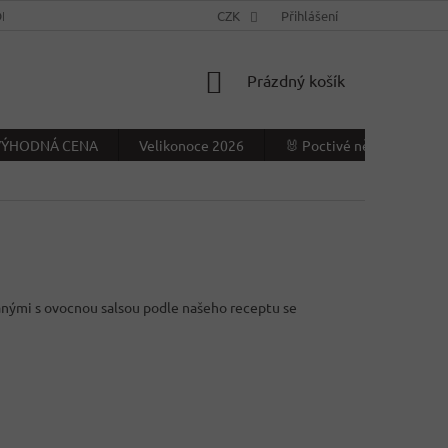
NÍ PODMÍNKY
KONTAKTY
CZK
VÝDEJNÍ MÍSTO
Přihlášení
NAPIŠTE NÁ
NÁKUPNÍ
Prázdný košík
KOŠÍK
- VÝHODNÁ CENA
Velikonoce 2026
🐰 Poctivé německé Veliko
vanými s ovocnou salsou podle našeho receptu se