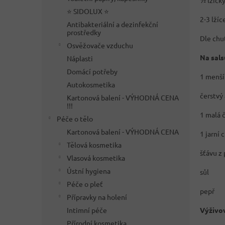
½ lžičk
⭐ SIDOLUX ⭐
2-3 lžíc
Antibakteriální a dezinfekční
prostředky
Dle chut
Osvěžovače vzduchu
Na sals
Náplasti
Domácí potřeby
1 menší
Autokosmetika
čerstvý 
Kartonová balení - VÝHODNÁ CENA
!!!
1 malá 
Péče o tělo
Kartonová balení - VÝHODNÁ CENA
1 jarní 
Tělová kosmetika
šťávu z 
Vlasová kosmetika
Ústní hygiena
sůl
Péče o pleť
pepř
Přípravky na holení
Intimní péče
Výživov
Přírodní kosmetika