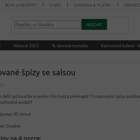
BLOG A RECEPTY
O NÁS
DOPRAVA & PLATBY
OBCHOD
HLEDAT
J
Vánoce 2025
% slevové tornádo
Kartonová balení 
ované špízy se salsou
21
s další grilovačka a nevíte čím hosty překvapit? S masovými špízy podá
rozhodně podaří!
ípravy: 45 minut
st: Snadné
iny na 4 porce: