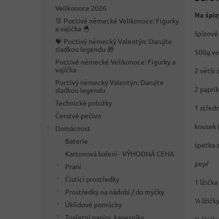
n
Velikonoce 2026
e
Na špíz
🐰 Poctivé německé Velikonoce: Figurky
l
a vajíčka 🐣
špízové
💝 Poctivý německý Valentýn: Darujte
sladkou legendu 🎁
500g ve
Poctivé německé Velikonoce: Figurky a
vajíčka
2 větší 
Poctivý německý Valentýn: Darujte
2 paprik
sladkou legendu
Technické položky
1 střed
Čerstvé pečivo
kousek 
Domácnost
Baterie
špetka s
Kartonová balení - VÝHODNÁ CENA
pepř
Praní
Čistící prostředky
1 lžička
Prostředky na nádobí / do myčky
½ lžičk
Úklidové pomůcky
Toaletní papíry, kapesníky