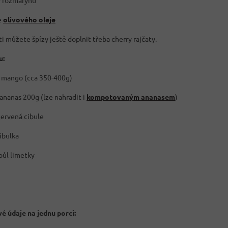
y rozmarýnu
e
olivového oleje
i můžete špízy ještě doplnit třeba cherry rajčaty.
u:
 mango (cca 350-400g)
ananas 200g (lze nahradit i
kompotovaným ananasem
)
červená cibule
cibulka
půl limetky
é údaje na jednu porci: