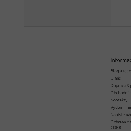
Z
á
p
a
t
Informac
í
Blog a rec
O nás
Doprava & 
Obchodní 
Kontakty
Výdejní mí
Napište n
Ochrana os
GDPR