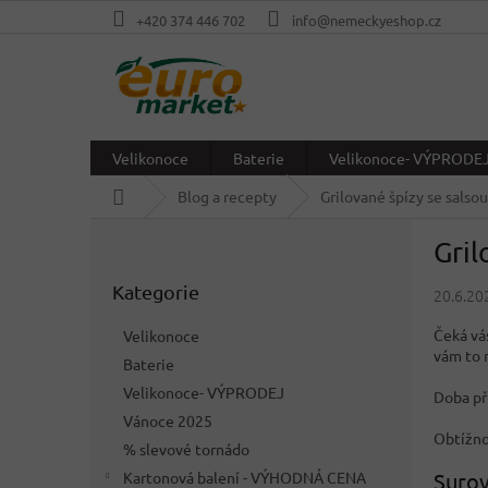
Přejít
+420 374 446 702
info@nemeckyeshop.cz
na
obsah
Velikonoce
Baterie
Velikonoce- VÝPRODE
Domů
Blog a recepty
Grilované špízy se salsou
P
Gril
o
Přeskočit
s
Kategorie
kategorie
20.6.20
t
r
Čeká vá
Velikonoce
a
vám to 
Baterie
n
Velikonoce- VÝPRODEJ
n
Doba př
í
Vánoce 2025
Obtížno
p
% slevové tornádo
a
Surov
Kartonová balení - VÝHODNÁ CENA