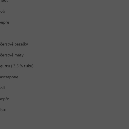
 medu
oli
pepře
 čerstvé bazalky
ů čerstvé máty
gurtu ( 3,5 % tuku)
ascarpone
oli
pepře
bu: