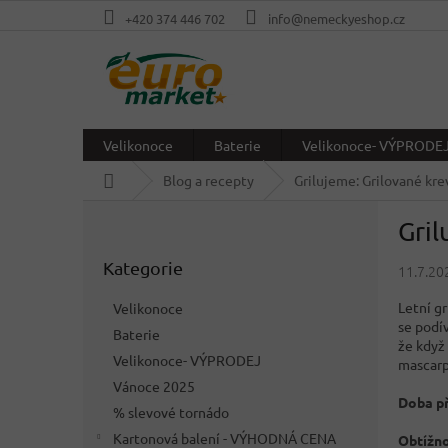
Přejít
+420 374 446 702
info@nemeckyeshop.cz
na
obsah
Velikonoce
Baterie
Velikonoce- VÝPRODE
Domů
Blog a recepty
Grilujeme: Grilované kre
P
Gril
o
Přeskočit
s
Kategorie
kategorie
11.7.20
t
r
Letní g
Velikonoce
a
se podí
Baterie
n
že když
Velikonoce- VÝPRODEJ
n
mascarpo
í
Vánoce 2025
Doba př
p
% slevové tornádo
a
Kartonová balení - VÝHODNÁ CENA
Obtížno