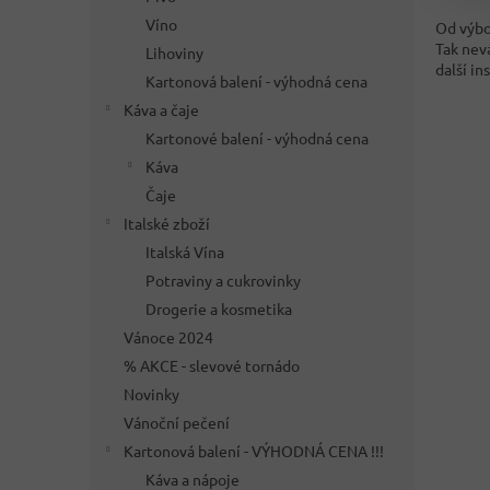
Víno
Od výbo
Tak nevá
Lihoviny
další in
Kartonová balení - výhodná cena
Káva a čaje
Kartonové balení - výhodná cena
Káva
Čaje
Italské zboží
Italská Vína
Potraviny a cukrovinky
Drogerie a kosmetika
Vánoce 2024
% AKCE - slevové tornádo
Novinky
Vánoční pečení
Kartonová balení - VÝHODNÁ CENA !!!
Káva a nápoje