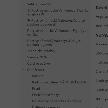
n
Velikonoce 2026
e
Kalorií 
🐰 Poctivé německé Velikonoce: Figurky
l
a vajíčka 🐣
Vegetar
💝 Poctivý německý Valentýn: Darujte
sladkou legendu 🎁
Bez lep
Poctivé německé Velikonoce: Figurky a
Surov
vajíčka
Poctivý německý Valentýn: Darujte
Na samo
sladkou legendu
Technické položky
360 g č
Vánoce 2026
1 citron
Čerstvé pečivo
Domácnost
2 strou
Baterie
3 snítk
Kartonová balení - VÝHODNÁ CENA
Praní
3 snítk
Čistící prostředky
80 ml p
Prostředky na nádobí / do myčky
Úklidové pomůcky