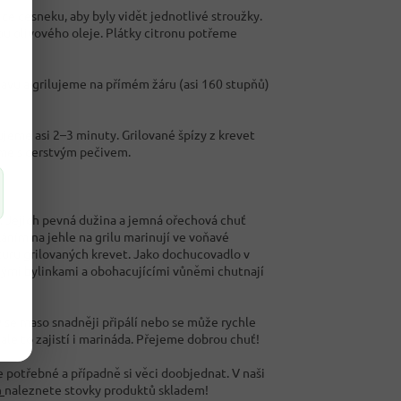
ice česneku, aby byly vidět jednotlivé stroužky.
u olivového oleje. Plátky citronu potřeme
avu a grilujeme na přímém žáru (asi 160 stupňů)
lujeme asi 2–3 minuty. Grilované špízy z krevet
áme s čerstvým pečivem.
y. Jejich pevná dužina a jemná ořechová chuť
káním na jehle na grilu marinují ve voňavé
xturu grilovaných krevet. Jako dochucovadlo v
stvými bylinkami a obohacujícími vůněmi chutnají
 se maso snadněji připálí nebo se může rychle
 ale to zajistí i marináda. Přejeme dobrou chuť!
 potřebné a případně si věci doobjednat. V naši
a
naleznete stovky produktů skladem!