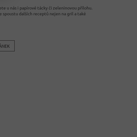
e u nás i papírové tácky či zeleninovou přílohu.
 spoustu dalších receptů nejen na gril a také
LÁNEK