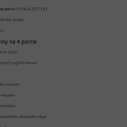
na porci:
519 kcal /2173 kJ
iánský recept
ku
iny na 4 porce:
tné špízy:
erných tygřích krevet
žky česneku
y oregana
y tymiánu
anenského olivového oleje