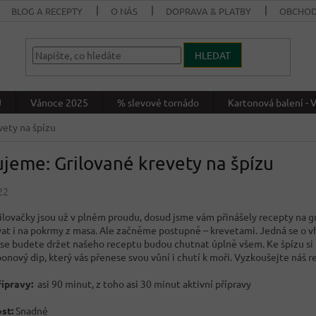
BLOG A RECEPTY
O NÁS
DOPRAVA & PLATBY
OBCHOD
HLEDAT
J
Vánoce 2025
% slevové tornádo
Kartonová balení 
vety na špízu
ujeme: Grilované krevety na špízu
22
rilovačky jsou už v plném proudu, dosud jsme vám přinášely recepty na g
vat i na pokrmy z masa. Ale začněme postupně – krevetami. Jedná se o v
 se budete držet našeho receptu budou chutnat úplně všem. Ke špízu si
nový dip, který vás přenese svou vůní i chutí k moři. Vyzkoušejte náš r
ípravy:
asi 90 minut, z toho asi 30 minut aktivní přípravy
st:
Snadné