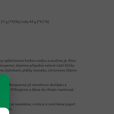
y 21 g (*42%); tuky 44 g (*63 %)
rony opláchneme horkou vodou a osušíme je. Kůru
oloupeme, zbavíme případně zelené části klíčku
em, bylinkami, plátky česneku, citronovou šťávou
je. Odloupneme již otevřenou skořápku a
cháme. Přikryjeme a dáme do chladu marinovat
nahrubo je nasekáme, v misce si smícháme jogurt
 pepřem.