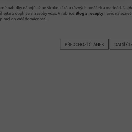
rné nabídky nápojů až po širokou škálu různých omáček a marinád. Najdet
hejte a doplňte si zásoby včas. V rubrice
Blog a recepty
navíc naleznete
spiraci do vaší domácnosti.
PŘEDCHOZÍ ČLÁNEK
DALŠÍ Č