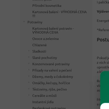
i palič
Přírodní kosmetika
Výživov
Kartonová balení - VÝHODNÁ CENA
!!!
Energeti
Potraviny
Kartonová balení potravin -
*Refere
VÝHODNÁ CENA
Ovoce a zelenina
Postu
Chlazené
Sladkosti
Slané pochutiny
Pokud j
z nich 
Konzervované potraviny
uprostř
Přísady na vaření a pečení
a kůrou
Džemy, medy a čokokrémy
Rozmraž
Omáčky, kečupy, hořčice
vložíme
Těstoviny, rýže, pečivo
asi na 1
Cereálie a müsli
Mezitím
Instantní jídla
a masca
Bezlepkové potraviny