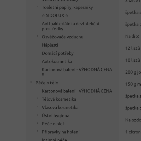
2 lžíce
Toaletní papíry, kapesníky
špetka s
⭐ SIDOLUX ⭐
Antibakteriální a dezinfekční
špetka 
prostředky
Na dip:
Osvěžovače vzduchu
Náplasti
12 listů
Domácí potřeby
10 list
Autokosmetika
Kartonová balení - VÝHODNÁ CENA
200 g jo
!!!
Péče o tělo
150 g m
Kartonová balení - VÝHODNÁ CENA
špetka s
Tělová kosmetika
Vlasová kosmetika
špetka 
Ústní hygiena
Na ozdo
Péče o pleť
Přípravky na holení
1 citron
Intimní péče