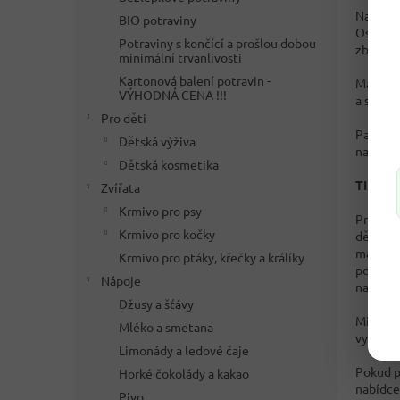
Na ozdob
BIO potraviny
Ostrým 
Potraviny s končící a prošlou dobou
zbylým 
minimální trvanlivosti
Kartonová balení potravin -
Marinov
VÝHODNÁ CENA !!!
a s ote
Pro děti
Palici č
Dětská výživa
naaranž
Dětská kosmetika
TIP:
Zvířata
Krmivo pro psy
Pro náš
Krmivo pro kočky
dělají z
marinád
Krmivo pro ptáky, křečky a králíky
podstatě
Nápoje
naše kre
Džusy a šťávy
Mimocho
Mléko a smetana
vysušit 
Limonády a ledové čaje
Pokud p
Horké čokolády a kakao
nabídce
Pivo