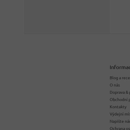
Z
á
p
a
t
Informac
í
Blog a rec
O nás
Doprava & 
Obchodní 
Kontakty
Výdejní mí
Napište n
Ochrana os