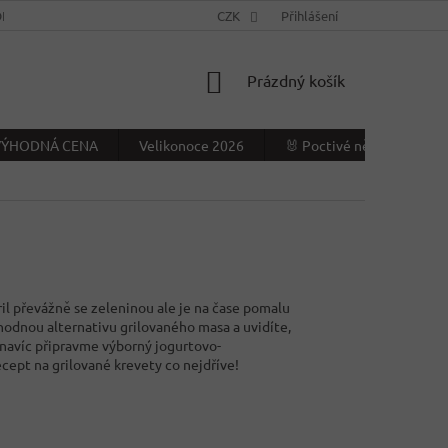
NÍ PODMÍNKY
KONTAKTY
CZK
VÝDEJNÍ MÍSTO
Přihlášení
NAPIŠTE NÁ
NÁKUPNÍ
Prázdný košík
KOŠÍK
- VÝHODNÁ CENA
Velikonoce 2026
🐰 Poctivé německé Veliko
ril převážně se zeleninou ale je na čase pomalu
hodnou alternativu grilovaného masa a uvidíte,
 navíc připravme výborný jogurtovo-
ecept na grilované krevety co nejdříve!