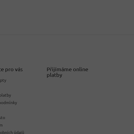
e pro vás
Přijímáme online
platby
epty
platby
podmínky
sto
ám
obních údajů