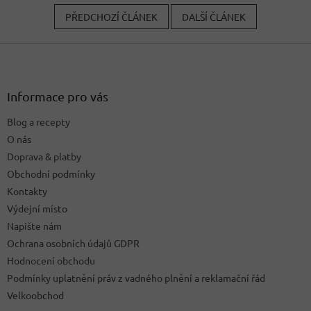
PŘEDCHOZÍ ČLÁNEK
DALŠÍ ČLÁNEK
Z
á
p
a
Informace pro vás
t
Blog a recepty
í
O nás
Doprava & platby
Obchodní podmínky
Kontakty
Výdejní místo
Napište nám
Ochrana osobních údajů GDPR
Hodnocení obchodu
Podmínky uplatnění práv z vadného plnění a reklamační řád
Velkoobchod