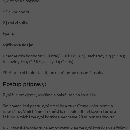
1/2 červené papriky
15 g koriandru
2 jarní cibulky
špejle
Výživové údaje:
Energetická hodnota: 160 kcal/ 670 kJ (* 8 %); sacharidy 7 g (* 3 %);
bílkoviny 34 g (* 68 %); tuky 0 g (* 0 %)
*Referenční hodnota příjmu u průměrné dospělé osoby
Postup přípravy:
Rybí filé omyjeme, osušíme a nakrájíme na kostičky.
Smícháme kari pastu, rybí omáčku a cukr. Česnek oloupeme a
nasekáme. Vmícháme do směsi kari spolu s limetkovou kůrou a
šťávou. Vmícháme rybí kostky a necháme 20 minut marinovat.
V kuchyňském robotu najemno rozmixujeme rybí kostky s vaječnými