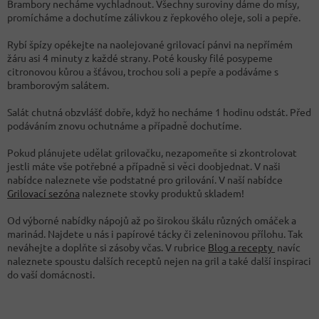
Brambory necháme vychladnout. Všechny suroviny dáme do mísy,
promícháme a dochutíme zálivkou z řepkového oleje, soli a pepře.
Rybí špízy opékejte na naolejované grilovací pánvi na nepřímém
žáru asi 4 minuty z každé strany. Poté kousky filé posypeme
citronovou kůrou a šťávou, trochou soli a pepře a podáváme s
bramborovým salátem.
Salát chutná obzvlášť dobře, když ho necháme 1 hodinu odstát. Před
podáváním znovu ochutnáme a případně dochutíme.
Pokud plánujete udělat grilovačku, nezapomeňte si zkontrolovat
jestli máte vše potřebné a případně si věci doobjednat. V naši
nabídce naleznete vše podstatné pro grilování. V naší nabídce
Grilovací sezóna
naleznete stovky produktů skladem!
Od výborné nabídky nápojů až po širokou škálu různých omáček a
marinád. Najdete u nás i papírové tácky či zeleninovou přílohu. Tak
neváhejte a doplňte si zásoby včas. V rubrice
Blog a recepty
navíc
naleznete spoustu dalších receptů nejen na gril a také další inspiraci
do vaší domácnosti.