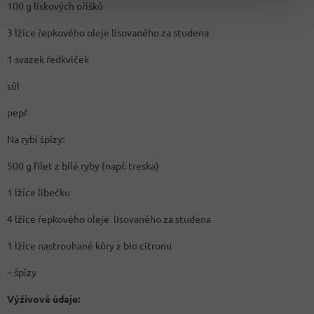
100 g lískových oříšků
3 lžíce řepkového oleje lisovaného za studena
1 svazek ředkviček
sůl
pepř
Na rybí špízy:
500 g filet z bílé ryby (např. treska)
1 lžíce libečku
4 lžíce řepkového oleje lisovaného za studena
1 lžíce nastrouhané kůry z bio citronu
– špízy
Výživové údaje: