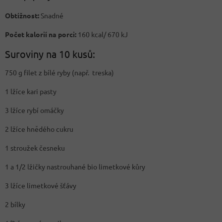
Obtížnost:
Snadné
Počet kalorií na porci:
160 kcal/ 670 kJ
Suroviny na 10 kusů:
750 g filet z bílé ryby (např. treska)
1 lžíce kari pasty
3 lžíce rybí omáčky
2 lžíce hnědého cukru
1 stroužek česneku
1 a 1/2 lžičky nastrouhané bio limetkové kůry
3 lžíce limetkové šťávy
2 bílky