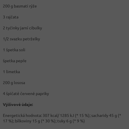
200 g basmati rýže
3 rajčata
2 tyčinky jarní cibulky
1/2 svazku petrželky
1 špetka soli
špetka pepře
1 limetka
200 g lososa
4 špičaté červené papriky
Výživové údaje:
Energetická hodnota: 307 kcal/ 1285 kJ (* 15 %); sacharidy 45 g (*
17 %); bílkoviny 15 g (* 30 %); tuky 6 g (* 9 %)