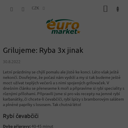
Přejít
NÁKUP
na
CZK
obsah
KOŠÍK
Grilujeme: Ryba 3x jinak
30.8.2022
Letní prázdniny se chýlí pomalu ale jistě ke konci. Léto však ještě
nekončí. Doufejme, že počasí nám vydrží a my si tak budeme ještě
moct užívat teplých večerů a s nimi spojených grilovaček. V
dnešním článku se přeneseme k moři a připravíme si rybí speciality s
různými přílohami. Připravili jsme si pro vás recepty na jemné rybí
karbanátky, či chcete-li čevabčiči, rybí špízy s bramborovým salátem
a plněné papriky s lososem. Tak chutná léto!
Rybí čevabčiči
Doba přípravy:
40-45 minut