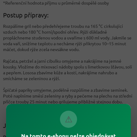
*Referenční hodnota příjmu u průměrné dospělé osoby
Postup přípravy:
Rozpálíme gril nebo předehřejeme troubu na 165 °C cirkulující
vzduch nebo 180 °C horní/spodní ohřev. Rýži důkladně
propláchneme studenou vodou a uvaříme s 600 ml vody. Jakmile se
voda vaří, snížíme teplotu a necháme rýži přikrytou 10–15 minut
máčet, dokud rýže zcela nevsákne vodu.
Rajčata, petržel a jarní cibulku omyjeme a nakrájíme na jemné
kousky. Vložíme do mixovací nádoby spolu s limetkovou šťávou, solí
a pepřem. Lososa zbavíme kůže a kostí, nakrájíme nahrubo a
smícháme se zeleninou a rýží.
Špičaté papriky umyjeme, podélně rozpůlíme a zbavíme semínek.
Poté naplníme směsí zeleniny a ryby a pečeme na plechu na střední
příčce trouby 25 minut nebo grilujeme přibližně stejnou dobu.
⚠
Jemné rybí špízy s bramborovým salátem
Na tomto e-shopu nelze objednávat
Doba přípravy:
60 minut