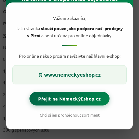
Obtížnost:
Snadné
Vážení zákazníci,
Počet kalorií na porci:
611 kcal/ 2588 kJ
tato stránka
slouží pouze jako podpora naší prodejny
Suroviny na 4 porce:
v Plzni
a není určena pro online objednávky.
Na bramborový salát:
Pro online nákup prosím navštivte náš hlavní e-shop:
800 g vařených brambor
1/2 svazku čerstvé majoránky(asi tak jedna menší hrst)
www.nemeckyeshop.cz
🛒
1/2 svazku čerstvého oregana (asi tak jedna menší hrst)
250 ml silného zeleninového vývaru
Přejít na NěmeckýEshop.cz
4 jarní cibulky
Chci si jen prohlédnout sortiment
1/2 svazku hladkolisté petrželky
200 g špenátových listů