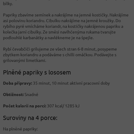
bílky.
Papriky zbavíme semínek a nakrájíme na jemné kostičky. Nakrájíme
asi polovinu koriandru. Cibulku nakrájíme na jemné kroužky. Do
rybího pyré vmícháme koriandr, na kostičky nakrájenou papriku a
kolečka jarní cibulky. Ze směsi navlhčenýma rukama tvarujte
podlouhlé karbanátky a navlékneme je na špejle.
Rybí čevabčiči grilujeme ze všech stran 6-8 minut, posypeme
zbytkem koriandru a podáváme s chilli omáčkou. Podávejte s
grilovanými limetkami.
Plněné papriky s lososem
Doba přípravy:
35 minut, 10 minut aktivní pracovní doby
Obtížnost:
Snadné
Počet kalorií na porci:
307 kcal/ 1285 kJ
Suroviny na 4 porce:
Na plněné papriky: