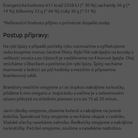
Energetická hodnota: 611 kcal/ 2558 kJ (* 30 %); sacharidy 36 g (*
14 %); bílkoviny 33 g (* 66 %); tuky 36 g (* 51 %)
*Referenční hodnota příjmu u průměrné dospělé osoby
Postup přípravy:
Na rybí špízy v případě potřeby rybu rozmrazíme a vyfiletujeme
nebo koupíme rovnou čerstvé filety. Rybí filé nakrájejte na kousky o
velikosti sousta a po částech je navlékneme na 4 kovové špejle. Olej
smícháme s libečkem a potřeme jím rybí špízy. Špízy necháme
marinovat v lednici asi půl hodinky a mezitím si připravíme
bramborový salát.
Brambory mezitím omyjeme a i se slupkou nakrájíme na kostky,
přidáme k nim oregano a majoránku a vaříme je v zeleninovém
vývaru přikryté na středním plameni a to asi 15 až 20 minut..
Jarní cibulky omyjeme, zbavíme kořenů a nakrájíme na jemná
kolečka. Špenátové listy omyjeme a necháme okapat v cedníku.
Vlašské ořechy nasekáme nahrubo. Ředkvičky omyjeme a nakrájíme
na kostičky. Petržel omyjeme, osušíme a nasekáme nadrobno.