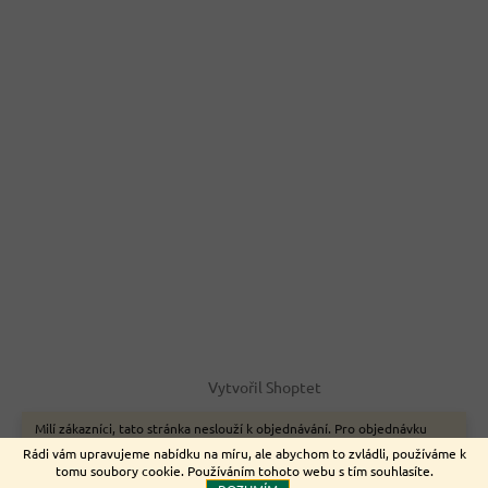
Vytvořil Shoptet
Milí zákazníci, tato stránka neslouží k objednávání. Pro objednávku
zboží on-line využijte naše webové stránky www.nemeckyeshop.cz
Copyright 2026
Euromarket
. Všechna práva vyhrazena.
Rádi vám upravujeme nabídku na míru, ale abychom to zvládli, používáme k
Děkujeme.
tomu soubory cookie. Používáním tohoto webu s tím souhlasíte.