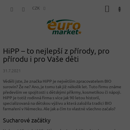
Přejít
NÁKUP
na
CZK
obsah
KOŠÍK
HiPP – to nejlepší z přírody, pro
přírodu i pro Vaše děti
31.7.2021
Věděli jste, že značka HiPP je největším zpracovatelem BIO
surovin? Že ne? Ano, je tomu tak již několik let. Tuto firmu známe
především ve spojitosti s dětskými příkrmy, kosmetikou či nápoji.
HiPP je totiž rodinná firma s více jak 90 letou historií,
specializovaná na dětskou výživu a která založila tradici BIO
farmaření v Německu. Ale jak a čím to vlastně všechno začalo?
Sucharové začátky