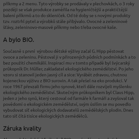
příkrmy a 2 menu. Tyto výrobky se prodávaly v plechovkách, o 3 roky
později se však produkce zaměřila na hygieničtější a praktičtější
balení příkrmů a to do skleniček. Od té doby se s novými produkty
tzv. roztrhl pytel a výrobků stále přibývalo. Ovocné a zeleninové
šťávy, zeleninovo-masové příkrmy nebo třeba ovocné kaše.
A bylo BIO.
Současně s první výrobou dětské výživy začal G. Hipp pěstovat
ovoce a zeleninu. Pěstoval ji v přirozených půdních podmínkách a to
bez použití chemikálií. Inspirací mu v tomto případě byl švýcarský
průkopník Dr. Müller, zakladatel ekologického zemědělství. Po jeho
vzoru si stanovil jeden jasný cíl a sice: Vyrábět zdravou, chutnou
kojeneckou výživu z BIO surovin. A tak přešel na eko produkci. V
roce 1967 převzali firmu jeho synové, kteří dále rozvíjeli myšlenku
ekologického zemědělství. Skutečným průkopníkem byl Claus Hipp,
jeden z jeho synů, který cestoval od farmáře k farmáři a zvyšoval tak
povědomí o ekologickém zemědělství, svým úsilím se mu povedlo
vybudovat síť ekologických dodavatelů zemědělských plodin.
Dnes
tato síť čítá tisíce ekologických zemědělců.
Záruka kvality