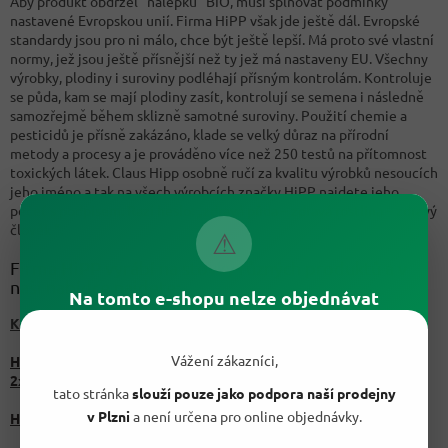
Aby produkt obdržel “nálepku” BIO, musí splňovat podmínky
nastavené Evropskou unií. Firma HiPP však jde ještě dál. Evropské
standardy jsou pro ni málo, chce být ještě lepší. Má proto své vlastní
normy, jež jsou ještě přísnější než ty jež má nastaveny EU. Všechny
výrobky, plodiny i suroviny podléhají přísným kontrolám. Kontroluje
se půda, kam se mají plodiny zasít, kontrolují se semena i následně
samozřejmě během sklizně samotné suroviny. Použití chemie a
pesticidů je přísně zakázáno, klade se velký důraz na přírodní
metody a procesy a je prováděno více než 250 testů na přítomnost
toxických látek. Claus Hipp osobně ručí za kvalitu výrobků nesoucích
jeho jméno a tak na všech výrobcích značky HiPP najdete jeho
pečeť s podpisem. Razí heslo: „zdravá půda – zdravá rostlina – zdravý
člověk “.
⚠
Firma HiPP vyrábí na stovky různých produktů a v
naši nabídce najdete:
Na tomto e-shopu nelze objednávat
Kosmetické výrobky
Vážení zákazníci,
HiPP BABYSANFT Natural vlhčené ubrousky Aqua bez parfému
2x60, 240ks
tato stránka
slouží pouze jako podpora naší prodejny
v Plzni
a není určena pro online objednávky.
HiPP Babysanft Intensivní pečující mléko 300ml