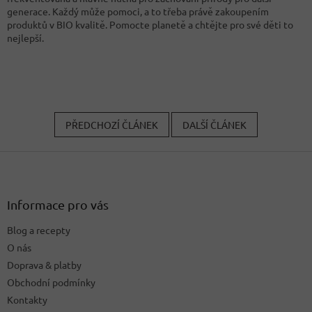
generace. Každý může pomoci, a to třeba právě zakoupením
produktů v BIO kvalitě. Pomocte planetě a chtějte pro své děti to
nejlepší.
PŘEDCHOZÍ ČLÁNEK
DALŠÍ ČLÁNEK
Z
á
p
a
Informace pro vás
t
Blog a recepty
í
O nás
Doprava & platby
Obchodní podmínky
Kontakty