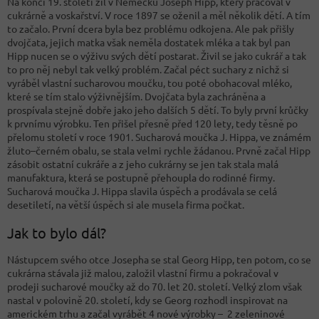
Na konci 19. století žil v Německu Joseph Hipp, který pracoval v
cukrárně a voskařství. V roce 1897 se oženil a měl několik dětí. A tím
to začalo. První dcera byla bez problému odkojena. Ale pak přišly
dvojčata, jejich matka však neměla dostatek mléka a tak byl pan
Hipp nucen se o výživu svých dětí postarat. Živil se jako cukrář a tak
to pro něj nebyl tak velký problém. Začal péct suchary z nichž si
vyráběl vlastní sucharovou moučku, tou poté obohacoval mléko,
které se tím stalo výživnějším. Dvojčata byla zachráněna a
prospívala stejně dobře jako jeho dalších 5 dětí. To byly první krůčky
k prvnímu výrobku. Ten přišel přesně před 120 lety, tedy těsně po
přelomu století v roce 1901. Sucharová moučka J. Hippa, ve známém
žluto–černém obalu, se stala velmi rychle žádanou. Prvně začal Hipp
zásobit ostatní cukráře a z jeho cukrárny se jen tak stala malá
manufaktura, která se postupně přehoupla do rodinné firmy.
Sucharová moučka J. Hippa slavila úspěch a prodávala se celá
desetiletí, na větší úspěch si ale musela firma počkat.
Jak to bylo dál?
Nástupcem svého otce Josepha se stal Georg Hipp, ten potom, co se
cukrárna stávala již malou, založil vlastní firmu a pokračoval v
prodeji sucharové moučky až do 70. let 20. století. Velký zlom však
nastal v polovině 20. století, kdy se Georg rozhodl inspirovat na
americkém trhu a začal vyrábět 4 nové výrobky – 2 zeleninové