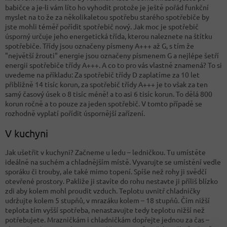
babičce a je-li vám líto ho vyhodit protože je ještě pořád funkční
myslet na to že za několikaletou spotřebu starého spotřebiče by
jste mohli téměř pořídit spotřebič nový. Jak moc je spotřebič
úsporný určuje jeho energetická třída, kterou naleznete na štítku
spotřebiče. Třídy jsou označeny písmeny A+++ až G, s tím že
"největší žrouti" energie jsou označeny písmenem G a nejlépe šetří
energii spotřebiče třídy A+++. A co to pro vás vlastně znamená? To si
uvedeme na příkladu: Za spotřebič třídy D zaplatíme za 10 let
přibližně 14 tisíc korun, za spotřebič třídy A+++ je to však za ten
samý časový úsek o 8 tisíc méně! a to asi 6 tisíc korun. To dělá 800
korun ročně a to pouze za jeden spotřebič. V tomto případě se
rozhodně vyplatí pořídit úspornější zařízení.
V kuchyni
Jak ušetřit v kuchyni? Začneme u ledu – ledničkou. Tu umístěte
ideálně na suchém a chladnějším místě. Vyvarujte se umístění vedle
sporáku či trouby, ale také mimo topení. Spíše než rohy ji svědčí
otevřené prostory. Pakliže ji stavíte do rohu nestavte ji příliš blízko
zdi aby kolem mohl proudit vzduch. Teplotu uvnitř chladničky
udržujte kolem 5 stupňů, v mrazáku kolem – 18 stupňů. Čím nižší
teplota tím vyšší spotřeba, nenastavujte tedy teplotu nižší než
potřebujete. Mrazničkám i chladničkám dopřejte jednou za čas –