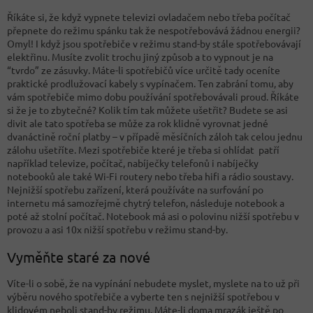
Říkáte si, že když vypnete televizi ovladačem nebo třeba počítač
přepnete do režimu spánku tak že nespotřebovává žádnou energii?
Omyl! I když jsou spotřebiče v režimu stand-by stále spotřebovávají
elektřinu. Musíte zvolit trochu jiný způsob a to vypnout je na
“tvrdo” ze zásuvky. Máte-li spotřebičů více určitě tady oceníte
praktické prodlužovací kabely s vypínačem. Ten zabrání tomu, aby
vám spotřebiče mimo dobu používání spotřebovávali proud. Říkáte
si že je to zbytečné? Kolik tím tak můžete ušetřit? Budete se asi
divit ale tato spotřeba se může za rok klidně vyrovnat jedné
dvanáctině roční platby – v případě měsíčních záloh tak celou jednu
zálohu ušetříte. Mezi spotřebiče které je třeba si ohlídat patří
například televize, počítač, nabíječky telefonů i nabíječky
notebooků ale také Wi-Fi routery nebo třeba hifi a rádio soustavy.
Nejnižší spotřebu zařízení, která používáte na surfování po
internetu má samozřejmě chytrý telefon, následuje notebook a
poté až stolní počítač. Notebook má asi o polovinu nižší spotřebu v
provozu a asi 10x nižší spotřebu v režimu stand-by.
Vyměňte staré za nové
Víte-li o sobě, že na vypínání nebudete myslet, myslete na to už při
výběru nového spotřebiče a vyberte ten s nejnižší spotřebou v
klidovém neboli stand-by režimu.
Máte-li doma mrazák ještě po