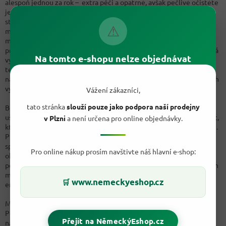
alespoň jednou za rok – extra péči a opatrně, avšak pečlivě očistěte
jejich chladič od prachu, protože prach omezuje chlazení a tím
stoupá spotřeba energie. Těsnění kolem dveří chladničky a
⚠
mrazničky musí přiléhat po celém obvodě, občas je omyjte teplou
mýdlovou vodou či speciálním
čisticím prostředkem.
Mrazničku
pravidelně odmrazujte, už i několika milimetrová námraza znamená
Na tomto e-shopu nelze objednávat
výrazně vyšší spotřebu. Do mrazáku nikdy neukládejte otevřené
tekuté potraviny, i zmrzlé tekutiny se odpařují a vytvářejí tak
námrazu. Pokud chcete do lednice uložit pokrmy, počkejte na jejich
vychladnutí.
Vážení zákazníci,
tato stránka
slouží pouze jako podpora naší prodejny
Během vaření používejte vhodné nádobí, hrnce s rovným dnem
ušetří až třetinu energie. K delšímu vaření využívejte tlakový hrnec,
v Plzni
a není určena pro online objednávky.
který nejen že vám ušetří až 40 % elektřiny ale také až třetinu času.
Při vaření používejte pokličky, ty také sníží dobu přípravy a tím
spotřebovanou energii. Pokud máte elektrický sporák využijte k
Pro online nákup prosím navštivte náš hlavní e-shop:
ohřátí vody spíše rychlovarnou konvici, která je úspornější. Během
pečení zbytečně neotevírejte dvířka a používejte horkovzduch. Ten
můžete nastavit o 20 až 30 stupňů méně a tím ušetřit asi třetinu
www.nemeckyeshop.cz
🛒
energie.
Myčku zapínejte jen když je plná a zvolte úsporný program.
Používejte kvalitní tablety do myčky, které si poradí se špinavým
Přejít na NěmeckýEshop.cz
nádobím i při nízké teplotě. Z naši nabídky vybíráme: