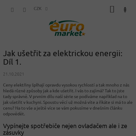
Přejít
NÁKUP
na
CZK
obsah
KOŠÍK
Jak ušetřit za elektrickou energii:
Díl 1.
21.10.2021
Ceny elektřiny šplhají opravdu vysokou rychlostí a tak mnoho z nás
hledá různé způsoby jak a kde ušetřit. I vás to zajímá? Tak to jste
tady správně. V prvním dílu naší série se podíváme například na to
jak ušetřit v kuchyni. Spoustu věcí už možná víte a říkáte si má to ale
cenu? Na to vše a ještě více se vám pokusíme v dnešním článku
odpovědět.
Vypínejte spotřebiče nejen ovladačem ale i ze
zásuvky