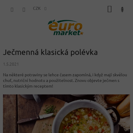
Přejít
NÁKUP
na
CZK
obsah
KOŠÍK
Ječmenná klasická polévka
1.5.2021
Na některé potraviny se lehce časem zapomíná, i když mají skvělou
chuť, nutriční hodnotu a použitelnost. Znovu objevte ječmen s
tímto klasickým receptem!