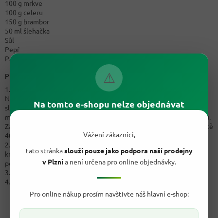
100 g mrkve
100 g celeru
150 g brambor
50 ml šlehačka
Sůl
Pepř
Pažitka
⚠
Příprava:
1. Nakrájejte slaninu na malé kostičky a cibuli na malé kostičky.
Nakrájejte najemno pažitku. Rozpusťte máslo v kastrolu. Smažte
Na tomto e-shopu nelze objednávat
slaninu a cibuli. Až zesklovatí, přimíchejte ječmen a posypte
moukou. Smažte asi 1-2 minuty , až nebude možno rozeznat mouku.
Zalijte vývarem a vařte 10 minut. Snižte teplotu a nechte dusit ještě
Vážení zákazníci,
40 minut.
2. Mrkev, celer a brambory očistěte. Pórek nakrájejte na jemné
tato stránka
slouží pouze jako podpora naší prodejny
kroužky, mrkev, celer a brambory na malé kostky. Dejte vše do
v Plzni
a není určena pro online objednávky.
polévky a dusíme dalších 20 minut.
3. Přimíchejte do polévky šlehačku, osolte a opepřete.
4. K ozdobení použijte pažitku.
Pro online nákup prosím navštivte náš hlavní e-shop: