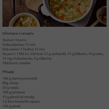
Informace o receptu
Složení: 4 porce
Doba přípravy: 15 min
Dob vaření: 1 hodina 15 min
Na porci: 1382 kJ, 330 kcal, 31 g sacharidů, 15 g bílkovin, 16 g tuku,
37 mg cholesterolu, 4 g vlákniny
Obtížnost: snadné
Přísady:
100 g slaniny prorostlé
80g cibule
20 g másla
100 g ječmene
15 g pšeničné mouky
1,2 litru hovězího vývaru
100 g pórek