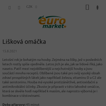
Přejít
NÁKUP
na
CZK
obsah
KOŠÍK
Lišková omáčka
15.8.2021
Letošní rok je bohatým na houby. Zejména na lišky, jež v posledních
letech rostly spíše ojediněle. Letos jich je ale, jak se lidově říká, jako
naseto. Patří mezi nejoblíbenější a nejchutnější houby a jsou
součástí mnoha receptů. Oblíbené jsou také pro svůj vysoký obsah
zdraví prospěšných látek jako například: železa, vitaminu D a C2 ale
také serotoninu. Houba má vysoké protizánětlivé, antioxidační a
antimikrobiální účinky. Zkuste je připravit v této lahodné omáčce,
která se skvěle hodí například k masům, ale naprosto výborná je i
kombinace s těstovinami.
Doba přípravy:
45 minut