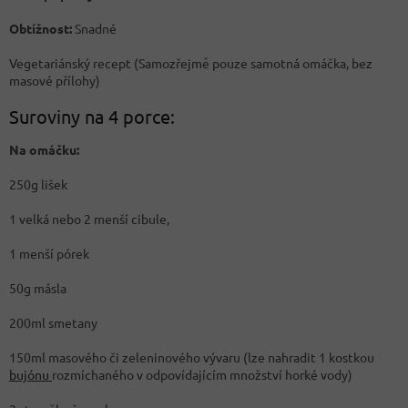
Obtížnost:
Snadné
Vegetariánský recept (Samozřejmě pouze samotná omáčka, bez
masové přílohy)
Suroviny na 4 porce:
Na omáčku:
250g lišek
1 velká nebo 2 menší cibule,
1 menší pórek
50g másla
200ml smetany
150ml masového či zeleninového vývaru (lze nahradit 1 kostkou
bujónu
rozmíchaného v odpovídajícím množství horké vody)