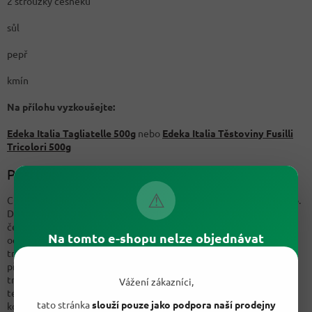
2 stroužky česneku
sůl
pepř
kmín
Na přílohu vyzkoušejte:
Edeka Italia Tagliatelle 500g
nebo
Edeka Italia Těstoviny Fusilli
Tricolori 500g
Postup:
⚠
Cibuli nakrájíme na drobno a do vyšší pánve si dáme rozehřát máslo.
Do rozehřátého másla nasypeme cibuli a rozdrcené dva stroužky
česneku a necháme chvilku osmahnout. Po chvíli přidáme dobře
Na tomto e-shopu nelze objednávat
očištěné a trochu pokrájené lišky. Osolíme, opepříme a přidáme i
trochu kmínu. Pokračujeme dokud lišky nepustí trochu šťávy. Poté
přilijeme vývar. Necháme 2 minutky povařit. Pokud chceme lišky
trochu křupavé nastal čas jejich vyjmutí. Lišky přelijeme přes síto a
Vážení zákazníci,
tekutinu vrátíme zpět do pánve. Do tekutiny přidáme povařit na
tato stránka
slouží pouze jako podpora naší prodejny
kolečka nakrájený pórek a smetanu. Redukujeme na požadovanou