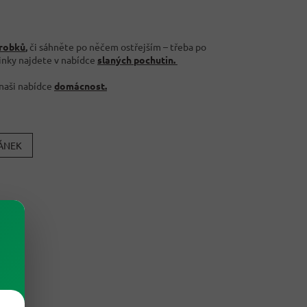
robků
,
či sáhněte po něčem ostřejším – třeba po
činky najdete v nabídce
slaných pochutin.
 naši nabídce
domácnost.
LÁNEK