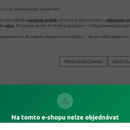
 si i vy doma pohodlí a oslavujte:
te naši nabídku
vonných svíček
a k tomu si vyberte něco z
mléčných vý
ebo
pivu.
K tomu se skvěle hodí něco na zobání – oříšky, brambůrky a ty
nezapomeňte, že svátek oslavuje nové začátky – vše pro úklid najdete v
PŘEDCHOZÍ ČLÁNEK
DALŠÍ Č
⚠
Na tomto e-shopu nelze objednávat