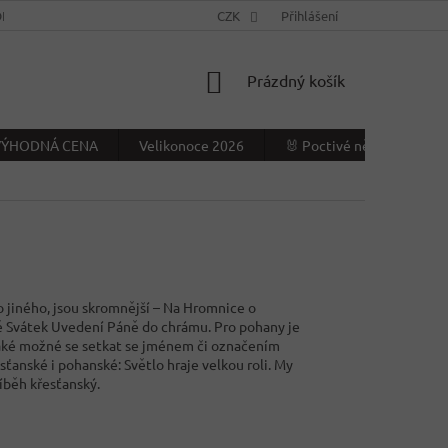
NÍ PODMÍNKY
KONTAKTY
CZK
VÝDEJNÍ MÍSTO
Přihlášení
NAPIŠTE NÁ
NÁKUPNÍ
Prázdný košík
KOŠÍK
- VÝHODNÁ CENA
Velikonoce 2026
🐰 Poctivé německé Veliko
o jiného, jsou skromnější – Na Hromnice o
ně Svátek Uvedení Páně do chrámu. Pro pohany je
 je také možné se setkat se jménem či označením
ťanské i pohanské: Světlo hraje velkou roli. My
říběh křesťanský.