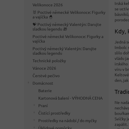
n
Irská k
Velikonoce 2026
e
se uctí
🐰 Poctivé německé Velikonoce: Figurky
l
básníků
a vajíčka 🐣
porodech
💝 Poctivý německý Valentýn: Darujte
sladkou legendu 🎁
Kdy, 
Poctivé německé Velikonoce: Figurky a
vajíčka
Jedná s
Imbolc s
Poctivý německý Valentýn: Darujte
slilo d
sladkou legendu
vládu j
Technické položky
irského
Vánoce 2026
víru v b
Keltové,
Čerstvé pečivo
den, jak
Domácnost
Baterie
Tradi
Kartonová balení - VÝHODNÁ CENA
Ne nada
Praní
necháva
Čistící prostředky
bouřkam
Svíčky j
Prostředky na nádobí / do myčky
zapálit
Úklidové pomůcky