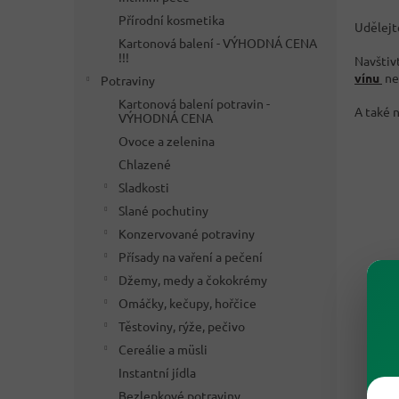
Přírodní kosmetika
Udělejte
Kartonová balení - VÝHODNÁ CENA
!!!
Navštiv
vínu
n
Potraviny
Kartonová balení potravin -
A také 
VÝHODNÁ CENA
Ovoce a zelenina
Chlazené
Sladkosti
Slané pochutiny
Konzervované potraviny
Přísady na vaření a pečení
Džemy, medy a čokokrémy
Omáčky, kečupy, hořčice
Těstoviny, rýže, pečivo
Cereálie a müsli
Instantní jídla
Bezlepkové potraviny