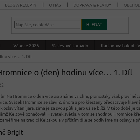
BLOG A RECEPTY
O NÁS
DOPRAVA & PLATBY
OBCHOD
HLEDAT
J
Vánoce 2025
% slevové tornádo
Kartonová balení 
inu více… 1. Díl
romnice o (den) hodinu více… 1. Díl
22
film Na Hromnice o den více asi známe všichni, pranostiky však praví něc
více. Svátek Hromnice se slaví 2. února a pro křesťany představuje hlav
k oslav vítání jara, zima je za svou půlí a jaro už se blíží. V této době
 jímž Keltové označovali – svátek světla, v tom se shodnou Hromnice křes
zaměříme na tradici Keltskou a v příštím díle se podíváme na oslavy a p
ě Brigit