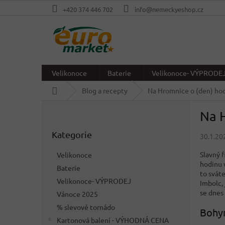
Přejít
+420 374 446 702
info@nemeckyeshop.cz
na
obsah
Velikonoce
Baterie
Velikonoce- VÝPRODE
Domů
Blog a recepty
Na Hromnice o (den) hod
P
Na H
o
Přeskočit
s
Kategorie
kategorie
30.1.20
t
r
Slavný 
Velikonoce
a
hodinu 
Baterie
n
to sváte
Velikonoce- VÝPRODEJ
n
Imbolc,
se dnes 
í
Vánoce 2025
p
% slevové tornádo
Bohyn
a
Kartonová balení - VÝHODNÁ CENA