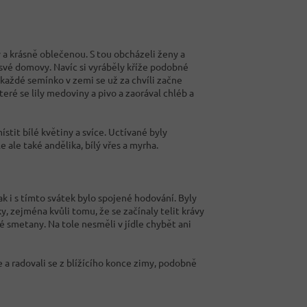
 a krásně oblečenou. S tou obcházeli ženy a
své domovy. Navíc si vyráběly kříže podobné
 každé semínko v zemi se už za chvíli začne
teré se lily medoviny a pivo a zaorával chléb a
tit bílé květiny a svíce. Uctívané byly
le ale také andělika, bílý vřes a myrha.
ak i s tímto svátek bylo spojené hodování. Byly
, zejména kvůli tomu, že se začínaly telit krávy
né smetany. Na tole nesměli v jídle chybět ani
nce a radovali se z blížícího konce zimy, podobně