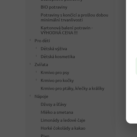
BIO potraviny
Potraviny s končící a prošlou dobou
minimální trvanlivosti
Kartonová balení potravin -
VÝHODNÁ CENA !!!
Pro děti
Dětská výživa
Dětská kosmetika
Zvířata
Krmivo pro psy
Krmivo pro kočky
Krmivo pro ptáky, křečky a králíky
Nápoje
Džusy a šťávy
Mléko a smetana
Limonády a ledové čaje
Horké čokolády a kakao
Pivo