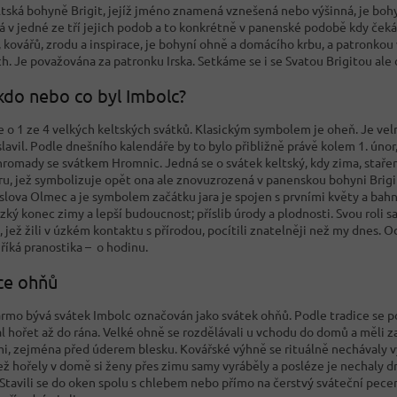
eltská bohyně Brigit, jejíž jméno znamená vznešená nebo výšinná, je bohy
vá v jedné ze tří jejich podob a to konkrétně v panenské podobě kdy ček
, kovářů, zrodu a inspirace, je bohyní ohně a domácího krbu, a patronkou
. Je považována za patronku Irska. Setkáme se i se Svatou Brigitou ale o
kdo nebo co byl Imbolc?
e o 1 ze 4 velkých keltských svátků. Klasickým symbolem je oheň. Je vel
lavil. Podle dnešního kalendáře by to bylo přibližně právě kolem 1. únor
ohromady se svátkem Hromnic. Jedná se o svátek keltský, kdy zima, staře
aru, jež symbolizuje opět ona ale znovuzrozená v panenskou bohyni Brigi
 slova Olmec a je symbolem začátku jara je spojen s prvními květy a bahn
rzký konec zimy a lepší budoucnost; příslib úrody a plodnosti. Svou roli s
 jež žili v úzkém kontaktu s přírodou, pocítili znatelněji než my dnes.
 říká pranostika – o hodinu.
ce ohňů
rmo bývá svátek Imbolc označován jako svátek ohňů. Podle tradice se po
l hořet až do rána. Velké ohně se rozdělávali u vchodu do domů a měli z
i, zejména před úderem blesku. Kovářské výhně se rituálně nechávaly v
ež hořely v domě si ženy přes zimu samy vyráběly a posléze je nechaly dr
. Stavili se do oken spolu s chlebem nebo přímo na čerstvý sváteční pec