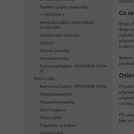
a jinými
Toaletní papíry, kapesníky
Co se
⭐ SIDOLUX ⭐
Antibakteriální a dezinfekční
Brigit,
prostředky
dívky c
Osvěžovače vzduchu
indické 
připravo
Náplasti
koláče 
Domácí potřeby
Během o
Autokosmetika
předevší
Kartonová balení - VÝHODNÁ CENA
!!!
Oslav
Péče o tělo
Při pále
Kartonová balení - VÝHODNÁ CENA
připrav
Tělová kosmetika
a bahnit
Vlasová kosmetika
rozinky
Ústní hygiena
Při osla
Péče o pleť
jako je
Přípravky na holení
Intimní péče