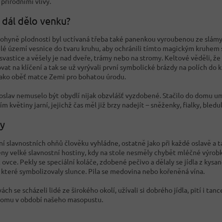
 přírodními vlivy.
 dál dělo venku?
 bohyně plodnosti byl uctívaná třeba také panenkou vyroubenou ze slámy
elé území vesnice do tvaru kruhu, aby ochránili tímto magickým kruhem 
svastice a věšely je nad dveře, trámy nebo na stromy. Keltové věděli, že
vat na klíčení a tak se už vyrývali první symbolické brázdy na polích do k
jako oběť matce Zemi pro bohatou úrodu.
slav nemuselo být obydlí nijak obzvlášť vyzdobené. Stačilo do domu umís
m květiny jarní, jejichž čas měl již brzy nadejít – sněženky, fialky, bledu
y
ní slavnostních ohňů člověku vyhládne, ostatně jako při každé oslavě a t
eny velké slavnostní hostiny, kdy na stole nesměly chybět mléčné výrobky
 ovce. Pekly se speciální koláče, zdobené pečivo a dělaly se jídla z kysa
, které symbolizovaly slunce. Pila se medovina nebo kořeněná vína.
vách se scházeli lidé ze širokého okolí, užívali si dobrého jídla, pití i ta
 tomu v období našeho masopustu.