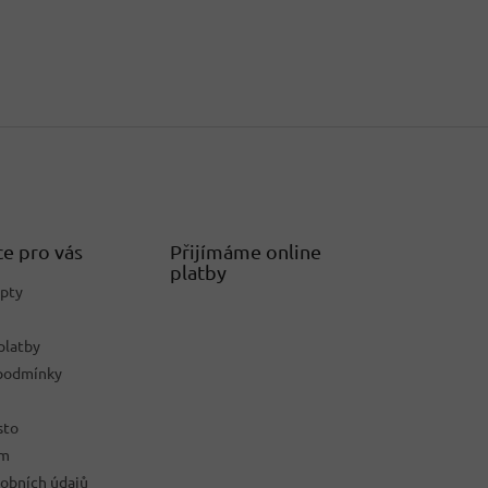
e pro vás
Přijímáme online
platby
epty
platby
podmínky
sto
ám
obních údajů