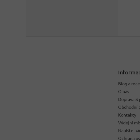
Z
á
p
a
t
Informac
í
Blog a rec
O nás
Doprava & 
Obchodní 
Kontakty
Výdejní mí
Napište n
Ochrana os