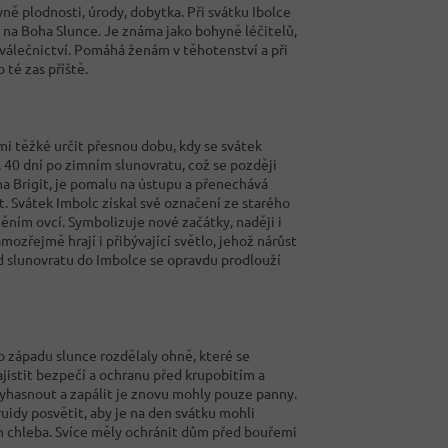
ně plodnosti, úrody, dobytka. Při svátku Ibolce
á na Boha Slunce. Je známa jako bohyně léčitelů,
 válečnictví. Pomáhá ženám v těhotenství a při
 té zas příště.
mi těžké určit přesnou dobu, kdy se svátek
, 40 dní po zimním slunovratu, což se později
na Brigit, je pomalu na ústupu a přenechává
t. Svátek Imbolc získal své označení ze starého
ěním ovcí. Symbolizuje nové začátky, naději i
amozřejmě hrají i přibývající světlo, jehož nárůst
 Od slunovratu do Imbolce se opravdu prodlouží
 západu slunce rozdělaly ohně, které se
ajistit bezpečí a ochranu před krupobitím a
yhasnout a zapálit je znovu mohly pouze panny.
uidy posvětit, aby je na den svátku mohli
en chleba. Svíce měly ochránit dům před bouřemi