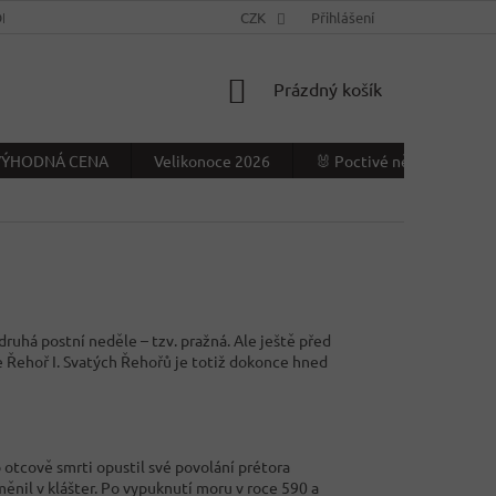
NÍ PODMÍNKY
KONTAKTY
CZK
VÝDEJNÍ MÍSTO
Přihlášení
NAPIŠTE NÁ
NÁKUPNÍ
Prázdný košík
KOŠÍK
- VÝHODNÁ CENA
Velikonoce 2026
🐰 Poctivé německé Veliko
druhá postní neděle – tzv. pražná. Ale ještě před
e Řehoř I. Svatých Řehořů je totiž dokonce hned
 otcově smrti opustil své povolání prétora
ěnil v klášter. Po vypuknutí moru v roce 590 a