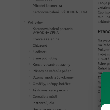
Čáp je p
Přírodní kosmetika
vzdálen
Kartonová balení - VÝHODNÁ CENA
Čápi jso
!!!
minulost
zakloně
Potraviny
Kartonová balení potravin -
Prano
VÝHODNÁ CENA
Ovoce a zelenina
Na svat
Na Řeho
Chlazené
Pokyne-
Sladkosti
I když n
Slané pochutiny
O svaté
Svině p
Konzervované potraviny
Řehoř je
Přísady na vaření a pečení
Na svat
Džemy, medy a čokokrémy
Záhoř vy
Na svat
Omáčky, kečupy, hořčice
Na svat
Těstoviny, rýže, pečivo
Okolo sv
Cereálie a müsli
S blížíc
Instantní jídla
o Velik
Bezlepkové potraviny