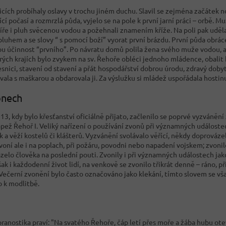
icích probíhaly oslavy v trochu jiném duchu. Slavil se zejména začátek
cí počasí a rozmrzlá půda, vyjelo se na pole k první jarní práci – orbě. Mu
víře i pluh svěcenou vodou a požehnali znamením kříže. Na poli pak uděla
 pluhem a se slovy “ s pomocí boží” vyorat první brázdu. První půda obrá
u účinnost “prvního”. Po návratu domů polila žena svého muže vodou, ab
rých krajích bylo zvykem na sv. Řehoře obléci jednoho mládence, obalit 
esnici, stavení od stavení a přát hospodářství dobrou úrodu, zdravý doby
ala s maškarou a obdarovala ji. Za výslužku si mládež uspořádala hostin
onech
13, kdy bylo křesťanství oficiálně přijato, začlenilo se poprvé vyzvánění
apež Řehoř I. Veliký nařízení o používání zvonů při významných událostec
 a věží kostelů či klášterů. Vyzvánění svolávalo věřící, někdy doprováze
voní ale i na poplach, při požáru, povodni nebo napadení vojskem; zvonil
zelo člověka na poslední pouti. Zvonily i při významných událostech jako
šak i každodenní život lidí, na venkově se zvonilo třikrát denně – ráno, 
Večerní zvonění bylo často označováno jako klekání, tímto slovem se vša
o k modlitbě.
ranostika praví: "Na svatého Řehoře, čáp letí přes moře a žába hubu ote