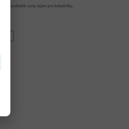
ostí za skvělé ceny nejen pro koledníky,
LÁNEK