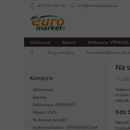
Přejít
+420 374 446 702
info@nemeckyeshop.cz
na
obsah
Velikonoce
Baterie
Velikonoce- VÝPRODE
Domů
Blog a recepty
Na svatého Řehoře čáp l
P
Na s
o
Přeskočit
s
Kategorie
kategorie
11.3.20
t
r
Svátek s
Velikonoce
a
ní slav
Baterie
n
několik
Velikonoce- VÝPRODEJ
n
Kdo b
í
Vánoce 2025
p
% slevové tornádo
Narodil
a
Kartonová balení - VÝHODNÁ CENA
(vystud