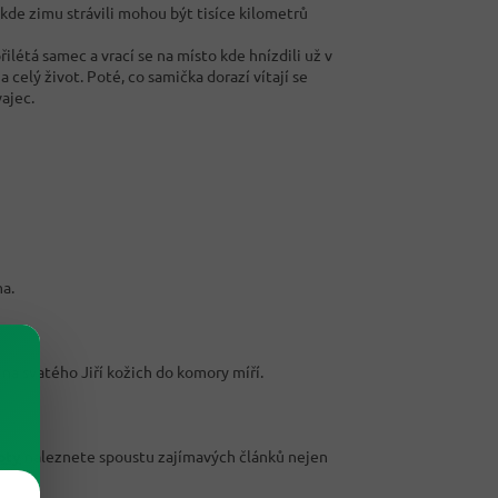
a, kde zimu strávili mohou být tisíce kilometrů
řilétá samec a vrací se na místo kde hnízdili už v
a celý život. Poté, co samička dorazí vítají se
ajec.
ma.
na svatého Jiří kožich do komory míří.
pty
naleznete spoustu zajímavých článků nejen