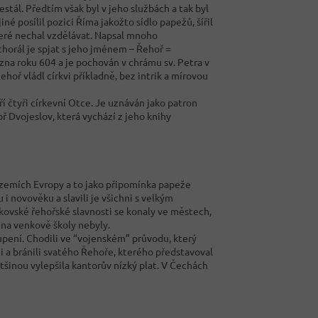
stál. Předtím však byl v jeho službách a tak byl
né posílil pozici Říma jakožto sídlo papežů, šířil
které nechal vzdělávat. Napsal mnoho
chorál je spjat s jeho jménem – Řehoř =
ezna roku 604 a je pochován v chrámu sv. Petra v
ehoř vládl církvi příkladně, bez intrik a mírovou
 čtyři církevní Otce. Je uznáván jako patron
 Dvojeslov, která vychází z jeho knihy
 zemích Evropy a to jako připomínka papeže
i novověku a slavili je všichni s velkým
ákovské řehořské slavnosti se konaly ve městech,
 na venkově školy nebyly.
upení. Chodili ve “vojenském” průvodu, který
mi a bránili svatého Řehoře, kterého představoval
ětšinou vylepšila kantorův nízký plat. V Čechách