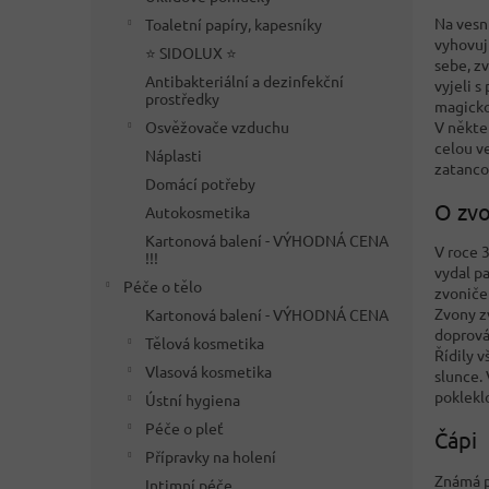
Na vesn
Toaletní papíry, kapesníky
vyhovují
⭐ SIDOLUX ⭐
sebe, z
Antibakteriální a dezinfekční
vyjeli s
prostředky
magicko
V někte
Osvěžovače vzduchu
celou v
Náplasti
zatancov
Domácí potřeby
O zv
Autokosmetika
Kartonová balení - VÝHODNÁ CENA
V roce 3
!!!
vydal p
Péče o tělo
zvoniček
Zvony z
Kartonová balení - VÝHODNÁ CENA
doprová
Tělová kosmetika
Řídily v
Vlasová kosmetika
slunce. 
poklekl
Ústní hygiena
Péče o pleť
Čápi
Přípravky na holení
Známá p
Intimní péče