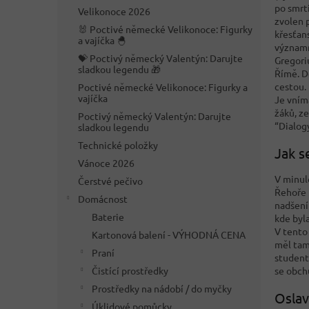
n
po smrti
Velikonoce 2026
e
zvolen p
🐰 Poctivé německé Velikonoce: Figurky
l
křesťan
a vajíčka 🐣
významn
💝 Poctivý německý Valentýn: Darujte
Gregoriu
sladkou legendu 🎁
Římě. Do
cestou.
Poctivé německé Velikonoce: Figurky a
vajíčka
Je vním
žáků, z
Poctivý německý Valentýn: Darujte
“Dialogy
sladkou legendu
Technické položky
Jak s
Vánoce 2026
V minul
Čerstvé pečivo
Řehoře I
Domácnost
nadšení
Baterie
kde byl
V tento
Kartonová balení - VÝHODNÁ CENA
měl tamb
Praní
student,
Čistící prostředky
se obchů
Prostředky na nádobí / do myčky
Oslav
Úklidové pomůcky