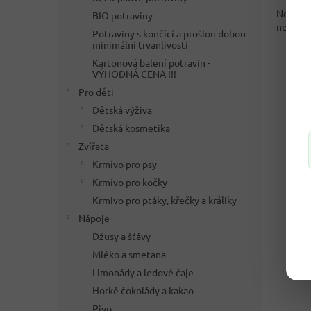
Nezapom
BIO potraviny
nenechá
Potraviny s končící a prošlou dobou
minimální trvanlivosti
Kartonová balení potravin -
VÝHODNÁ CENA !!!
Pro děti
Dětská výživa
Dětská kosmetika
Zvířata
Krmivo pro psy
Krmivo pro kočky
Krmivo pro ptáky, křečky a králíky
Nápoje
Džusy a šťávy
Mléko a smetana
Limonády a ledové čaje
Horké čokolády a kakao
Pivo