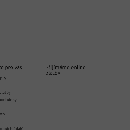
e pro vás
Přijímáme online
platby
epty
platby
podmínky
sto
ám
obních údajů