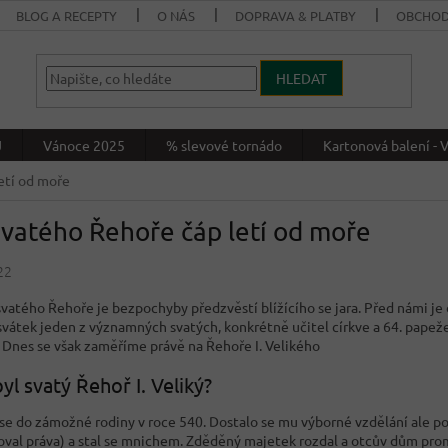
BLOG A RECEPTY
O NÁS
DOPRAVA & PLATBY
OBCHOD
HLEDAT
J
Vánoce 2025
% slevové tornádo
Kartonová balení 
etí od moře
vatého Řehoře čáp letí od moře
22
vatého Řehoře je bezpochyby předzvěstí blížícího se jara. Před námi je 
í svátek jeden z významných svatých, konkrétně učitel církve a 64. papež
. Dnes se však zaměříme právě na Řehoře I. Velikého
yl svatý Řehoř I. Veliký?
 se do zámožné rodiny v roce 540. Dostalo se mu výborné vzdělání ale po
oval práva) a stal se mnichem. Zděděný majetek rozdal a otcův dům prom