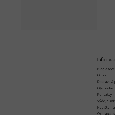
Z
á
p
a
t
Informac
í
Blog a rec
O nás
Doprava & 
Obchodní 
Kontakty
Výdejní mí
Napište n
Ochrana os