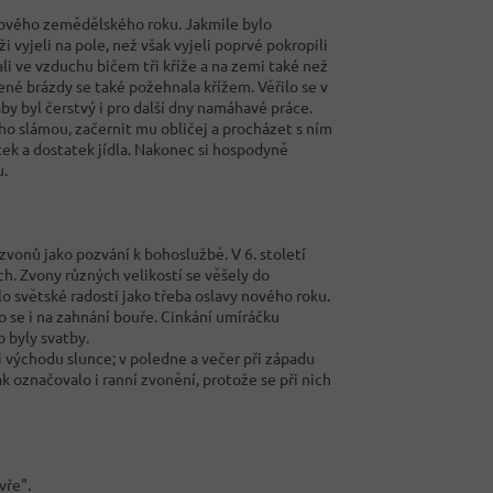
 nového zemědělského roku. Jakmile bylo
ži vyjeli na pole, než však vyjeli poprvé pokropili
li ve vzduchu bičem tři kříže a na zemi také než
cené brázdy se také požehnala křížem. Věřilo se v
y byl čerstvý i pro další dny namáhavé práce.
ho slámou, začernit mu obličej a procházet s ním
tek a dostatek jídla. Nakonec si hospodyně
u.
 zvonů jako pozvání k bohoslužbě. V 6. století
h. Zvony různých velikostí se věšely do
lo světské radosti jako třeba oslavy nového roku.
o se i na zahnání bouře. Cinkání umíráčku
 byly svatby.
při východu slunce; v poledne a večer při západu
k označovalo i ranní zvonění, protože se při nich
vře".