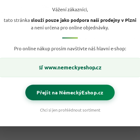
eňte, že v kategorii
Velikonoce
už nyní můžete nakoupit spoustu sladk
Vážení zákazníci,
vejte letos nákup až na poslední chvíli.
tato stránka
slouží pouze jako podpora naší prodejny v Plzni
a není určena pro online objednávky.
PŘEDCHOZÍ ČLÁNEK
DALŠÍ Č
Pro online nákup prosím navštivte náš hlavní e-shop:
www.nemeckyeshop.cz
🛒
Přejít na NěmeckýEshop.cz
Chci si jen prohlédnout sortiment