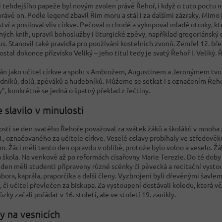
 tehdejšího papeže byl novým zvolen právě Řehoř, i když o tuto poctu ne
rávě on. Podle legend zbavil Řím moru a stál i za dalšími zázraky. Mimo ji
ství a posiloval vliv církve. Pečoval o chudé a vykupoval mladé otroky, 
ých knih, upravil bohoslužby i liturgické zpěvy, například gregoriánský 
s. Stanovil také pravidla pro používání kostelních zvonů. Zemřel 12. bř
stal dokonce přízvisko Veliký – jeho titul tedy je svatý Řehoř I. Veliký. Ř
án jako učitel církve a spolu s Ambrožem, Augustinem a Jeronýmem tvoří
edníků, dolů, zpěváků a hudebníků. Můžeme se setkat i s označením Řehoř
”, konkrétně se jedná o špatný překlad z řečtiny.
e slavilo v minulosti
osti se den svatého Řehoře považoval za svátek žáků a školáků v mnoha
., označovaného za učitele církve. Veselé oslavy probíhaly ve středověku 
m. Žáci měli tento den opravdu v oblibě, protože bylo volno a veselo. Ž
a škola. Na venkově až po reformách císařovny Marie Terezie. Do té doby
 den měli studenti připraveny různé scénky či pěvecká a recitační vysto
ora, kaprála, praporčíka a další členy. Vyzbrojeni byli dřevěnými šavle
 či učitel převlečen za biskupa. Za vystoupení dostávali koledu, která v
zky začali pořádat v 16. století, ale ve století 19. zanikly.
y na vesnicích