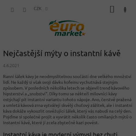
Přejít
NÁKUP
na
CZK
obsah
KOŠÍK
Nejčastější mýty o instantní kávě
4.6.2021
Ranní šálek kávy je neodmyslitelnou součástí dne velkého množství
lidí. Ne každý si však svoji dávku kofeinu vychutnává stejným
způsobem. V posledních několika letech se objevil trend kávového
hipsterství a „snobství“. Díky tomu se někteří milovníci kávy
ostýchají pít instantní variantu tohoto nápoje. Ano, čerstvě pražená
a umletá kávová zrna vytvářejí skvělý chuťový zážitek, ale i instantní
káva dokáže vykouzlit osvěžující šálek, který vás nabudí na celý den.
Pojďme si společně projít a vyvrátit několik často omílaných mýtů o
instantní kávě, které jí zcela zbytečně kazí pověst.
Instantní káva je moderní výmysl bez chuti