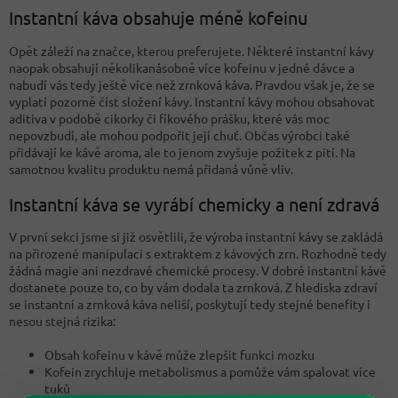
Instantní káva obsahuje méně kofeinu
Opět záleží na značce, kterou preferujete. Některé instantní kávy
naopak obsahují několikanásobně více kofeinu v jedné dávce a
nabudí vás tedy ještě více než zrnková káva. Pravdou však je, že se
vyplatí pozorně číst složení kávy. Instantní kávy mohou obsahovat
aditiva v podobě cikorky či fíkového prášku, které vás moc
nepovzbudí, ale mohou podpořit její chuť. Občas výrobci také
přidávají ke kávě aroma, ale to jenom zvyšuje požitek z pití. Na
samotnou kvalitu produktu nemá přidaná vůně vliv.
Instantní káva se vyrábí chemicky a není zdravá
V první sekci jsme si již osvětlili, že výroba instantní kávy se zakládá
na přirozené manipulaci s extraktem z kávových zrn. Rozhodně tedy
žádná magie ani nezdravé chemické procesy. V dobré instantní kávě
dostanete pouze to, co by vám dodala ta zrnková. Z hlediska zdraví
se instantní a zrnková káva neliší, poskytují tedy stejné benefity i
nesou stejná rizika:
Obsah kofeinu v kávě může zlepšit funkci mozku
Kofein zrychluje metabolismus a pomůže vám spalovat více
tuků