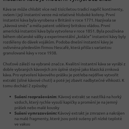
Káva se může chlubit více než tisíciletou tradicí napříč kontinenty,
ovšem i její instantní verze má relativně hluboké kořeny. První
instantní káva byla vyrobena v Británii v roce 1771. Nazývala se
„kávová směs“ a měla patent udělený britskou vládou. První
americká instantní káva byla vytvořena v roce 1851. Byla používána
během občanské války a experimentální „koláče“ instantní kávy byly
rozděleny do dávek vojákům. Podoba dnešní instantní kávy je
ovlivněna především firmou Nescafé, která přišla s variantou
granulované kávy v roce 1938.
Chuťově záleží na vybrané značce. Kvalitní instantní káva se vyrábí z
dobře vybraných kávových zrn úplně stejně jako klasická zrnková
káva. Pro vytvoření kávového prášku je potřeba nejdříve vytvořit
extrakt (silné kávové chuti) a poté jej zbavit nadbytečné vlhkosti. K
tomu dochází 2 způsoby:
Sušení rozprašováním
: Kávový extrakt se nastříká na horký
vzduch, který rychle vysuší kapičky a promění je na jemný
prášek nebo malé kousky
Sušení vymrazováním:
Kávový extrakt je zmrazen a nakrájen
na malé fragmenty, které jsou poté sušeny při nízké teplotě
ve vakuu