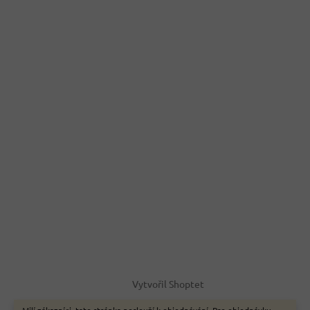
Vytvořil Shoptet
Milí zákazníci, tato stránka neslouží k objednávání. Pro objednávku