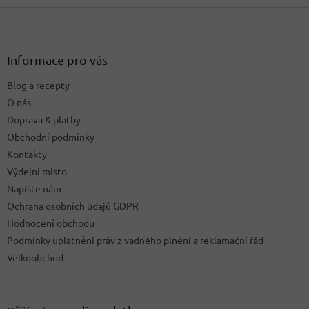
Z
á
p
a
Informace pro vás
t
Blog a recepty
í
O nás
Doprava & platby
Obchodní podmínky
Kontakty
Výdejní místo
Napište nám
Ochrana osobních údajů GDPR
Hodnocení obchodu
Podmínky uplatnění práv z vadného plnění a reklamační řád
Velkoobchod