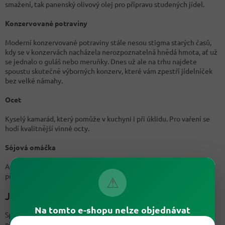
smažení, tak panenský olivový olej pro přípravu studených jídel.
Konzervované potraviny
Moderní konzervované potraviny stále nesou stigma starých časů,
kdy se v konzervách nacházela nerozpoznatelná hnědá hmota, ať už
se jednalo o guláš nebo meruňky. Dnes už ale na trhu najdete
spoustu skutečně výborných konzerv, které vám zpestří jídelníček
bez velké námahy.
Ocet
Kyselý kamarád, který pomůže v kuchyni i při úklidu. Pro vaření se
hodí kvalitnější vinné octy.
Sójová omáčka
Asijské dochucovadlo, které máme rádi i u nás a dokážeme s ním
přidat výraznou masitou chuť každému jídlu.
⚠
Jak spíž správně uspořádat?
Na tomto e-shopu nelze objednávat
Spižírna především musí být co nejdále od zdrojů tepla. Potraviny v
ní vydrží po velmi dlouhou dobu, pokud v ní zajistíte průměrnou