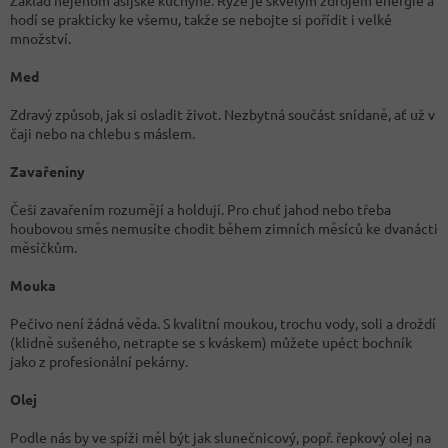
Základ nejenom asijské kuchyně. Rýže je skvělým zdrojem energie a
hodí se prakticky ke všemu, takže se nebojte si pořídit i velké
množství.
Med
Zdravý způsob, jak si osladit život. Nezbytná součást snídaně, ať už v
čaji nebo na chlebu s máslem.
Zavařeniny
Češi zavařením rozumějí a holdují. Pro chuť jahod nebo třeba
houbovou směs nemusíte chodit během zimních měsíců ke dvanácti
měsíčkům.
Mouka
Pečivo není žádná věda. S kvalitní moukou, trochu vody, soli a droždí
(klidně sušeného, netrapte se s kváskem) můžete upéct bochník
jako z profesionální pekárny.
Olej
Podle nás by ve spíži měl být jak slunečnicový, popř. řepkový olej na