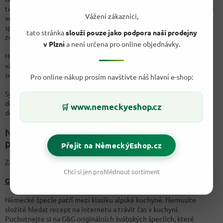
teplotu kolem 10 stupňů Celsia. Platí, že čím blíže k podlaze, tím je
Vážení zákazníci,
ve spíži chladněji. Proto skladujte potraviny s nejkratší dobou
spotřeby na zemi nebo v nejnižších policích (mluvíme zejména o
tato stránka
slouží pouze jako podpora naší prodejny
zelenině a trvanlivém mléku).
v Plzni
a není určena pro online objednávky.
Horizontálně uspořádejte spíž tak, aby nejnovější potraviny byly
vždy v zadní části police a ty starší, které je nutné spotřebovat na
sebe upozorňovaly vepředu.
Pro online nákup prosím navštivte náš hlavní e-shop:
Sypké potraviny jako mouku či rýži ideálně přesypte do skleněné
dózy, kde k nim nebudou mít přístup bakterie či hmyz ze vzduchu a
www.nemeckyeshop.cz
🛒
déle vám vydrží.
Naplňte si spižírnu kvalitními trvanlivými
potravinami z Německa
Přejít na NěmeckýEshop.cz
Zásoby do spíže si můžete nakoupit v našem e-shopu:
Chci si jen prohlédnout sortiment
G&G ŠPECLE originální švábské 500g
Německé špecle patří mezi klasiku alpské kuchyně. Nemusíte
složitě hledat recept na internetu a trávit čas v kuchyni.
Pochutnejte si na G&G originálních švábských špeclích, které