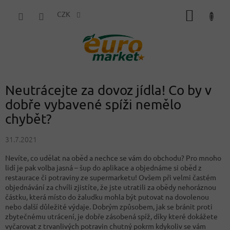
Přejít
NÁKUP
na
CZK
obsah
KOŠÍK
Neutrácejte za dovoz jídla! Co by v
dobře vybavené spíži nemělo
chybět?
31.7.2021
Nevíte, co udělat na oběd a nechce se vám do obchodu? Pro mnoho
lidí je pak volba jasná – šup do aplikace a objednáme si oběd z
restaurace či potraviny ze supermarketu! Ovšem při velmi častém
objednávání za chvíli zjistíte, že jste utratili za obědy nehoráznou
částku, která místo do žaludku mohla být putovat na dovolenou
nebo další důležité výdaje. Dobrým způsobem, jak se bránit proti
zbytečnému utrácení, je dobře zásobená spíž, díky které dokážete
vyčarovat z trvanlivých potravin chutný pokrm kdykoliv se vám