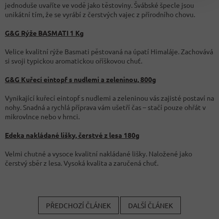
jednoduše uvaříte ve vodě jako těstoviny. Švábské špecle jsou
unikátní tím, že se vyrábí z čerstvých vajec z přírodního chovu.
G&G Rýže BASMATI 1 Kg
Velice kvalitní rýže Basmati pěstovaná na úpatí Himaláje. Zachovává
si svoji typickou aromatickou oříškovou chuť.
G&G Kuřecí eintopf s nudlemi a zeleninou, 800g
Vynikající kuřecí eintopf s nudlemi a zeleninou vás zajisté postaví na
nohy. Snadná a rychlá příprava vám ušetří čas – stačí pouze ohřát v
mikrovlnce nebo v hrnci.
Edeka nakládané lišky, čerstvé z lesa 180g
Velmi chutné a vysoce kvalitní nakládané lišky. Naložené jako
čerstvý sběr z lesa. Vysoká kvalita a zaručená chuť.
PŘEDCHOZÍ ČLÁNEK
DALŠÍ ČLÁNEK