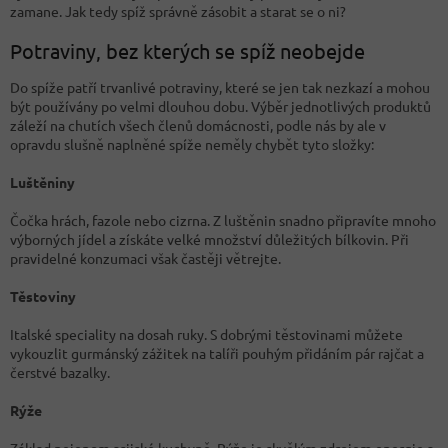
zamane. Jak tedy spíž správně zásobit a starat se o ni?
Potraviny, bez kterých se spíž neobejde
Do spíže patří trvanlivé potraviny, které se jen tak nezkazí a mohou
být používány po velmi dlouhou dobu. Výběr jednotlivých produktů
záleží na chutích všech členů domácnosti, podle nás by ale v
opravdu slušně naplněné spíže neměly chybět tyto složky:
Luštěniny
Čočka hrách, fazole nebo cizrna. Z luštěnin snadno připravíte mnoho
výborných jídel a získáte velké množství důležitých bílkovin. Při
pravidelné konzumaci však častěji větrejte.
Těstoviny
Italské speciality na dosah ruky. S dobrými těstovinami můžete
vykouzlit gurmánský zážitek na talíři pouhým přidáním pár rajčat a
čerstvé bazalky.
Rýže