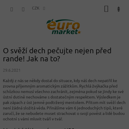
Přejít
NÁKUP
na
CZK
obsah
KOŠÍK
O svěží dech pečujte nejen před
rande! Jak na to?
29.6.2021
Každý z nás se někdy dostal do situace, kdy náš dech nepatřil ke
zrovna příjemným aromatickým zážitkům. Rychlá žvýkačka před
schůzkou nemusí všechno zachránit, zejména pokud se jindy ke své
ústní dutině nechováme s dostatečným respektem. Výsledkem je
pak zápach z úst jemně podtržený mentolem. Přitom mít svěží dech
není žádná složitá věda. Přinášíme vám 6 jednoduchých tipů, které
zaručí, že se nebudete muset strachovat o svoji pověst a lidé budou
ochotní s vámi mluvit tváří v tvář.