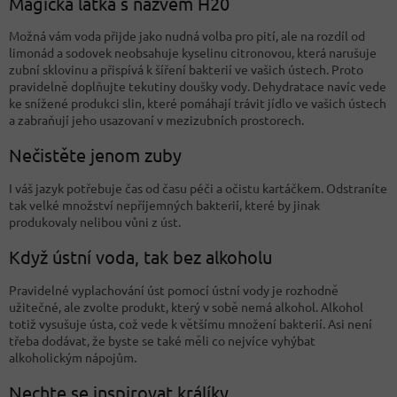
Magická látka s názvem H20
Možná vám voda přijde jako nudná volba pro pití, ale na rozdíl od
limonád a sodovek neobsahuje kyselinu citronovou, která narušuje
zubní sklovinu a přispívá k šíření bakterií ve vašich ústech. Proto
pravidelně doplňujte tekutiny doušky vody. Dehydratace navíc vede
ke snížené produkci slin, které pomáhají trávit jídlo ve vašich ústech
a zabraňují jeho usazovaní v mezizubních prostorech.
Nečistěte jenom zuby
I váš jazyk potřebuje čas od času péči a očistu kartáčkem. Odstraníte
tak velké množství nepříjemných bakterií, které by jinak
produkovaly nelibou vůni z úst.
Když ústní voda, tak bez alkoholu
Pravidelné vyplachování úst pomocí ústní vody je rozhodně
užitečné, ale zvolte produkt, který v sobě nemá alkohol. Alkohol
totiž vysušuje ústa, což vede k většímu množení bakterií. Asi není
třeba dodávat, že byste se také měli co nejvíce vyhýbat
alkoholickým nápojům.
Nechte se inspirovat králíky