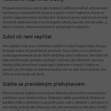
Křupavá zelenina a ovoce jako mrkev či jablka pomáhají odstraňovat
nečistoty z mezizubních prostor a spolu s nimi i bakterie, které se
těmito zapomenutými drobky živí. Doporučujeme také konzumovat
dostatek salátové zeleniny (mangold, rukola, špenát, listový salát...),
která v ústech odbourává kyselost přispívající k zápachu.
Zubní nit není nepřítel
Ano, každý z nás se po návštěvě zubaře či zubní hygienistky dušuje,
že bude zubní nit pravidelně používat. A po týdnu na ni většinou
zcela zapomeneme až do další návštěvy zubní ordinace. Dentální nit
však představuje opravdu vynikající způsob, jak odstranit všechny
zbytky jídla, které krmí zapáchající bakterie v ústech. Mějte na
paměti, že čím lépe se bakterie budou mít ve vaší ústní dutině, tím
hůře na tom bude váš dech.
Staňte se pravidelným přežvýkavcem
Pětiminutové žvýkání mentolové dobroty těsně před romantickou
schůzkou není ideální řešení. Žvýkejte raději pravidelně, klidně po
každém jídle a vybírejte si produkty bez cukru, ideálně s xylitolem (u
nás někdy známý jako březový cukr, ale nemusíte se bát jeho účinků