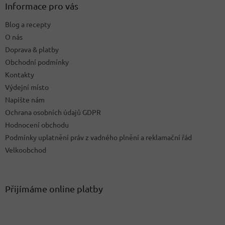
a
Informace pro vás
t
Blog a recepty
í
O nás
Doprava & platby
Obchodní podmínky
Kontakty
Výdejní místo
Napište nám
Ochrana osobních údajů GDPR
Hodnocení obchodu
Podmínky uplatnění práv z vadného plnění a reklamační řád
Velkoobchod
Přijímáme online platby