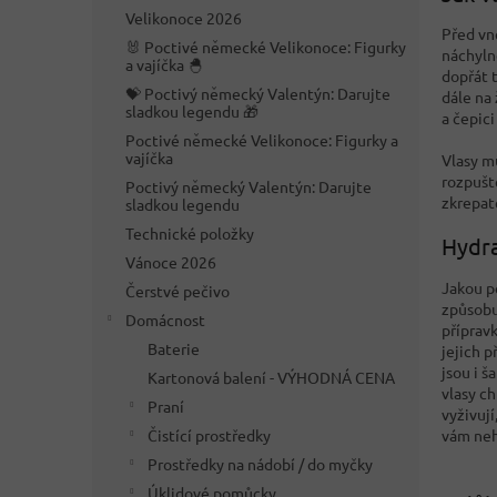
n
Velikonoce 2026
e
Před vn
🐰 Poctivé německé Velikonoce: Figurky
l
náchyln
a vajíčka 🐣
dopřát t
💝 Poctivý německý Valentýn: Darujte
dále na 
sladkou legendu 🎁
a čepici
Poctivé německé Velikonoce: Figurky a
vajíčka
Vlasy m
rozpušt
Poctivý německý Valentýn: Darujte
zkrepat
sladkou legendu
Technické položky
Hydra
Vánoce 2026
Jakou p
Čerstvé pečivo
způsobu
Domácnost
příprav
Baterie
jejich 
jsou i 
Kartonová balení - VÝHODNÁ CENA
vlasy c
Praní
vyživují
Čistící prostředky
vám neh
Prostředky na nádobí / do myčky
Úklidové pomůcky