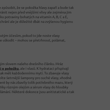
 způsobit, že se pokožka hlavy zapaří a bude tak
ánit nejen před vnějšími vlivy ale zejména jim
ku potraviny bohatých na vitamín A, B, C a E,
e chrání ale je důležité dbát na zvýšenou hygienu
utým účesům, pokud to jde noste vlasy
že uškodit – mohou se přetrhnout, polámat,
itým slovem našeho dnešního článku. Mráz
i o pokožku
,
ale i vlasů. K hydrataci přispívají
šak měli každodennímu mytí. To zbavuje vlasy
Volte šetrnější šampony pro suché vlasy, vhodné
ré by nás zbavily tolik potřebného mazu, který
. Díky různým olejům a sérum vlasy do hloubky
h lámání. Některé dokonce jsou anitistatické a tak