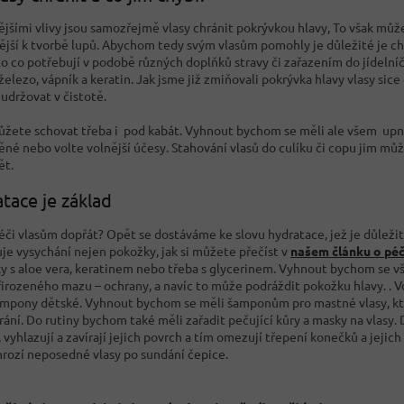
ějšími vlivy jsou samozřejmě vlasy chránit pokrývkou hlavy, To však může
ější k tvorbě lupů. Abychom tedy svým vlasům pomohly je důležité je chr
o co potřebují v podobě různých doplňků stravy či zařazením do jídelníč
železo, vápník a keratin. Jak jsme již zmiňovali pokrývka hlavy vlasy sic
 udržovat v čistotě.
ůžete schovat třeba i pod kabát. Vyhnout bychom se měli ale všem upn
ěné nebo volte volnější účesy. Stahování vlasů do culíku či copu jim mů
ět.
tace je základ
éči vlasům dopřát? Opět se dostáváme ke slovu hydratace, jež je důlež
je vysychání nejen pokožky, jak si můžete přečíst v
našem článku o péč
ky s aloe vera, keratinem nebo třeba s glycerinem. Vyhnout bychom se v
přirozeného mazu – ochrany, a navíc to může podráždit pokožku hlavy. . 
šampony dětské. Vyhnout bychom se měli šamponům pro mastné vlasy, kte
hrání. Do rutiny bychom také měli zařadit pečující kůry a masky na vlasy
, vyhlazují a zavírají jejich povrch a tím omezují třepení konečků a jejic
rozí neposedné vlasy po sundání čepice.