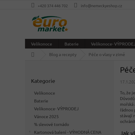
Přejít
+420 374 446 702
info@nemeckyeshop.cz
na
obsah
Velikonoce
Baterie
Velikonoce- VÝPRODE
Domů
Blog a recepty
Péče o vlasy v zimě
P
Péče
o
Přeskočit
s
Kategorie
kategorie
17.1.20
t
r
To, že 
Velikonoce
a
Důvodů, 
Baterie
n
mořská 
Velikonoce- VÝPRODEJ
n
řádnou p
stávají
í
Vánoce 2025
ochráni
p
% slevové tornádo
a
Jak v
Kartonová balení - VÝHODNÁ CENA