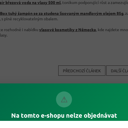
air březová voda na vlasy 500 ml
, tonikum podporující růst a zamezují
 Box tuhý šampón se za studena lisovaným mandlovým olejem 85g
, 
 s plně recyklovatelným obalem.
te rozhodně i nabídku
vlasové kosmetiky z Německa
, kde najdete mno
lasy.
PŘEDCHOZÍ ČLÁNEK
DALŠÍ Č
⚠
Na tomto e-shopu nelze objednávat