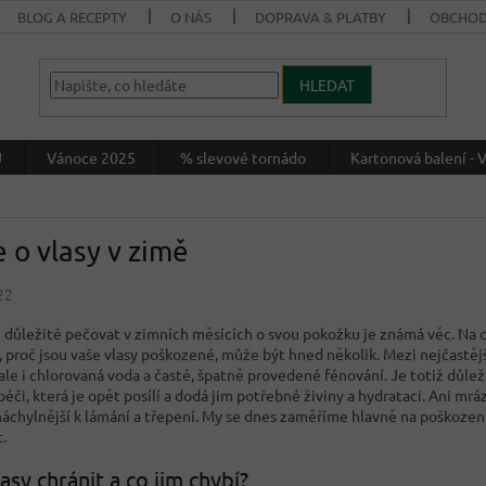
BLOG A RECEPTY
O NÁS
DOPRAVA & PLATBY
OBCHOD
HLEDAT
J
Vánoce 2025
% slevové tornádo
Kartonová balení 
 o vlasy v zimě
22
je důležité pečovat v zimních měsících o svou pokožku je známá věc. Na c
proč jsou vaše vlasy poškozené, může být hned několik. Mezi nejčastější
ale i chlorovaná voda a časté, špatně provedené fénování. Je totiž důl
éči, která je opět posílí a dodá jim potřebné živiny a hydrataci. Ani mráz
 náchylnější k lámání a třepení. My se dnes zaměříme hlavně na poškozen
t.
lasy chránit a co jim chybí?