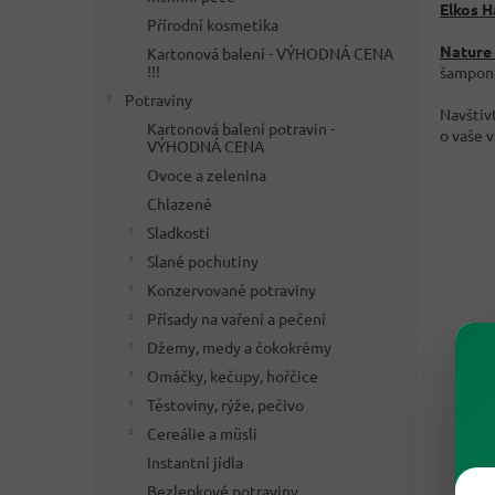
Elkos H
Přírodní kosmetika
Nature
Kartonová balení - VÝHODNÁ CENA
!!!
šampon,
Potraviny
Navštiv
Kartonová balení potravin -
o vaše v
VÝHODNÁ CENA
Ovoce a zelenina
Chlazené
Sladkosti
Slané pochutiny
Konzervované potraviny
Přísady na vaření a pečení
Džemy, medy a čokokrémy
Omáčky, kečupy, hořčice
Těstoviny, rýže, pečivo
Cereálie a müsli
Instantní jídla
Bezlepkové potraviny