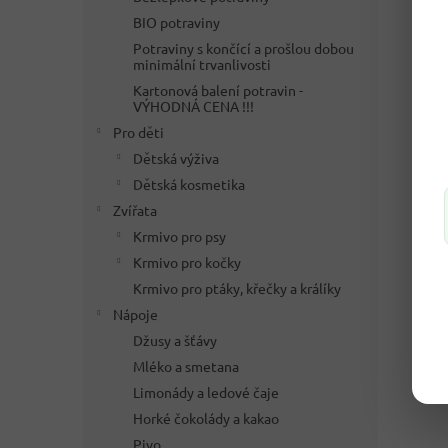
BIO potraviny
Potraviny s končící a prošlou dobou
minimální trvanlivosti
Kartonová balení potravin -
VÝHODNÁ CENA !!!
Pro děti
Dětská výživa
Dětská kosmetika
Zvířata
Krmivo pro psy
Krmivo pro kočky
Krmivo pro ptáky, křečky a králíky
Nápoje
Džusy a šťávy
Mléko a smetana
Limonády a ledové čaje
Horké čokolády a kakao
Pivo