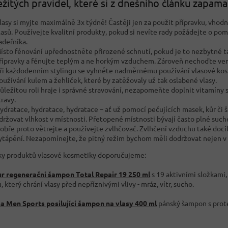
ežitých pravidel, které si z dnešního článku zapam
lasy si myjte maximálně 3x týdně! Častěji jen za použit přípravku, vhod
lasů. Používejte kvalitní produkty, pokud si nevíte rady požádejte o p
adeřníka.
ísto fénování upřednostněte přirozené schnutí, pokud je to nezbytné t
řípravky a fénujte teplým a ne horkým vzduchem. Zároveň nechoďte ve
ři každodenním stylingu se vyhněte nadměrnému používání vlasové kosme
oužívání kulem a žehliček, které by zatěžovaly už tak oslabené vlasy.
ůležitou roli hraje i správné stravování, nezapomeňte doplnit vitamíny
travy.
ydratace, hydratace, hydratace – ať už pomocí pečujících masek, kůr č
držovat vlhkost v místnosti. Přetopené místnosti bývají často plné such
obře proto větrejte a používejte zvlhčovač. Zvlhčení vzduchu také docí
ytápění. Nezapomínejte, že pitný režim bychom měli dodržovat nejen v 
ky produktů vlasové kosmetiky doporučujeme:
ur regenerační šampon Total Repair 19 250 ml
s 19 aktivními složkami,
, který chrání vlasy před nepříznivými vlivy - mráz, vítr, sucho.
 Men Sports posilující šampon na vlasy 400 ml
pánský šampon s prot