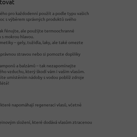
atovat
ného pro každodenní použít a podle typu vašich
omoc s výběrem správných produktů svého
ak fénujte, ale použijte termoochranné
n s mokrou hlavou.
tiky – gely, tužidla, laky, ale také omezte
 správnou stravou nebo si pomozte doplňky
i šamponů a balzámů – tak nezapomínejte
ého vzduchu, který škodí vám i vašim vlasům.
líte umístěním nádoby s vodou poblíž zdroje
létě!
 které napomáhají regeneraci vlasů, včetně
einovým složení, které dodává vlasům ztracenou