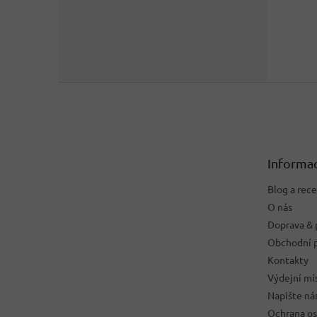
Z
á
p
a
t
Informac
í
Blog a rec
O nás
Doprava & 
Obchodní 
Kontakty
Výdejní mí
Napište n
Ochrana os