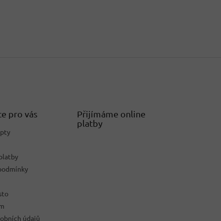
e pro vás
Přijímáme online
platby
epty
platby
podmínky
sto
ám
obních údajů