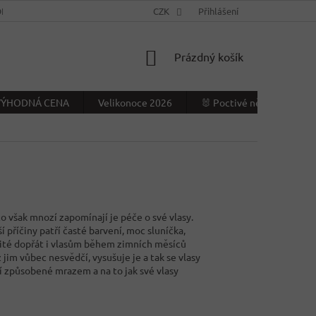
NÍ PODMÍNKY
KONTAKTY
CZK
VÝDEJNÍ MÍSTO
Přihlášení
NAPIŠTE NÁ
NÁKUPNÍ
Prázdný košík
KOŠÍK
- VÝHODNÁ CENA
Velikonoce 2026
🐰 Poctivé německé Veliko
o však mnozí zapomínají je péče o své vlasy.
 příčiny patří časté barvení, moc sluníčka,
ežité dopřát i vlasům během zimních měsíců
 jim vůbec nesvědčí, vysušuje je a tak se vlasy
í způsobené mrazem a na to jak své vlasy