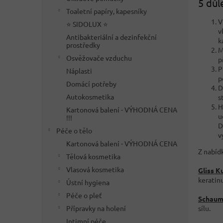
5 důl
Toaletní papíry, kapesníky
V
⭐ SIDOLUX ⭐
v
Antibakteriální a dezinfekční
k
prostředky
M
Osvěžovače vzduchu
p
P
Náplasti
p
Domácí potřeby
D
Autokosmetika
s
H
Kartonová balení - VÝHODNÁ CENA
u
!!!
D
Péče o tělo
v
Kartonová balení - VÝHODNÁ CENA
Z nabíd
Tělová kosmetika
Vlasová kosmetika
Gliss K
keratinu
Ústní hygiena
Péče o pleť
Schauma
sílu.
Přípravky na holení
Intimní péče