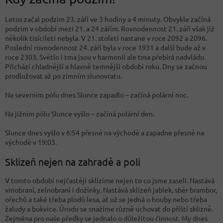
Letos začal podzim 23. září ve 3 hodiny a 4 minuty. Obvykle začíná
podzim v období mezi 21. a 24 zářím. Rovnodennost 21. září však již
několik tisíciletí nebyla. V 21. století nastane v roce 2092 a 2096.
Poslední rovnodennost 24. září byla v roce 1931 a další bude až v
roce 2303. Světlo i tma jsou v harmonii ale tma přebírá nadvládu.
Přichází chladnější a hlavně temnější období roku. Dny se začnou
prodlužovat až po zimním slunovratu.
Na severním pólu dnes Slunce zapadlo – začíná polární noc.
Na jižním pólu Slunce vyšlo – začíná polární den.
Slunce dnes vyšlo v 6:54 přesně na východě a zapadne přesně na
východě v 19:03.
Sklizeň nejen na zahradě a poli
V tomto období nejčastěji sklízíme nejen to co jsme zaseli. Nastává
vinobraní, zelnobraní i dožínky. Nastává sklizeň jablek, sběr brambor,
ořechů a také třeba plodů lesa, ať už se jedná o houby nebo třeba
žaludy a bukvice. Úrodu se snažíme různě uchovat do příští sklizně.
Zejména pro naše předky se jednalo o důležitou činnost. My dnes