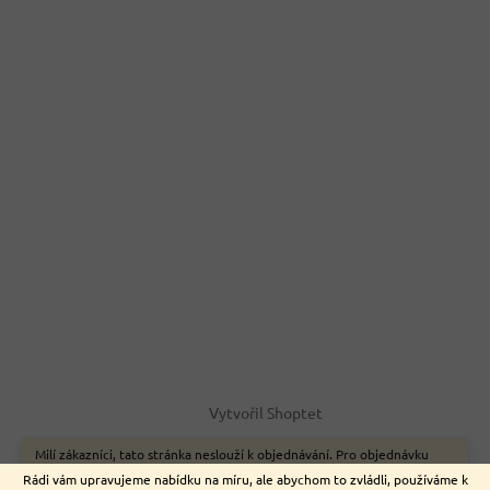
Vytvořil Shoptet
Milí zákazníci, tato stránka neslouží k objednávání. Pro objednávku
zboží on-line využijte naše webové stránky www.nemeckyeshop.cz
Copyright 2026
Euromarket
. Všechna práva vyhrazena.
Rádi vám upravujeme nabídku na míru, ale abychom to zvládli, používáme k