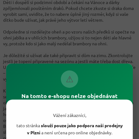
Děti i dospělí si podzimní období a čekání na Vánoce a dárky
zpříjemňovali pouštěním draků. Pokud chcete zkuste si draka doma
vyrobit sami, uvidíte, že to nabere úplně jiný rozměr, když si vaše
dítko bude užívat, jak právě jeho výtvor letí větrem.
Odpoledne si rozdělejte oheň a po vzoru našich předků si opečte na
ohni jablka a v uhlících brambory, užijou si to nejen děti ale hlavně
vy, protože kdo si jako malý nedělal brambory na ohni.
Je důležité si užívat ale také připravit si dům na zimu. Zkontrolujte
jestli je topení připravené na sezónu a jestli máte třeba dost dřeva.
Uvnitř budete trávit dost času a tak je důležité abyste se cítili dobře
– v případě potřeby si udělejte generální úklid, ale bude stačit
⚠
vymést pavučiny.
K podzimu neodmyslitelně patří hody a posvícení, u kterých se
Na tomto e-shopu nelze objednávat
setkávala rodina i přátelé. Mnoho civilizací slavilo právě v tomto
období svátek druhé sklizně, zemědělci už věděli, jak se jim dařilo a
jak prospívala jejich zvířata, proto v tomto období poděkovali za
hojnost a úrodu. Dokonce i americký Den díkůvzdání se dříve
Vážení zákazníci,
oslavoval 3. října a ne až v listopadu. Od začátku 18. století se v
tato stránka
slouží pouze jako podpora naší prodejny
Bavorsku začal slavit Oktoberfest a ten se slaví dodnes. Udělejte si
slavnost i vy. Nemusí se jednat o velkou akci. Sejděte se s rodinou,
v Plzni
a není určena pro online objednávky.
otevřete vínko či jakýkoliv jiný oblíbený nápoj a užívejte si