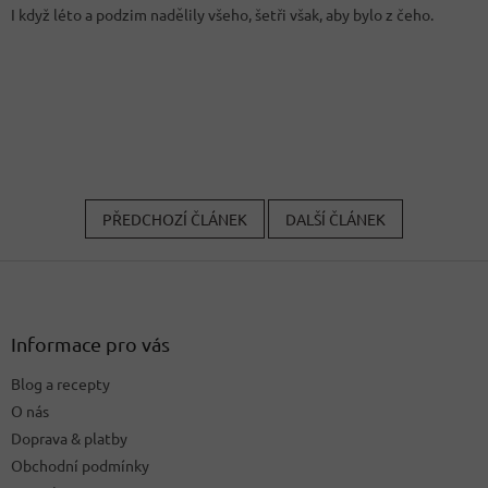
I když léto a podzim nadělily všeho, šetři však, aby bylo z čeho.
PŘEDCHOZÍ ČLÁNEK
DALŠÍ ČLÁNEK
Z
á
p
a
Informace pro vás
t
Blog a recepty
í
O nás
Doprava & platby
Obchodní podmínky