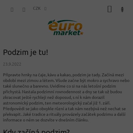
Přejít
NÁKUP
na
CZK
obsah
KOŠÍK
Podzim je tu!
23.9.2022
Připravte hrnky na čaje, kávu a kakao, podzim je tady. Začíná mezi
období mezi zimou a létem. Všude začne být mokro a sychravo nebo
také slunečno a barevno. Uvidíme co si na nás letošní podzim
přichystá. Nastala podzimní rovnodennost a dny se tak už budou
zkracovat ještě rychleji než doposud, s ní k nám dorazil
astronomický podzim, ten meteorologický začal již 1. září.
Předpovědi se jako obvykle různí a tak nám nezbývá než nechat se
překvapit. Jaké tradice a rituály provázely začátek podzimu a další
informace o něm se dozvíte v dnešním článku.
Kdy začíná podzim?