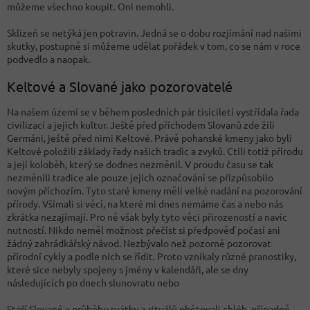
můžeme všechno koupit. Oni nemohli.
Sklizeň se netýká jen potravin. Jedná se o dobu rozjímání nad našimi
skutky, postupně si můžeme udělat pořádek v tom, co se nám v roce
podvedlo a naopak.
Keltové a Slované jako pozorovatelé
Na našem území se v během posledních pár tisíciletí vystřídala řada
civilizací a jejich kultur. Ještě před příchodem Slovanů zde žili
Germáni, ještě před nimi Keltové. Právě pohanské kmeny jako byli
Keltové položili základy řady našich tradic a zvyků. Ctili totiž přírodu
a její koloběh, který se dodnes nezměnil. V proudu času se tak
nezměnili tradice ale pouze jejich označování se přizpůsobilo
novým příchozím. Tyto staré kmeny měli velké nadání na pozorování
přírody. Všímali si věcí, na které mi dnes nemáme čas a nebo nás
zkrátka nezajímají. Pro ně však byly tyto věci přirozeností a navíc
nutností. Nikdo neměl možnost přečíst si předpověď počasí ani
žádný zahrádkářský návod. Nezbývalo než pozorně pozorovat
přírodní cykly a podle nich se řídit. Proto vznikaly různé pranostiky,
které sice nebyly spojeny s jmény v kalendáři, ale se dny
následujících po dnech slunovratu nebo
Staří Slované v průběhu svátku a rituálů obětovali chléb, případně