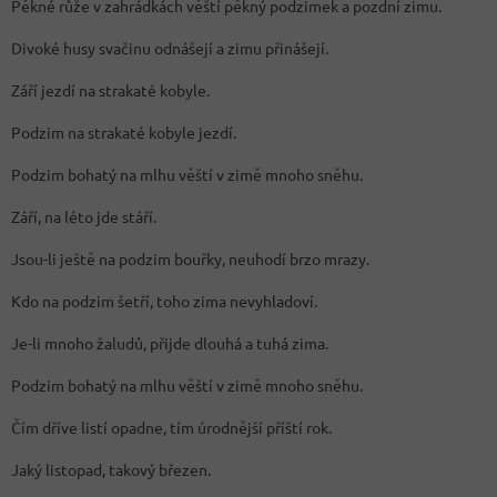
Pěkné růže v zahrádkách věští pěkný podzimek a pozdní zimu.
Divoké husy svačinu odnášejí a zimu přinášejí.
Září jezdí na strakaté kobyle.
Podzim na strakaté kobyle jezdí.
Podzim bohatý na mlhu věští v zimě mnoho sněhu.
Září, na léto jde stáří.
Jsou-li ještě na podzim bouřky, neuhodí brzo mrazy.
Kdo na podzim šetří, toho zima nevyhladoví.
Je-li mnoho žaludů, přijde dlouhá a tuhá zima.
Podzim bohatý na mlhu věští v zimě mnoho sněhu.
Čím dříve listí opadne, tím úrodnější příští rok.
Jaký listopad, takový březen.