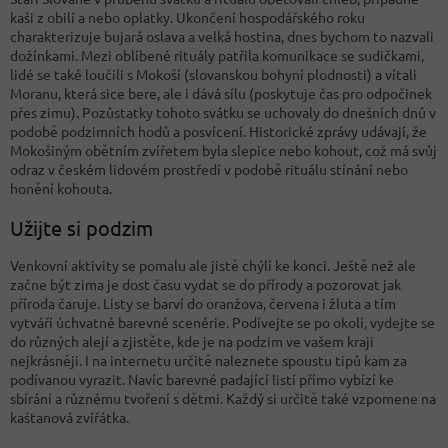
kaši z obilí a nebo oplatky. Ukončení hospodářského roku
charakterizuje bujará oslava a velká hostina, dnes bychom to nazvali
dožínkami. Mezi oblíbené rituály patřila komunikace se sudičkami,
lidé se také loučili s Mokoší (slovanskou bohyní plodnosti) a vítali
Moranu, která sice bere, ale i dává sílu (poskytuje čas pro odpočinek
přes zimu). Pozůstatky tohoto svátku se uchovaly do dnešních dnů v
podobě podzimních hodů a posvícení. Historické zprávy udávají, že
Mokošiným obětním zvířetem byla slepice nebo kohout, což má svůj
odraz v českém lidovém prostředí v podobě rituálu stínání nebo
honění kohouta.
Užijte si podzim
Venkovní aktivity se pomalu ale jistě chýlí ke konci. Ještě než ale
začne být zima je dost času vydat se do přírody a pozorovat jak
příroda čaruje. Listy se barví do oranžova, červena i žluta a tím
vytváří úchvatné barevné scenérie. Podívejte se po okolí, vydejte se
do různých alejí a zjistěte, kde je na podzim ve vašem kraji
nejkrásněji. I na internetu určitě naleznete spoustu tipů kam za
podívanou vyrazit. Navíc barevné padající listí přímo vybízí ke
sbírání a různému tvoření s dětmi. Každý si určitě také vzpomene na
kaštanová zvířátka.