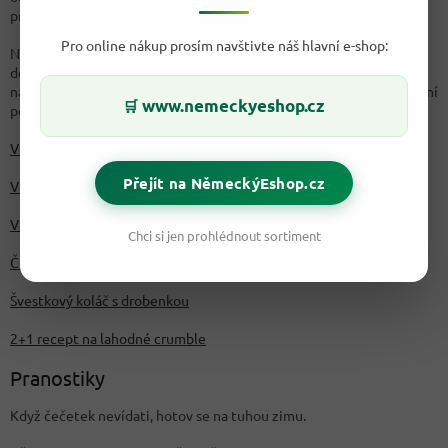
přítomného okamžiku.
Pro online nákup prosím navštivte náš hlavní e-shop:
Nezapomeňte si také připravit něco dobrého na zub. Podzim je
dobou sklizně jablek a švestek. V naši rubrice
Blog a recepty
naleznete mnoho inspirace, zajímavostí a také receptů. Na podzimní
www.nemeckyeshop.cz
🛒
pečení vybíráme:
V hlavní roli jablka!
Přejít na NěmeckýEshop.cz
Vláčný perník s jablky
Vánoční pečení: Jablečný závin
Chci si jen prohlédnout sortiment
Čokoládové brownies s jablky a karamelem
Švestkový koláč s drobenkou
2+1 recept na lahodné crumble
Pranostiky
Když čečetek nevídati, hotov se na tuhou zimu.